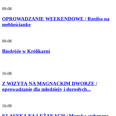
09-08
OPROWADZANIE WEEKENDOWE / Rzeźba na
meblościankę
09-08
Biodróże w Królikarni
16-08
Z WIZYTĄ NA MAGNACKIM DWORZE /
oprowadzanie dla młodzieży i dorosłych...
16-08
KLASYKA NA LEŻAKACH / Muzyka srebrnego