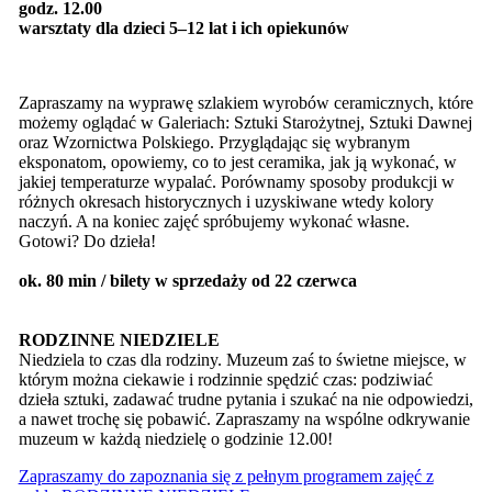
godz. 12.00
warsztaty dla dzieci 5–12 lat i ich opiekunów
Zapraszamy na wyprawę szlakiem wyrobów ceramicznych, które
możemy oglądać w Galeriach: Sztuki Starożytnej, Sztuki Dawnej
oraz Wzornictwa Polskiego. Przyglądając się wybranym
eksponatom, opowiemy, co to jest ceramika, jak ją wykonać, w
jakiej temperaturze wypalać. Porównamy sposoby produkcji w
różnych okresach historycznych i uzyskiwane wtedy kolory
naczyń. A na koniec zajęć spróbujemy wykonać własne.
Gotowi? Do dzieła!
ok. 80 min / bilety w sprzedaży od 22 czerwca
RODZINNE NIEDZIELE
Niedziela to czas dla rodziny. Muzeum zaś to świetne miejsce, w
którym można ciekawie i rodzinnie spędzić czas: podziwiać
dzieła sztuki, zadawać trudne pytania i szukać na nie odpowiedzi,
a nawet trochę się pobawić. Zapraszamy na wspólne odkrywanie
muzeum w każdą niedzielę o godzinie 12.00!
Zapraszamy do zapoznania się z pełnym programem zajęć z