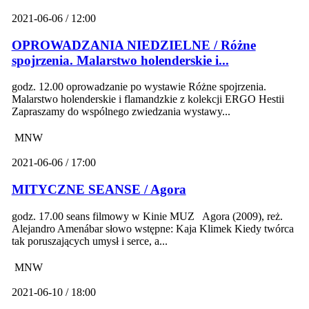
2021-06-06 / 12:00
OPROWADZANIA NIEDZIELNE / Różne
spojrzenia. Malarstwo holenderskie i...
godz. 12.00 oprowadzanie po wystawie Różne spojrzenia.
Malarstwo holenderskie i flamandzkie z kolekcji ERGO Hestii
Zapraszamy do wspólnego zwiedzania wystawy...
MNW
2021-06-06 / 17:00
MITYCZNE SEANSE / Agora
godz. 17.00 seans filmowy w Kinie MUZ Agora (2009), reż.
Alejandro Amenábar słowo wstępne: Kaja Klimek Kiedy twórca
tak poruszających umysł i serce, a...
MNW
2021-06-10 / 18:00