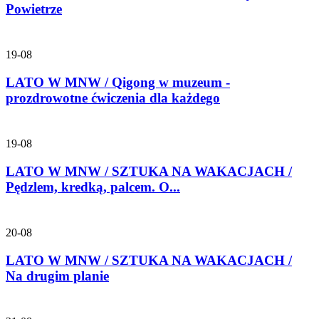
Powietrze
19-08
LATO W MNW / Qigong w muzeum -
prozdrowotne ćwiczenia dla każdego
19-08
LATO W MNW / SZTUKA NA WAKACJACH /
Pędzlem, kredką, palcem. O...
20-08
LATO W MNW / SZTUKA NA WAKACJACH /
Na drugim planie