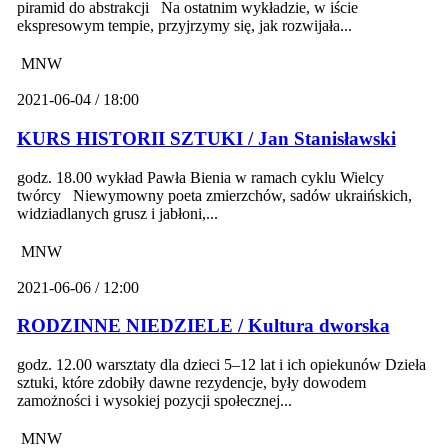
piramid do abstrakcji Na ostatnim wykładzie, w iście
ekspresowym tempie, przyjrzymy się, jak rozwijała...
MNW
2021-06-04 / 18:00
KURS HISTORII SZTUKI / Jan Stanisławski
godz. 18.00 wykład Pawła Bienia w ramach cyklu Wielcy
twórcy Niewymowny poeta zmierzchów, sadów ukraińskich,
widziadlanych grusz i jabłoni,...
MNW
2021-06-06 / 12:00
RODZINNE NIEDZIELE / Kultura dworska
godz. 12.00 warsztaty dla dzieci 5–12 lat i ich opiekunów Dzieła
sztuki, które zdobiły dawne rezydencje, były dowodem
zamożności i wysokiej pozycji społecznej...
MNW