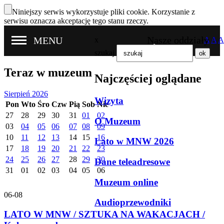
Niniejszy serwis wykorzystuje pliki cookie. Korzystanie z
serwisu oznacza akceptację tego stanu rzeczy.
Nasze oddziały
MENU
x
A
A
A
szukaj
Teraz w muzeum
Najczęściej oglądane
Sierpień 2026
Wizyta
Pon
Wto
Śro
Czw
Pią
Sob
Nie
27
28
29
30
31
01
02
O Muzeum
03
04
05
06
07
08
09
10
11
12
13
14
15
16
Lato w MNW 2026
17
18
19
20
21
22
23
24
25
26
27
28
29
30
Dane teleadresowe
31
01
02
03
04
05
06
Muzeum online
06-08
Audioprzewodniki
LATO W MNW / SZTUKA NA WAKACJACH /