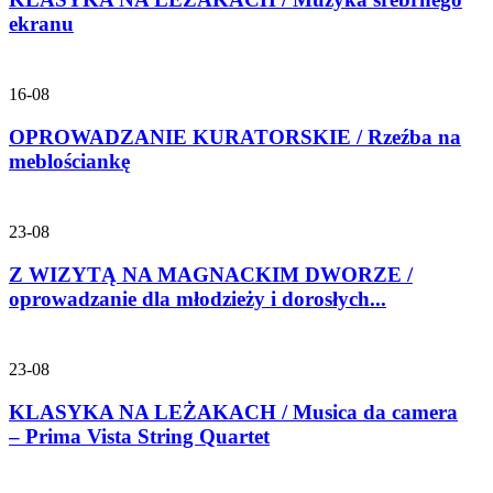
ekranu
16-08
OPROWADZANIE KURATORSKIE / Rzeźba na
meblościankę
23-08
Z WIZYTĄ NA MAGNACKIM DWORZE /
oprowadzanie dla młodzieży i dorosłych...
23-08
KLASYKA NA LEŻAKACH / Musica da camera
– Prima Vista String Quartet