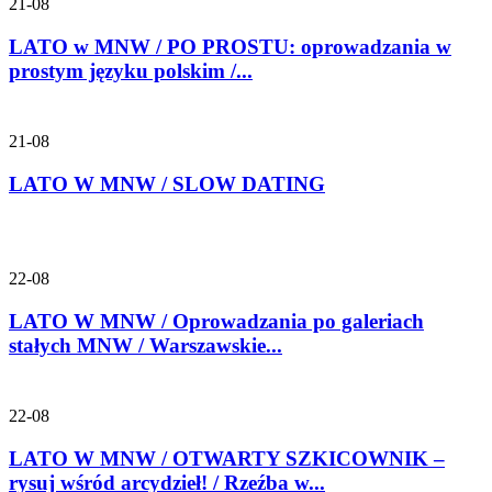
21-08
LATO w MNW / PO PROSTU: oprowadzania w
prostym języku polskim /...
21-08
LATO W MNW / SLOW DATING
22-08
LATO W MNW / Oprowadzania po galeriach
stałych MNW / Warszawskie...
22-08
LATO W MNW / OTWARTY SZKICOWNIK –
rysuj wśród arcydzieł! / Rzeźba w...