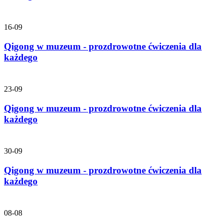
16-09
Qigong w muzeum - prozdrowotne ćwiczenia dla
każdego
23-09
Qigong w muzeum - prozdrowotne ćwiczenia dla
każdego
30-09
Qigong w muzeum - prozdrowotne ćwiczenia dla
każdego
08-08