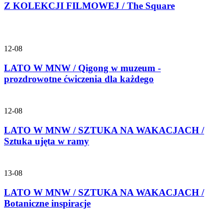
Z KOLEKCJI FILMOWEJ / The Square
12-08
LATO W MNW / Qigong w muzeum -
prozdrowotne ćwiczenia dla każdego
12-08
LATO W MNW / SZTUKA NA WAKACJACH /
Sztuka ujęta w ramy
13-08
LATO W MNW / SZTUKA NA WAKACJACH /
Botaniczne inspiracje