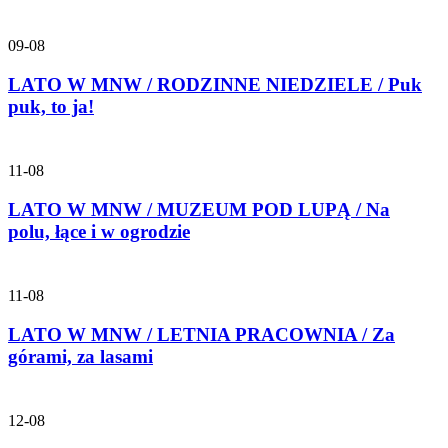
09-08
LATO W MNW / RODZINNE NIEDZIELE / Puk
puk, to ja!
11-08
LATO W MNW / MUZEUM POD LUPĄ / Na
polu, łące i w ogrodzie
11-08
LATO W MNW / LETNIA PRACOWNIA / Za
górami, za lasami
12-08