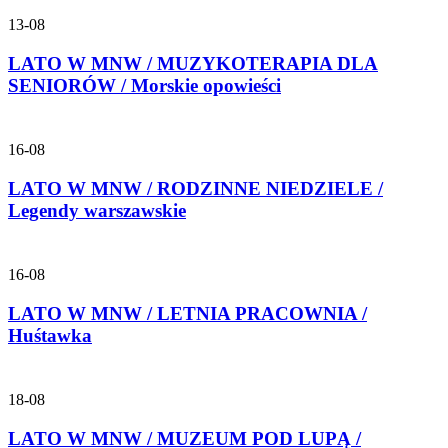
13-08
LATO W MNW / MUZYKOTERAPIA DLA
SENIORÓW / Morskie opowieści
16-08
LATO W MNW / RODZINNE NIEDZIELE /
Legendy warszawskie
16-08
LATO W MNW / LETNIA PRACOWNIA /
Huśtawka
18-08
LATO W MNW / MUZEUM POD LUPĄ /