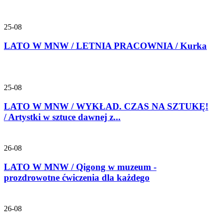
25-08
LATO W MNW / LETNIA PRACOWNIA / Kurka
25-08
LATO W MNW / WYKŁAD. CZAS NA SZTUKĘ!
/ Artystki w sztuce dawnej z...
26-08
LATO W MNW / Qigong w muzeum -
prozdrowotne ćwiczenia dla każdego
26-08