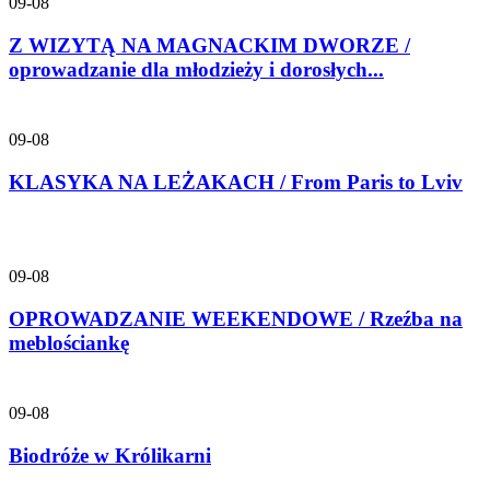
09-08
Z WIZYTĄ NA MAGNACKIM DWORZE /
oprowadzanie dla młodzieży i dorosłych...
09-08
KLASYKA NA LEŻAKACH / From Paris to Lviv
09-08
OPROWADZANIE WEEKENDOWE / Rzeźba na
meblościankę
09-08
Biodróże w Królikarni