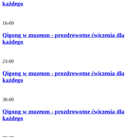
każdego
16-09
Qigong w muzeum - prozdrowotne ćwiczenia dla
każdego
23-09
Qigong w muzeum - prozdrowotne ćwiczenia dla
każdego
30-09
Qigong w muzeum - prozdrowotne ćwiczenia dla
każdego