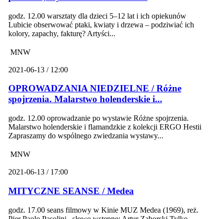
godz. 12.00 warsztaty dla dzieci 5–12 lat i ich opiekunów
Lubicie obserwować ptaki, kwiaty i drzewa – podziwiać ich
kolory, zapachy, fakturę? Artyści...
MNW
2021-06-13 / 12:00
OPROWADZANIA NIEDZIELNE / Różne
spojrzenia. Malarstwo holenderskie i...
godz. 12.00 oprowadzanie po wystawie Różne spojrzenia.
Malarstwo holenderskie i flamandzkie z kolekcji ERGO Hestii
Zapraszamy do wspólnego zwiedzania wystawy...
MNW
2021-06-13 / 17:00
MITYCZNE SEANSE / Medea
godz. 17.00 seans filmowy w Kinie MUZ Medea (1969), reż.
Pier Paolo Pasolini słowo wstępne: Artur Zaborski Tylko