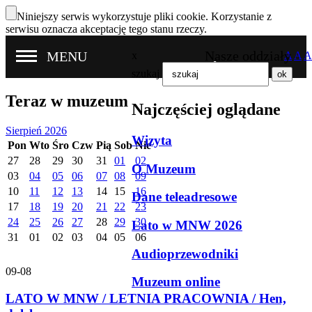
Niniejszy serwis wykorzystuje pliki cookie. Korzystanie z
serwisu oznacza akceptację tego stanu rzeczy.
Nasze oddziały
MENU
x
A
A
A
szukaj
Teraz w muzeum
Najczęściej oglądane
Sierpień 2026
Wizyta
Pon
Wto
Śro
Czw
Pią
Sob
Nie
27
28
29
30
31
01
02
O Muzeum
03
04
05
06
07
08
09
10
11
12
13
14
15
16
Dane teleadresowe
17
18
19
20
21
22
23
24
25
26
27
28
29
30
Lato w MNW 2026
31
01
02
03
04
05
06
Audioprzewodniki
09-08
Muzeum online
LATO W MNW / LETNIA PRACOWNIA / Hen,