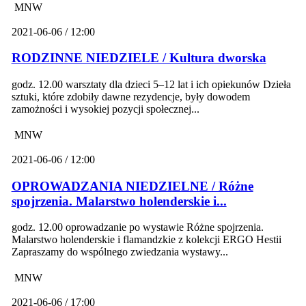
MNW
2021-06-06 / 12:00
RODZINNE NIEDZIELE / Kultura dworska
godz. 12.00 warsztaty dla dzieci 5–12 lat i ich opiekunów Dzieła
sztuki, które zdobiły dawne rezydencje, były dowodem
zamożności i wysokiej pozycji społecznej...
MNW
2021-06-06 / 12:00
OPROWADZANIA NIEDZIELNE / Różne
spojrzenia. Malarstwo holenderskie i...
godz. 12.00 oprowadzanie po wystawie Różne spojrzenia.
Malarstwo holenderskie i flamandzkie z kolekcji ERGO Hestii
Zapraszamy do wspólnego zwiedzania wystawy...
MNW
2021-06-06 / 17:00