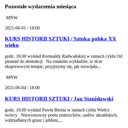
Pozostałe wydarzenia miesiąca
MNW
2021-06-01 / 18:00
KURS HISTORII SZTUKI / Sztuka polska XX
wieku
godz. 18.00 wykład Romualdy Radwańskiej w ramach cyklu Od
piramid do abstrakcji Na ostatnim wykładzie, w iście
ekspresowym tempie, przyjrzymy się, jak rozwijała...
MNW
2021-06-04 / 18:00
KURS HISTORII SZTUKI / Jan Stanisławski
godz. 18.00 wykład Pawła Bienia w ramach cyklu Wielcy
twórcy Niewymowny poeta zmierzchów, sadów ukraińskich,
widziadlanych grusz i jabłoni,...