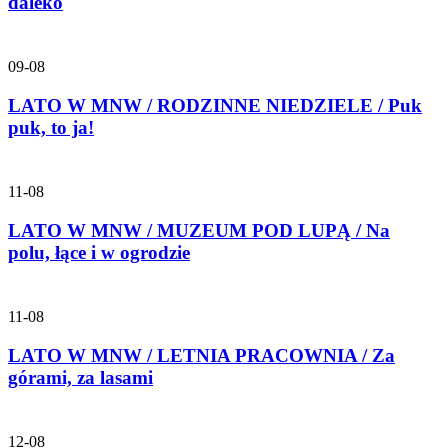
daleko
09-08
LATO W MNW / RODZINNE NIEDZIELE / Puk
puk, to ja!
11-08
LATO W MNW / MUZEUM POD LUPĄ / Na
polu, łące i w ogrodzie
11-08
LATO W MNW / LETNIA PRACOWNIA / Za
górami, za lasami
12-08