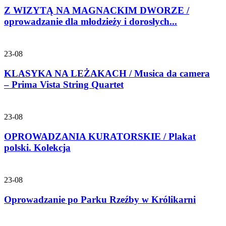
Z WIZYTĄ NA MAGNACKIM DWORZE /
oprowadzanie dla młodzieży i dorosłych...
23-08
KLASYKA NA LEŻAKACH / Musica da camera
– Prima Vista String Quartet
23-08
OPROWADZANIA KURATORSKIE / Plakat
polski. Kolekcja
23-08
Oprowadzanie po Parku Rzeźby w Królikarni