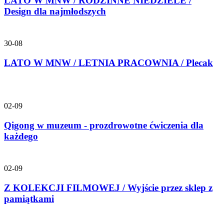
LATO W MNW / RODZINNE NIEDZIELE /
Design dla najmłodszych
30-08
LATO W MNW / LETNIA PRACOWNIA / Plecak
02-09
Qigong w muzeum - prozdrowotne ćwiczenia dla
każdego
02-09
Z KOLEKCJI FILMOWEJ / Wyjście przez sklep z
pamiątkami