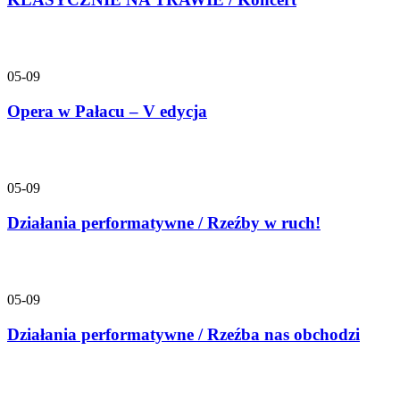
05-09
Opera w Pałacu – V edycja
05-09
Działania performatywne / Rzeźby w ruch!
05-09
Działania performatywne / Rzeźba nas obchodzi