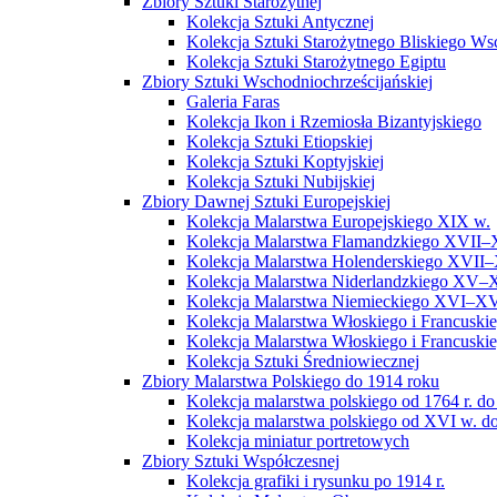
Zbiory Sztuki Starożytnej
Kolekcja Sztuki Antycznej
Kolekcja Sztuki Starożytnego Bliskiego W
Kolekcja Sztuki Starożytnego Egiptu
Zbiory Sztuki Wschodniochrześcijańskiej
Galeria Faras
Kolekcja Ikon i Rzemiosła Bizantyjskiego
Kolekcja Sztuki Etiopskiej
Kolekcja Sztuki Koptyjskiej
Kolekcja Sztuki Nubijskiej
Zbiory Dawnej Sztuki Europejskiej
Kolekcja Malarstwa Europejskiego XIX w.
Kolekcja Malarstwa Flamandzkiego XVII–
Kolekcja Malarstwa Holenderskiego XVII–
Kolekcja Malarstwa Niderlandzkiego XV–
Kolekcja Malarstwa Niemieckiego XVI–XV
Kolekcja Malarstwa Włoskiego i Francusk
Kolekcja Malarstwa Włoskiego i Francusk
Kolekcja Sztuki Średniowiecznej
Zbiory Malarstwa Polskiego do 1914 roku
Kolekcja malarstwa polskiego od 1764 r. do
Kolekcja malarstwa polskiego od XVI w. do
Kolekcja miniatur portretowych
Zbiory Sztuki Współczesnej
Kolekcja grafiki i rysunku po 1914 r.