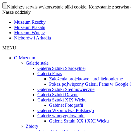
Niniejszy serwis wykorzystuje pliki cookie. Korzystanie z serwisu 
Nasze oddziały
Muzeum Rzeźby
Muzeum Plakatu
Muzeum Wnętrz
Nieborów i Arkadia
MENU
O Muzeum
Galerie stałe
Galeria Sztuki Starożytnej
Galeria Faras
Założenia projektowe i architektoniczne
Pokaz poświęcony Galerii Faras w Google Cu
Galeria Sztuki Średniowiecznej
Galeria Sztuki Dawnej
Galeria Sztuki XIX Wieku
Gabinet Fotografii
Galeria Wzornictwa Polskiego
Galerie w przygotowaniu
Galeria Sztuki XX i XXI Wieku
Zbiory