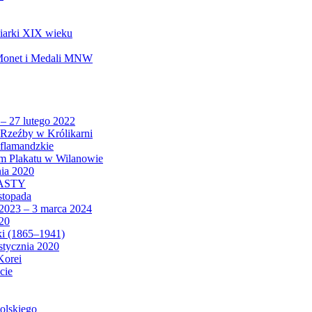
biarki XIX wieku
 Monet i Medali MNW
 – 27 lutego 2022
Rzeźby w Królikarni
 flamandzkie
um Plakatu w Wilanowie
nia 2020
CASTY
istopada
 2023 – 3 marca 2024
020
ki (1865–1941)
 stycznia 2020
Korei
cie
olskiego