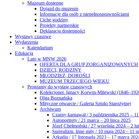
Muzeum dostępne
Dojazd do muzeum
Informacje dla osób z niepełnosprawnościami
Ciche godziny
Projekty partnerskie
Deklaracja dostępności
Wystawy czasowe
Wydarzenia
Kalendarium
Edukacja
Lato w MNW 2026
OFERTA DLA GRUP ZORGANIZOWANYCH
DZIECI, RODZINY
MŁODZIEŻ, DOROŚLI
MUZEUM TRZECIEGO WIEKU
Programy do wystaw czasowych
Kolekcjoner. Ignacy Korwin-Milewski (1846–192
Olga Boznańska
Mityczne otwarcie / Galeria Sztuki Starożytnej
Archiwum
Czarny karnawał / 3 października 2025 – 11
Autoportrety / 21 marca – 20 lipca 2025
Józef Chełmoński / 27 września 2024 – 2 lu
Surrealizm. Inne mity / 10 maja 2024 – 11 s
Arkadia / 17 listopada 2023 – 17 marca 202