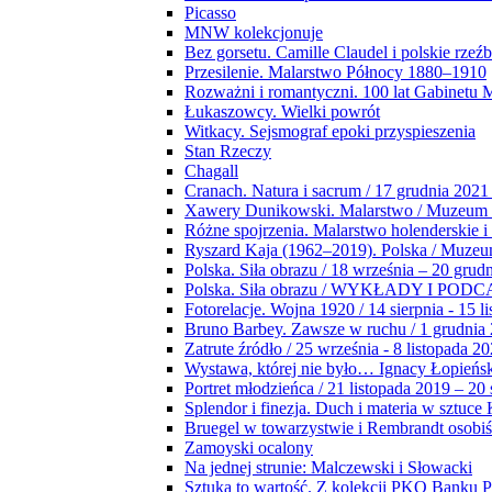
Picasso
MNW kolekcjonuje
Bez gorsetu. Camille Claudel i polskie rzeź
Przesilenie. Malarstwo Północy 1880–1910
Rozważni i romantyczni. 100 lat Gabinetu
Łukaszowcy. Wielki powrót
Witkacy. Sejsmograf epoki przyspieszenia
Stan Rzeczy
Chagall
Cranach. Natura i sacrum / 17 grudnia 2021
Xawery Dunikowski. Malarstwo / Muzeum 
Różne spojrzenia. Malarstwo holenderskie i
Ryszard Kaja (1962–2019). Polska / Muze
Polska. Siła obrazu / 18 września – 20 grud
Polska. Siła obrazu / WYKŁADY I POD
Fotorelacje. Wojna 1920 / 14 sierpnia - 15 l
Bruno Barbey. Zawsze w ruchu / 1 grudnia
Zatrute źródło / 25 września - 8 listopada 2
Wystawa, której nie było… Ignacy Łopieńs
Portret młodzieńca / 21 listopada 2019 – 20
Splendor i finezja. Duch i materia w sztuce 
Bruegel w towarzystwie i Rembrandt osobiś
Zamoyski ocalony
Na jednej strunie: Malczewski i Słowacki
Sztuka to wartość. Z kolekcji PKO Banku P