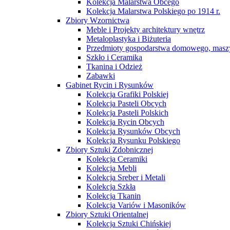
Kolekcja Malarstwa Obcego
Kolekcja Malarstwa Polskiego po 1914 r.
Zbiory Wzornictwa
Meble i Projekty architektury wnętrz
Metaloplastyka i Biżuteria
Przedmioty gospodarstwa domowego, maszy
Szkło i Ceramika
Tkanina i Odzież
Zabawki
Gabinet Rycin i Rysunków
Kolekcja Grafiki Polskiej
Kolekcja Pasteli Obcych
Kolekcja Pasteli Polskich
Kolekcja Rycin Obcych
Kolekcja Rysunków Obcych
Kolekcja Rysunku Polskiego
Zbiory Sztuki Zdobnicznej
Kolekcja Ceramiki
Kolekcja Mebli
Kolekcja Sreber i Metali
Kolekcja Szkła
Kolekcja Tkanin
Kolekcja Variów i Masoników
Zbiory Sztuki Orientalnej
Kolekcja Sztuki Chińskiej