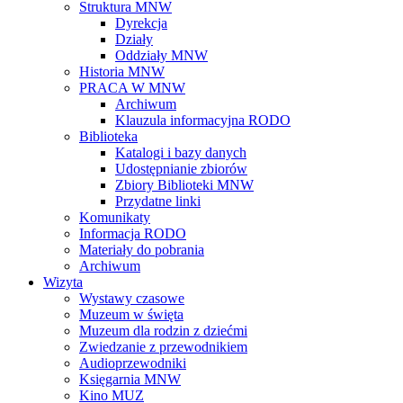
Struktura MNW
Dyrekcja
Działy
Oddziały MNW
Historia MNW
PRACA W MNW
Archiwum
Klauzula informacyjna RODO
Biblioteka
Katalogi i bazy danych
Udostępnianie zbiorów
Zbiory Biblioteki MNW
Przydatne linki
Komunikaty
Informacja RODO
Materiały do pobrania
Archiwum
Wizyta
Wystawy czasowe
Muzeum w święta
Muzeum dla rodzin z dziećmi
Zwiedzanie z przewodnikiem
Audioprzewodniki
Księgarnia MNW
Kino MUZ