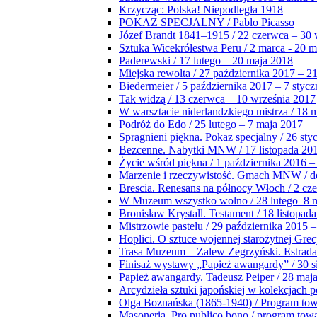
Krzycząc: Polska! Niepodległa 1918
POKAZ SPECJALNY / Pablo Picasso
Józef Brandt 1841–1915 / 22 czerwca – 30 
Sztuka Wicekrólestwa Peru / 2 marca - 20 
Paderewski / 17 lutego – 20 maja 2018
Miejska rewolta / 27 października 2017 – 2
Biedermeier / 5 października 2017 – 7 stycz
Tak widzą / 13 czerwca – 10 września 2017
W warsztacie niderlandzkiego mistrza / 18 
Podróż do Edo / 25 lutego – 7 maja 2017
Spragnieni piękna. Pokaz specjalny / 26 sty
Bezcenne. Nabytki MNW / 17 listopada 201
Życie wśród piękna / 1 października 2016 –
Marzenie i rzeczywistość. Gmach MNW / do
Brescia. Renesans na północy Włoch / 2 cz
W Muzeum wszystko wolno / 28 lutego–8 
Bronisław Krystall. Testament / 18 listopa
Mistrzowie pastelu / 29 października 2015 –
Hoplici. O sztuce wojennej starożytnej Grec
Trasa Muzeum – Zalew Zegrzyński. Estrada
Finisaż wystawy „Papież awangardy” / 30 s
Papież awangardy. Tadeusz Peiper / 28 maja
Arcydzieła sztuki japońskiej w kolekcjach p
Olga Boznańska (1865-1940) / Program to
Masoneria. Pro publico bono / program tow