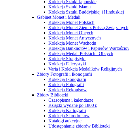
Kolekcja Sztuki Japońskiej
Kolekcja Sztuki Islamu
Kolekcja Sztuki Buddyjskiej i Hinduskiej
Gabinet Monet i Medali
Kolekcja Monet Polskich
Kolekcja Monet Ziem z Polską Związanych
Kolekcja Monet Obcych
Kolekcja Monet Antycznych
Kolekcja Monet Wschodu
Kolekcja Banknotów i Papierów Wartości
Kolekcja Medali Polskich i Obcych
Kolekcje Sfragistyki
Kolekcja Falerystyki
Varia i Kolekcja Medalików Religijnych
Zbiory Fotografii i Ikonografii
Kolekcja Ikonografii
Kolekcja Fotografii
Kolekcja Rękopisów
Zbiory Biblioteki
Czasopisma i kalendarze
Książki wydane po 1800 r.
Kolekcja Kartografii
Kolekcja Starodruków
Katalogi aukcyjne
Udostępnianie zbiorów Biblioteki