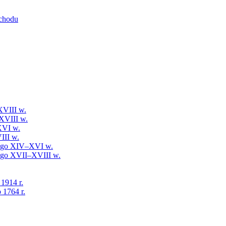
schodu
XVIII w.
XVIII w.
XVI w.
III w.
iego XIV–XVI w.
iego XVII–XVIII w.
 1914 r.
 1764 r.