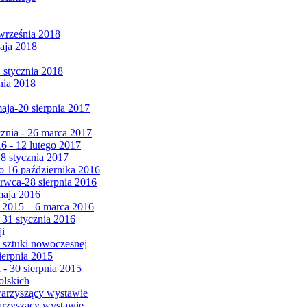
września 2018
maja 2018
1 stycznia 2018
nia 2018
maja-20 sierpnia 2017
cznia - 26 marca 2017
6 - 12 lutego 2017
 8 stycznia 2017
 16 października 2016
erwca-28 sierpnia 2016
maja 2016
da 2015 – 6 marca 2016
 31 stycznia 2016
ji
 sztuki nowoczesnej
ierpnia 2015
 - 30 sierpnia 2015
olskich
warzyszący wystawie
arzyszący wystawie