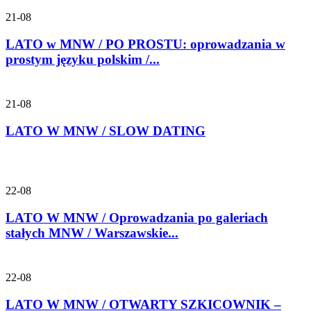
21-08
LATO w MNW / PO PROSTU: oprowadzania w
prostym języku polskim /...
21-08
LATO W MNW / SLOW DATING
22-08
LATO W MNW / Oprowadzania po galeriach
stałych MNW / Warszawskie...
22-08
LATO W MNW / OTWARTY SZKICOWNIK –