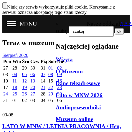
Niniejszy serwis wykorzystuje pliki cookie. Korzystanie z
serwisu oznacza akceptację tego stanu rzeczy.
Nasze oddziały
MENU
x
A
A
A
szukaj
Teraz w muzeum
Najczęściej oglądane
Sierpień 2026
Wizyta
Pon
Wto
Śro
Czw
Pią
Sob
Nie
27
28
29
30
31
01
02
O Muzeum
03
04
05
06
07
08
09
10
11
12
13
14
15
16
Dane teleadresowe
17
18
19
20
21
22
23
24
25
26
27
28
29
30
Lato w MNW 2026
31
01
02
03
04
05
06
Audioprzewodniki
09-08
Muzeum online
LATO W MNW / LETNIA PRACOWNIA / Hen,