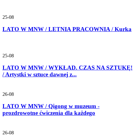
25-08
LATO W MNW / LETNIA PRACOWNIA / Kurka
25-08
LATO W MNW / WYKŁAD. CZAS NA SZTUKĘ!
/ Artystki w sztuce dawnej z...
26-08
LATO W MNW / Qigong w muzeum -
prozdrowotne ćwiczenia dla każdego
26-08