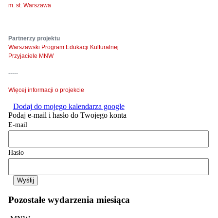
m. st. Warszawa
Partnerzy projektu
Warszawski Program Edukacji Kulturalnej
Przyjaciele MNW
-----
Więcej informacji o projekcie
Dodaj do mojego kalendarza google
Podaj e-mail i hasło do Twojego konta
E-mail
Hasło
Pozostałe wydarzenia miesiąca