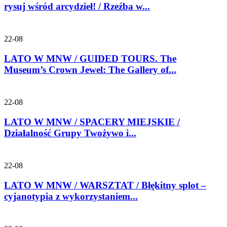
rysuj wśród arcydzieł! / Rzeźba w...
22-08
LATO W MNW / GUIDED TOURS. The
Museum’s Crown Jewel: The Gallery of...
22-08
LATO W MNW / SPACERY MIEJSKIE /
Działalność Grupy Twożywo i...
22-08
LATO W MNW / WARSZTAT / Błękitny splot –
cyjanotypia z wykorzystaniem...