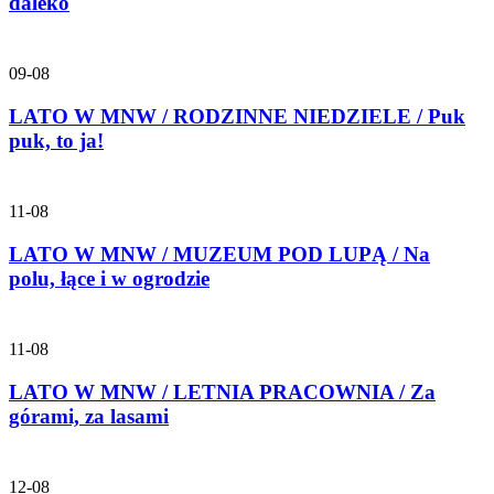
daleko
09-08
LATO W MNW / RODZINNE NIEDZIELE / Puk
puk, to ja!
11-08
LATO W MNW / MUZEUM POD LUPĄ / Na
polu, łące i w ogrodzie
11-08
LATO W MNW / LETNIA PRACOWNIA / Za
górami, za lasami
12-08