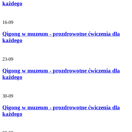
każdego
16-09
Qigong w muzeum - prozdrowotne ćwiczenia dla
każdego
23-09
Qigong w muzeum - prozdrowotne ćwiczenia dla
każdego
30-09
Qigong w muzeum - prozdrowotne ćwiczenia dla
każdego