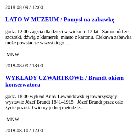
2018-08-09 / 12:00
LATO W MUZEUM / Pomysł na zabawkę
godz. 12.00 zajęcia dla dzieci w wieku 5–12 lat Samochód ze
szczotki, dźwig z klamerek, miasto z kartonu. Ciekawa zabawka
może powstać ze wszystkiego....
MNW
2018-08-09 / 18:00
WYKŁADY CZWARTKOWE / Brandt okiem
konserwatora
godz. 18.00 wykład Anny Lewandowskiej towarzyszący
wystawie Józef Brandt 1841–1915 Józef Brandt przez całe
życie pozostał wierny jednej metodzie...
MNW
2018-08-10 / 12:00