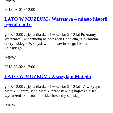
MNW
2018-08-01 / 12:00
LATO W MUZEUM / Warszawa – miasto historii,
legend i ludzi
godz. 12.00 zajęcia dla dzieci w wieku 5–12 lat Poznamy
Warszawę uwiecznioną na obrazach Canaletta, Aleksandra
Gierymskiego, Władysława Podkowińskiego i Marcina
Zaleskiego....
MNW
2018-08-02 / 12:00
LATO W MUZEUM / Z wizytą u Matejki
godz. 12.00 zajęcia dla dzieci w wieku 5–12 lat Z wizytą u
Matejki Obrazy Jana Matejki przedstawiają najważniejsze
wydarzenia z historii Polski. Dowiemy się, skąd...
MNW