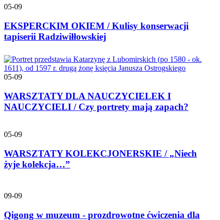
05-09
EKSPERCKIM OKIEM / Kulisy konserwacji
tapiserii Radziwiłłowskiej
05-09
WARSZTATY DLA NAUCZYCIELEK I
NAUCZYCIELI / Czy portrety mają zapach?
05-09
WARSZTATY KOLEKCJONERSKIE / „Niech
żyje kolekcja…”
09-09
Qigong w muzeum - prozdrowotne ćwiczenia dla