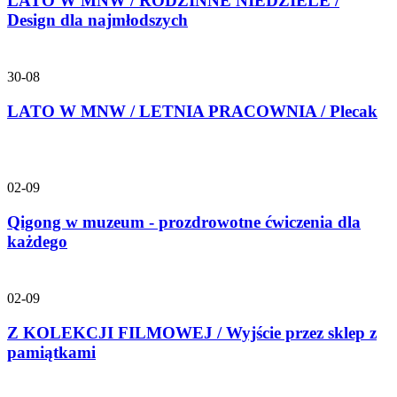
LATO W MNW / RODZINNE NIEDZIELE /
Design dla najmłodszych
30-08
LATO W MNW / LETNIA PRACOWNIA / Plecak
02-09
Qigong w muzeum - prozdrowotne ćwiczenia dla
każdego
02-09
Z KOLEKCJI FILMOWEJ / Wyjście przez sklep z
pamiątkami