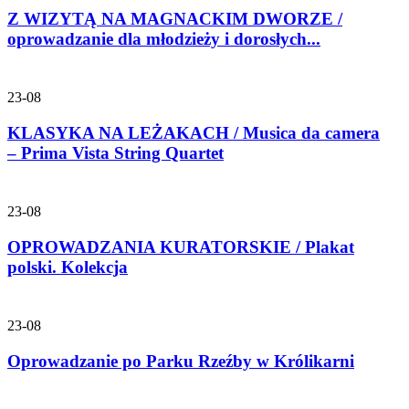
Z WIZYTĄ NA MAGNACKIM DWORZE /
oprowadzanie dla młodzieży i dorosłych...
23-08
KLASYKA NA LEŻAKACH / Musica da camera
– Prima Vista String Quartet
23-08
OPROWADZANIA KURATORSKIE / Plakat
polski. Kolekcja
23-08
Oprowadzanie po Parku Rzeźby w Królikarni