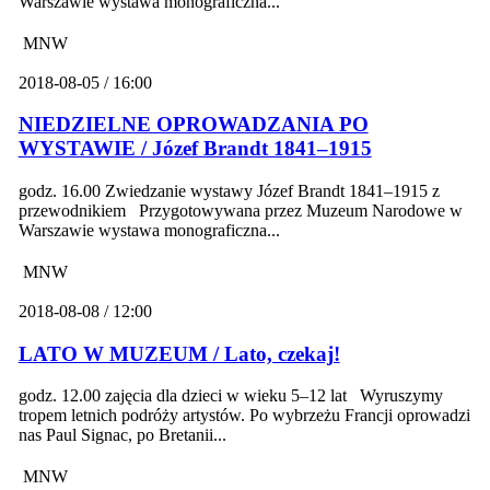
Warszawie wystawa monograficzna...
MNW
2018-08-05 / 16:00
NIEDZIELNE OPROWADZANIA PO
WYSTAWIE / Józef Brandt 1841–1915
godz. 16.00 Zwiedzanie wystawy Józef Brandt 1841–1915 z
przewodnikiem Przygotowywana przez Muzeum Narodowe w
Warszawie wystawa monograficzna...
MNW
2018-08-08 / 12:00
LATO W MUZEUM / Lato, czekaj!
godz. 12.00 zajęcia dla dzieci w wieku 5–12 lat Wyruszymy
tropem letnich podróży artystów. Po wybrzeżu Francji oprowadzi
nas Paul Signac, po Bretanii...
MNW