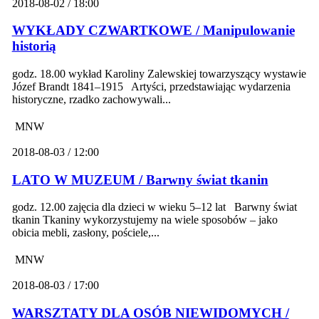
2018-08-02 / 18:00
WYKŁADY CZWARTKOWE / Manipulowanie
historią
godz. 18.00 wykład Karoliny Zalewskiej towarzyszący wystawie
Józef Brandt 1841–1915 Artyści, przedstawiając wydarzenia
historyczne, rzadko zachowywali...
MNW
2018-08-03 / 12:00
LATO W MUZEUM / Barwny świat tkanin
godz. 12.00 zajęcia dla dzieci w wieku 5–12 lat Barwny świat
tkanin Tkaniny wykorzystujemy na wiele sposobów – jako
obicia mebli, zasłony, pościele,...
MNW
2018-08-03 / 17:00
WARSZTATY DLA OSÓB NIEWIDOMYCH /