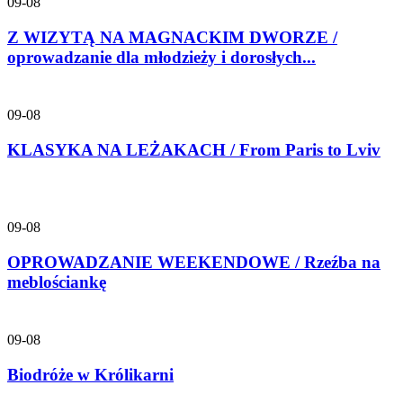
09-08
Z WIZYTĄ NA MAGNACKIM DWORZE /
oprowadzanie dla młodzieży i dorosłych...
09-08
KLASYKA NA LEŻAKACH / From Paris to Lviv
09-08
OPROWADZANIE WEEKENDOWE / Rzeźba na
meblościankę
09-08
Biodróże w Królikarni