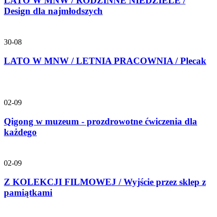
LATO W MNW / RODZINNE NIEDZIELE /
Design dla najmłodszych
30-08
LATO W MNW / LETNIA PRACOWNIA / Plecak
02-09
Qigong w muzeum - prozdrowotne ćwiczenia dla
każdego
02-09
Z KOLEKCJI FILMOWEJ / Wyjście przez sklep z
pamiątkami