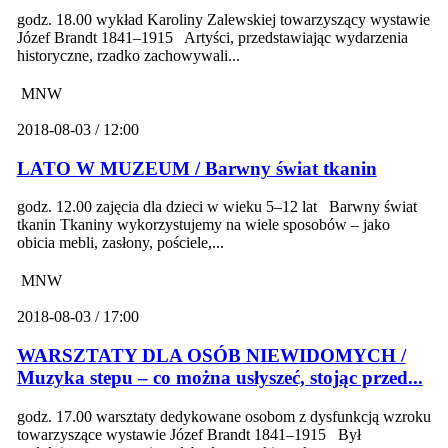
godz. 18.00 wykład Karoliny Zalewskiej towarzyszący wystawie
Józef Brandt 1841–1915 Artyści, przedstawiając wydarzenia
historyczne, rzadko zachowywali...
MNW
2018-08-03 / 12:00
LATO W MUZEUM / Barwny świat tkanin
godz. 12.00 zajęcia dla dzieci w wieku 5–12 lat Barwny świat
tkanin Tkaniny wykorzystujemy na wiele sposobów – jako
obicia mebli, zasłony, pościele,...
MNW
2018-08-03 / 17:00
WARSZTATY DLA OSÓB NIEWIDOMYCH /
Muzyka stepu – co można usłyszeć, stojąc przed...
godz. 17.00 warsztaty dedykowane osobom z dysfunkcją wzroku
towarzyszące wystawie Józef Brandt 1841–1915 Był