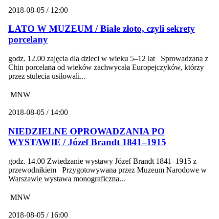
2018-08-05 / 12:00
LATO W MUZEUM / Białe złoto, czyli sekrety
porcelany
godz. 12.00 zajęcia dla dzieci w wieku 5–12 lat Sprowadzana z
Chin porcelana od wieków zachwycała Europejczyków, którzy
przez stulecia usiłowali...
MNW
2018-08-05 / 14:00
NIEDZIELNE OPROWADZANIA PO
WYSTAWIE / Józef Brandt 1841–1915
godz. 14.00 Zwiedzanie wystawy Józef Brandt 1841–1915 z
przewodnikiem Przygotowywana przez Muzeum Narodowe w
Warszawie wystawa monograficzna...
MNW
2018-08-05 / 16:00