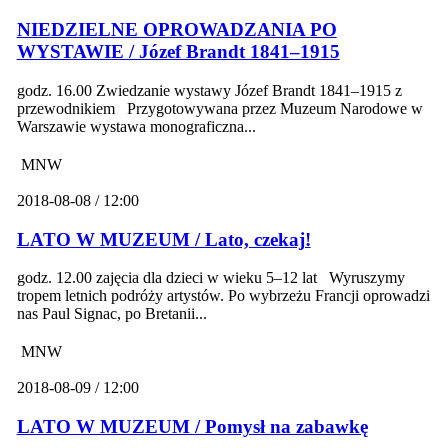
NIEDZIELNE OPROWADZANIA PO
WYSTAWIE / Józef Brandt 1841–1915
godz. 16.00 Zwiedzanie wystawy Józef Brandt 1841–1915 z
przewodnikiem Przygotowywana przez Muzeum Narodowe w
Warszawie wystawa monograficzna...
MNW
2018-08-08 / 12:00
LATO W MUZEUM / Lato, czekaj!
godz. 12.00 zajęcia dla dzieci w wieku 5–12 lat Wyruszymy
tropem letnich podróży artystów. Po wybrzeżu Francji oprowadzi
nas Paul Signac, po Bretanii...
MNW
2018-08-09 / 12:00
LATO W MUZEUM / Pomysł na zabawkę