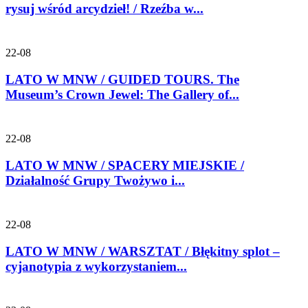
rysuj wśród arcydzieł! / Rzeźba w...
22-08
LATO W MNW / GUIDED TOURS. The
Museum’s Crown Jewel: The Gallery of...
22-08
LATO W MNW / SPACERY MIEJSKIE /
Działalność Grupy Twożywo i...
22-08
LATO W MNW / WARSZTAT / Błękitny splot –
cyjanotypia z wykorzystaniem...