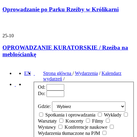
Oprowadzanie po Parku Rzeźby w Królikarni
25-10
OPROWADZANIE KURATORSKIE / Rzeźba na
meblościankę
EN
Strona główna
/
Wydarzenia
/
Kalendarz
wydarzeń
/
Od:
Do:
Gdzie:
Spotkania i oprowadzania
Wykłady
Warsztaty
Koncerty
Filmy
Wystawy
Konferencje naukowe
Wydarzenia tłumaczone na PJM