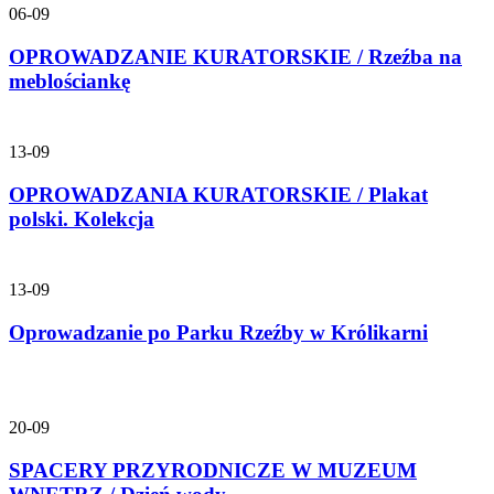
06-09
OPROWADZANIE KURATORSKIE / Rzeźba na
meblościankę
13-09
OPROWADZANIA KURATORSKIE / Plakat
polski. Kolekcja
13-09
Oprowadzanie po Parku Rzeźby w Królikarni
20-09
SPACERY PRZYRODNICZE W MUZEUM