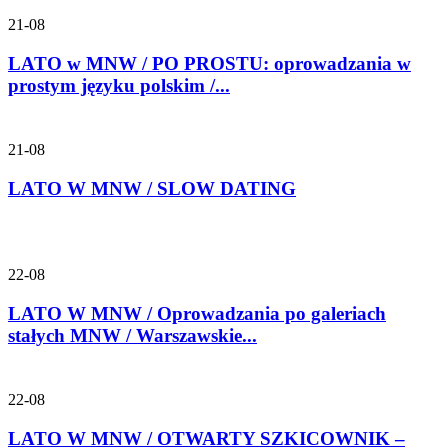
21-08
LATO w MNW / PO PROSTU: oprowadzania w
prostym języku polskim /...
21-08
LATO W MNW / SLOW DATING
22-08
LATO W MNW / Oprowadzania po galeriach
stałych MNW / Warszawskie...
22-08
LATO W MNW / OTWARTY SZKICOWNIK –