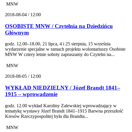
MNW
2018-08-04 / 12:00
OSOBISTE MNW / Czytelnia na Dziedzińcu
Głównym
godz. 12.00–18.00, 21 lipca, 4 i 25 sierpnia, 15 września
wydarzenie specjalne w ramach projektu wolontariuszy Osobiste
MNW W cztery letnie soboty zapraszamy do Czytelni na...
MNW
2018-08-05 / 12:00
WYKŁAD NIEDZIELNY / Józef Brandt 1841–
1915 – wprowadzenie
godz. 12.00 wykład Karoliny Zalewskiej wprowadzający w
tematykę wystawy Józef Brandt 1841–1915 Barwna przeszłość
Kresów Rzeczypospolitej była dla Brandta...
MNW