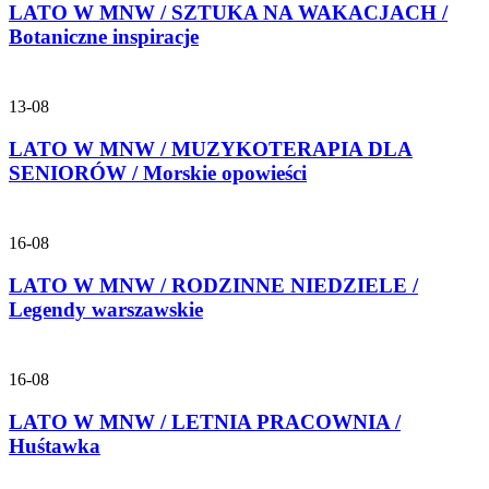
LATO W MNW / SZTUKA NA WAKACJACH /
Botaniczne inspiracje
13-08
LATO W MNW / MUZYKOTERAPIA DLA
SENIORÓW / Morskie opowieści
16-08
LATO W MNW / RODZINNE NIEDZIELE /
Legendy warszawskie
16-08
LATO W MNW / LETNIA PRACOWNIA /
Huśtawka