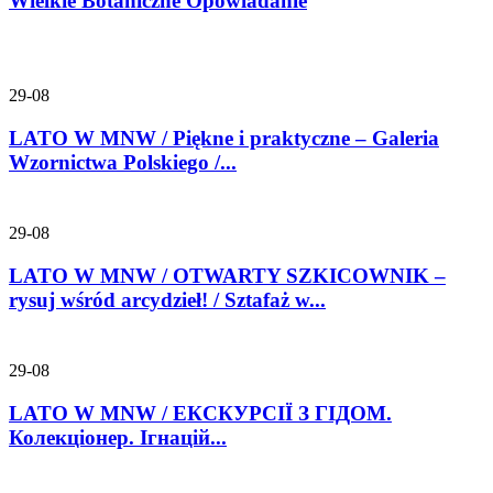
Wielkie Botaniczne Opowiadanie
29-08
LATO W MNW / Piękne i praktyczne – Galeria
Wzornictwa Polskiego /...
29-08
LATO W MNW / OTWARTY SZKICOWNIK –
rysuj wśród arcydzieł! / Sztafaż w...
29-08
LATO W MNW / ЕКСКУРСІЇ З ГІДОМ.
Колекціонер. Ігнацій...