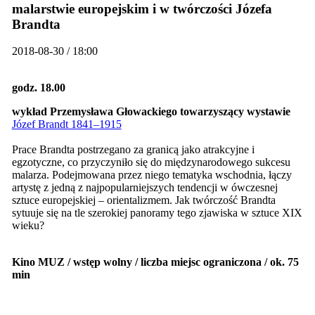
malarstwie europejskim i w twórczości Józefa
Brandta
2018-08-30 / 18:00
godz. 18.00
wykład Przemysława Głowackiego towarzyszący wystawie
Józef Brandt 1841–1915
Prace Brandta postrzegano za granicą jako atrakcyjne i
egzotyczne, co przyczyniło się do międzynarodowego sukcesu
malarza. Podejmowana przez niego tematyka wschodnia, łączy
artystę z jedną z najpopularniejszych tendencji w ówczesnej
sztuce europejskiej – orientalizmem. Jak twórczość Brandta
sytuuje się na tle szerokiej panoramy tego zjawiska w sztuce XIX
wieku?
Kino MUZ / wstęp wolny / liczba miejsc ograniczona / ok. 75
min