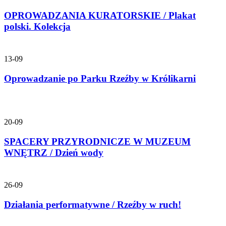
OPROWADZANIA KURATORSKIE / Plakat
polski. Kolekcja
13-09
Oprowadzanie po Parku Rzeźby w Królikarni
20-09
SPACERY PRZYRODNICZE W MUZEUM
WNĘTRZ / Dzień wody
26-09
Działania performatywne / Rzeźby w ruch!