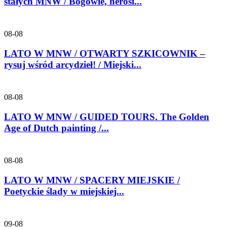
stałych MNW / Bogowie, herosi...
08-08
LATO W MNW / OTWARTY SZKICOWNIK –
rysuj wśród arcydzieł! / Miejski...
08-08
LATO W MNW / GUIDED TOURS. The Golden
Age of Dutch painting /...
08-08
LATO W MNW / SPACERY MIEJSKIE /
Poetyckie ślady w miejskiej...
09-08