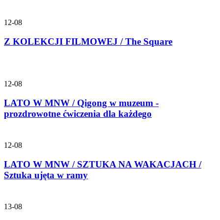
12-08
Z KOLEKCJI FILMOWEJ / The Square
12-08
LATO W MNW / Qigong w muzeum -
prozdrowotne ćwiczenia dla każdego
12-08
LATO W MNW / SZTUKA NA WAKACJACH /
Sztuka ujęta w ramy
13-08