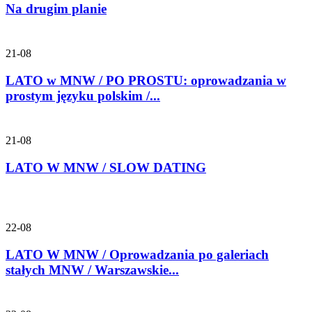
Na drugim planie
21-08
LATO w MNW / PO PROSTU: oprowadzania w
prostym języku polskim /...
21-08
LATO W MNW / SLOW DATING
22-08
LATO W MNW / Oprowadzania po galeriach
stałych MNW / Warszawskie...