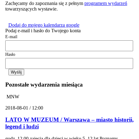
Zachęcamy do zapoznania się z pełnym
programem wydarzeń
towarzyszących wystawie.
Dodaj do mojego kalendarza google
Podaj e-mail i hasło do Twojego konta
E-mail
Hasło
Pozostałe wydarzenia miesiąca
MNW
2018-08-01 / 12:00
LATO W MUZEUM / Warszawa – miasto historii,
legend i ludzi
godz. 12.00 zajęcia dla dzieci w wieku 5–12 lat Poznamy