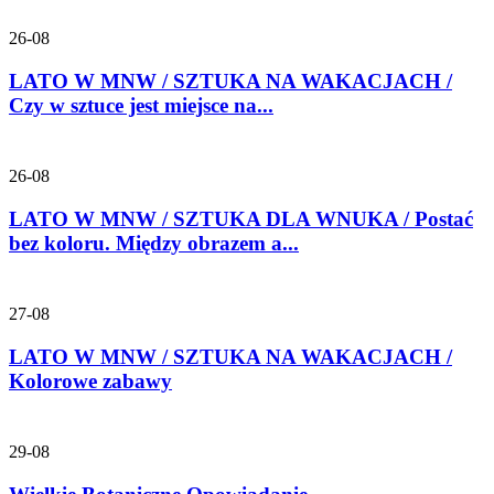
26-08
LATO W MNW / SZTUKA NA WAKACJACH /
Czy w sztuce jest miejsce na...
26-08
LATO W MNW / SZTUKA DLA WNUKA / Postać
bez koloru. Między obrazem a...
27-08
LATO W MNW / SZTUKA NA WAKACJACH /
Kolorowe zabawy
29-08