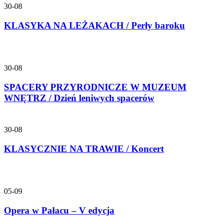
30-08
KLASYKA NA LEŻAKACH / Perły baroku
30-08
SPACERY PRZYRODNICZE W MUZEUM
WNĘTRZ / Dzień leniwych spacerów
30-08
KLASYCZNIE NA TRAWIE / Koncert
05-09
Opera w Pałacu – V edycja