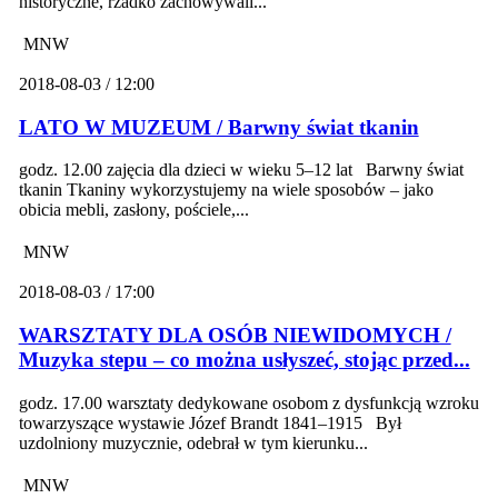
historyczne, rzadko zachowywali...
MNW
2018-08-03 / 12:00
LATO W MUZEUM / Barwny świat tkanin
godz. 12.00 zajęcia dla dzieci w wieku 5–12 lat Barwny świat
tkanin Tkaniny wykorzystujemy na wiele sposobów – jako
obicia mebli, zasłony, pościele,...
MNW
2018-08-03 / 17:00
WARSZTATY DLA OSÓB NIEWIDOMYCH /
Muzyka stepu – co można usłyszeć, stojąc przed...
godz. 17.00 warsztaty dedykowane osobom z dysfunkcją wzroku
towarzyszące wystawie Józef Brandt 1841–1915 Był
uzdolniony muzycznie, odebrał w tym kierunku...
MNW