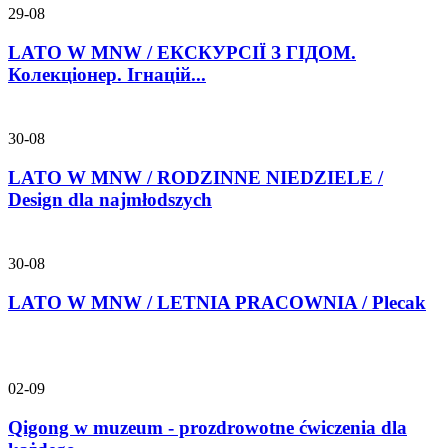
29-08
LATO W MNW / ЕКСКУРСІЇ З ГІДОМ.
Колекціонер. Ігнацій...
30-08
LATO W MNW / RODZINNE NIEDZIELE /
Design dla najmłodszych
30-08
LATO W MNW / LETNIA PRACOWNIA / Plecak
02-09
Qigong w muzeum - prozdrowotne ćwiczenia dla