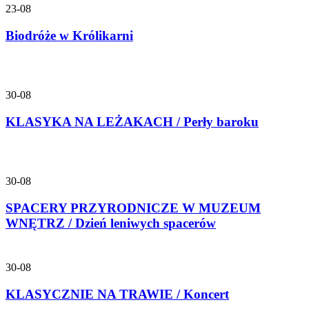
23-08
Biodróże w Królikarni
30-08
KLASYKA NA LEŻAKACH / Perły baroku
30-08
SPACERY PRZYRODNICZE W MUZEUM
WNĘTRZ / Dzień leniwych spacerów
30-08
KLASYCZNIE NA TRAWIE / Koncert