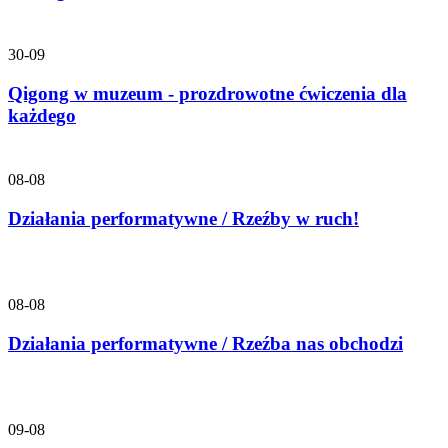
30-09
Qigong w muzeum - prozdrowotne ćwiczenia dla
każdego
08-08
Działania performatywne / Rzeźby w ruch!
08-08
Działania performatywne / Rzeźba nas obchodzi
09-08