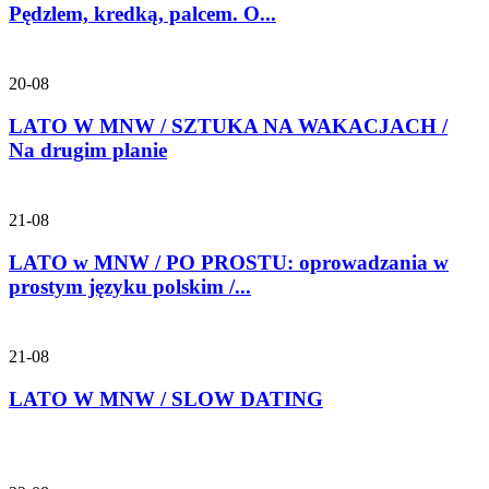
Pędzlem, kredką, palcem. O...
20-08
LATO W MNW / SZTUKA NA WAKACJACH /
Na drugim planie
21-08
LATO w MNW / PO PROSTU: oprowadzania w
prostym języku polskim /...
21-08
LATO W MNW / SLOW DATING