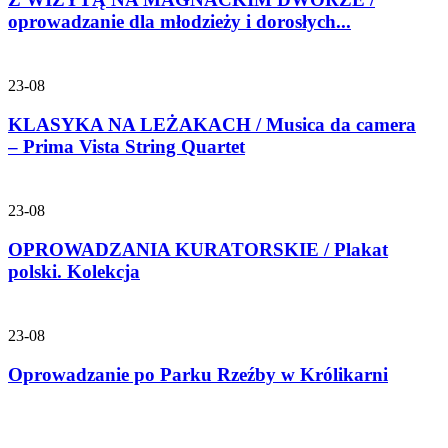
oprowadzanie dla młodzieży i dorosłych...
23-08
KLASYKA NA LEŻAKACH / Musica da camera
– Prima Vista String Quartet
23-08
OPROWADZANIA KURATORSKIE / Plakat
polski. Kolekcja
23-08
Oprowadzanie po Parku Rzeźby w Królikarni