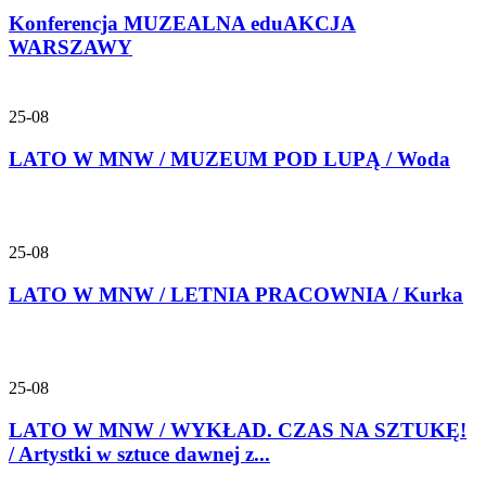
Konferencja MUZEALNA eduAKCJA
WARSZAWY
25-08
LATO W MNW / MUZEUM POD LUPĄ / Woda
25-08
LATO W MNW / LETNIA PRACOWNIA / Kurka
25-08
LATO W MNW / WYKŁAD. CZAS NA SZTUKĘ!
/ Artystki w sztuce dawnej z...