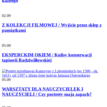
każdego
02-09
Z KOLEKCJI FILMOWEJ / Wyjście przez sklep z
pamiątkami
05-09
EKSPERCKIM OKIEM / Kulisy konserwacji
tapiserii Radziwiłłowskiej
05-09
WARSZTATY DLA NAUCZYCIELEK I
NAUCZYCIELI / Czy portrety mają zapach?