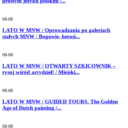
prostym języku polskim /...
08-08
LATO W MNW / Oprowadzania po galeriach
stałych MNW / Bogowie, herosi...
08-08
LATO W MNW / OTWARTY SZKICOWNIK –
rysuj wśród arcydzieł! / Miejski...
08-08
LATO W MNW / GUIDED TOURS. The Golden
Age of Dutch painting /...
08-08