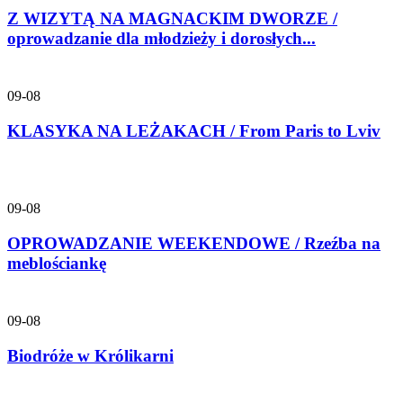
Z WIZYTĄ NA MAGNACKIM DWORZE /
oprowadzanie dla młodzieży i dorosłych...
09-08
KLASYKA NA LEŻAKACH / From Paris to Lviv
09-08
OPROWADZANIE WEEKENDOWE / Rzeźba na
meblościankę
09-08
Biodróże w Królikarni