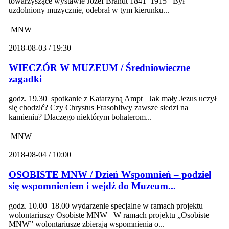
towarzyszące wystawie Józef Brandt 1841–1915 Był
uzdolniony muzycznie, odebrał w tym kierunku...
MNW
2018-08-03 / 19:30
WIECZÓR W MUZEUM / Średniowieczne
zagadki
godz. 19.30 spotkanie z Katarzyną Ampt Jak mały Jezus uczył
się chodzić? Czy Chrystus Frasobliwy zawsze siedzi na
kamieniu? Dlaczego niektórym bohaterom...
MNW
2018-08-04 / 10:00
OSOBISTE MNW / Dzień Wspomnień – podziel
się wspomnieniem i wejdź do Muzeum...
godz. 10.00–18.00 wydarzenie specjalne w ramach projektu
wolontariuszy Osobiste MNW W ramach projektu „Osobiste
MNW” wolontariusze zbierają wspomnienia o...