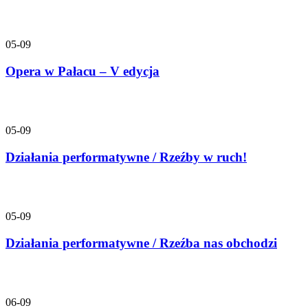
05-09
Opera w Pałacu – V edycja
05-09
Działania performatywne / Rzeźby w ruch!
05-09
Działania performatywne / Rzeźba nas obchodzi
06-09