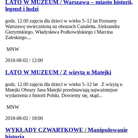
LATO W MUZEUM / Warszawa – miasto historii,
legend i ludzi
godz. 12.00 zajęcia dla dzieci w wieku 5–12 lat Poznamy
Warszawę uwiecznioną na obrazach Canaletta, Aleksandra
Gierymskiego, Władysława Podkowińskiego i Marcina
Zaleskiego....
MNW
2018-08-02 / 12:00
LATO W MUZEUM / Z wizytą u Matejki
godz. 12.00 zajęcia dla dzieci w wieku 5–12 lat Z wizytą u
Matejki Obrazy Jana Matejki przedstawiają najważniejsze
wydarzenia z historii Polski. Dowiemy się, skąd...
MNW
2018-08-02 / 18:00
WYKŁADY CZWARTKOWE / Manipulowanie
historią