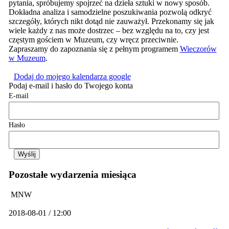
pytania, spróbujemy spojrzeć na dzieła sztuki w nowy sposób.
Dokładna analiza i samodzielne poszukiwania pozwolą odkryć
szczegóły, których nikt dotąd nie zauważył. Przekonamy się jak
wiele każdy z nas może dostrzec – bez względu na to, czy jest
częstym gościem w Muzeum, czy wręcz przeciwnie.
Zapraszamy do zapoznania się z pełnym programem
Wieczorów
w Muzeum
.
Dodaj do mojego kalendarza google
Podaj e-mail i hasło do Twojego konta
E-mail
Hasło
Pozostałe wydarzenia miesiąca
MNW
2018-08-01 / 12:00