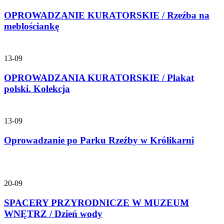
OPROWADZANIE KURATORSKIE / Rzeźba na
meblościankę
13-09
OPROWADZANIA KURATORSKIE / Plakat
polski. Kolekcja
13-09
Oprowadzanie po Parku Rzeźby w Królikarni
20-09
SPACERY PRZYRODNICZE W MUZEUM
WNĘTRZ / Dzień wody