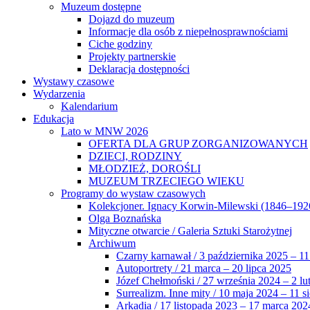
Muzeum dostępne
Dojazd do muzeum
Informacje dla osób z niepełnosprawnościami
Ciche godziny
Projekty partnerskie
Deklaracja dostępności
Wystawy czasowe
Wydarzenia
Kalendarium
Edukacja
Lato w MNW 2026
OFERTA DLA GRUP ZORGANIZOWANYCH
DZIECI, RODZINY
MŁODZIEŻ, DOROŚLI
MUZEUM TRZECIEGO WIEKU
Programy do wystaw czasowych
Kolekcjoner. Ignacy Korwin-Milewski (1846–192
Olga Boznańska
Mityczne otwarcie / Galeria Sztuki Starożytnej
Archiwum
Czarny karnawał / 3 października 2025 – 11
Autoportrety / 21 marca – 20 lipca 2025
Józef Chełmoński / 27 września 2024 – 2 lu
Surrealizm. Inne mity / 10 maja 2024 – 11 s
Arkadia / 17 listopada 2023 – 17 marca 202