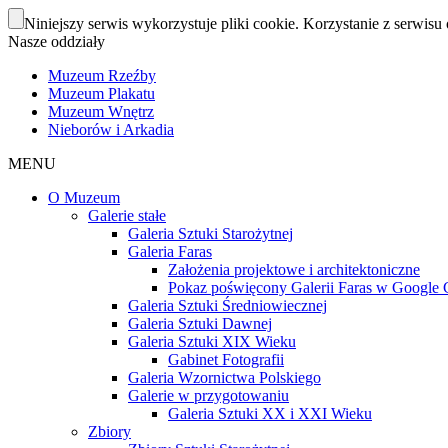
Niniejszy serwis wykorzystuje pliki cookie. Korzystanie z serwisu 
Nasze oddziały
Muzeum Rzeźby
Muzeum Plakatu
Muzeum Wnętrz
Nieborów i Arkadia
MENU
O Muzeum
Galerie stałe
Galeria Sztuki Starożytnej
Galeria Faras
Założenia projektowe i architektoniczne
Pokaz poświęcony Galerii Faras w Google Cu
Galeria Sztuki Średniowiecznej
Galeria Sztuki Dawnej
Galeria Sztuki XIX Wieku
Gabinet Fotografii
Galeria Wzornictwa Polskiego
Galerie w przygotowaniu
Galeria Sztuki XX i XXI Wieku
Zbiory