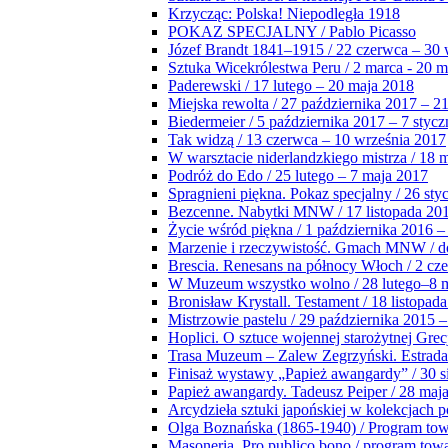
Krzycząc: Polska! Niepodległa 1918
POKAZ SPECJALNY / Pablo Picasso
Józef Brandt 1841–1915 / 22 czerwca – 30 
Sztuka Wicekrólestwa Peru / 2 marca - 20 
Paderewski / 17 lutego – 20 maja 2018
Miejska rewolta / 27 października 2017 – 2
Biedermeier / 5 października 2017 – 7 stycz
Tak widzą / 13 czerwca – 10 września 2017
W warsztacie niderlandzkiego mistrza / 18 
Podróż do Edo / 25 lutego – 7 maja 2017
Spragnieni piękna. Pokaz specjalny / 26 sty
Bezcenne. Nabytki MNW / 17 listopada 201
Życie wśród piękna / 1 października 2016 –
Marzenie i rzeczywistość. Gmach MNW / do
Brescia. Renesans na północy Włoch / 2 cz
W Muzeum wszystko wolno / 28 lutego–8 
Bronisław Krystall. Testament / 18 listopa
Mistrzowie pastelu / 29 października 2015 –
Hoplici. O sztuce wojennej starożytnej Grec
Trasa Muzeum – Zalew Zegrzyński. Estrada
Finisaż wystawy „Papież awangardy” / 30 s
Papież awangardy. Tadeusz Peiper / 28 maja
Arcydzieła sztuki japońskiej w kolekcjach p
Olga Boznańska (1865-1940) / Program to
Masoneria. Pro publico bono / program tow