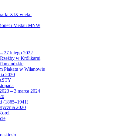
biarki XIX wieku
 Monet i Medali MNW
 – 27 lutego 2022
Rzeźby w Królikarni
 flamandzkie
um Plakatu w Wilanowie
nia 2020
CASTY
istopada
 2023 – 3 marca 2024
020
ki (1865–1941)
 stycznia 2020
Korei
cie
olskiego