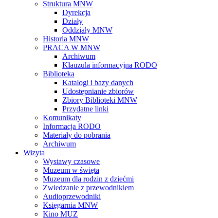
Struktura MNW
Dyrekcja
Działy
Oddziały MNW
Historia MNW
PRACA W MNW
Archiwum
Klauzula informacyjna RODO
Biblioteka
Katalogi i bazy danych
Udostępnianie zbiorów
Zbiory Biblioteki MNW
Przydatne linki
Komunikaty
Informacja RODO
Materiały do pobrania
Archiwum
Wizyta
Wystawy czasowe
Muzeum w święta
Muzeum dla rodzin z dziećmi
Zwiedzanie z przewodnikiem
Audioprzewodniki
Księgarnia MNW
Kino MUZ