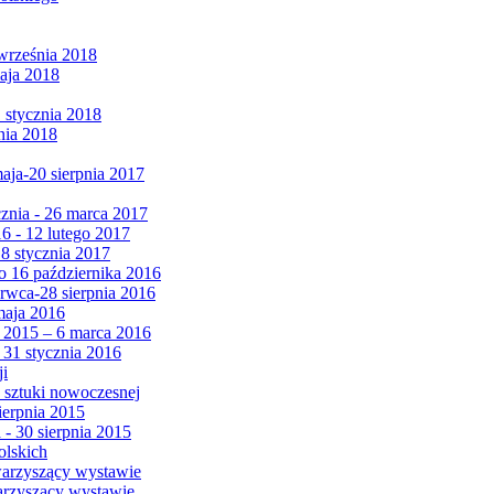
września 2018
maja 2018
1 stycznia 2018
nia 2018
maja-20 sierpnia 2017
cznia - 26 marca 2017
6 - 12 lutego 2017
 8 stycznia 2017
 16 października 2016
erwca-28 sierpnia 2016
maja 2016
da 2015 – 6 marca 2016
 31 stycznia 2016
ji
 sztuki nowoczesnej
ierpnia 2015
 - 30 sierpnia 2015
olskich
warzyszący wystawie
arzyszący wystawie