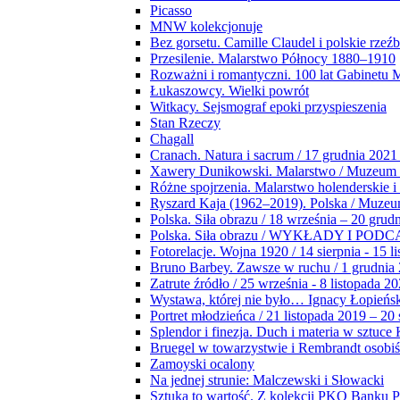
Picasso
MNW kolekcjonuje
Bez gorsetu. Camille Claudel i polskie rzeź
Przesilenie. Malarstwo Północy 1880–1910
Rozważni i romantyczni. 100 lat Gabinetu
Łukaszowcy. Wielki powrót
Witkacy. Sejsmograf epoki przyspieszenia
Stan Rzeczy
Chagall
Cranach. Natura i sacrum / 17 grudnia 2021
Xawery Dunikowski. Malarstwo / Muzeum 
Różne spojrzenia. Malarstwo holenderskie i
Ryszard Kaja (1962–2019). Polska / Muze
Polska. Siła obrazu / 18 września – 20 grud
Polska. Siła obrazu / WYKŁADY I POD
Fotorelacje. Wojna 1920 / 14 sierpnia - 15 l
Bruno Barbey. Zawsze w ruchu / 1 grudnia
Zatrute źródło / 25 września - 8 listopada 2
Wystawa, której nie było… Ignacy Łopieńs
Portret młodzieńca / 21 listopada 2019 – 20
Splendor i finezja. Duch i materia w sztuce 
Bruegel w towarzystwie i Rembrandt osobiś
Zamoyski ocalony
Na jednej strunie: Malczewski i Słowacki
Sztuka to wartość. Z kolekcji PKO Banku P