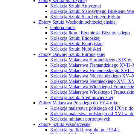
Zbiory Sztuki Starożytnej
Kolekcja Sztuki Antycznej
Kolekcja Sztuki Starożytnego Bliskiego W
Kolekcja Sztuki Starożytnego Egiptu
Zbiory Sztuki Wschodniochrześcijańskiej
Galeria Faras
Kolekcja Ikon i Rzemiosła Bizantyjskiego
Kolekcja Sztuki Etiopskiej
Kolekcja Sztuki Koptyjskiej
Kolekcja Sztuki Nubijskiej
Zbiory Dawnej Sztuki Europejskiej
Kolekcja Malarstwa Europejskiego XIX w.
Kolekcja Malarstwa Flamandzkiego XVII–
Kolekcja Malarstwa Holenderskiego XVII–
Kolekcja Malarstwa Niderlandzkiego XV–
Kolekcja Malarstwa Niemieckiego XVI–XV
Kolekcja Malarstwa Włoskiego i Francusk
Kolekcja Malarstwa Włoskiego i Francusk
Kolekcja Sztuki Średniowiecznej
Zbiory Malarstwa Polskiego do 1914 roku
Kolekcja malarstwa polskiego od 1764 r. do
Kolekcja malarstwa polskiego od XVI w. do
Kolekcja miniatur portretowych
Zbiory Sztuki Współczesnej
Kolekcja grafiki i rysunku po 1914 r.