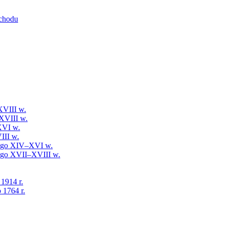
schodu
XVIII w.
XVIII w.
XVI w.
III w.
iego XIV–XVI w.
iego XVII–XVIII w.
 1914 r.
 1764 r.