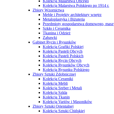
Kolekcja Malarstwa Obcego
Kolekcja Malarstwa Polskiego po 1914 r.
Zbiory Wzornictwa
Meble i Projekty architektury wnętrz
Metaloplastyka i Biżuteria
Przedmioty gospodarstwa domowego, maszy
Szkło i Ceramika
Tkanina i Odzież
Zabawki
Gabinet Rycin i Rysunków
Kolekcja Grafiki Polskiej
Kolekcja Pasteli Obcych
Kolekcja Pasteli Polskich
Kolekcja Rycin Obcych
Kolekcja Rysunków Obcych
Kolekcja Rysunku Polskiego
Zbiory Sztuki Zdobnicznej
Kolekcja Ceramiki
Kolekcja Mebli
Kolekcja Sreber i Metali
Kolekcja Szkła
Kolekcja Tkanin
Kolekcja Variów i Masoników
Zbiory Sztuki Orientalnej
Kolekcja Sztuki Chińskiej