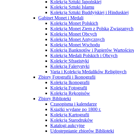
Kolekcja Sztuki Japońskiej
Kolekcja Sztuki Islamu
Kolekcja Sztuki Buddyjskiej i Hinduskiej
Gabinet Monet i Medali
Kolekcja Monet Polskich
Kolekcja Monet Ziem z Polską Związanych
Kolekcja Monet Obcych
Kolekcja Monet Antycznych
Kolekcja Monet Wschodu
Kolekcja Banknotów i Papierów Wartości
Kolekcja Medali Polskich i Obcych
Kolekcje Sfragistyki
Kolekcja Falerystyki
Varia i Kolekcja Medalików Religijnych
Zbiory Fotografii i Ikonografii
Kolekcja Ikonografii
Kolekcja Fotografii
Kolekcja Rękopisów
Zbiory Biblioteki
Czasopisma i kalendarze
Książki wydane po 1800 r.
Kolekcja Kartografii
Kolekcja Starodruków
Katalogi aukcyjne
Udostępnianie zbiorów Biblioteki