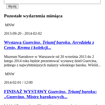
Pozostałe wydarzenia miesiąca
MNW
2013-09-20 - 2014-02-02
Wystawa
Guercino. Triumf baroku. Arcydzieła z
Cento, Rzymu i kolekcji...
Muzeum Narodowe w Warszawie od 20 września 2013 do 2
lutego 2014 roku będzie prezentować wystawę dzieł Guercina,
jednego z najwybitniejszych malarzy włoskiego baroku. Wśród...
MNW
2014-02-01 / 12:00
FINISAŻ WYSTAWY
Guercino. Triumf baroku
:
„Guercino. Mistrz barokowych...