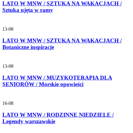
LATO W MNW / SZTUKA NA WAKACJACH /
Sztuka ujęta w ramy
13-08
LATO W MNW / SZTUKA NA WAKACJACH /
Botaniczne inspiracje
13-08
LATO W MNW / MUZYKOTERAPIA DLA
SENIORÓW / Morskie opowieści
16-08
LATO W MNW / RODZINNE NIEDZIELE /
Legendy warszawskie