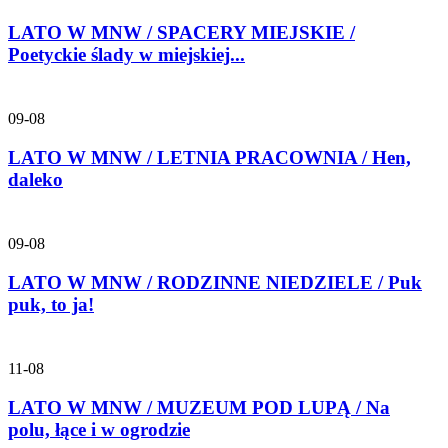
LATO W MNW / SPACERY MIEJSKIE /
Poetyckie ślady w miejskiej...
09-08
LATO W MNW / LETNIA PRACOWNIA / Hen,
daleko
09-08
LATO W MNW / RODZINNE NIEDZIELE / Puk
puk, to ja!
11-08
LATO W MNW / MUZEUM POD LUPĄ / Na
polu, łące i w ogrodzie