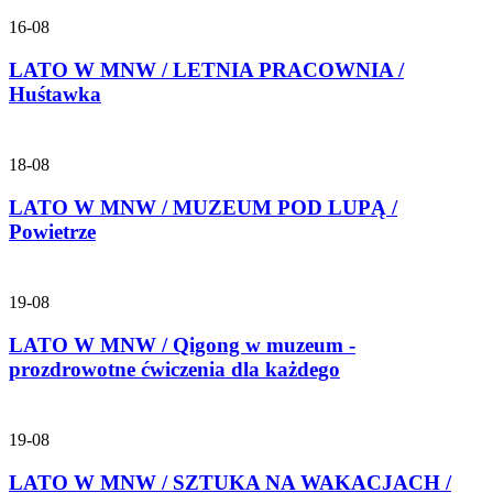
16-08
LATO W MNW / LETNIA PRACOWNIA /
Huśtawka
18-08
LATO W MNW / MUZEUM POD LUPĄ /
Powietrze
19-08
LATO W MNW / Qigong w muzeum -
prozdrowotne ćwiczenia dla każdego
19-08
LATO W MNW / SZTUKA NA WAKACJACH /