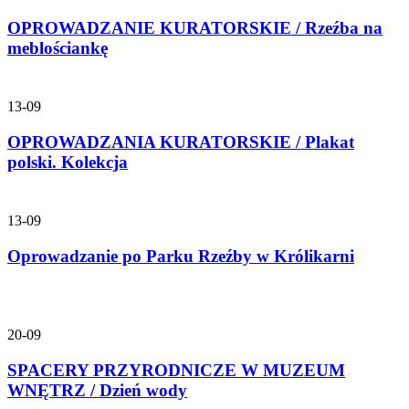
OPROWADZANIE KURATORSKIE / Rzeźba na
meblościankę
13-09
OPROWADZANIA KURATORSKIE / Plakat
polski. Kolekcja
13-09
Oprowadzanie po Parku Rzeźby w Królikarni
20-09
SPACERY PRZYRODNICZE W MUZEUM
WNĘTRZ / Dzień wody