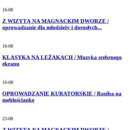
16-08
Z WIZYTĄ NA MAGNACKIM DWORZE /
oprowadzanie dla młodzieży i dorosłych...
16-08
KLASYKA NA LEŻAKACH / Muzyka srebrnego
ekranu
16-08
OPROWADZANIE KURATORSKIE / Rzeźba na
meblościankę
23-08
Z WIZYTĄ NA MAGNACKIM DWORZE /