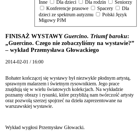
Inne
Dla dzieci
Dla rodzin
Seniorzy
Konferencje prasowe
Spacery
Dla
dzieci ze spektrum autyzmu
Polski Język
Migowy PJM
FINISAŻ WYSTAWY
Guercino. Triumf baroku
:
„Guercino. Czego nie zobaczyliśmy na wystawie?”
– wykład Przemysława Głowackiego
2014-02-01 / 16:00
Bohater kończącej się wystawy był niezwykle płodnym artystą,
sprawnym malarzem i świetnym rysownikiem. Jego prace
znajdują się w wielu światowych kolekcjach. Na wykładzie
poznamy obrazy i rysunki, które przybliżą nam twórczość artysty
oraz pozwolą szerzej spojrzeć na dzieła zaprezentowane na
warszawskiej wystawie.
Wykład wygłosi Przemysław Głowacki.