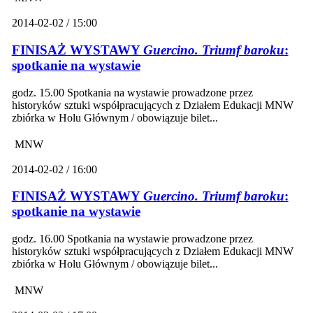
2014-02-02 / 15:00
FINISAŻ WYSTAWY
Guercino. Triumf baroku
:
spotkanie na wystawie
godz. 15.00 Spotkania na wystawie prowadzone przez
historyków sztuki współpracujących z Działem Edukacji MNW
zbiórka w Holu Głównym / obowiązuje bilet...
MNW
2014-02-02 / 16:00
FINISAŻ WYSTAWY
Guercino. Triumf baroku
:
spotkanie na wystawie
godz. 16.00 Spotkania na wystawie prowadzone przez
historyków sztuki współpracujących z Działem Edukacji MNW
zbiórka w Holu Głównym / obowiązuje bilet...
MNW