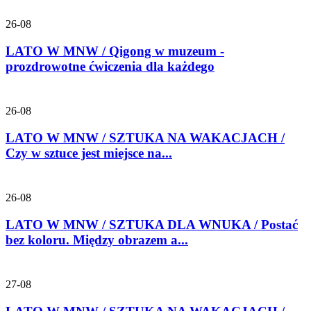
26-08
LATO W MNW / Qigong w muzeum -
prozdrowotne ćwiczenia dla każdego
26-08
LATO W MNW / SZTUKA NA WAKACJACH /
Czy w sztuce jest miejsce na...
26-08
LATO W MNW / SZTUKA DLA WNUKA / Postać
bez koloru. Między obrazem a...
27-08