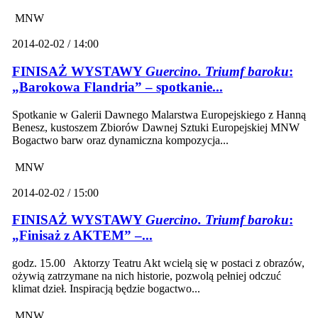
MNW
2014-02-02 / 14:00
FINISAŻ WYSTAWY
Guercino. Triumf baroku
:
„Barokowa Flandria” – spotkanie...
Spotkanie w Galerii Dawnego Malarstwa Europejskiego z Hanną
Benesz, kustoszem Zbiorów Dawnej Sztuki Europejskiej MNW
Bogactwo barw oraz dynamiczna kompozycja...
MNW
2014-02-02 / 15:00
FINISAŻ WYSTAWY
Guercino. Triumf baroku
:
„Finisaż z AKTEM” –...
godz. 15.00 Aktorzy Teatru Akt wcielą się w postaci z obrazów,
ożywią zatrzymane na nich historie, pozwolą pełniej odczuć
klimat dzieł. Inspiracją będzie bogactwo...
MNW