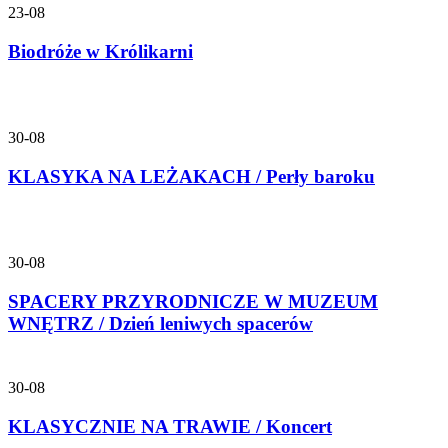
23-08
Biodróże w Królikarni
30-08
KLASYKA NA LEŻAKACH / Perły baroku
30-08
SPACERY PRZYRODNICZE W MUZEUM
WNĘTRZ / Dzień leniwych spacerów
30-08
KLASYCZNIE NA TRAWIE / Koncert