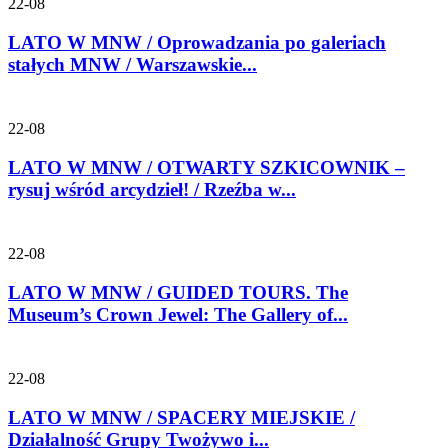
22-08
LATO W MNW / Oprowadzania po galeriach
stałych MNW / Warszawskie...
22-08
LATO W MNW / OTWARTY SZKICOWNIK –
rysuj wśród arcydzieł! / Rzeźba w...
22-08
LATO W MNW / GUIDED TOURS. The
Museum’s Crown Jewel: The Gallery of...
22-08
LATO W MNW / SPACERY MIEJSKIE /
Działalność Grupy Twożywo i...