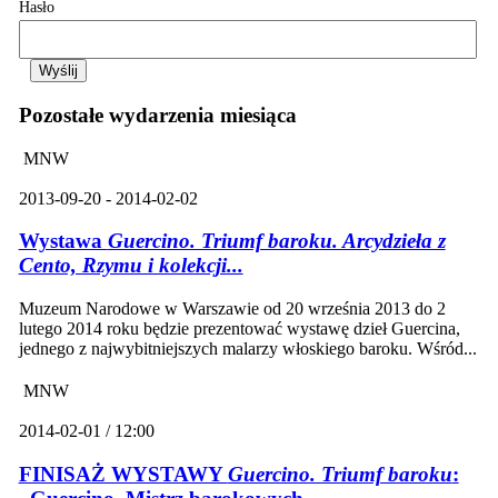
Hasło
Pozostałe wydarzenia miesiąca
MNW
2013-09-20 - 2014-02-02
Wystawa
Guercino. Triumf baroku. Arcydzieła z
Cento, Rzymu i kolekcji...
Muzeum Narodowe w Warszawie od 20 września 2013 do 2
lutego 2014 roku będzie prezentować wystawę dzieł Guercina,
jednego z najwybitniejszych malarzy włoskiego baroku. Wśród...
MNW
2014-02-01 / 12:00
FINISAŻ WYSTAWY
Guercino. Triumf baroku
: