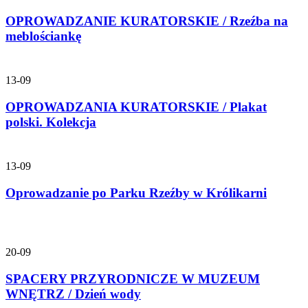
OPROWADZANIE KURATORSKIE / Rzeźba na
meblościankę
13-09
OPROWADZANIA KURATORSKIE / Plakat
polski. Kolekcja
13-09
Oprowadzanie po Parku Rzeźby w Królikarni
20-09
SPACERY PRZYRODNICZE W MUZEUM
WNĘTRZ / Dzień wody