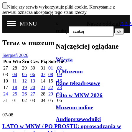
Niniejszy serwis wykorzystuje pliki cookie. Korzystanie z
serwisu oznacza akceptację tego stanu rzeczy.
Nasze oddziały
MENU
x
A
A
A
szukaj
Teraz w muzeum
Najczęściej oglądane
Sierpień 2026
Wizyta
Pon
Wto
Śro
Czw
Pią
Sob
Nie
27
28
29
30
31
01
02
O Muzeum
03
04
05
06
07
08
09
10
11
12
13
14
15
16
Dane teleadresowe
17
18
19
20
21
22
23
24
25
26
27
28
29
30
Lato w MNW 2026
31
01
02
03
04
05
06
Muzeum online
07-08
Audioprzewodniki
LATO w MNW / PO PROSTU: oprowadzania w