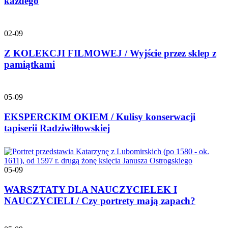
każdego
02-09
Z KOLEKCJI FILMOWEJ / Wyjście przez sklep z
pamiątkami
05-09
EKSPERCKIM OKIEM / Kulisy konserwacji
tapiserii Radziwiłłowskiej
05-09
WARSZTATY DLA NAUCZYCIELEK I
NAUCZYCIELI / Czy portrety mają zapach?