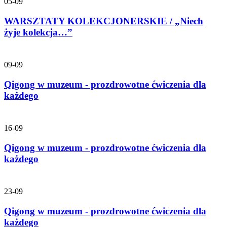
05-09
WARSZTATY KOLEKCJONERSKIE / „Niech
żyje kolekcja…”
09-09
Qigong w muzeum - prozdrowotne ćwiczenia dla
każdego
16-09
Qigong w muzeum - prozdrowotne ćwiczenia dla
każdego
23-09
Qigong w muzeum - prozdrowotne ćwiczenia dla
każdego