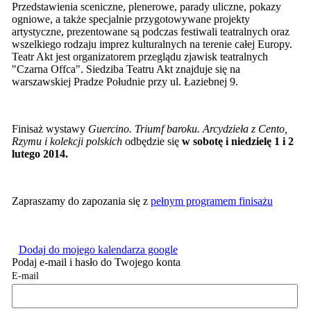
Przedstawienia sceniczne, plenerowe, parady uliczne, pokazy
ogniowe, a także specjalnie przygotowywane projekty
artystyczne, prezentowane są podczas festiwali teatralnych oraz
wszelkiego rodzaju imprez kulturalnych na terenie całej Europy.
Teatr Akt jest organizatorem przeglądu zjawisk teatralnych
"Czarna Offca". Siedziba Teatru Akt znajduje się na
warszawskiej Pradze Południe przy ul. Łaziebnej 9.
Finisaż wystawy
Guercino. Triumf baroku. Arcydzieła z Cento,
Rzymu i kolekcji polskich
odbędzie się
w sobotę i niedzielę 1 i 2
lutego 2014.
Zapraszamy do zapozania się z
pełnym programem finisażu
Dodaj do mojego kalendarza google
Podaj e-mail i hasło do Twojego konta
E-mail