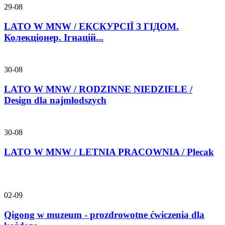
29-08
LATO W MNW / ЕКСКУРСІЇ З ГІДОМ.
Колекціонер. Ігнацій...
30-08
LATO W MNW / RODZINNE NIEDZIELE /
Design dla najmłodszych
30-08
LATO W MNW / LETNIA PRACOWNIA / Plecak
02-09
Qigong w muzeum - prozdrowotne ćwiczenia dla