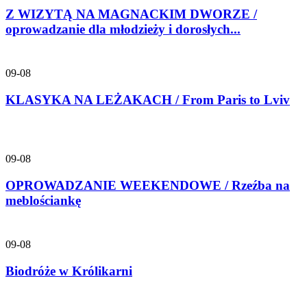
Z WIZYTĄ NA MAGNACKIM DWORZE /
oprowadzanie dla młodzieży i dorosłych...
09-08
KLASYKA NA LEŻAKACH / From Paris to Lviv
09-08
OPROWADZANIE WEEKENDOWE / Rzeźba na
meblościankę
09-08
Biodróże w Królikarni