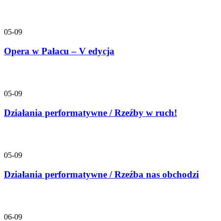
05-09
Opera w Pałacu – V edycja
05-09
Działania performatywne / Rzeźby w ruch!
05-09
Działania performatywne / Rzeźba nas obchodzi
06-09