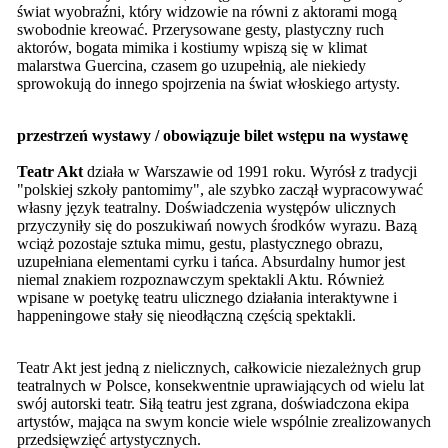
świat wyobraźni, który widzowie na równi z aktorami mogą
swobodnie kreować. Przerysowane gesty, plastyczny ruch
aktorów, bogata mimika i kostiumy wpiszą się w klimat
malarstwa Guercina, czasem go uzupełnią, ale niekiedy
sprowokują do innego spojrzenia na świat włoskiego artysty.
przestrzeń wystawy / obowiązuje bilet wstępu na wystawę
Teatr Akt
działa w Warszawie od 1991 roku. Wyrósł z tradycji
"polskiej szkoły pantomimy", ale szybko zaczął wypracowywać
własny język teatralny. Doświadczenia występów ulicznych
przyczyniły się do poszukiwań nowych środków wyrazu. Bazą
wciąż pozostaje sztuka mimu, gestu, plastycznego obrazu,
uzupełniana elementami cyrku i tańca. Absurdalny humor jest
niemal znakiem rozpoznawczym spektakli Aktu. Również
wpisane w poetykę teatru ulicznego działania interaktywne i
happeningowe stały się nieodłączną częścią spektakli.
Teatr Akt jest jedną z nielicznych, całkowicie niezależnych grup
teatralnych w Polsce, konsekwentnie uprawiających od wielu lat
swój autorski teatr. Siłą teatru jest zgrana, doświadczona ekipa
artystów, mająca na swym koncie wiele wspólnie zrealizowanych
przedsięwzięć artystycznych.