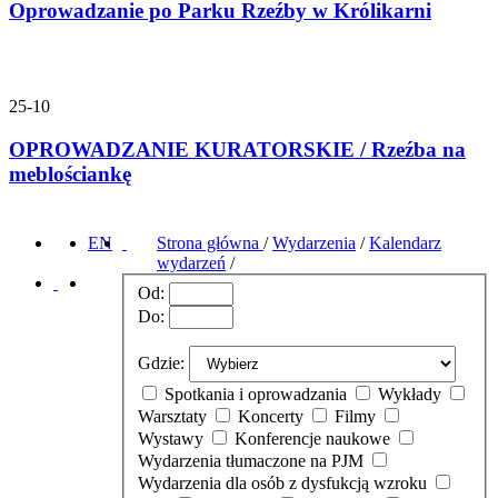
Oprowadzanie po Parku Rzeźby w Królikarni
25-10
OPROWADZANIE KURATORSKIE / Rzeźba na
meblościankę
EN
Strona główna
/
Wydarzenia
/
Kalendarz
wydarzeń
/
Od:
Do:
Gdzie:
Spotkania i oprowadzania
Wykłady
Warsztaty
Koncerty
Filmy
Wystawy
Konferencje naukowe
Wydarzenia tłumaczone na PJM
Wydarzenia dla osób z dysfukcją wzroku