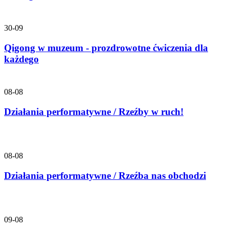
30-09
Qigong w muzeum - prozdrowotne ćwiczenia dla
każdego
08-08
Działania performatywne / Rzeźby w ruch!
08-08
Działania performatywne / Rzeźba nas obchodzi
09-08