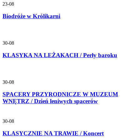
23-08
Biodróże w Królikarni
30-08
KLASYKA NA LEŻAKACH / Perły baroku
30-08
SPACERY PRZYRODNICZE W MUZEUM
WNĘTRZ / Dzień leniwych spacerów
30-08
KLASYCZNIE NA TRAWIE / Koncert