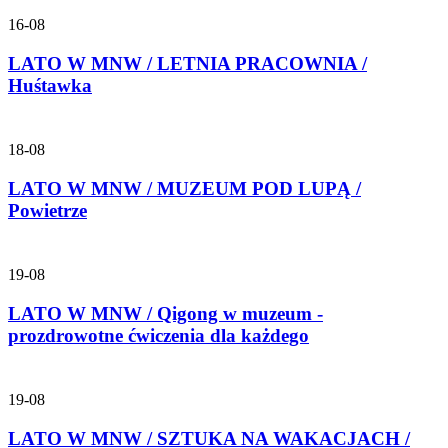
16-08
LATO W MNW / LETNIA PRACOWNIA /
Huśtawka
18-08
LATO W MNW / MUZEUM POD LUPĄ /
Powietrze
19-08
LATO W MNW / Qigong w muzeum -
prozdrowotne ćwiczenia dla każdego
19-08
LATO W MNW / SZTUKA NA WAKACJACH /