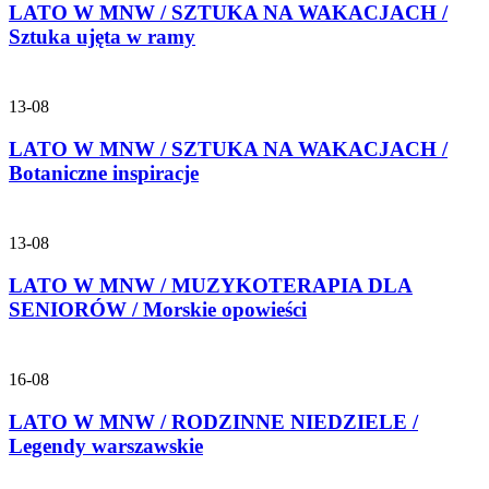
LATO W MNW / SZTUKA NA WAKACJACH /
Sztuka ujęta w ramy
13-08
LATO W MNW / SZTUKA NA WAKACJACH /
Botaniczne inspiracje
13-08
LATO W MNW / MUZYKOTERAPIA DLA
SENIORÓW / Morskie opowieści
16-08
LATO W MNW / RODZINNE NIEDZIELE /
Legendy warszawskie