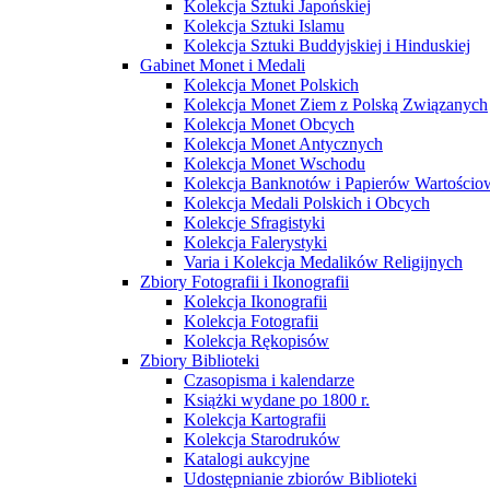
Kolekcja Sztuki Japońskiej
Kolekcja Sztuki Islamu
Kolekcja Sztuki Buddyjskiej i Hinduskiej
Gabinet Monet i Medali
Kolekcja Monet Polskich
Kolekcja Monet Ziem z Polską Związanych
Kolekcja Monet Obcych
Kolekcja Monet Antycznych
Kolekcja Monet Wschodu
Kolekcja Banknotów i Papierów Wartości
Kolekcja Medali Polskich i Obcych
Kolekcje Sfragistyki
Kolekcja Falerystyki
Varia i Kolekcja Medalików Religijnych
Zbiory Fotografii i Ikonografii
Kolekcja Ikonografii
Kolekcja Fotografii
Kolekcja Rękopisów
Zbiory Biblioteki
Czasopisma i kalendarze
Książki wydane po 1800 r.
Kolekcja Kartografii
Kolekcja Starodruków
Katalogi aukcyjne
Udostępnianie zbiorów Biblioteki