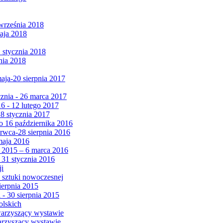
września 2018
maja 2018
1 stycznia 2018
nia 2018
maja-20 sierpnia 2017
cznia - 26 marca 2017
6 - 12 lutego 2017
 8 stycznia 2017
 16 października 2016
erwca-28 sierpnia 2016
maja 2016
da 2015 – 6 marca 2016
 31 stycznia 2016
ji
 sztuki nowoczesnej
ierpnia 2015
 - 30 sierpnia 2015
olskich
warzyszący wystawie
arzyszący wystawie