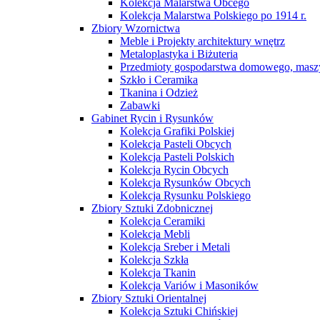
Kolekcja Malarstwa Obcego
Kolekcja Malarstwa Polskiego po 1914 r.
Zbiory Wzornictwa
Meble i Projekty architektury wnętrz
Metaloplastyka i Biżuteria
Przedmioty gospodarstwa domowego, maszy
Szkło i Ceramika
Tkanina i Odzież
Zabawki
Gabinet Rycin i Rysunków
Kolekcja Grafiki Polskiej
Kolekcja Pasteli Obcych
Kolekcja Pasteli Polskich
Kolekcja Rycin Obcych
Kolekcja Rysunków Obcych
Kolekcja Rysunku Polskiego
Zbiory Sztuki Zdobnicznej
Kolekcja Ceramiki
Kolekcja Mebli
Kolekcja Sreber i Metali
Kolekcja Szkła
Kolekcja Tkanin
Kolekcja Variów i Masoników
Zbiory Sztuki Orientalnej
Kolekcja Sztuki Chińskiej