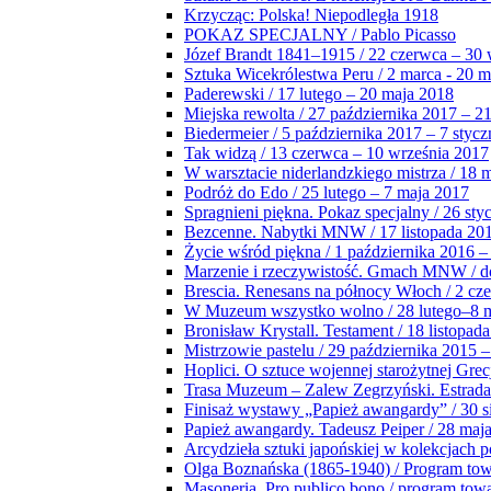
Krzycząc: Polska! Niepodległa 1918
POKAZ SPECJALNY / Pablo Picasso
Józef Brandt 1841–1915 / 22 czerwca – 30 
Sztuka Wicekrólestwa Peru / 2 marca - 20 
Paderewski / 17 lutego – 20 maja 2018
Miejska rewolta / 27 października 2017 – 2
Biedermeier / 5 października 2017 – 7 stycz
Tak widzą / 13 czerwca – 10 września 2017
W warsztacie niderlandzkiego mistrza / 18 
Podróż do Edo / 25 lutego – 7 maja 2017
Spragnieni piękna. Pokaz specjalny / 26 sty
Bezcenne. Nabytki MNW / 17 listopada 201
Życie wśród piękna / 1 października 2016 –
Marzenie i rzeczywistość. Gmach MNW / do
Brescia. Renesans na północy Włoch / 2 cz
W Muzeum wszystko wolno / 28 lutego–8 
Bronisław Krystall. Testament / 18 listopa
Mistrzowie pastelu / 29 października 2015 –
Hoplici. O sztuce wojennej starożytnej Grec
Trasa Muzeum – Zalew Zegrzyński. Estrada
Finisaż wystawy „Papież awangardy” / 30 s
Papież awangardy. Tadeusz Peiper / 28 maja
Arcydzieła sztuki japońskiej w kolekcjach p
Olga Boznańska (1865-1940) / Program to
Masoneria. Pro publico bono / program tow