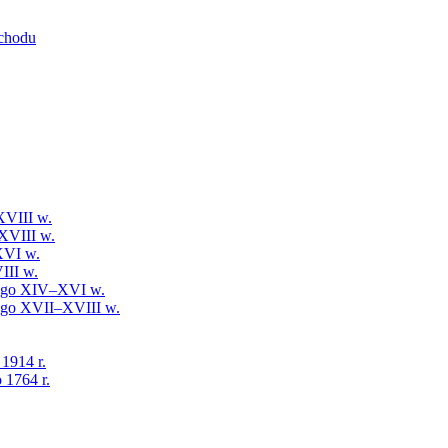
schodu
XVIII w.
XVIII w.
XVI w.
III w.
iego XIV–XVI w.
iego XVII–XVIII w.
 1914 r.
 1764 r.