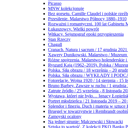
Picasso
MNW kolekcjonuje
Bez gorsetu. Camille Claudel i polskie rzeź
Przesilenie. Malarstwo Północy 1880–1910
Rozważni i romantyczni. 100 lat Gabinetu
Łukaszowcy. Wielki powrót
Witkacy. Sejsmograf epoki przyspieszenia
Stan Rzeczy
Chagall
Cranach. Natura i sacrum / 17 grudnia 2021
Xawery Dunikowski. Malarstwo / Muzeum 
Różne spojrzenia. Malarstwo holenderskie i
Ryszard Kaja (1962–2019). Polska / Muze
Polska. Siła obrazu / 18 września – 20 grud
Polska. Siła obrazu / WYKŁADY I POD
Fotorelacje. Wojna 1920 / 14 sierpnia - 15 l
Bruno Barbey. Zawsze w ruchu / 1 grudnia
Zatrute źródło / 25 września - 8 listopada 2
Wystawa, której nie było… Ignacy Łopieńs
Portret młodzieńca / 21 listopada 2019 – 20
Splendor i finezja. Duch i materia w sztuce 
Bruegel w towarzystwie i Rembrandt osobiś
Zamoyski ocalony
Na jednej strunie: Malczewski i Słowacki
Sztuka to wartość. Z kolekcji PKO Banku P