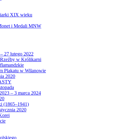
biarki XIX wieku
 Monet i Medali MNW
 – 27 lutego 2022
Rzeźby w Królikarni
 flamandzkie
um Plakatu w Wilanowie
nia 2020
CASTY
istopada
 2023 – 3 marca 2024
020
ki (1865–1941)
 stycznia 2020
Korei
cie
olskiego