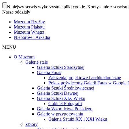
Niniejszy serwis wykorzystuje pliki cookie. Korzystanie z serwisu 
Nasze oddziały
Muzeum Rzeźby
Muzeum Plakatu
Muzeum Wnętrz
Nieborów i Arkadia
MENU
O Muzeum
Galerie stałe
Galeria Sztuki Starożytnej
Galeria Faras
Założenia projektowe i architektoniczne
Pokaz poświęcony Galerii Faras w Google Cu
Galeria Sztuki Średniowiecznej
Galeria Sztuki Dawnej
Galeria Sztuki XIX Wieku
Gabinet Fotografii
Galeria Wzornictwa Polskiego
Galerie w przygotowaniu
Galeria Sztuki XX i XXI Wieku
Zbiory