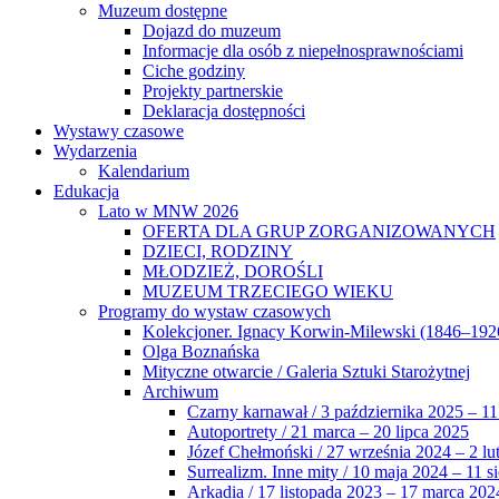
Muzeum dostępne
Dojazd do muzeum
Informacje dla osób z niepełnosprawnościami
Ciche godziny
Projekty partnerskie
Deklaracja dostępności
Wystawy czasowe
Wydarzenia
Kalendarium
Edukacja
Lato w MNW 2026
OFERTA DLA GRUP ZORGANIZOWANYCH
DZIECI, RODZINY
MŁODZIEŻ, DOROŚLI
MUZEUM TRZECIEGO WIEKU
Programy do wystaw czasowych
Kolekcjoner. Ignacy Korwin-Milewski (1846–192
Olga Boznańska
Mityczne otwarcie / Galeria Sztuki Starożytnej
Archiwum
Czarny karnawał / 3 października 2025 – 11
Autoportrety / 21 marca – 20 lipca 2025
Józef Chełmoński / 27 września 2024 – 2 lu
Surrealizm. Inne mity / 10 maja 2024 – 11 s
Arkadia / 17 listopada 2023 – 17 marca 202