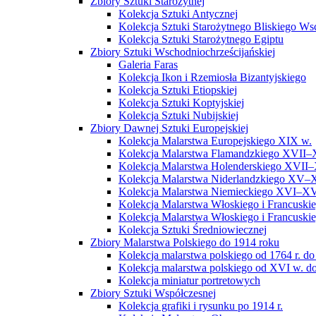
Zbiory Sztuki Starożytnej
Kolekcja Sztuki Antycznej
Kolekcja Sztuki Starożytnego Bliskiego W
Kolekcja Sztuki Starożytnego Egiptu
Zbiory Sztuki Wschodniochrześcijańskiej
Galeria Faras
Kolekcja Ikon i Rzemiosła Bizantyjskiego
Kolekcja Sztuki Etiopskiej
Kolekcja Sztuki Koptyjskiej
Kolekcja Sztuki Nubijskiej
Zbiory Dawnej Sztuki Europejskiej
Kolekcja Malarstwa Europejskiego XIX w.
Kolekcja Malarstwa Flamandzkiego XVII–
Kolekcja Malarstwa Holenderskiego XVII–
Kolekcja Malarstwa Niderlandzkiego XV–
Kolekcja Malarstwa Niemieckiego XVI–XV
Kolekcja Malarstwa Włoskiego i Francusk
Kolekcja Malarstwa Włoskiego i Francusk
Kolekcja Sztuki Średniowiecznej
Zbiory Malarstwa Polskiego do 1914 roku
Kolekcja malarstwa polskiego od 1764 r. do
Kolekcja malarstwa polskiego od XVI w. do
Kolekcja miniatur portretowych
Zbiory Sztuki Współczesnej
Kolekcja grafiki i rysunku po 1914 r.