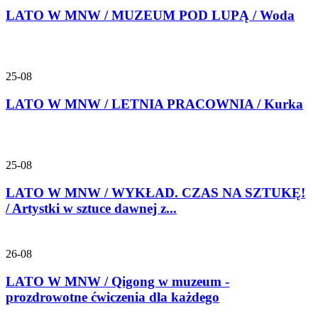
LATO W MNW / MUZEUM POD LUPĄ / Woda
25-08
LATO W MNW / LETNIA PRACOWNIA / Kurka
25-08
LATO W MNW / WYKŁAD. CZAS NA SZTUKĘ!
/ Artystki w sztuce dawnej z...
26-08
LATO W MNW / Qigong w muzeum -
prozdrowotne ćwiczenia dla każdego