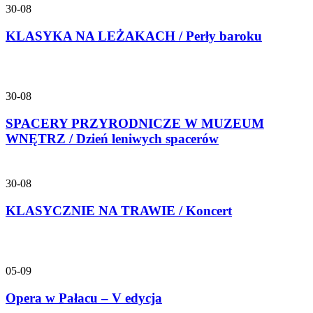
30-08
KLASYKA NA LEŻAKACH / Perły baroku
30-08
SPACERY PRZYRODNICZE W MUZEUM
WNĘTRZ / Dzień leniwych spacerów
30-08
KLASYCZNIE NA TRAWIE / Koncert
05-09
Opera w Pałacu – V edycja