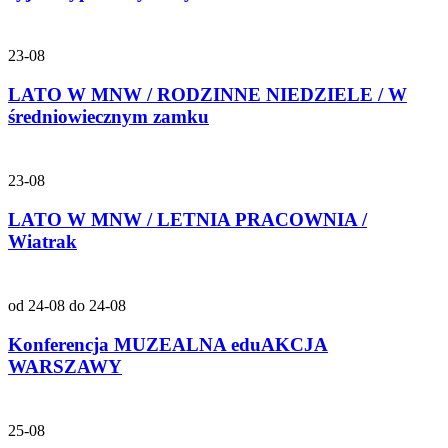
23-08
LATO W MNW / RODZINNE NIEDZIELE / W
średniowiecznym zamku
23-08
LATO W MNW / LETNIA PRACOWNIA /
Wiatrak
od 24-08 do 24-08
Konferencja MUZEALNA eduAKCJA
WARSZAWY
25-08