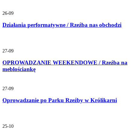
26-09
Działania performatywne / Rzeźba nas obchodzi
27-09
OPROWADZANIE WEEKENDOWE / Rzeźba na
meblościankę
27-09
Oprowadzanie po Parku Rzeźby w Królikarni
25-10