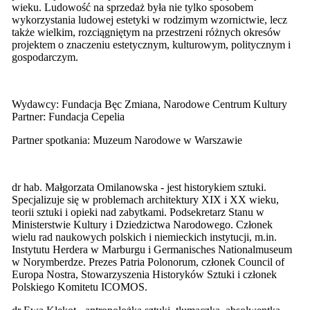
wieku. Ludowość na sprzedaż była nie tylko sposobem
wykorzystania ludowej estetyki w rodzimym wzornictwie, lecz
także wielkim, rozciągniętym na przestrzeni różnych okresów
projektem o znaczeniu estetycznym, kulturowym, politycznym i
gospodarczym.
Wydawcy: Fundacja Bęc Zmiana, Narodowe Centrum Kultury
Partner: Fundacja Cepelia
Partner spotkania: Muzeum Narodowe w Warszawie
dr hab. Małgorzata Omilanowska - jest historykiem sztuki.
Specjalizuje się w problemach architektury XIX i XX wieku,
teorii sztuki i opieki nad zabytkami. Podsekretarz Stanu w
Ministerstwie Kultury i Dziedzictwa Narodowego. Członek
wielu rad naukowych polskich i niemieckich instytucji, m.in.
Instytutu Herdera w Marburgu i Germanisches Nationalmuseum
w Norymberdze. Prezes Patria Polonorum, członek Council of
Europa Nostra, Stowarzyszenia Historyków Sztuki i członek
Polskiego Komitetu ICOMOS.