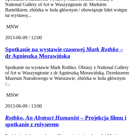
National Gallery of Art w Waszyngtonie dr. Markiem
Bartelikiem. zbiórka w holu głównym / obowiązuje bilet wstępu
na wystawę...
MNW
2013-06-09 / 12:00
Spotkanie na wystawie czasowej
Mark Rothko
–
dr Agnieszka Morawińska
Spotkanie na wystawie Mark Rothko. Obrazy z National Gallery
of Art w Waszyngtonie z dr Agnieszką Morawińską, Dyrektorem
Muzeum Narodowego w Warszawie. zbiórka w holu głównym
/...
MNW
2013-06-09 / 13:00
Rothko. An Abstract Humanist
– Projekcja filmu i
spotkanie z reżyserem