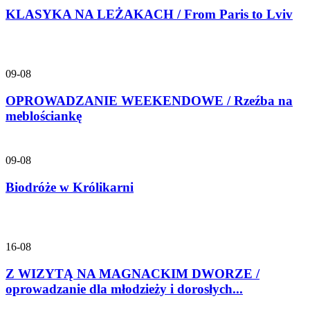
KLASYKA NA LEŻAKACH / From Paris to Lviv
09-08
OPROWADZANIE WEEKENDOWE / Rzeźba na
meblościankę
09-08
Biodróże w Królikarni
16-08
Z WIZYTĄ NA MAGNACKIM DWORZE /
oprowadzanie dla młodzieży i dorosłych...