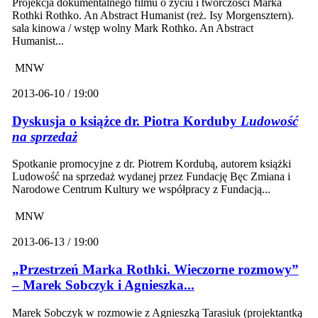
Projekcja dokumentalnego filmu o życiu i twórczości Marka
Rothki Rothko. An Abstract Humanist (reż. Isy Morgensztern).
sala kinowa / wstęp wolny Mark Rothko. An Abstract
Humanist...
MNW
2013-06-10 / 19:00
Dyskusja o książce dr. Piotra Korduby
Ludowość
na sprzedaż
Spotkanie promocyjne z dr. Piotrem Kordubą, autorem książki
Ludowość na sprzedaż wydanej przez Fundację Bęc Zmiana i
Narodowe Centrum Kultury we współpracy z Fundacją...
MNW
2013-06-13 / 19:00
„Przestrzeń Marka Rothki. Wieczorne rozmowy”
– Marek Sobczyk i Agnieszka...
Marek Sobczyk w rozmowie z Agnieszką Tarasiuk (projektantką