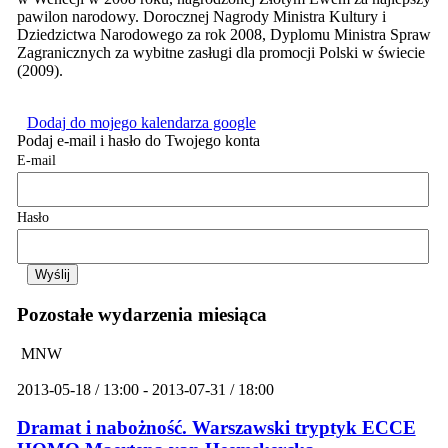
pawilon narodowy. Dorocznej Nagrody Ministra Kultury i
Dziedzictwa Narodowego za rok 2008, Dyplomu Ministra Spraw
Zagranicznych za wybitne zasługi dla promocji Polski w świecie
(2009).
Dodaj do mojego kalendarza google
Podaj e-mail i hasło do Twojego konta
E-mail
Hasło
Pozostałe wydarzenia miesiąca
MNW
2013-05-18 / 13:00 - 2013-07-31 / 18:00
Dramat i nabożność. Warszawski tryptyk ECCE