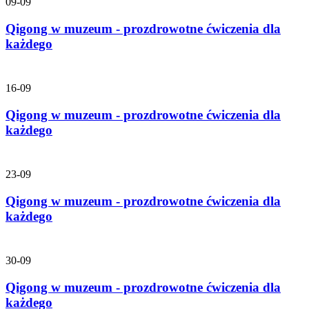
09-09
Qigong w muzeum - prozdrowotne ćwiczenia dla
każdego
16-09
Qigong w muzeum - prozdrowotne ćwiczenia dla
każdego
23-09
Qigong w muzeum - prozdrowotne ćwiczenia dla
każdego
30-09
Qigong w muzeum - prozdrowotne ćwiczenia dla
każdego