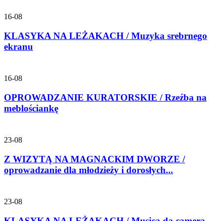
16-08
KLASYKA NA LEŻAKACH / Muzyka srebrnego
ekranu
16-08
OPROWADZANIE KURATORSKIE / Rzeźba na
meblościankę
23-08
Z WIZYTĄ NA MAGNACKIM DWORZE /
oprowadzanie dla młodzieży i dorosłych...
23-08
KLASYKA NA LEŻAKACH / Musica da camera