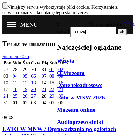
Niniejszy serwis wykorzystuje pliki cookie. Korzystanie z
serwisu oznacza akceptację tego stanu rzeczy.
Nasze oddziały
MENU
x
A
A
A
szukaj
Teraz w muzeum
Najczęściej oglądane
Sierpień 2026
Wizyta
Pon
Wto
Śro
Czw
Pią
Sob
Nie
27
28
29
30
31
01
02
O Muzeum
03
04
05
06
07
08
09
10
11
12
13
14
15
16
Dane teleadresowe
17
18
19
20
21
22
23
24
25
26
27
28
29
30
Lato w MNW 2026
31
01
02
03
04
05
06
Muzeum online
08-08
Audioprzewodniki
LATO W MNW / Oprowadzania po galeriach