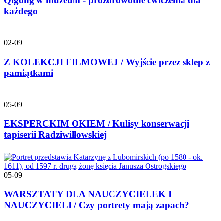
Qigong w muzeum - prozdrowotne ćwiczenia dla
każdego
02-09
Z KOLEKCJI FILMOWEJ / Wyjście przez sklep z
pamiątkami
05-09
EKSPERCKIM OKIEM / Kulisy konserwacji
tapiserii Radziwiłłowskiej
05-09
WARSZTATY DLA NAUCZYCIELEK I
NAUCZYCIELI / Czy portrety mają zapach?