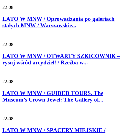
22-08
LATO W MNW / Oprowadzania po galeriach
stałych MNW / Warszawskie...
22-08
LATO W MNW / OTWARTY SZKICOWNIK –
rysuj wśród arcydzieł! / Rzeźba w...
22-08
LATO W MNW / GUIDED TOURS. The
Museum’s Crown Jewel: The Gallery of...
22-08
LATO W MNW / SPACERY MIEJSKIE /