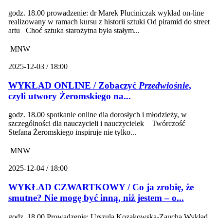
godz. 18.00 prowadzenie: dr Marek Płuciniczak wykład on-line
realizowany w ramach kursu z historii sztuki Od piramid do street
artu Choć sztuka starożytna była stałym...
MNW
2025-12-03 / 18:00
WYKŁAD ONLINE / Zobaczyć
Przedwiośnie
,
czyli utwory Żeromskiego na...
godz. 18.00 spotkanie online dla dorosłych i młodzieży, w
szczególności dla nauczycieli i nauczycielek Twórczość
Stefana Żeromskiego inspiruje nie tylko...
MNW
2025-12-04 / 18:00
WYKŁAD CZWARTKOWY / Co ja zrobię, że
smutne? Nie mogę być inną, niż jestem – o...
godz. 18.00 Prowadzenie: Urszula Kozakowska-Zaucha Wykład