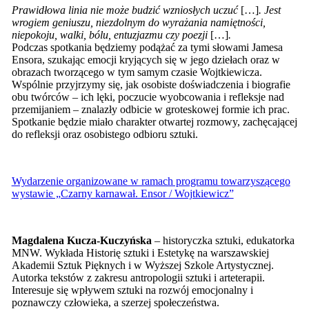
Prawidłowa linia nie może budzić wzniosłych uczuć
[…]
. Jest
wrogiem geniuszu, niezdolnym do wyrażania namiętności,
niepokoju, walki, bólu, entuzjazmu czy poezji
[…]
.
Podczas spotkania będziemy podążać za tymi słowami Jamesa
Ensora, szukając emocji kryjących się w jego dziełach oraz w
obrazach tworzącego w tym samym czasie Wojtkiewicza.
Wspólnie przyjrzymy się, jak osobiste doświadczenia i biografie
obu twórców – ich lęki, poczucie wyobcowania i refleksje nad
przemijaniem – znalazły odbicie w groteskowej formie ich prac.
Spotkanie będzie miało charakter otwartej rozmowy, zachęcającej
do refleksji oraz osobistego odbioru sztuki.
Wydarzenie organizowane w ramach programu towarzyszącego
wystawie „Czarny karnawał. Ensor / Wojtkiewicz”
Magdalena Kucza-Kuczyńska
– historyczka sztuki, edukatorka
MNW. Wykłada Historię sztuki i Estetykę na warszawskiej
Akademii Sztuk Pięknych i w Wyższej Szkole Artystycznej.
Autorka tekstów z zakresu antropologii sztuki i arteterapii.
Interesuje się wpływem sztuki na rozwój emocjonalny i
poznawczy człowieka, a szerzej społeczeństwa.