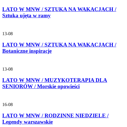
LATO W MNW / SZTUKA NA WAKACJACH /
Sztuka ujęta w ramy
13-08
LATO W MNW / SZTUKA NA WAKACJACH /
Botaniczne inspiracje
13-08
LATO W MNW / MUZYKOTERAPIA DLA
SENIORÓW / Morskie opowieści
16-08
LATO W MNW / RODZINNE NIEDZIELE /
Legendy warszawskie