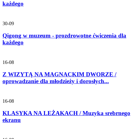
każdego
30-09
Qigong w muzeum - prozdrowotne ćwiczenia dla
każdego
16-08
Z WIZYTĄ NA MAGNACKIM DWORZE /
oprowadzanie dla młodzieży i dorosłych...
16-08
KLASYKA NA LEŻAKACH / Muzyka srebrnego
ekranu