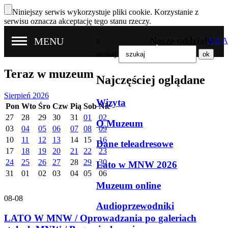
Niniejszy serwis wykorzystuje pliki cookie. Korzystanie z
serwisu oznacza akceptację tego stanu rzeczy.
Nasze oddziały
MENU
x
A
A
A
szukaj
Teraz w muzeum
Najczęściej oglądane
Sierpień 2026
Wizyta
Pon
Wto
Śro
Czw
Pią
Sob
Nie
27
28
29
30
31
01
02
O Muzeum
03
04
05
06
07
08
09
10
11
12
13
14
15
16
Dane teleadresowe
17
18
19
20
21
22
23
24
25
26
27
28
29
30
Lato w MNW 2026
31
01
02
03
04
05
06
Muzeum online
08-08
Audioprzewodniki
LATO W MNW / Oprowadzania po galeriach