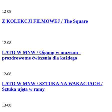
12-08
Z KOLEKCJI FILMOWEJ / The Square
12-08
LATO W MNW / Qigong w muzeum -
prozdrowotne ćwiczenia dla każdego
12-08
LATO W MNW / SZTUKA NA WAKACJACH /
Sztuka ujęta w ramy
13-08