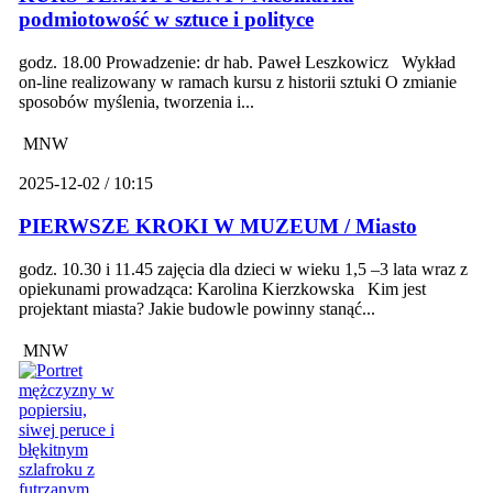
podmiotowość w sztuce i polityce
godz. 18.00 Prowadzenie: dr hab. Paweł Leszkowicz Wykład
on-line realizowany w ramach kursu z historii sztuki O zmianie
sposobów myślenia, tworzenia i...
MNW
2025-12-02 / 10:15
PIERWSZE KROKI W MUZEUM / Miasto
godz. 10.30 i 11.45 zajęcia dla dzieci w wieku 1,5 –3 lata wraz z
opiekunami prowadząca: Karolina Kierzkowska Kim jest
projektant miasta? Jakie budowle powinny stanąć...
MNW