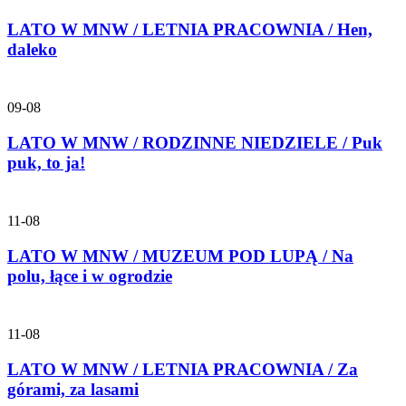
LATO W MNW / LETNIA PRACOWNIA / Hen,
daleko
09-08
LATO W MNW / RODZINNE NIEDZIELE / Puk
puk, to ja!
11-08
LATO W MNW / MUZEUM POD LUPĄ / Na
polu, łące i w ogrodzie
11-08
LATO W MNW / LETNIA PRACOWNIA / Za
górami, za lasami