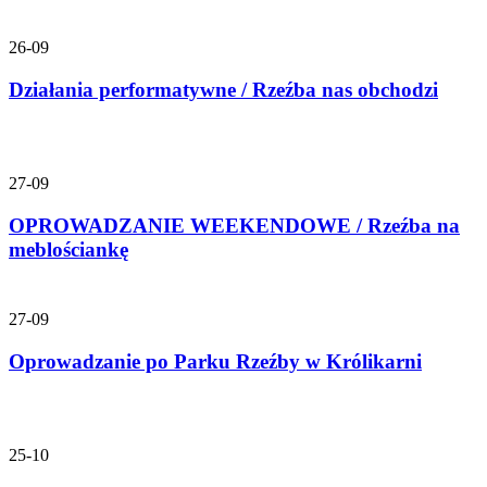
26-09
Działania performatywne / Rzeźba nas obchodzi
27-09
OPROWADZANIE WEEKENDOWE / Rzeźba na
meblościankę
27-09
Oprowadzanie po Parku Rzeźby w Królikarni
25-10