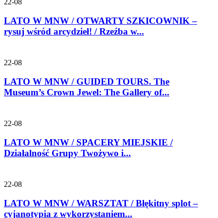
22-08
LATO W MNW / OTWARTY SZKICOWNIK –
rysuj wśród arcydzieł! / Rzeźba w...
22-08
LATO W MNW / GUIDED TOURS. The
Museum’s Crown Jewel: The Gallery of...
22-08
LATO W MNW / SPACERY MIEJSKIE /
Działalność Grupy Twożywo i...
22-08
LATO W MNW / WARSZTAT / Błękitny splot –
cyjanotypia z wykorzystaniem...