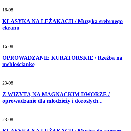
16-08
KLASYKA NA LEŻAKACH / Muzyka srebrnego
ekranu
16-08
OPROWADZANIE KURATORSKIE / Rzeźba na
meblościankę
23-08
Z WIZYTĄ NA MAGNACKIM DWORZE /
oprowadzanie dla młodzieży i dorosłych...
23-08
KLASYKA NA LEŻAKACH / Musica da camera