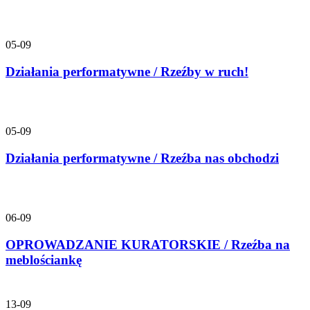
05-09
Działania performatywne / Rzeźby w ruch!
05-09
Działania performatywne / Rzeźba nas obchodzi
06-09
OPROWADZANIE KURATORSKIE / Rzeźba na
meblościankę
13-09