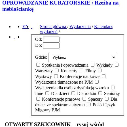
OPROWADZANIE KURATORSKIE / Rzeźba na
meblościankę
EN
Strona główna
/
Wydarzenia
/
Kalendarz
wydarzeń
/
Od:
Do:
Gdzie:
Spotkania i oprowadzania
Wykłady
Warsztaty
Koncerty
Filmy
Wystawy
Konferencje naukowe
Wydarzenia tłumaczone na PJM
Wydarzenia dla osób z dysfukcją wzroku
Inne
Dla dzieci
Dla rodzin
Seniorzy
Konferencje prasowe
Spacery
Dla
dzieci ze spektrum autyzmu
Polski Język
Migowy PJM
OTWARTY SZKICOWNIK – rysuj wśród