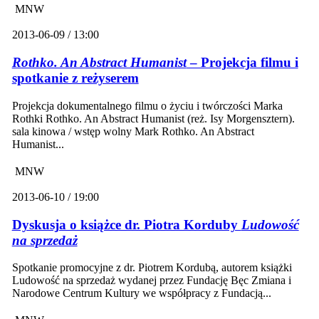
MNW
2013-06-09 / 13:00
Rothko. An Abstract Humanist
– Projekcja filmu i
spotkanie z reżyserem
Projekcja dokumentalnego filmu o życiu i twórczości Marka
Rothki Rothko. An Abstract Humanist (reż. Isy Morgensztern).
sala kinowa / wstęp wolny Mark Rothko. An Abstract
Humanist...
MNW
2013-06-10 / 19:00
Dyskusja o książce dr. Piotra Korduby
Ludowość
na sprzedaż
Spotkanie promocyjne z dr. Piotrem Kordubą, autorem książki
Ludowość na sprzedaż wydanej przez Fundację Bęc Zmiana i
Narodowe Centrum Kultury we współpracy z Fundacją...