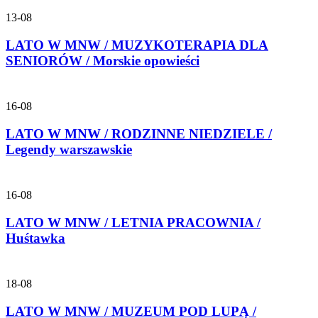
13-08
LATO W MNW / MUZYKOTERAPIA DLA
SENIORÓW / Morskie opowieści
16-08
LATO W MNW / RODZINNE NIEDZIELE /
Legendy warszawskie
16-08
LATO W MNW / LETNIA PRACOWNIA /
Huśtawka
18-08
LATO W MNW / MUZEUM POD LUPĄ /