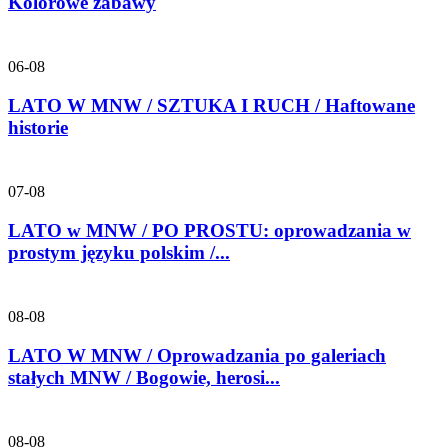
Kolorowe zabawy
06-08
LATO W MNW / SZTUKA I RUCH / Haftowane
historie
07-08
LATO w MNW / PO PROSTU: oprowadzania w
prostym języku polskim /...
08-08
LATO W MNW / Oprowadzania po galeriach
stałych MNW / Bogowie, herosi...
08-08