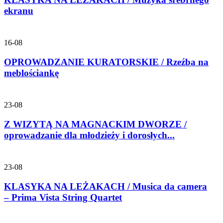
ekranu
16-08
OPROWADZANIE KURATORSKIE / Rzeźba na
meblościankę
23-08
Z WIZYTĄ NA MAGNACKIM DWORZE /
oprowadzanie dla młodzieży i dorosłych...
23-08
KLASYKA NA LEŻAKACH / Musica da camera
– Prima Vista String Quartet