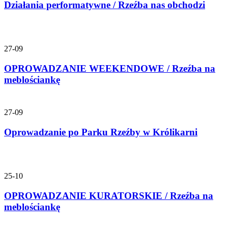
Działania performatywne / Rzeźba nas obchodzi
27-09
OPROWADZANIE WEEKENDOWE / Rzeźba na
meblościankę
27-09
Oprowadzanie po Parku Rzeźby w Królikarni
25-10
OPROWADZANIE KURATORSKIE / Rzeźba na
meblościankę