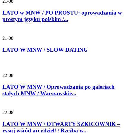
21-08
LATO w MNW / PO PROSTU: oprowadzania w
prostym języku polskim /...
21-08
LATO W MNW / SLOW DATING
22-08
LATO W MNW / Oprowadzania po galeriach
stałych MNW / Warszawskie...
22-08
LATO W MNW / OTWARTY SZKICOWNIK –
rysuj wśród arcydzieł! / Rzeźba w...