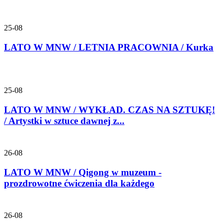
25-08
LATO W MNW / LETNIA PRACOWNIA / Kurka
25-08
LATO W MNW / WYKŁAD. CZAS NA SZTUKĘ!
/ Artystki w sztuce dawnej z...
26-08
LATO W MNW / Qigong w muzeum -
prozdrowotne ćwiczenia dla każdego
26-08