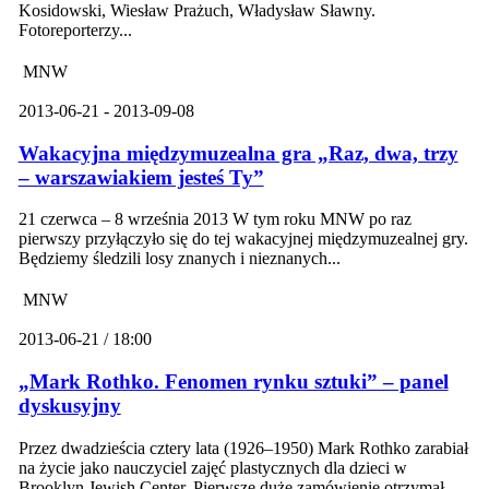
Kosidowski, Wiesław Prażuch, Władysław Sławny.
Fotoreporterzy...
MNW
2013-06-21 - 2013-09-08
Wakacyjna międzymuzealna gra „Raz, dwa, trzy
– warszawiakiem jesteś Ty”
21 czerwca – 8 września 2013 W tym roku MNW po raz
pierwszy przyłączyło się do tej wakacyjnej międzymuzealnej gry.
Będziemy śledzili losy znanych i nieznanych...
MNW
2013-06-21 / 18:00
„Mark Rothko. Fenomen rynku sztuki” – panel
dyskusyjny
Przez dwadzieścia cztery lata (1926–1950) Mark Rothko zarabiał
na życie jako nauczyciel zajęć plastycznych dla dzieci w
Brooklyn Jewish Center. Pierwsze duże zamówienie otrzymał