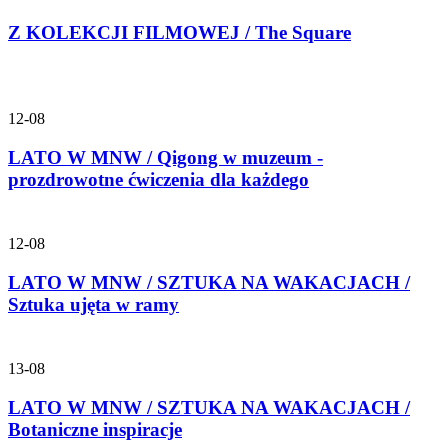
Z KOLEKCJI FILMOWEJ / The Square
12-08
LATO W MNW / Qigong w muzeum -
prozdrowotne ćwiczenia dla każdego
12-08
LATO W MNW / SZTUKA NA WAKACJACH /
Sztuka ujęta w ramy
13-08
LATO W MNW / SZTUKA NA WAKACJACH /
Botaniczne inspiracje