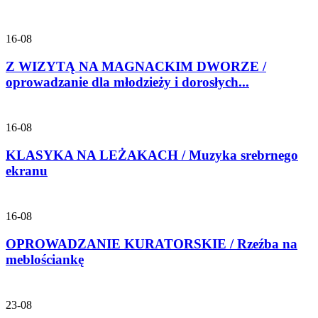
16-08
Z WIZYTĄ NA MAGNACKIM DWORZE /
oprowadzanie dla młodzieży i dorosłych...
16-08
KLASYKA NA LEŻAKACH / Muzyka srebrnego
ekranu
16-08
OPROWADZANIE KURATORSKIE / Rzeźba na
meblościankę
23-08