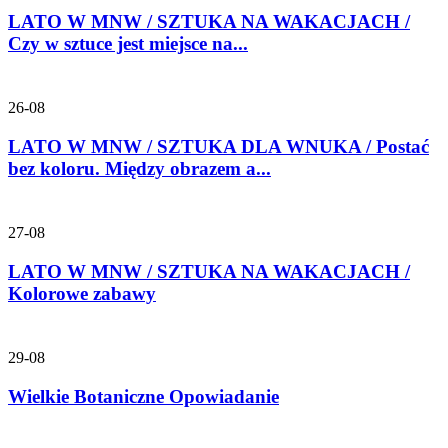
LATO W MNW / SZTUKA NA WAKACJACH /
Czy w sztuce jest miejsce na...
26-08
LATO W MNW / SZTUKA DLA WNUKA / Postać
bez koloru. Między obrazem a...
27-08
LATO W MNW / SZTUKA NA WAKACJACH /
Kolorowe zabawy
29-08
Wielkie Botaniczne Opowiadanie