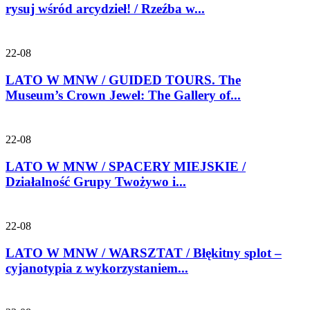
rysuj wśród arcydzieł! / Rzeźba w...
22-08
LATO W MNW / GUIDED TOURS. The
Museum’s Crown Jewel: The Gallery of...
22-08
LATO W MNW / SPACERY MIEJSKIE /
Działalność Grupy Twożywo i...
22-08
LATO W MNW / WARSZTAT / Błękitny splot –
cyjanotypia z wykorzystaniem...