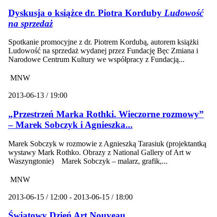
Dyskusja o książce dr. Piotra Korduby
Ludowość
na sprzedaż
Spotkanie promocyjne z dr. Piotrem Kordubą, autorem książki
Ludowość na sprzedaż wydanej przez Fundację Bęc Zmiana i
Narodowe Centrum Kultury we współpracy z Fundacją...
MNW
2013-06-13 / 19:00
„Przestrzeń Marka Rothki. Wieczorne rozmowy”
– Marek Sobczyk i Agnieszka...
Marek Sobczyk w rozmowie z Agnieszką Tarasiuk (projektantką
wystawy Mark Rothko. Obrazy z National Gallery of Art w
Waszyngtonie) Marek Sobczyk – malarz, grafik,...
MNW
2013-06-15 / 12:00 - 2013-06-15 / 18:00
Światowy Dzień Art Nouveau