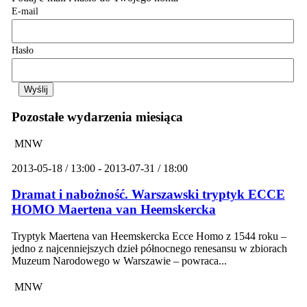
E-mail
Hasło
Pozostałe wydarzenia miesiąca
MNW
2013-05-18 / 13:00 - 2013-07-31 / 18:00
Dramat i nabożność. Warszawski tryptyk ECCE
HOMO Maertena van Heemskercka
Tryptyk Maertena van Heemskercka Ecce Homo z 1544 roku –
jedno z najcenniejszych dzieł północnego renesansu w zbiorach
Muzeum Narodowego w Warszawie – powraca...
MNW