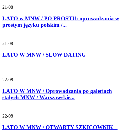
21-08
LATO w MNW / PO PROSTU: oprowadzania w
prostym języku polskim /...
21-08
LATO W MNW / SLOW DATING
22-08
LATO W MNW / Oprowadzania po galeriach
stałych MNW / Warszawskie...
22-08
LATO W MNW / OTWARTY SZKICOWNIK –