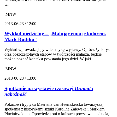
w...
MNW
2013-06-23 / 12:00
Wykład niedzielny – „Malując emocje kolorem.
Mark Rothko”
Wykład wprowadzający w tematykę wystawy. Oprócz życiorysu
oraz poszczególnych etapów w twórczości malarza, będzie
można poznać kontekst powstania jego dzieł. W jaki...
MNW
2013-06-23 / 13:00
Spotkanie na wystawie czasowej
Dramat i
nabożność
Pokazowi tryptyku Maertena van Heemskercka towarzyszą
spotkania z historykami sztuki Karoliną Zalewską i Markiem
Płuciniczakiem. Opowiedzą oni o kulisach powstawania dzieła,