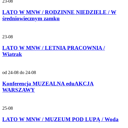
23-08
LATO W MNW / RODZINNE NIEDZIELE / W
średniowiecznym zamku
23-08
LATO W MNW / LETNIA PRACOWNIA /
Wiatrak
od 24-08 do 24-08
Konferencja MUZEALNA eduAKCJA
WARSZAWY
25-08
LATO W MNW / MUZEUM POD LUPĄ / Woda