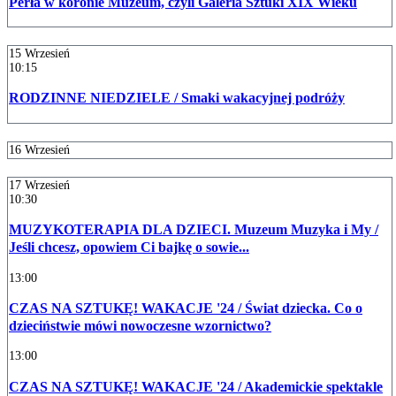
Perła w koronie Muzeum, czyli Galeria Sztuki XIX Wieku
15
Wrzesień
10:15
RODZINNE NIEDZIELE / Smaki wakacyjnej podróży
16
Wrzesień
17
Wrzesień
10:30
MUZYKOTERAPIA DLA DZIECI. Muzeum Muzyka i My /
Jeśli chcesz, opowiem Ci bajkę o sowie...
13:00
CZAS NA SZTUKĘ! WAKACJE '24 / Świat dziecka. Co o
dzieciństwie mówi nowoczesne wzornictwo?
13:00
CZAS NA SZTUKĘ! WAKACJE '24 / Akademickie spektakle