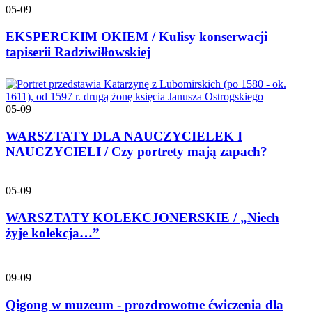
05-09
EKSPERCKIM OKIEM / Kulisy konserwacji
tapiserii Radziwiłłowskiej
05-09
WARSZTATY DLA NAUCZYCIELEK I
NAUCZYCIELI / Czy portrety mają zapach?
05-09
WARSZTATY KOLEKCJONERSKIE / „Niech
żyje kolekcja…”
09-09
Qigong w muzeum - prozdrowotne ćwiczenia dla