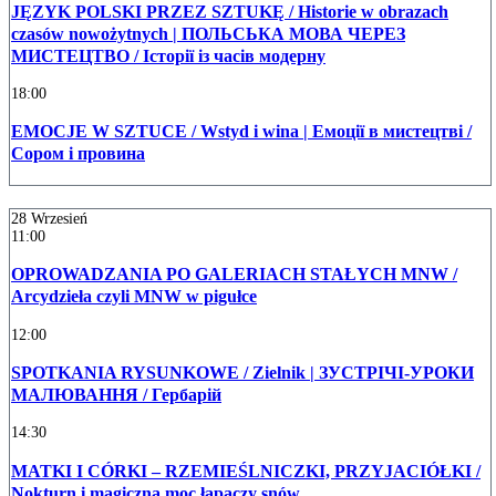
JĘZYK POLSKI PRZEZ SZTUKĘ / Historie w obrazach
czasów nowożytnych | ПОЛЬСЬКА МОВА ЧЕРЕЗ
МИСТЕЦТВО / Історії із часів модерну
18:00
EMOCJE W SZTUCE / Wstyd i wina | Емоції в мистецтві /
Сором і провина
28
Wrzesień
11:00
OPROWADZANIA PO GALERIACH STAŁYCH MNW /
Arcydzieła czyli MNW w pigułce
12:00
SPOTKANIA RYSUNKOWE / Zielnik | ЗУСТРІЧІ-УРОКИ
МАЛЮВАННЯ / Гербарій
14:30
MATKI I CÓRKI – RZEMIEŚLNICZKI, PRZYJACIÓŁKI /
Nokturn i magiczna moc łapaczy snów