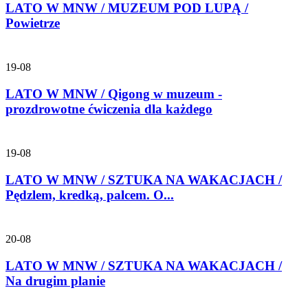
LATO W MNW / MUZEUM POD LUPĄ /
Powietrze
19-08
LATO W MNW / Qigong w muzeum -
prozdrowotne ćwiczenia dla każdego
19-08
LATO W MNW / SZTUKA NA WAKACJACH /
Pędzlem, kredką, palcem. O...
20-08
LATO W MNW / SZTUKA NA WAKACJACH /
Na drugim planie