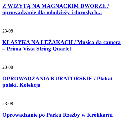
Z WIZYTĄ NA MAGNACKIM DWORZE /
oprowadzanie dla młodzieży i dorosłych...
23-08
KLASYKA NA LEŻAKACH / Musica da camera
– Prima Vista String Quartet
23-08
OPROWADZANIA KURATORSKIE / Plakat
polski. Kolekcja
23-08
Oprowadzanie po Parku Rzeźby w Królikarni