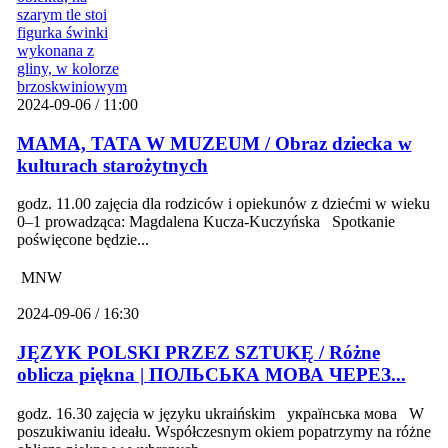
2024-09-06 / 11:00
MAMA, TATA W MUZEUM / Obraz dziecka w
kulturach starożytnych
godz. 11.00 zajęcia dla rodziców i opiekunów z dziećmi w wieku
0–1 prowadząca: Magdalena Kucza-Kuczyńska Spotkanie
poświęcone będzie...
MNW
2024-09-06 / 16:30
JĘZYK POLSKI PRZEZ SZTUKĘ / Różne
oblicza piękna | ПОЛЬСЬКА МОВА ЧЕРЕЗ...
godz. 16.30 zajęcia w języku ukraińskim українська мова W
poszukiwaniu ideału. Współczesnym okiem popatrzymy na różne