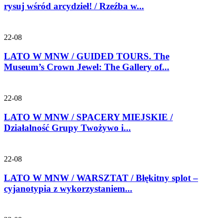
rysuj wśród arcydzieł! / Rzeźba w...
22-08
LATO W MNW / GUIDED TOURS. The
Museum’s Crown Jewel: The Gallery of...
22-08
LATO W MNW / SPACERY MIEJSKIE /
Działalność Grupy Twożywo i...
22-08
LATO W MNW / WARSZTAT / Błękitny splot –
cyjanotypia z wykorzystaniem...