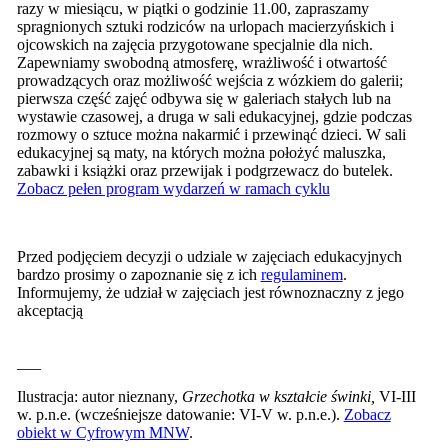
razy w miesiącu, w piątki o godzinie 11.00, zapraszamy
spragnionych sztuki rodziców na urlopach macierzyńskich i
ojcowskich na zajęcia przygotowane specjalnie dla nich.
Zapewniamy swobodną atmosferę, wrażliwość i otwartość
prowadzących oraz możliwość wejścia z wózkiem do galerii;
pierwsza część zajęć odbywa się w galeriach stałych lub na
wystawie czasowej, a druga w sali edukacyjnej, gdzie podczas
rozmowy o sztuce można nakarmić i przewinąć dzieci. W sali
edukacyjnej są maty, na których można położyć maluszka,
zabawki i książki oraz przewijak i podgrzewacz do butelek.
Zobacz pełen program wydarzeń w ramach cyklu
Przed podjęciem decyzji o udziale w zajęciach edukacyjnych
bardzo prosimy o zapoznanie się z ich
regulaminem
.
Informujemy, że udział w zajęciach jest równoznaczny z jego
akceptacją
___
Ilustracja: autor nieznany,
Grzechotka w kształcie świnki,
VI-III
w. p.n.e. (wcześniejsze datowanie: VI-V w. p.n.e.).
Zobacz
obiekt w Cyfrowym MNW
.