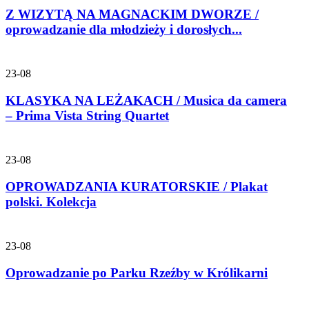
Z WIZYTĄ NA MAGNACKIM DWORZE /
oprowadzanie dla młodzieży i dorosłych...
23-08
KLASYKA NA LEŻAKACH / Musica da camera
– Prima Vista String Quartet
23-08
OPROWADZANIA KURATORSKIE / Plakat
polski. Kolekcja
23-08
Oprowadzanie po Parku Rzeźby w Królikarni