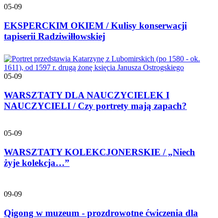
05-09
EKSPERCKIM OKIEM / Kulisy konserwacji
tapiserii Radziwiłłowskiej
05-09
WARSZTATY DLA NAUCZYCIELEK I
NAUCZYCIELI / Czy portrety mają zapach?
05-09
WARSZTATY KOLEKCJONERSKIE / „Niech
żyje kolekcja…”
09-09
Qigong w muzeum - prozdrowotne ćwiczenia dla