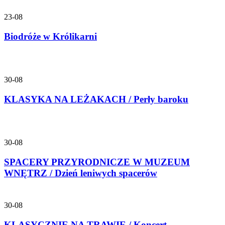
23-08
Biodróże w Królikarni
30-08
KLASYKA NA LEŻAKACH / Perły baroku
30-08
SPACERY PRZYRODNICZE W MUZEUM
WNĘTRZ / Dzień leniwych spacerów
30-08
KLASYCZNIE NA TRAWIE / Koncert