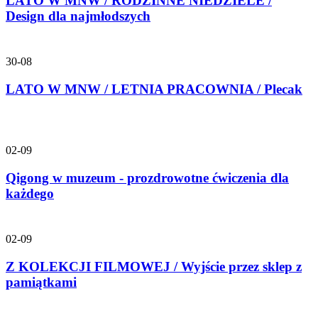
LATO W MNW / RODZINNE NIEDZIELE /
Design dla najmłodszych
30-08
LATO W MNW / LETNIA PRACOWNIA / Plecak
02-09
Qigong w muzeum - prozdrowotne ćwiczenia dla
każdego
02-09
Z KOLEKCJI FILMOWEJ / Wyjście przez sklep z
pamiątkami