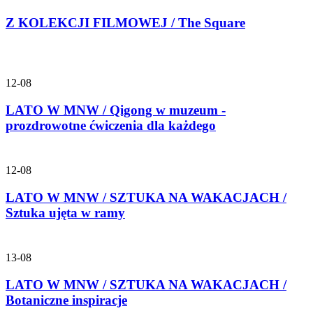
Z KOLEKCJI FILMOWEJ / The Square
12-08
LATO W MNW / Qigong w muzeum -
prozdrowotne ćwiczenia dla każdego
12-08
LATO W MNW / SZTUKA NA WAKACJACH /
Sztuka ujęta w ramy
13-08
LATO W MNW / SZTUKA NA WAKACJACH /
Botaniczne inspiracje