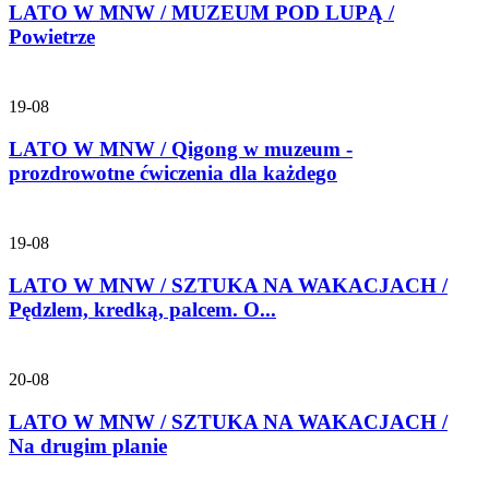
LATO W MNW / MUZEUM POD LUPĄ /
Powietrze
19-08
LATO W MNW / Qigong w muzeum -
prozdrowotne ćwiczenia dla każdego
19-08
LATO W MNW / SZTUKA NA WAKACJACH /
Pędzlem, kredką, palcem. O...
20-08
LATO W MNW / SZTUKA NA WAKACJACH /
Na drugim planie