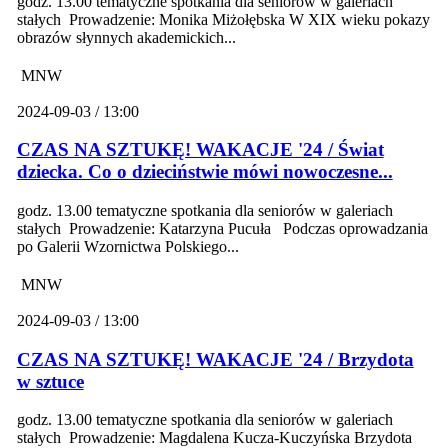
godz. 13.00 tematyczne spotkania dla seniorów w galeriach
stałych Prowadzenie: Monika Miżołębska W XIX wieku pokazy
obrazów słynnych akademickich...
MNW
2024-09-03 / 13:00
CZAS NA SZTUKĘ! WAKACJE '24 / Świat
dziecka. Co o dzieciństwie mówi nowoczesne...
godz. 13.00 tematyczne spotkania dla seniorów w galeriach
stałych Prowadzenie: Katarzyna Pucuła Podczas oprowadzania
po Galerii Wzornictwa Polskiego...
MNW
2024-09-03 / 13:00
CZAS NA SZTUKĘ! WAKACJE '24 / Brzydota
w sztuce
godz. 13.00 tematyczne spotkania dla seniorów w galeriach
stałych Prowadzenie: Magdalena Kucza-Kuczyńska Brzydota