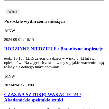
Pozostałe wydarzenia miesiąca
MNW
2024-09-01 / 10:15
RODZINNE NIEDZIELE / Botaniczne inspiracje
godz. 10.15 i 12.15 zajęcia dla dzieci w wieku 5–12 lat i ich
opiekunów Na zajęciach zastanowimy się, jakie znaczenie mają
rośliny dla dobrego funkcjonowania...
MNW
2024-09-03 / 13:00
CZAS NA SZTUKĘ! WAKACJE '24 /
Akademickie spektakle sztuki