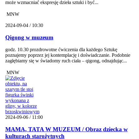
może wzmacniać ekspresję dzieła sztuki i być...
MNW
2024-09-04 / 10:30
Qigong w muzeum
godz. 10.30 prozdrowotne ćwiczenia dla każdego Sztukę
poznajemy poprzez jej kontemplację i doświadczanie. Podobnie
zagłębiamy się w świadomy ruch ciała – qigong, odnajdując...
MNW
2024-09-06 / 11:00
MAMA, TATA W MUZEUM / Obraz dziecka w
kulturach starożytnych