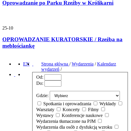
Oprowadzanie po Parku Rzeźby w Królikarni
25-10
OPROWADZANIE KURATORSKIE / Rzeźba na
meblościankę
EN
Strona główna
/
Wydarzenia
/
Kalendarz
wydarzeń
/
Od:
Do:
Gdzie:
Spotkania i oprowadzania
Wykłady
Warsztaty
Koncerty
Filmy
Wystawy
Konferencje naukowe
Wydarzenia tłumaczone na PJM
Wydarzenia dla osób z dysfukcją wzroku