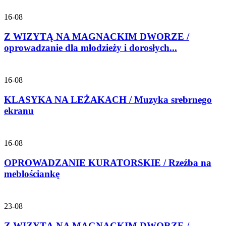
16-08
Z WIZYTĄ NA MAGNACKIM DWORZE /
oprowadzanie dla młodzieży i dorosłych...
16-08
KLASYKA NA LEŻAKACH / Muzyka srebrnego
ekranu
16-08
OPROWADZANIE KURATORSKIE / Rzeźba na
meblościankę
23-08
Z WIZYTĄ NA MAGNACKIM DWORZE /