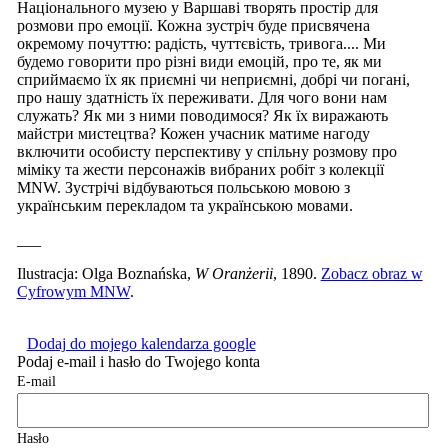
Національного музею у Варшаві творять простір для
розмови про емоції. Кожна зустріч буде присвячена
окремому почуттю: радість, чуттєвість, тривога.... Ми
будемо говорити про різні види емоцій, про те, як ми
сприймаємо їх як приємні чи неприємні, добрі чи погані,
про нашу здатність їх переживати. Для чого вони нам
служать? Як ми з ними поводимося? Як їх виражають
майстри мистецтва? Кожен учасник матиме нагоду
включити особисту перспективу у спільну розмову про
міміку та жести персонажів вибраних робіт з колекції
MNW. Зустрічі відбуваються польською мовою з
українським перекладом та українською мовами.
___
Ilustracja: Olga Boznańska,
W Oranżerii
, 1890.
Zobacz obraz w
Cyfrowym MNW
.
Dodaj do mojego kalendarza google
Podaj e-mail i hasło do Twojego konta
E-mail
Hasło