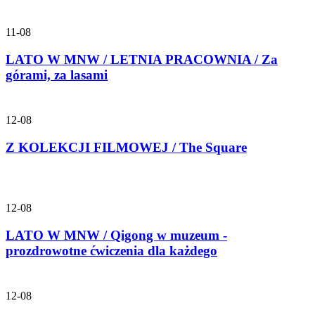
11-08
LATO W MNW / LETNIA PRACOWNIA / Za
górami, za lasami
12-08
Z KOLEKCJI FILMOWEJ / The Square
12-08
LATO W MNW / Qigong w muzeum -
prozdrowotne ćwiczenia dla każdego
12-08