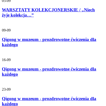
05-09
WARSZTATY KOLEKCJONERSKIE / „Niech
żyje kolekcja…”
09-09
Qigong w muzeum - prozdrowotne ćwiczenia dla
każdego
16-09
Qigong w muzeum - prozdrowotne ćwiczenia dla
każdego
23-09
Qigong w muzeum - prozdrowotne ćwiczenia dla
każdego