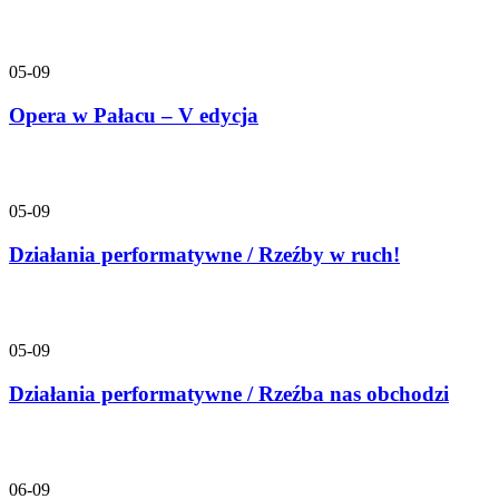
05-09
Opera w Pałacu – V edycja
05-09
Działania performatywne / Rzeźby w ruch!
05-09
Działania performatywne / Rzeźba nas obchodzi
06-09