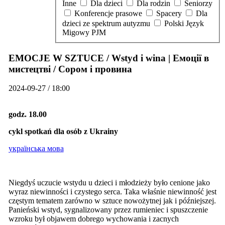
Inne
Dla dzieci
Dla rodzin
Seniorzy
Konferencje prasowe
Spacery
Dla
dzieci ze spektrum autyzmu
Polski Język
Migowy PJM
EMOCJE W SZTUCE / Wstyd i wina | Емоції в
мистецтві / Сором і провина
2024-09-27 / 18:00
godz. 18.00
cykl spotkań dla osób z Ukrainy
українська мова
Niegdyś uczucie wstydu u dzieci i młodzieży było cenione jako
wyraz niewinności i czystego serca. Taka właśnie niewinność jest
częstym tematem zarówno w sztuce nowożytnej jak i późniejszej.
Panieński wstyd, sygnalizowany przez rumieniec i spuszczenie
wzroku był objawem dobrego wychowania i zacnych