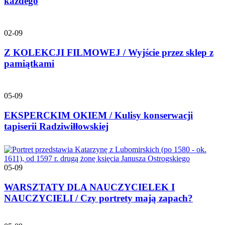
każdego
02-09
Z KOLEKCJI FILMOWEJ / Wyjście przez sklep z
pamiątkami
05-09
EKSPERCKIM OKIEM / Kulisy konserwacji
tapiserii Radziwiłłowskiej
05-09
WARSZTATY DLA NAUCZYCIELEK I
NAUCZYCIELI / Czy portrety mają zapach?