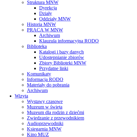
Struktura MNW
Dyrekcja
Działy
Oddziały MNW
Historia MNW
PRACA W MNW
Archiwum
Klauzula informacyjna RODO
Biblioteka
Katalogi i bazy danych
Udostępnianie zbiorów
Zbiory Biblioteki MNW
Przydatne linki
Komunikaty
Informacja RODO
Materiały do pobrania
Archiwum
Wizyta
Wystawy czasowe
Muzeum w święta
Muzeum dla rodzin z dziećmi
Zwiedzanie z przewodnikiem
Audioprzewodniki
Księgarnia MNW
Kino MUZ