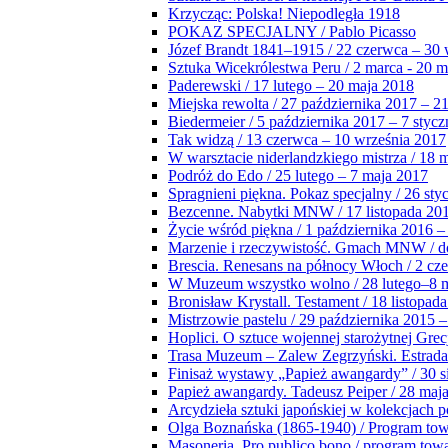
Krzycząc: Polska! Niepodległa 1918
POKAZ SPECJALNY / Pablo Picasso
Józef Brandt 1841–1915 / 22 czerwca – 30 
Sztuka Wicekrólestwa Peru / 2 marca - 20 
Paderewski / 17 lutego – 20 maja 2018
Miejska rewolta / 27 października 2017 – 2
Biedermeier / 5 października 2017 – 7 stycz
Tak widzą / 13 czerwca – 10 września 2017
W warsztacie niderlandzkiego mistrza / 18 
Podróż do Edo / 25 lutego – 7 maja 2017
Spragnieni piękna. Pokaz specjalny / 26 sty
Bezcenne. Nabytki MNW / 17 listopada 201
Życie wśród piękna / 1 października 2016 –
Marzenie i rzeczywistość. Gmach MNW / do
Brescia. Renesans na północy Włoch / 2 cz
W Muzeum wszystko wolno / 28 lutego–8 
Bronisław Krystall. Testament / 18 listopa
Mistrzowie pastelu / 29 października 2015 –
Hoplici. O sztuce wojennej starożytnej Grec
Trasa Muzeum – Zalew Zegrzyński. Estrada
Finisaż wystawy „Papież awangardy” / 30 s
Papież awangardy. Tadeusz Peiper / 28 maja
Arcydzieła sztuki japońskiej w kolekcjach p
Olga Boznańska (1865-1940) / Program to
Masoneria. Pro publico bono / program tow