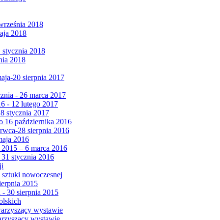
września 2018
maja 2018
1 stycznia 2018
nia 2018
maja-20 sierpnia 2017
cznia - 26 marca 2017
6 - 12 lutego 2017
 8 stycznia 2017
 16 października 2016
erwca-28 sierpnia 2016
maja 2016
da 2015 – 6 marca 2016
 31 stycznia 2016
ji
 sztuki nowoczesnej
ierpnia 2015
 - 30 sierpnia 2015
olskich
warzyszący wystawie
arzyszący wystawie