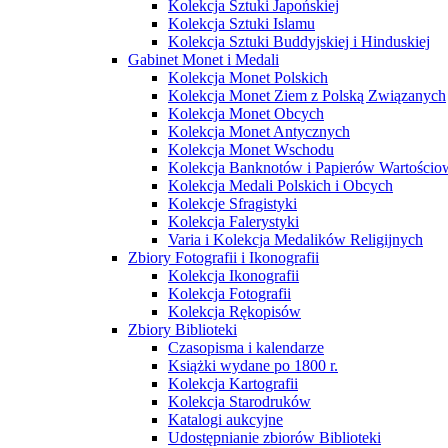
Kolekcja Sztuki Japońskiej
Kolekcja Sztuki Islamu
Kolekcja Sztuki Buddyjskiej i Hinduskiej
Gabinet Monet i Medali
Kolekcja Monet Polskich
Kolekcja Monet Ziem z Polską Związanych
Kolekcja Monet Obcych
Kolekcja Monet Antycznych
Kolekcja Monet Wschodu
Kolekcja Banknotów i Papierów Wartości
Kolekcja Medali Polskich i Obcych
Kolekcje Sfragistyki
Kolekcja Falerystyki
Varia i Kolekcja Medalików Religijnych
Zbiory Fotografii i Ikonografii
Kolekcja Ikonografii
Kolekcja Fotografii
Kolekcja Rękopisów
Zbiory Biblioteki
Czasopisma i kalendarze
Książki wydane po 1800 r.
Kolekcja Kartografii
Kolekcja Starodruków
Katalogi aukcyjne
Udostępnianie zbiorów Biblioteki