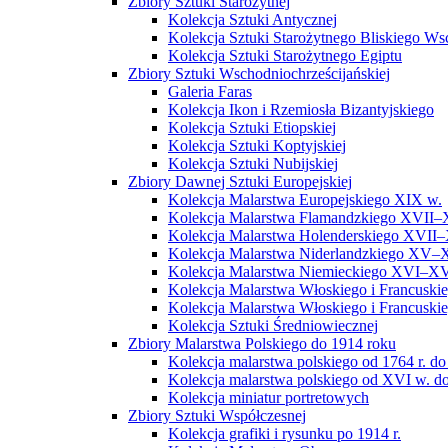
Zbiory Sztuki Starożytnej
Kolekcja Sztuki Antycznej
Kolekcja Sztuki Starożytnego Bliskiego W
Kolekcja Sztuki Starożytnego Egiptu
Zbiory Sztuki Wschodniochrześcijańskiej
Galeria Faras
Kolekcja Ikon i Rzemiosła Bizantyjskiego
Kolekcja Sztuki Etiopskiej
Kolekcja Sztuki Koptyjskiej
Kolekcja Sztuki Nubijskiej
Zbiory Dawnej Sztuki Europejskiej
Kolekcja Malarstwa Europejskiego XIX w.
Kolekcja Malarstwa Flamandzkiego XVII–
Kolekcja Malarstwa Holenderskiego XVII–
Kolekcja Malarstwa Niderlandzkiego XV–
Kolekcja Malarstwa Niemieckiego XVI–XV
Kolekcja Malarstwa Włoskiego i Francusk
Kolekcja Malarstwa Włoskiego i Francusk
Kolekcja Sztuki Średniowiecznej
Zbiory Malarstwa Polskiego do 1914 roku
Kolekcja malarstwa polskiego od 1764 r. do
Kolekcja malarstwa polskiego od XVI w. do
Kolekcja miniatur portretowych
Zbiory Sztuki Współczesnej
Kolekcja grafiki i rysunku po 1914 r.