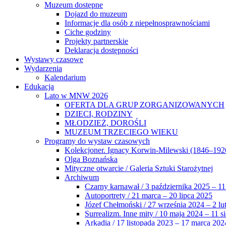
Muzeum dostępne
Dojazd do muzeum
Informacje dla osób z niepełnosprawnościami
Ciche godziny
Projekty partnerskie
Deklaracja dostępności
Wystawy czasowe
Wydarzenia
Kalendarium
Edukacja
Lato w MNW 2026
OFERTA DLA GRUP ZORGANIZOWANYCH
DZIECI, RODZINY
MŁODZIEŻ, DOROŚLI
MUZEUM TRZECIEGO WIEKU
Programy do wystaw czasowych
Kolekcjoner. Ignacy Korwin-Milewski (1846–192
Olga Boznańska
Mityczne otwarcie / Galeria Sztuki Starożytnej
Archiwum
Czarny karnawał / 3 października 2025 – 11
Autoportrety / 21 marca – 20 lipca 2025
Józef Chełmoński / 27 września 2024 – 2 lu
Surrealizm. Inne mity / 10 maja 2024 – 11 s
Arkadia / 17 listopada 2023 – 17 marca 202