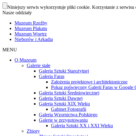
Niniejszy serwis wykorzystuje pliki cookie. Korzystanie z serwisu 
Nasze oddziały
Muzeum Rzeźby
Muzeum Plakatu
Muzeum Wnętrz
Nieborów i Arkadia
MENU
O Muzeum
Galerie stałe
Galeria Sztuki Starożytnej
Galeria Faras
Założenia projektowe i architektoniczne
Pokaz poświęcony Galerii Faras w Google Cu
Galeria Sztuki Średniowiecznej
Galeria Sztuki Dawnej
Galeria Sztuki XIX Wieku
Gabinet Fotografii
Galeria Wzornictwa Polskiego
Galerie w przygotowaniu
Galeria Sztuki XX i XXI Wieku
Zbiory