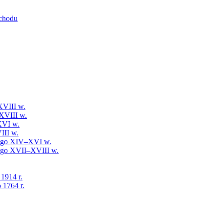
schodu
XVIII w.
XVIII w.
XVI w.
III w.
iego XIV–XVI w.
iego XVII–XVIII w.
 1914 r.
 1764 r.