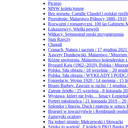
Picasso
MNW kolekcjonuje
Bez gorsetu. Camille Claudel i polskie rzeź
Przesilenie. Malarstwo Północy 1880–1910
Rozważni i romantyczni. 100 lat Gabinetu
Łukaszowcy. Wielki powrót
Witkacy. Sejsmograf epoki przyspieszenia
Stan Rzeczy
Chagall
Cranach. Natura i sacrum / 17 grudnia 2021
Xawery Dunikowski. Malarstwo / Muzeum 
Różne spojrzenia. Malarstwo holenderskie i
Ryszard Kaja (1962–2019). Polska / Muze
Polska. Siła obrazu / 18 września – 20 grud
Polska. Siła obrazu / WYKŁADY I POD
Fotorelacje. Wojna 1920 / 14 sierpnia - 15 l
Bruno Barbey. Zawsze w ruchu / 1 grudnia
Zatrute źródło / 25 września - 8 listopada 2
Wystawa, której nie było… Ignacy Łopieńs
Portret młodzieńca / 21 listopada 2019 – 20
Splendor i finezja. Duch i materia w sztuce 
Bruegel w towarzystwie i Rembrandt osobiś
Zamoyski ocalony
Na jednej strunie: Malczewski i Słowacki
Sztuka to wartość. Z kolekcji PKO Banku P