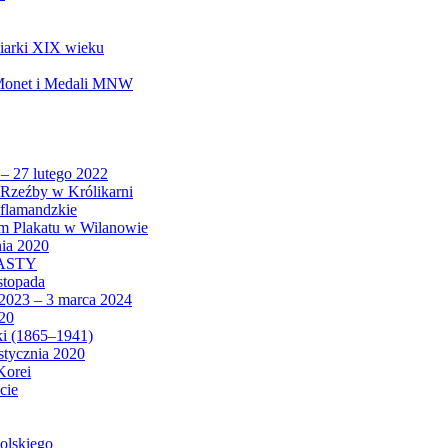
biarki XIX wieku
 Monet i Medali MNW
 – 27 lutego 2022
Rzeźby w Królikarni
 flamandzkie
um Plakatu w Wilanowie
nia 2020
CASTY
istopada
 2023 – 3 marca 2024
020
ki (1865–1941)
 stycznia 2020
Korei
cie
olskiego