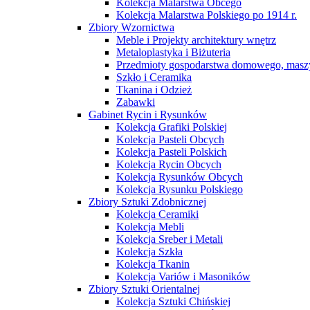
Kolekcja Malarstwa Obcego
Kolekcja Malarstwa Polskiego po 1914 r.
Zbiory Wzornictwa
Meble i Projekty architektury wnętrz
Metaloplastyka i Biżuteria
Przedmioty gospodarstwa domowego, maszy
Szkło i Ceramika
Tkanina i Odzież
Zabawki
Gabinet Rycin i Rysunków
Kolekcja Grafiki Polskiej
Kolekcja Pasteli Obcych
Kolekcja Pasteli Polskich
Kolekcja Rycin Obcych
Kolekcja Rysunków Obcych
Kolekcja Rysunku Polskiego
Zbiory Sztuki Zdobnicznej
Kolekcja Ceramiki
Kolekcja Mebli
Kolekcja Sreber i Metali
Kolekcja Szkła
Kolekcja Tkanin
Kolekcja Variów i Masoników
Zbiory Sztuki Orientalnej
Kolekcja Sztuki Chińskiej