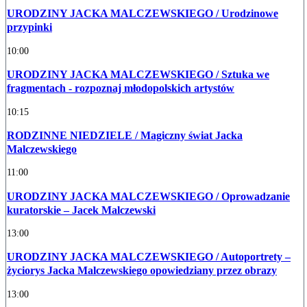
URODZINY JACKA MALCZEWSKIEGO / Urodzinowe
przypinki
10:00
URODZINY JACKA MALCZEWSKIEGO / Sztuka we
fragmentach - rozpoznaj młodopolskich artystów
10:15
RODZINNE NIEDZIELE / Magiczny świat Jacka
Malczewskiego
11:00
URODZINY JACKA MALCZEWSKIEGO / Oprowadzanie
kuratorskie – Jacek Malczewski
13:00
URODZINY JACKA MALCZEWSKIEGO / Autoportrety –
życiorys Jacka Malczewskiego opowiedziany przez obrazy
13:00