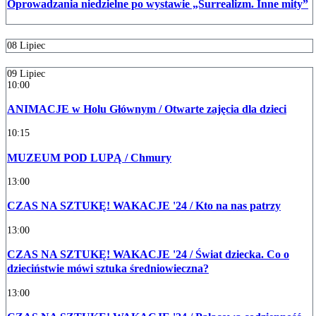
Oprowadzania niedzielne po wystawie „Surrealizm. Inne mity”
08
Lipiec
09
Lipiec
10:00
ANIMACJE w Holu Głównym / Otwarte zajęcia dla dzieci
10:15
MUZEUM POD LUPĄ / Chmury
13:00
CZAS NA SZTUKĘ! WAKACJE '24 / Kto na nas patrzy
13:00
CZAS NA SZTUKĘ! WAKACJE '24 / Świat dziecka. Co o
dzieciństwie mówi sztuka średniowieczna?
13:00