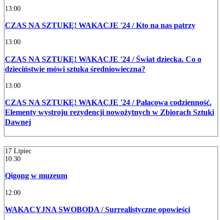
13:00
CZAS NA SZTUKĘ! WAKACJE '24 / Kto na nas patrzy
13:00
CZAS NA SZTUKĘ! WAKACJE '24 / Świat dziecka. Co o
dzieciństwie mówi sztuka średniowieczna?
13:00
CZAS NA SZTUKĘ! WAKACJE '24 / Pałacowa codzienność.
Elementy wystroju rezydencji nowożytnych w Zbiorach Sztuki
Dawnej
17
Lipiec
10:30
Qigong w muzeum
12:00
WAKACYJNA SWOBODA / Surrealistyczne opowieści