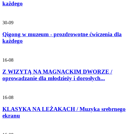
każdego
30-09
Qigong w muzeum - prozdrowotne ćwiczenia dla
każdego
16-08
Z WIZYTĄ NA MAGNACKIM DWORZE /
oprowadzanie dla młodzieży i dorosłych...
16-08
KLASYKA NA LEŻAKACH / Muzyka srebrnego
ekranu