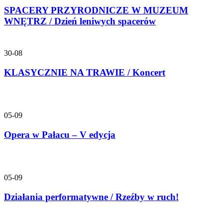
SPACERY PRZYRODNICZE W MUZEUM
WNĘTRZ / Dzień leniwych spacerów
30-08
KLASYCZNIE NA TRAWIE / Koncert
05-09
Opera w Pałacu – V edycja
05-09
Działania performatywne / Rzeźby w ruch!