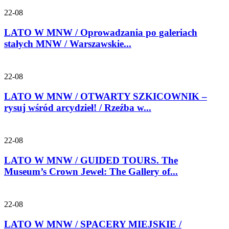
22-08
LATO W MNW / Oprowadzania po galeriach
stałych MNW / Warszawskie...
22-08
LATO W MNW / OTWARTY SZKICOWNIK –
rysuj wśród arcydzieł! / Rzeźba w...
22-08
LATO W MNW / GUIDED TOURS. The
Museum’s Crown Jewel: The Gallery of...
22-08
LATO W MNW / SPACERY MIEJSKIE /