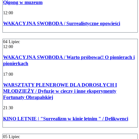
Qigong w muzeum
12:00
WAKACYJNA SWOBODA / Surrealistyczne opowieści
04
Lipiec
12:00
WAKACYJNA SWOBODA / Warto próbować! O pionierach i
pionierkach
17:00
WARSZTATY PLENEROWE DLA DOROSŁYCH I
MŁODZIEŻY / Dyfuzje w cieczy i inne eksperymenty
Fortunaty Obrąpalskiej
21:30
KINO LETNIE | "Surrealizm w kinie letnim " / Delikwenci
05
Lipiec