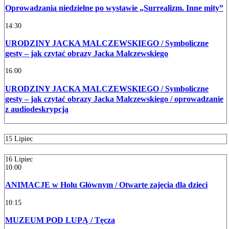
Oprowadzania niedzielne po wystawie „Surrealizm. Inne mity”
14:30
URODZINY JACKA MALCZEWSKIEGO / Symboliczne
gesty – jak czytać obrazy Jacka Malczewskiego
16:00
URODZINY JACKA MALCZEWSKIEGO / Symboliczne
gesty – jak czytać obrazy Jacka Malczewskiego / oprowadzanie
z audiodeskrypcją
15
Lipiec
16
Lipiec
10:00
ANIMACJE w Holu Głównym / Otwarte zajęcia dla dzieci
10:15
MUZEUM POD LUPĄ / Tęcza