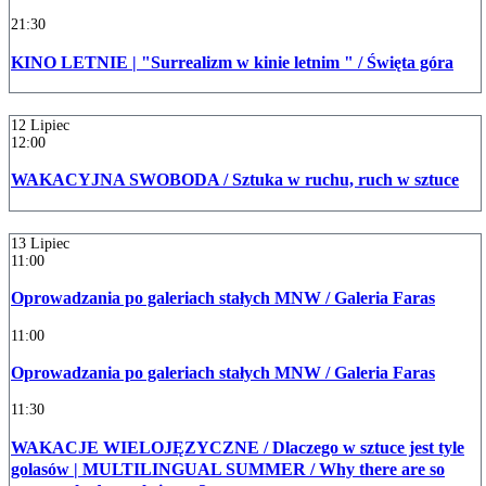
21:30
KINO LETNIE | "Surrealizm w kinie letnim " / Święta góra
12
Lipiec
12:00
WAKACYJNA SWOBODA / Sztuka w ruchu, ruch w sztuce
13
Lipiec
11:00
Oprowadzania po galeriach stałych MNW / Galeria Faras
11:00
Oprowadzania po galeriach stałych MNW / Galeria Faras
11:30
WAKACJE WIELOJĘZYCZNE / Dlaczego w sztuce jest tyle
golasów | MULTILINGUAL SUMMER / Why there are so