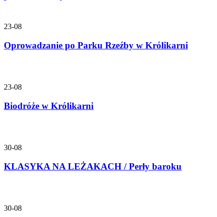
23-08
Oprowadzanie po Parku Rzeźby w Królikarni
23-08
Biodróże w Królikarni
30-08
KLASYKA NA LEŻAKACH / Perły baroku
30-08