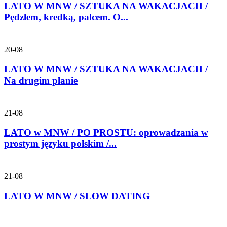
LATO W MNW / SZTUKA NA WAKACJACH /
Pędzlem, kredką, palcem. O...
20-08
LATO W MNW / SZTUKA NA WAKACJACH /
Na drugim planie
21-08
LATO w MNW / PO PROSTU: oprowadzania w
prostym języku polskim /...
21-08
LATO W MNW / SLOW DATING