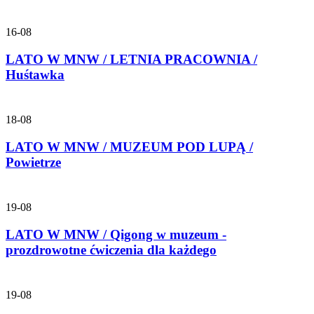
16-08
LATO W MNW / LETNIA PRACOWNIA /
Huśtawka
18-08
LATO W MNW / MUZEUM POD LUPĄ /
Powietrze
19-08
LATO W MNW / Qigong w muzeum -
prozdrowotne ćwiczenia dla każdego
19-08