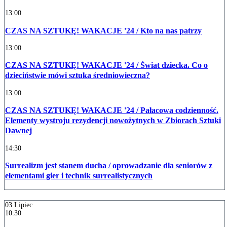
13:00
CZAS NA SZTUKĘ! WAKACJE '24 / Kto na nas patrzy
13:00
CZAS NA SZTUKĘ! WAKACJE '24 / Świat dziecka. Co o
dzieciństwie mówi sztuka średniowieczna?
13:00
CZAS NA SZTUKĘ! WAKACJE '24 / Pałacowa codzienność.
Elementy wystroju rezydencji nowożytnych w Zbiorach Sztuki
Dawnej
14:30
Surrealizm jest stanem ducha / oprowadzanie dla seniorów z
elementami gier i technik surrealistycznych
03
Lipiec
10:30