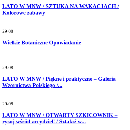
LATO W MNW / SZTUKA NA WAKACJACH /
Kolorowe zabawy
29-08
Wielkie Botaniczne Opowiadanie
29-08
LATO W MNW / Piękne i praktyczne – Galeria
Wzornictwa Polskiego /...
29-08
LATO W MNW / OTWARTY SZKICOWNIK –
rysuj wśród arcydzieł! / Sztafaż w...