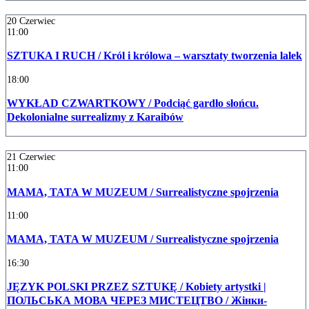
20
Czerwiec
11:00
SZTUKA I RUCH / Król i królowa – warsztaty tworzenia lalek
18:00
WYKŁAD CZWARTKOWY / Podciąć gardło słońcu.
Dekolonialne surrealizmy z Karaibów
21
Czerwiec
11:00
MAMA, TATA W MUZEUM / Surrealistyczne spojrzenia
11:00
MAMA, TATA W MUZEUM / Surrealistyczne spojrzenia
16:30
JĘZYK POLSKI PRZEZ SZTUKĘ / Kobiety artystki |
ПОЛЬСЬКА МОВА ЧЕРЕЗ МИСТЕЦТВО / Жінки-