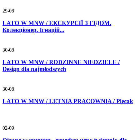
29-08
LATO W MNW / ЕКСКУРСІЇ З ГІДОМ.
Колекціонер. Ігнацій...
30-08
LATO W MNW / RODZINNE NIEDZIELE /
Design dla najmłodszych
30-08
LATO W MNW / LETNIA PRACOWNIA / Plecak
02-09