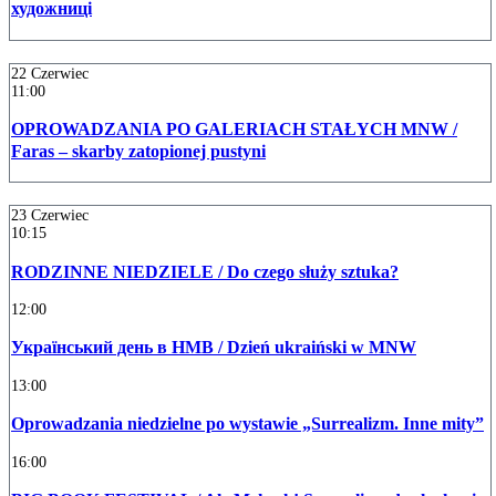
художниці
22
Czerwiec
11:00
OPROWADZANIA PO GALERIACH STAŁYCH MNW /
Faras – skarby zatopionej pustyni
23
Czerwiec
10:15
RODZINNE NIEDZIELE / Do czego służy sztuka?
12:00
Український день в НМВ / Dzień ukraiński w MNW
13:00
Oprowadzania niedzielne po wystawie „Surrealizm. Inne mity”
16:00