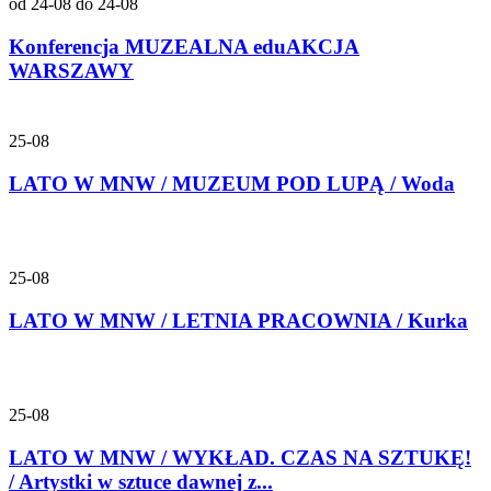
od 24-08 do 24-08
Konferencja MUZEALNA eduAKCJA
WARSZAWY
25-08
LATO W MNW / MUZEUM POD LUPĄ / Woda
25-08
LATO W MNW / LETNIA PRACOWNIA / Kurka
25-08
LATO W MNW / WYKŁAD. CZAS NA SZTUKĘ!
/ Artystki w sztuce dawnej z...