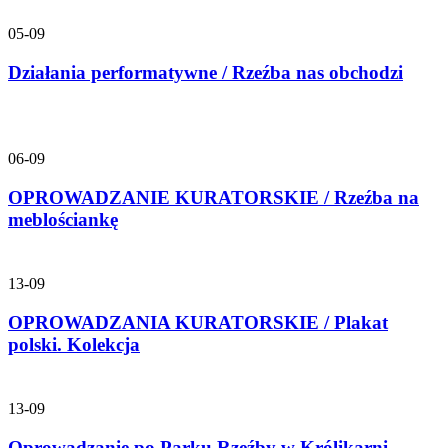
05-09
Działania performatywne / Rzeźba nas obchodzi
06-09
OPROWADZANIE KURATORSKIE / Rzeźba na
meblościankę
13-09
OPROWADZANIA KURATORSKIE / Plakat
polski. Kolekcja
13-09
Oprowadzanie po Parku Rzeźby w Królikarni