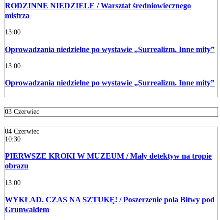
RODZINNE NIEDZIELE / Warsztat średniowiecznego
mistrza
13:00
Oprowadzania niedzielne po wystawie „Surrealizm. Inne mity”
13:00
Oprowadzania niedzielne po wystawie „Surrealizm. Inne mity”
03
Czerwiec
04
Czerwiec
10:30
PIERWSZE KROKI W MUZEUM / Mały detektyw na tropie
obrazu
13:00
WYKŁAD. CZAS NA SZTUKĘ! / Poszerzenie pola Bitwy pod
Grunwaldem