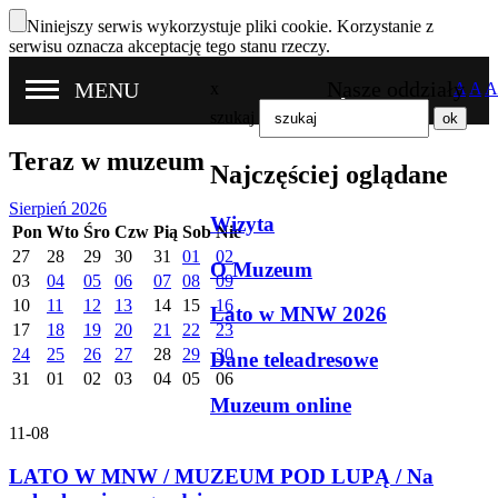
Niniejszy serwis wykorzystuje pliki cookie. Korzystanie z
serwisu oznacza akceptację tego stanu rzeczy.
Nasze oddziały
MENU
x
A
A
A
szukaj
Teraz w muzeum
Najczęściej oglądane
Sierpień 2026
Wizyta
Pon
Wto
Śro
Czw
Pią
Sob
Nie
27
28
29
30
31
01
02
O Muzeum
03
04
05
06
07
08
09
10
11
12
13
14
15
16
Lato w MNW 2026
17
18
19
20
21
22
23
24
25
26
27
28
29
30
Dane teleadresowe
31
01
02
03
04
05
06
Muzeum online
11-08
LATO W MNW / MUZEUM POD LUPĄ / Na