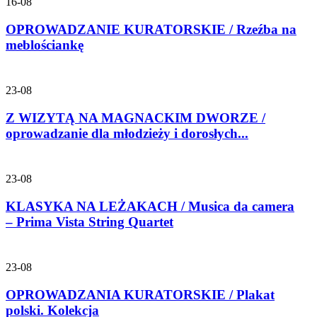
16-08
OPROWADZANIE KURATORSKIE / Rzeźba na
meblościankę
23-08
Z WIZYTĄ NA MAGNACKIM DWORZE /
oprowadzanie dla młodzieży i dorosłych...
23-08
KLASYKA NA LEŻAKACH / Musica da camera
– Prima Vista String Quartet
23-08
OPROWADZANIA KURATORSKIE / Plakat
polski. Kolekcja