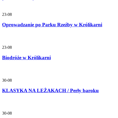
23-08
Oprowadzanie po Parku Rzeźby w Królikarni
23-08
Biodróże w Królikarni
30-08
KLASYKA NA LEŻAKACH / Perły baroku
30-08