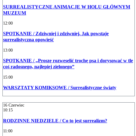
SURREALISTYCZNE ANIMACJE W HOLU GŁÓWNYM
MUZEUM
12:00
SPOTKANIE / Zdziwniej i zdziwniej. Jak powstaje
surrealistyczna opowieść
13:00
SPOTKANIE / „Proszę rozweselić trochę psa i dorysować w tle
coś radosnego, najlepiej zielonego”
15:00
WARSZTATY KOMIKSOWE / Surrealistyczne światy
16
Czerwiec
10:15
RODZINNE NIEDZIELE / Co to jest surrealizm?
11:00