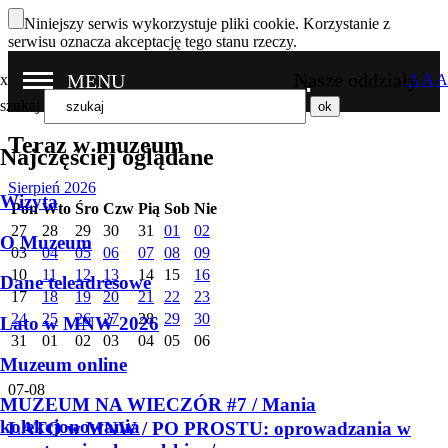
Niniejszy serwis wykorzystuje pliki cookie. Korzystanie z
serwisu oznacza akceptację tego stanu rzeczy.
Nasze oddziały
MENU
x
A
A
A
szukaj
Teraz w muzeum
Najczęściej oglądane
Sierpień 2026
Wizyta
Pon
Wto
Śro
Czw
Pią
Sob
Nie
27
28
29
30
31
01
02
O Muzeum
03
04
05
06
07
08
09
10
11
12
13
14
15
16
Dane teleadresowe
17
18
19
20
21
22
23
24
25
26
27
28
29
30
Lato w MNW 2026
31
01
02
03
04
05
06
Muzeum online
07-08
MUZEUM NA WIECZÓR #7 / Mania
kolekcjonowania
LATO w MNW / PO PROSTU: oprowadzania w