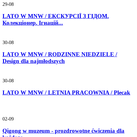
29-08
LATO W MNW / ЕКСКУРСІЇ З ГІДОМ.
Колекціонер. Ігнацій...
30-08
LATO W MNW / RODZINNE NIEDZIELE /
Design dla najmłodszych
30-08
LATO W MNW / LETNIA PRACOWNIA / Plecak
02-09
Qigong w muzeum - prozdrowotne ćwiczenia dla