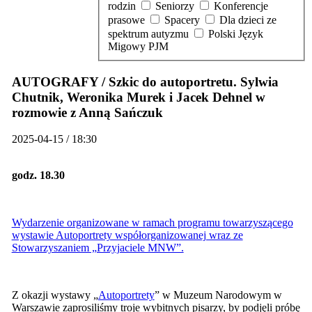
rodzin
Seniorzy
Konferencje
prasowe
Spacery
Dla dzieci ze
spektrum autyzmu
Polski Język
Migowy PJM
AUTOGRAFY / Szkic do autoportretu. Sylwia
Chutnik, Weronika Murek i Jacek Dehnel w
rozmowie z Anną Sańczuk
2025-04-15 / 18:30
godz. 18.30
Wydarzenie organizowane w ramach programu towarzyszącego
wystawie Autoportrety współorganizowanej wraz ze
Stowarzyszaniem „Przyjaciele MNW”.
Z okazji wystawy „
Autoportrety
” w Muzeum Narodowym w
Warszawie zaprosiliśmy troje wybitnych pisarzy, by podjęli próbę