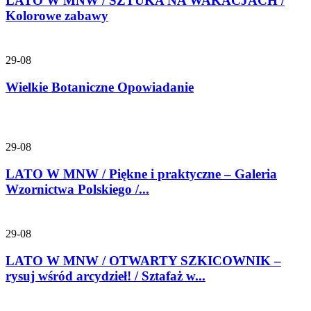
LATO W MNW / SZTUKA NA WAKACJACH /
Kolorowe zabawy
29-08
Wielkie Botaniczne Opowiadanie
29-08
LATO W MNW / Piękne i praktyczne – Galeria
Wzornictwa Polskiego /...
29-08
LATO W MNW / OTWARTY SZKICOWNIK –
rysuj wśród arcydzieł! / Sztafaż w...