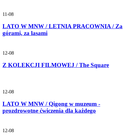
11-08
LATO W MNW / LETNIA PRACOWNIA / Za
górami, za lasami
12-08
Z KOLEKCJI FILMOWEJ / The Square
12-08
LATO W MNW / Qigong w muzeum -
prozdrowotne ćwiczenia dla każdego
12-08