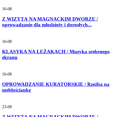
16-08
Z WIZYTĄ NA MAGNACKIM DWORZE /
oprowadzanie dla młodzieży i dorosłych...
16-08
KLASYKA NA LEŻAKACH / Muzyka srebrnego
ekranu
16-08
OPROWADZANIE KURATORSKIE / Rzeźba na
meblościankę
23-08
Z WIZYTĄ NA MAGNACKIM DWORZE /