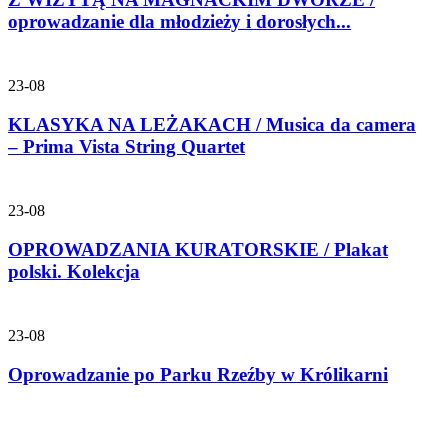
oprowadzanie dla młodzieży i dorosłych...
23-08
KLASYKA NA LEŻAKACH / Musica da camera
– Prima Vista String Quartet
23-08
OPROWADZANIA KURATORSKIE / Plakat
polski. Kolekcja
23-08
Oprowadzanie po Parku Rzeźby w Królikarni