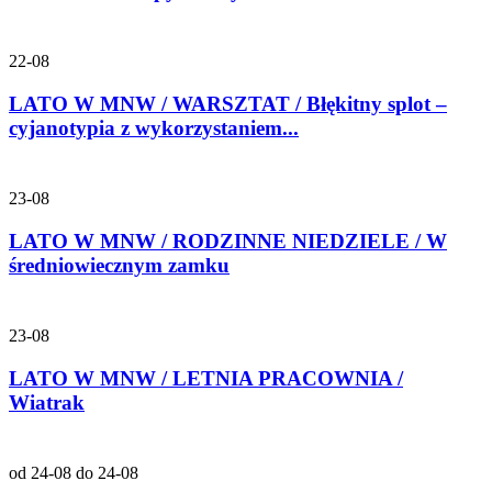
22-08
LATO W MNW / WARSZTAT / Błękitny splot –
cyjanotypia z wykorzystaniem...
23-08
LATO W MNW / RODZINNE NIEDZIELE / W
średniowiecznym zamku
23-08
LATO W MNW / LETNIA PRACOWNIA /
Wiatrak
od 24-08 do 24-08