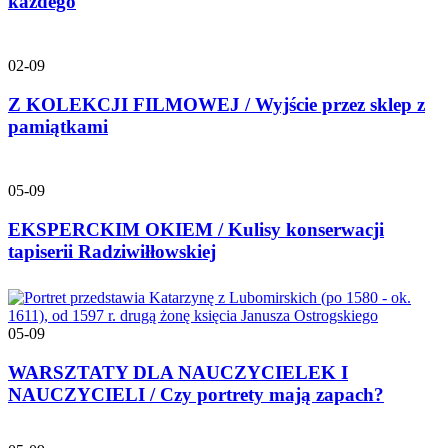
każdego
02-09
Z KOLEKCJI FILMOWEJ / Wyjście przez sklep z
pamiątkami
05-09
EKSPERCKIM OKIEM / Kulisy konserwacji
tapiserii Radziwiłłowskiej
05-09
WARSZTATY DLA NAUCZYCIELEK I
NAUCZYCIELI / Czy portrety mają zapach?