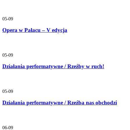
05-09
Opera w Pałacu – V edycja
05-09
Działania performatywne / Rzeźby w ruch!
05-09
Działania performatywne / Rzeźba nas obchodzi
06-09