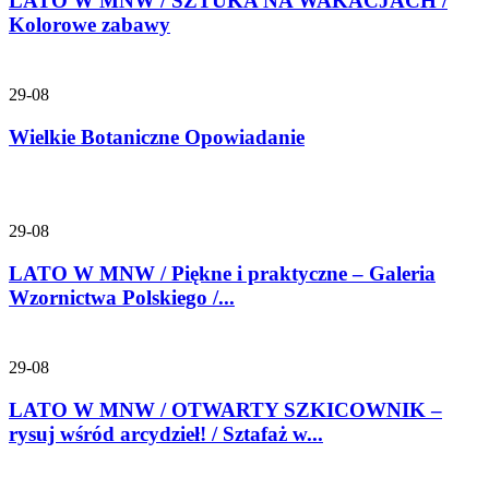
LATO W MNW / SZTUKA NA WAKACJACH /
Kolorowe zabawy
29-08
Wielkie Botaniczne Opowiadanie
29-08
LATO W MNW / Piękne i praktyczne – Galeria
Wzornictwa Polskiego /...
29-08
LATO W MNW / OTWARTY SZKICOWNIK –
rysuj wśród arcydzieł! / Sztafaż w...