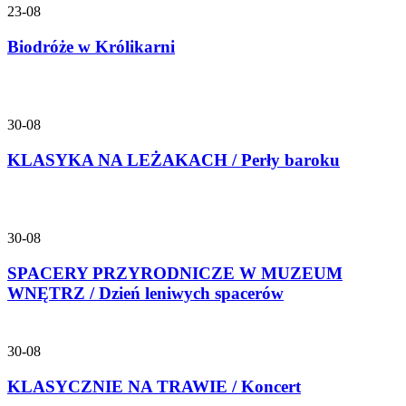
23-08
Biodróże w Królikarni
30-08
KLASYKA NA LEŻAKACH / Perły baroku
30-08
SPACERY PRZYRODNICZE W MUZEUM
WNĘTRZ / Dzień leniwych spacerów
30-08
KLASYCZNIE NA TRAWIE / Koncert