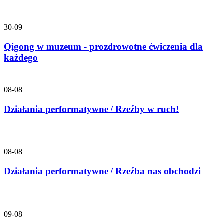
30-09
Qigong w muzeum - prozdrowotne ćwiczenia dla
każdego
08-08
Działania performatywne / Rzeźby w ruch!
08-08
Działania performatywne / Rzeźba nas obchodzi
09-08