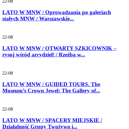
22-08
LATO W MNW / Oprowadzania po galeriach
stałych MNW / Warszawskie...
22-08
LATO W MNW / OTWARTY SZKICOWNIK –
rysuj wśród arcydzieł! / Rzeźba w...
22-08
LATO W MNW / GUIDED TOURS. The
Museum’s Crown Jewel: The Gallery of...
22-08
LATO W MNW / SPACERY MIEJSKIE /
Działalność Grupy Twożywo i...