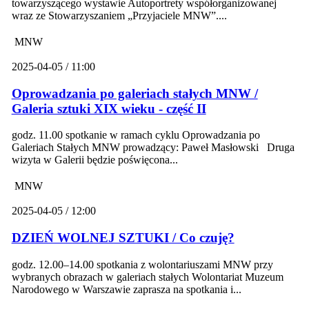
towarzyszącego wystawie Autoportrety współorganizowanej
wraz ze Stowarzyszaniem „Przyjaciele MNW”....
MNW
2025-04-05 / 11:00
Oprowadzania po galeriach stałych MNW /
Galeria sztuki XIX wieku - część II
godz. 11.00 spotkanie w ramach cyklu Oprowadzania po
Galeriach Stałych MNW prowadzący: Paweł Masłowski Druga
wizyta w Galerii będzie poświęcona...
MNW
2025-04-05 / 12:00
DZIEŃ WOLNEJ SZTUKI / Co czuję?
godz. 12.00–14.00 spotkania z wolontariuszami MNW przy
wybranych obrazach w galeriach stałych Wolontariat Muzeum
Narodowego w Warszawie zaprasza na spotkania i...