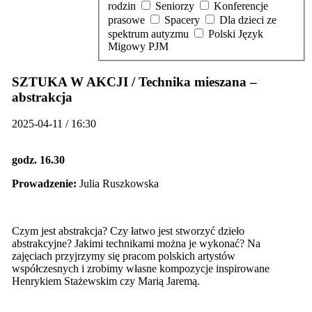
rodzin
Seniorzy
Konferencje
prasowe
Spacery
Dla dzieci ze
spektrum autyzmu
Polski Język
Migowy PJM
SZTUKA W AKCJI / Technika mieszana –
abstrakcja
2025-04-11 / 16:30
godz. 16.30
Prowadzenie:
Julia Ruszkowska
Czym jest abstrakcja? Czy łatwo jest stworzyć dzieło
abstrakcyjne? Jakimi technikami można je wykonać? Na
zajęciach przyjrzymy się pracom polskich artystów
współczesnych i zrobimy własne kompozycje inspirowane
Henrykiem Stażewskim czy Marią Jaremą.