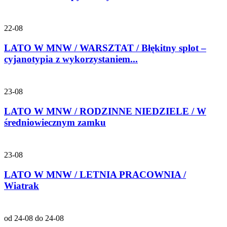
22-08
LATO W MNW / WARSZTAT / Błękitny splot –
cyjanotypia z wykorzystaniem...
23-08
LATO W MNW / RODZINNE NIEDZIELE / W
średniowiecznym zamku
23-08
LATO W MNW / LETNIA PRACOWNIA /
Wiatrak
od 24-08 do 24-08