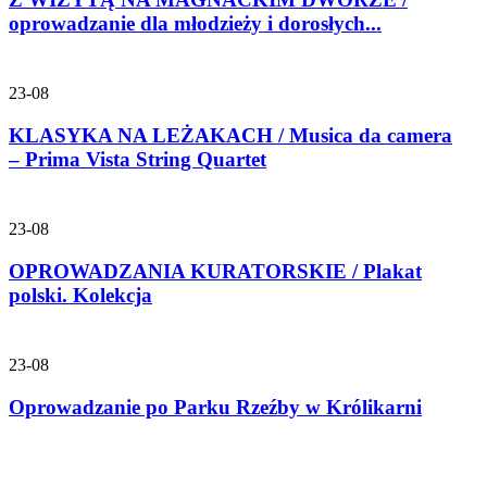
oprowadzanie dla młodzieży i dorosłych...
23-08
KLASYKA NA LEŻAKACH / Musica da camera
– Prima Vista String Quartet
23-08
OPROWADZANIA KURATORSKIE / Plakat
polski. Kolekcja
23-08
Oprowadzanie po Parku Rzeźby w Królikarni