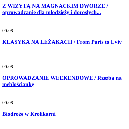
Z WIZYTĄ NA MAGNACKIM DWORZE /
oprowadzanie dla młodzieży i dorosłych...
09-08
KLASYKA NA LEŻAKACH / From Paris to Lviv
09-08
OPROWADZANIE WEEKENDOWE / Rzeźba na
meblościankę
09-08
Biodróże w Królikarni