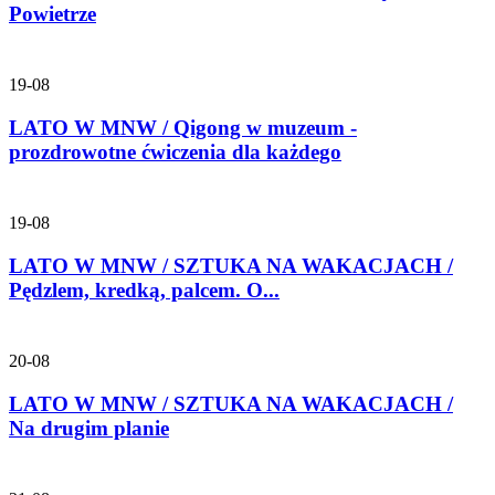
Powietrze
19-08
LATO W MNW / Qigong w muzeum -
prozdrowotne ćwiczenia dla każdego
19-08
LATO W MNW / SZTUKA NA WAKACJACH /
Pędzlem, kredką, palcem. O...
20-08
LATO W MNW / SZTUKA NA WAKACJACH /
Na drugim planie