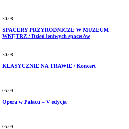
30-08
SPACERY PRZYRODNICZE W MUZEUM
WNĘTRZ / Dzień leniwych spacerów
30-08
KLASYCZNIE NA TRAWIE / Koncert
05-09
Opera w Pałacu – V edycja
05-09