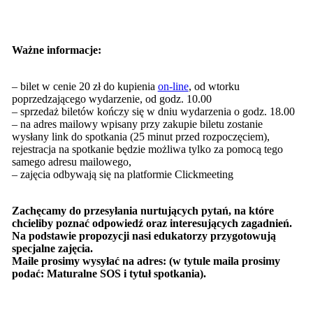
Ważne informacje:
– bilet w cenie 20 zł do kupienia
on-line
, od wtorku
poprzedzającego wydarzenie, od godz. 10.00
– sprzedaż biletów kończy się w dniu wydarzenia o godz. 18.00
– na adres mailowy wpisany przy zakupie biletu zostanie
wysłany link do spotkania (25 minut przed rozpoczęciem),
rejestracja na spotkanie będzie możliwa tylko za pomocą tego
samego adresu mailowego,
– zajęcia odbywają się na platformie Clickmeeting
Zachęcamy do przesyłania nurtujących pytań, na które
chcieliby poznać odpowiedź oraz interesujących zagadnień.
Na podstawie propozycji nasi edukatorzy przygotowują
specjalne zajęcia.
Maile prosimy wysyłać na adres:
(w tytule maila prosimy
podać: Maturalne SOS i tytuł spotkania).