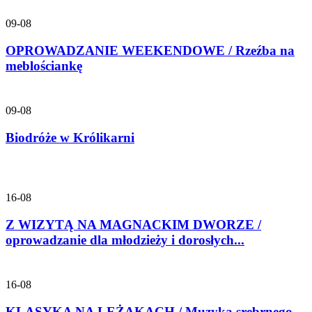
09-08
OPROWADZANIE WEEKENDOWE / Rzeźba na
meblościankę
09-08
Biodróże w Królikarni
16-08
Z WIZYTĄ NA MAGNACKIM DWORZE /
oprowadzanie dla młodzieży i dorosłych...
16-08
KLASYKA NA LEŻAKACH / Muzyka srebrnego