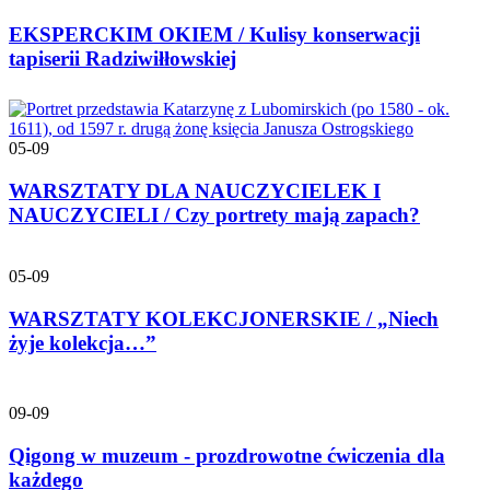
EKSPERCKIM OKIEM / Kulisy konserwacji
tapiserii Radziwiłłowskiej
05-09
WARSZTATY DLA NAUCZYCIELEK I
NAUCZYCIELI / Czy portrety mają zapach?
05-09
WARSZTATY KOLEKCJONERSKIE / „Niech
żyje kolekcja…”
09-09
Qigong w muzeum - prozdrowotne ćwiczenia dla
każdego