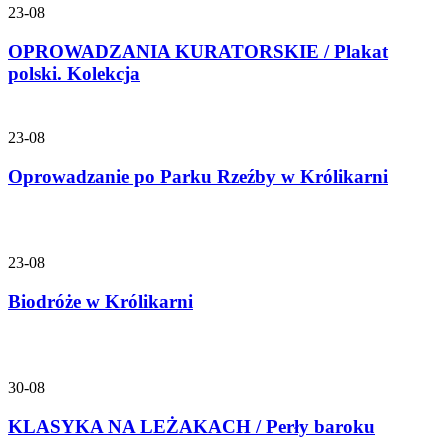
23-08
OPROWADZANIA KURATORSKIE / Plakat
polski. Kolekcja
23-08
Oprowadzanie po Parku Rzeźby w Królikarni
23-08
Biodróże w Królikarni
30-08
KLASYKA NA LEŻAKACH / Perły baroku