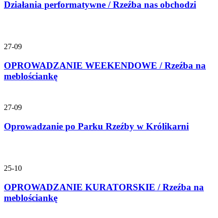
Działania performatywne / Rzeźba nas obchodzi
27-09
OPROWADZANIE WEEKENDOWE / Rzeźba na
meblościankę
27-09
Oprowadzanie po Parku Rzeźby w Królikarni
25-10
OPROWADZANIE KURATORSKIE / Rzeźba na
meblościankę