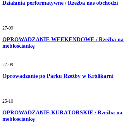
Działania performatywne / Rzeźba nas obchodzi
27-09
OPROWADZANIE WEEKENDOWE / Rzeźba na
meblościankę
27-09
Oprowadzanie po Parku Rzeźby w Królikarni
25-10
OPROWADZANIE KURATORSKIE / Rzeźba na
meblościankę