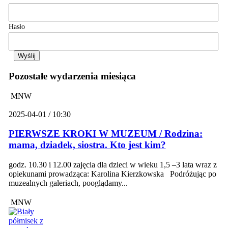
Hasło
Pozostałe wydarzenia miesiąca
MNW
2025-04-01 / 10:30
PIERWSZE KROKI W MUZEUM / Rodzina:
mama, dziadek, siostra. Kto jest kim?
godz. 10.30 i 12.00 zajęcia dla dzieci w wieku 1,5 –3 lata wraz z
opiekunami prowadząca: Karolina Kierzkowska Podróżując po
muzealnych galeriach, pooglądamy...
MNW