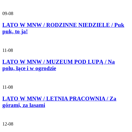
09-08
LATO W MNW / RODZINNE NIEDZIELE / Puk
puk, to ja!
11-08
LATO W MNW / MUZEUM POD LUPĄ / Na
polu, łące i w ogrodzie
11-08
LATO W MNW / LETNIA PRACOWNIA / Za
górami, za lasami
12-08