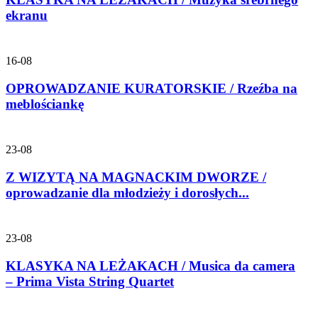
ekranu
16-08
OPROWADZANIE KURATORSKIE / Rzeźba na
meblościankę
23-08
Z WIZYTĄ NA MAGNACKIM DWORZE /
oprowadzanie dla młodzieży i dorosłych...
23-08
KLASYKA NA LEŻAKACH / Musica da camera
– Prima Vista String Quartet