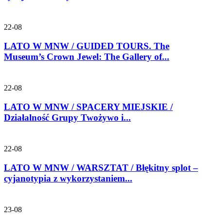
22-08
LATO W MNW / GUIDED TOURS. The
Museum’s Crown Jewel: The Gallery of...
22-08
LATO W MNW / SPACERY MIEJSKIE /
Działalność Grupy Twożywo i...
22-08
LATO W MNW / WARSZTAT / Błękitny splot –
cyjanotypia z wykorzystaniem...
23-08