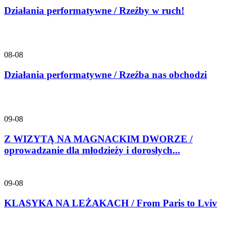
Działania performatywne / Rzeźby w ruch!
08-08
Działania performatywne / Rzeźba nas obchodzi
09-08
Z WIZYTĄ NA MAGNACKIM DWORZE /
oprowadzanie dla młodzieży i dorosłych...
09-08
KLASYKA NA LEŻAKACH / From Paris to Lviv