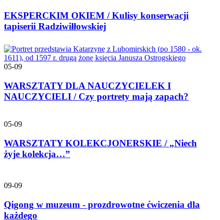
EKSPERCKIM OKIEM / Kulisy konserwacji
tapiserii Radziwiłłowskiej
05-09
WARSZTATY DLA NAUCZYCIELEK I
NAUCZYCIELI / Czy portrety mają zapach?
05-09
WARSZTATY KOLEKCJONERSKIE / „Niech
żyje kolekcja…”
09-09
Qigong w muzeum - prozdrowotne ćwiczenia dla
każdego