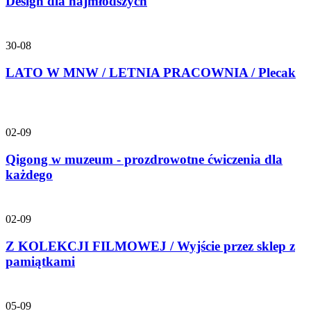
Design dla najmłodszych
30-08
LATO W MNW / LETNIA PRACOWNIA / Plecak
02-09
Qigong w muzeum - prozdrowotne ćwiczenia dla
każdego
02-09
Z KOLEKCJI FILMOWEJ / Wyjście przez sklep z
pamiątkami
05-09