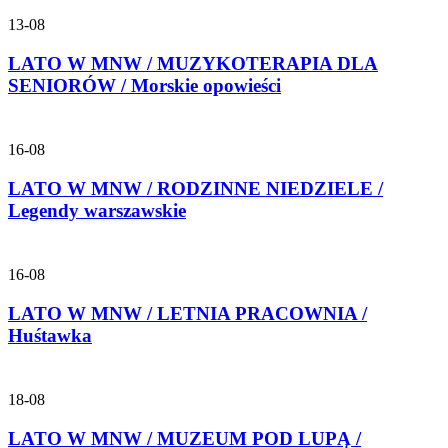
13-08
LATO W MNW / MUZYKOTERAPIA DLA
SENIORÓW / Morskie opowieści
16-08
LATO W MNW / RODZINNE NIEDZIELE /
Legendy warszawskie
16-08
LATO W MNW / LETNIA PRACOWNIA /
Huśtawka
18-08
LATO W MNW / MUZEUM POD LUPĄ /