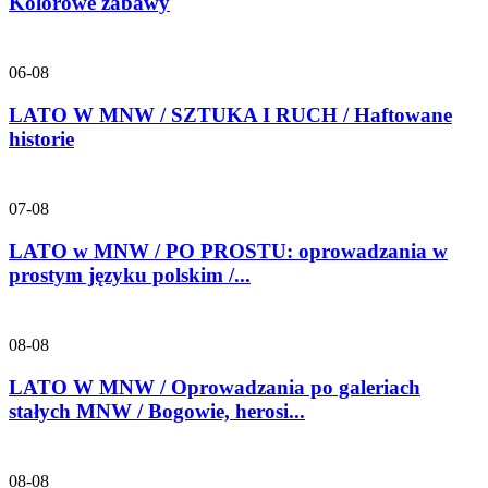
Kolorowe zabawy
06-08
LATO W MNW / SZTUKA I RUCH / Haftowane
historie
07-08
LATO w MNW / PO PROSTU: oprowadzania w
prostym języku polskim /...
08-08
LATO W MNW / Oprowadzania po galeriach
stałych MNW / Bogowie, herosi...
08-08