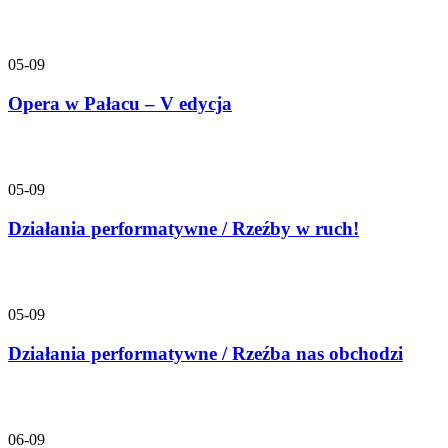
05-09
Opera w Pałacu – V edycja
05-09
Działania performatywne / Rzeźby w ruch!
05-09
Działania performatywne / Rzeźba nas obchodzi
06-09