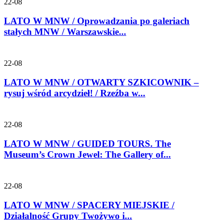
22-08
LATO W MNW / Oprowadzania po galeriach
stałych MNW / Warszawskie...
22-08
LATO W MNW / OTWARTY SZKICOWNIK –
rysuj wśród arcydzieł! / Rzeźba w...
22-08
LATO W MNW / GUIDED TOURS. The
Museum’s Crown Jewel: The Gallery of...
22-08
LATO W MNW / SPACERY MIEJSKIE /
Działalność Grupy Twożywo i...