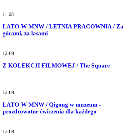
11-08
LATO W MNW / LETNIA PRACOWNIA / Za
górami, za lasami
12-08
Z KOLEKCJI FILMOWEJ / The Square
12-08
LATO W MNW / Qigong w muzeum -
prozdrowotne ćwiczenia dla każdego
12-08