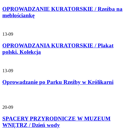
OPROWADZANIE KURATORSKIE / Rzeźba na
meblościankę
13-09
OPROWADZANIA KURATORSKIE / Plakat
polski. Kolekcja
13-09
Oprowadzanie po Parku Rzeźby w Królikarni
20-09
SPACERY PRZYRODNICZE W MUZEUM
WNĘTRZ / Dzień wody