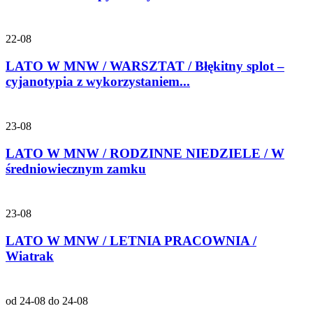
22-08
LATO W MNW / WARSZTAT / Błękitny splot –
cyjanotypia z wykorzystaniem...
23-08
LATO W MNW / RODZINNE NIEDZIELE / W
średniowiecznym zamku
23-08
LATO W MNW / LETNIA PRACOWNIA /
Wiatrak
od 24-08 do 24-08