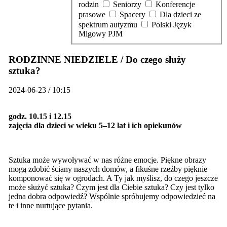
rodzin
Seniorzy
Konferencje
prasowe
Spacery
Dla dzieci ze
spektrum autyzmu
Polski Język
Migowy PJM
RODZINNE NIEDZIELE / Do czego służy
sztuka?
2024-06-23 / 10:15
godz. 10.15 i 12.15
zajęcia dla dzieci w wieku 5–12 lat i ich opiekunów
Sztuka może wywoływać w nas różne emocje. Piękne obrazy
mogą zdobić ściany naszych domów, a fikuśne rzeźby pięknie
komponować się w ogrodach. A Ty jak myślisz, do czego jeszcze
może służyć sztuka? Czym jest dla Ciebie sztuka? Czy jest tylko
jedna dobra odpowiedź? Wspólnie spróbujemy odpowiedzieć na
te i inne nurtujące pytania.