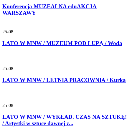
Konferencja MUZEALNA eduAKCJA
WARSZAWY
25-08
LATO W MNW / MUZEUM POD LUPĄ / Woda
25-08
LATO W MNW / LETNIA PRACOWNIA / Kurka
25-08
LATO W MNW / WYKŁAD. CZAS NA SZTUKĘ!
/ Artystki w sztuce dawnej z...