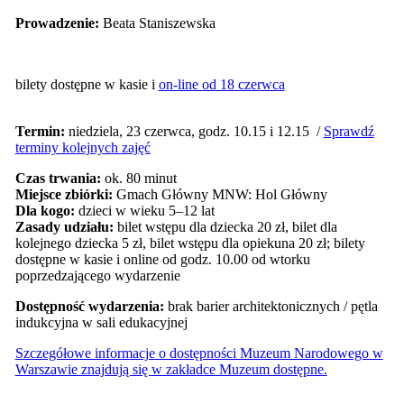
Prowadzenie:
Beata Staniszewska
bilety dostępne w kasie i
on-line od 18 czerwca
Termin:
niedziela, 23 czerwca, godz. 10.15 i 12.15 /
Sprawdź
terminy kolejnych zajęć
Czas trwania:
ok. 80 minut
Miejsce zbiórki:
Gmach Główny MNW: Hol Główny
Dla kogo:
dzieci w wieku 5–12 lat
Zasady udziału:
bilet wstępu dla dziecka 20 zł, bilet dla
kolejnego dziecka 5 zł, bilet wstępu dla opiekuna 20 zł; bilety
dostępne w kasie i online od godz. 10.00 od wtorku
poprzedzającego wydarzenie
Dostępność wydarzenia:
brak barier architektonicznych / pętla
indukcyjna w sali edukacyjnej
Szczegółowe informacje o dostępności Muzeum Narodowego w
Warszawie znajdują się w zakładce Muzeum dostępne.