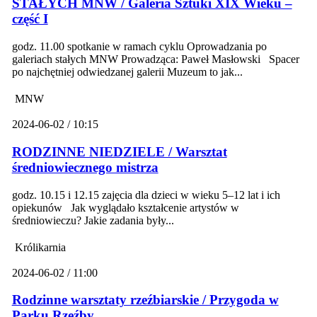
STAŁYCH MNW / Galeria Sztuki XIX Wieku –
część I
godz. 11.00 spotkanie w ramach cyklu Oprowadzania po
galeriach stałych MNW Prowadząca: Paweł Masłowski Spacer
po najchętniej odwiedzanej galerii Muzeum to jak...
MNW
2024-06-02 / 10:15
RODZINNE NIEDZIELE / Warsztat
średniowiecznego mistrza
godz. 10.15 i 12.15 zajęcia dla dzieci w wieku 5–12 lat i ich
opiekunów Jak wyglądało kształcenie artystów w
średniowieczu? Jakie zadania były...
Królikarnia
2024-06-02 / 11:00
Rodzinne warsztaty rzeźbiarskie / Przygoda w
Parku Rzeźby