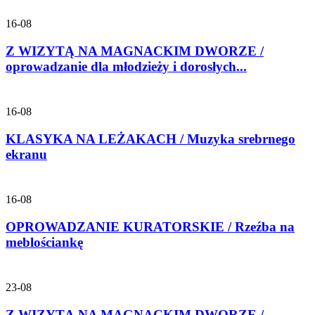
16-08
Z WIZYTĄ NA MAGNACKIM DWORZE /
oprowadzanie dla młodzieży i dorosłych...
16-08
KLASYKA NA LEŻAKACH / Muzyka srebrnego
ekranu
16-08
OPROWADZANIE KURATORSKIE / Rzeźba na
meblościankę
23-08
Z WIZYTĄ NA MAGNACKIM DWORZE /