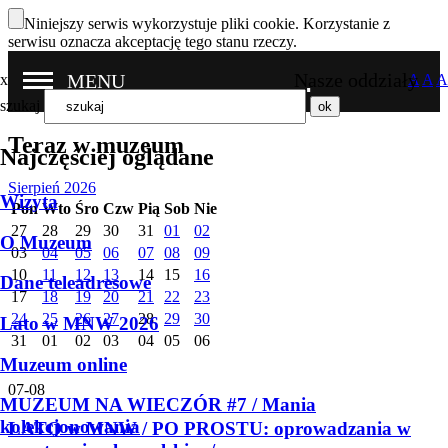
Niniejszy serwis wykorzystuje pliki cookie. Korzystanie z
serwisu oznacza akceptację tego stanu rzeczy.
Nasze oddziały
MENU
x
A
A
A
szukaj
Teraz w muzeum
Najczęściej oglądane
Sierpień 2026
Wizyta
Pon
Wto
Śro
Czw
Pią
Sob
Nie
27
28
29
30
31
01
02
O Muzeum
03
04
05
06
07
08
09
10
11
12
13
14
15
16
Dane teleadresowe
17
18
19
20
21
22
23
24
25
26
27
28
29
30
Lato w MNW 2026
31
01
02
03
04
05
06
Muzeum online
07-08
MUZEUM NA WIECZÓR #7 / Mania
kolekcjonowania
LATO w MNW / PO PROSTU: oprowadzania w