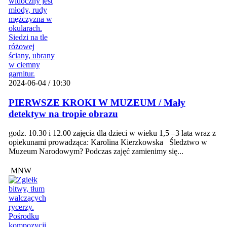
2024-06-04 / 10:30
PIERWSZE KROKI W MUZEUM / Mały
detektyw na tropie obrazu
godz. 10.30 i 12.00 zajęcia dla dzieci w wieku 1,5 –3 lata wraz z
opiekunami prowadząca: Karolina Kierzkowska Śledztwo w
Muzeum Narodowym? Podczas zajęć zamienimy się...
MNW