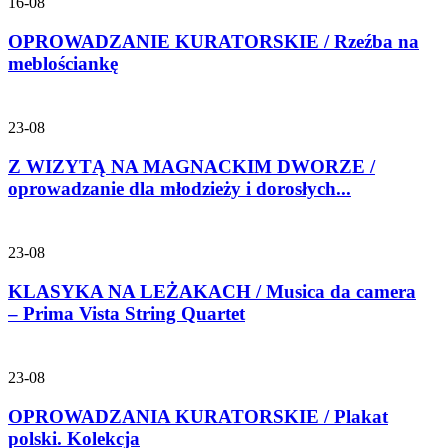
16-08
OPROWADZANIE KURATORSKIE / Rzeźba na
meblościankę
23-08
Z WIZYTĄ NA MAGNACKIM DWORZE /
oprowadzanie dla młodzieży i dorosłych...
23-08
KLASYKA NA LEŻAKACH / Musica da camera
– Prima Vista String Quartet
23-08
OPROWADZANIA KURATORSKIE / Plakat
polski. Kolekcja