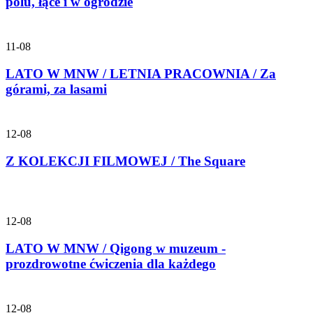
polu, łące i w ogrodzie
11-08
LATO W MNW / LETNIA PRACOWNIA / Za
górami, za lasami
12-08
Z KOLEKCJI FILMOWEJ / The Square
12-08
LATO W MNW / Qigong w muzeum -
prozdrowotne ćwiczenia dla każdego
12-08