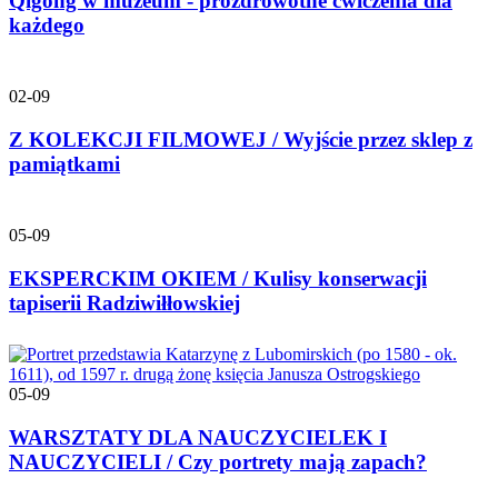
Qigong w muzeum - prozdrowotne ćwiczenia dla
każdego
02-09
Z KOLEKCJI FILMOWEJ / Wyjście przez sklep z
pamiątkami
05-09
EKSPERCKIM OKIEM / Kulisy konserwacji
tapiserii Radziwiłłowskiej
05-09
WARSZTATY DLA NAUCZYCIELEK I
NAUCZYCIELI / Czy portrety mają zapach?