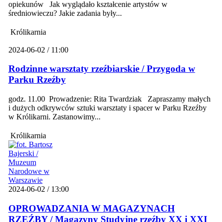
opiekunów Jak wyglądało kształcenie artystów w
średniowieczu? Jakie zadania były...
Królikarnia
2024-06-02 / 11:00
Rodzinne warsztaty rzeźbiarskie / Przygoda w
Parku Rzeźby
godz. 11.00 Prowadzenie: Rita Twardziak Zapraszamy małych
i dużych odkrywców sztuki warsztaty i spacer w Parku Rzeźby
w Królikarni. Zastanowimy...
Królikarnia
2024-06-02 / 13:00
OPROWADZANIA W MAGAZYNACH
RZEŹBY / Magazyny Studyjne rzeźby XX i XXI