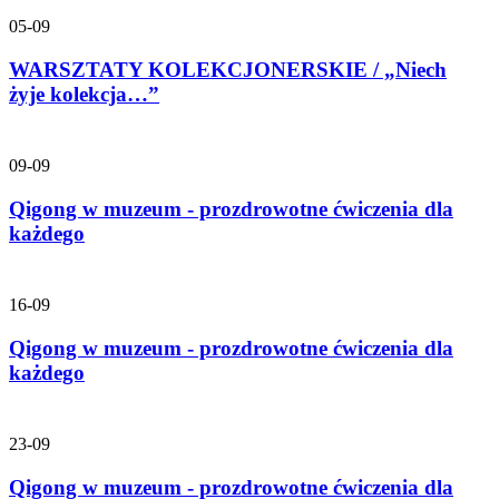
05-09
WARSZTATY KOLEKCJONERSKIE / „Niech
żyje kolekcja…”
09-09
Qigong w muzeum - prozdrowotne ćwiczenia dla
każdego
16-09
Qigong w muzeum - prozdrowotne ćwiczenia dla
każdego
23-09
Qigong w muzeum - prozdrowotne ćwiczenia dla