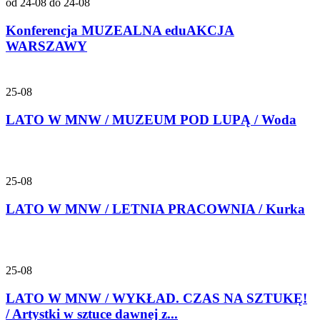
od 24-08 do 24-08
Konferencja MUZEALNA eduAKCJA
WARSZAWY
25-08
LATO W MNW / MUZEUM POD LUPĄ / Woda
25-08
LATO W MNW / LETNIA PRACOWNIA / Kurka
25-08
LATO W MNW / WYKŁAD. CZAS NA SZTUKĘ!
/ Artystki w sztuce dawnej z...