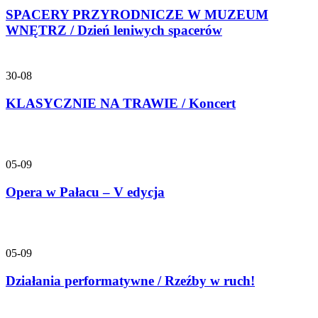
SPACERY PRZYRODNICZE W MUZEUM
WNĘTRZ / Dzień leniwych spacerów
30-08
KLASYCZNIE NA TRAWIE / Koncert
05-09
Opera w Pałacu – V edycja
05-09
Działania performatywne / Rzeźby w ruch!