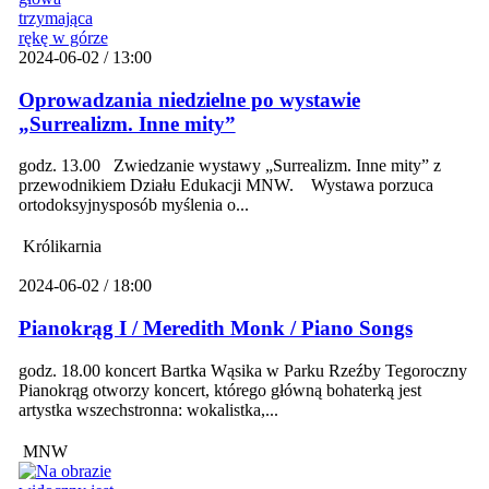
2024-06-02 / 13:00
Oprowadzania niedzielne po wystawie
„Surrealizm. Inne mity”
godz. 13.00 Zwiedzanie wystawy „Surrealizm. Inne mity” z
przewodnikiem Działu Edukacji MNW. Wystawa porzuca
ortodoksyjnysposób myślenia o...
Królikarnia
2024-06-02 / 18:00
Pianokrąg I / Meredith Monk / Piano Songs
godz. 18.00 koncert Bartka Wąsika w Parku Rzeźby Tegoroczny
Pianokrąg otworzy koncert, którego główną bohaterką jest
artystka wszechstronna: wokalistka,...
MNW