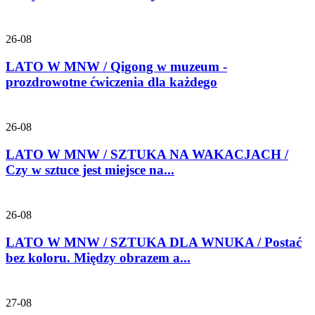
26-08
LATO W MNW / Qigong w muzeum -
prozdrowotne ćwiczenia dla każdego
26-08
LATO W MNW / SZTUKA NA WAKACJACH /
Czy w sztuce jest miejsce na...
26-08
LATO W MNW / SZTUKA DLA WNUKA / Postać
bez koloru. Między obrazem a...
27-08