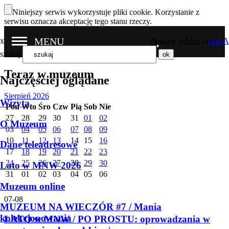
Niniejszy serwis wykorzystuje pliki cookie. Korzystanie z
serwisu oznacza akceptację tego stanu rzeczy.
Nasze oddziały
MENU
x
A
A
A
szukaj
Teraz w muzeum
Najczęściej oglądane
Sierpień 2026
Wizyta
Pon
Wto
Śro
Czw
Pią
Sob
Nie
27
28
29
30
31
01
02
O Muzeum
03
04
05
06
07
08
09
10
11
12
13
14
15
16
Dane teleadresowe
17
18
19
20
21
22
23
24
25
26
27
28
29
30
Lato w MNW 2026
31
01
02
03
04
05
06
Muzeum online
07-08
MUZEUM NA WIECZÓR #7 / Mania
kolekcjonowania
LATO w MNW / PO PROSTU: oprowadzania w