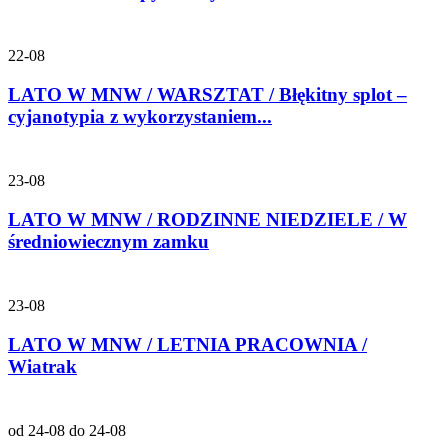
22-08
LATO W MNW / WARSZTAT / Błękitny splot –
cyjanotypia z wykorzystaniem...
23-08
LATO W MNW / RODZINNE NIEDZIELE / W
średniowiecznym zamku
23-08
LATO W MNW / LETNIA PRACOWNIA /
Wiatrak
od 24-08 do 24-08