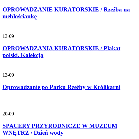
OPROWADZANIE KURATORSKIE / Rzeźba na
meblościankę
13-09
OPROWADZANIA KURATORSKIE / Plakat
polski. Kolekcja
13-09
Oprowadzanie po Parku Rzeźby w Królikarni
20-09
SPACERY PRZYRODNICZE W MUZEUM
WNĘTRZ / Dzień wody