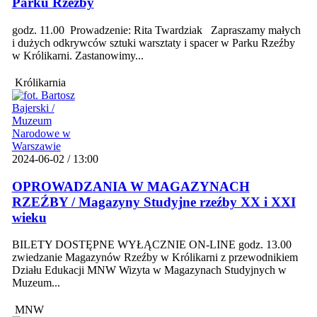
Parku Rzeźby
godz. 11.00 Prowadzenie: Rita Twardziak Zapraszamy małych
i dużych odkrywców sztuki warsztaty i spacer w Parku Rzeźby
w Królikarni. Zastanowimy...
Królikarnia
2024-06-02 / 13:00
OPROWADZANIA W MAGAZYNACH
RZEŹBY / Magazyny Studyjne rzeźby XX i XXI
wieku
BILETY DOSTĘPNE WYŁĄCZNIE ON-LINE godz. 13.00
zwiedzanie Magazynów Rzeźby w Królikarni z przewodnikiem
Działu Edukacji MNW Wizyta w Magazynach Studyjnych w
Muzeum...
MNW