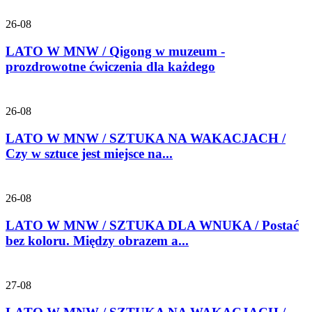
26-08
LATO W MNW / Qigong w muzeum -
prozdrowotne ćwiczenia dla każdego
26-08
LATO W MNW / SZTUKA NA WAKACJACH /
Czy w sztuce jest miejsce na...
26-08
LATO W MNW / SZTUKA DLA WNUKA / Postać
bez koloru. Między obrazem a...
27-08