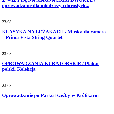
oprowadzanie dla młodzieży i dorosłych...
23-08
KLASYKA NA LEŻAKACH / Musica da camera
– Prima Vista String Quartet
23-08
OPROWADZANIA KURATORSKIE / Plakat
polski. Kolekcja
23-08
Oprowadzanie po Parku Rzeźby w Królikarni