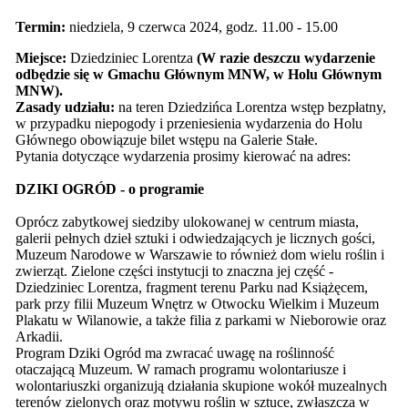
Termin:
niedziela, 9 czerwca 2024, godz. 11.00 - 15.00
Miejsce:
Dziedziniec Lorentza
(W razie deszczu wydarzenie
odbędzie się w Gmachu Głównym MNW, w Holu Głównym
MNW).
Zasady udziału:
na teren Dziedzińca Lorentza wstęp bezpłatny,
w przypadku niepogody i przeniesienia wydarzenia do Holu
Głównego obowiązuje bilet wstępu na Galerie Stałe.
Pytania dotyczące wydarzenia prosimy kierować na adres:
DZIKI OGRÓD - o programie
Oprócz zabytkowej siedziby ulokowanej w centrum miasta,
galerii pełnych dzieł sztuki i odwiedzających je licznych gości,
Muzeum Narodowe w Warszawie to również dom wielu roślin i
zwierząt. Zielone części instytucji to znaczna jej część -
Dziedziniec Lorentza, fragment terenu Parku nad Książęcem,
park przy filii Muzeum Wnętrz w Otwocku Wielkim i Muzeum
Plakatu w Wilanowie, a także filia z parkami w Nieborowie oraz
Arkadii.
Program Dziki Ogród ma zwracać uwagę na roślinność
otaczającą Muzeum. W ramach programu wolontariusze i
wolontariuszki organizują działania skupione wokół muzealnych
terenów zielonych oraz motywu roślin w sztuce, zwłaszcza w