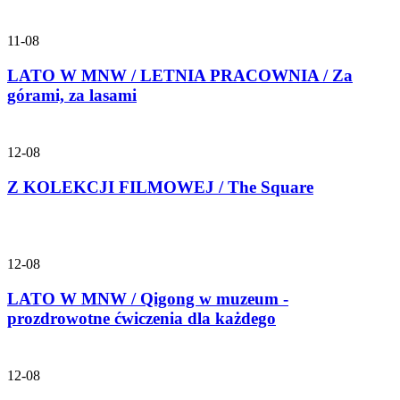
11-08
LATO W MNW / LETNIA PRACOWNIA / Za
górami, za lasami
12-08
Z KOLEKCJI FILMOWEJ / The Square
12-08
LATO W MNW / Qigong w muzeum -
prozdrowotne ćwiczenia dla każdego
12-08