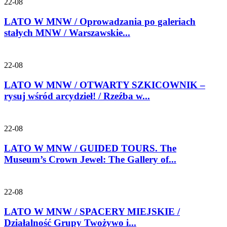
22-08
LATO W MNW / Oprowadzania po galeriach
stałych MNW / Warszawskie...
22-08
LATO W MNW / OTWARTY SZKICOWNIK –
rysuj wśród arcydzieł! / Rzeźba w...
22-08
LATO W MNW / GUIDED TOURS. The
Museum’s Crown Jewel: The Gallery of...
22-08
LATO W MNW / SPACERY MIEJSKIE /
Działalność Grupy Twożywo i...