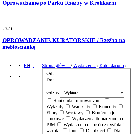
Oprowadzanie po Parku Rzeźby w Królikarni
25-10
OPROWADZANIE KURATORSKIE / Rzeźba na
meblościankę
EN
Strona główna
/
Wydarzenia
/
Kalendarium
/
Od:
Do:
Gdzie:
Spotkania i oprowadzania
Wykłady
Warsztaty
Koncerty
Filmy
Wystawy
Konferencje
naukowe
Wydarzenia tłumaczone na
PJM
Wydarzenia dla osób z dysfukcją
wzroku
Inne
Dla dzieci
Dla