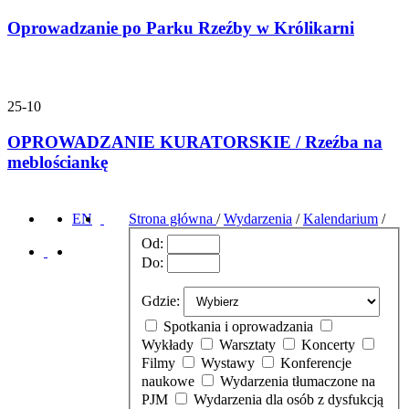
Oprowadzanie po Parku Rzeźby w Królikarni
25-10
OPROWADZANIE KURATORSKIE / Rzeźba na
meblościankę
EN
Strona główna
/
Wydarzenia
/
Kalendarium
/
Od:
Do:
Gdzie:
Spotkania i oprowadzania
Wykłady
Warsztaty
Koncerty
Filmy
Wystawy
Konferencje
naukowe
Wydarzenia tłumaczone na
PJM
Wydarzenia dla osób z dysfukcją