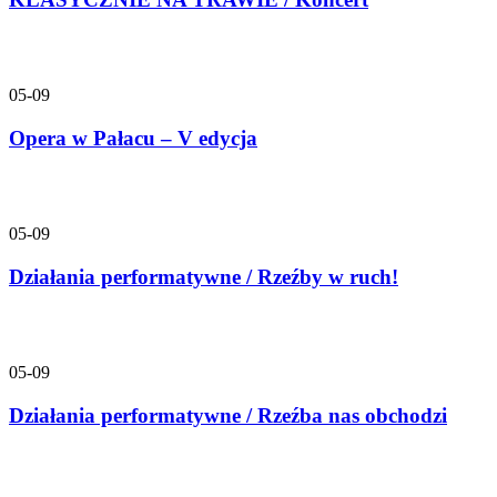
05-09
Opera w Pałacu – V edycja
05-09
Działania performatywne / Rzeźby w ruch!
05-09
Działania performatywne / Rzeźba nas obchodzi