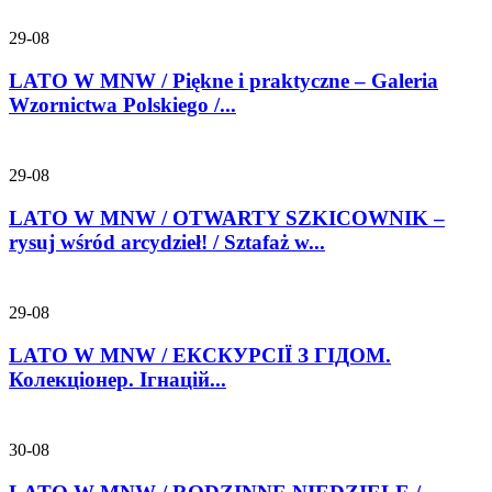
29-08
LATO W MNW / Piękne i praktyczne – Galeria
Wzornictwa Polskiego /...
29-08
LATO W MNW / OTWARTY SZKICOWNIK –
rysuj wśród arcydzieł! / Sztafaż w...
29-08
LATO W MNW / ЕКСКУРСІЇ З ГІДОМ.
Колекціонер. Ігнацій...
30-08