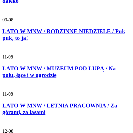
daleko
09-08
LATO W MNW / RODZINNE NIEDZIELE / Puk
puk, to ja!
11-08
LATO W MNW / MUZEUM POD LUPĄ / Na
polu, łące i w ogrodzie
11-08
LATO W MNW / LETNIA PRACOWNIA / Za
górami, za lasami
12-08