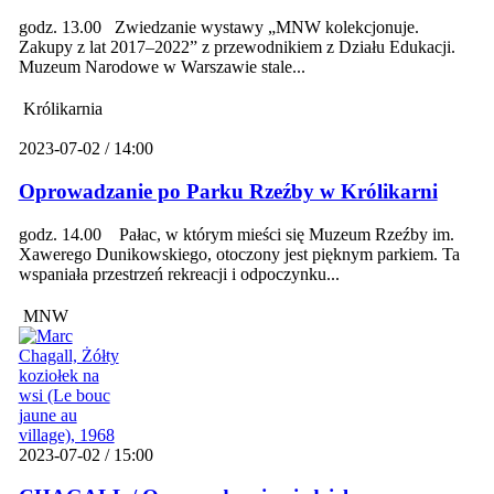
godz. 13.00 Zwiedzanie wystawy „MNW kolekcjonuje.
Zakupy z lat 2017–2022” z przewodnikiem z Działu Edukacji.
Muzeum Narodowe w Warszawie stale...
Królikarnia
2023-07-02 / 14:00
Oprowadzanie po Parku Rzeźby w Królikarni
godz. 14.00 Pałac, w którym mieści się Muzeum Rzeźby im.
Xawerego Dunikowskiego, otoczony jest pięknym parkiem. Ta
wspaniała przestrzeń rekreacji i odpoczynku...
MNW
2023-07-02 / 15:00