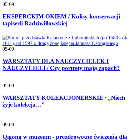
05-09
EKSPERCKIM OKIEM / Kulisy konserwacji
tapiserii Radziwiłłowskiej
05-09
WARSZTATY DLA NAUCZYCIELEK I
NAUCZYCIELI / Czy portrety mają zapach?
05-09
WARSZTATY KOLEKCJONERSKIE / „Niech
żyje kolekcja…”
09-09
Qigong w muzeum - prozdrowotne ćwiczenia dla