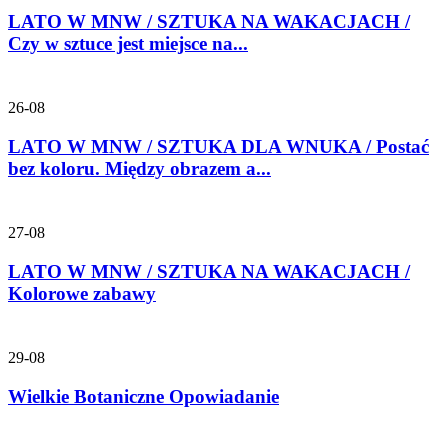
LATO W MNW / SZTUKA NA WAKACJACH /
Czy w sztuce jest miejsce na...
26-08
LATO W MNW / SZTUKA DLA WNUKA / Postać
bez koloru. Między obrazem a...
27-08
LATO W MNW / SZTUKA NA WAKACJACH /
Kolorowe zabawy
29-08
Wielkie Botaniczne Opowiadanie