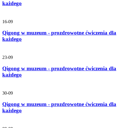
każdego
16-09
Qigong w muzeum - prozdrowotne ćwiczenia dla
każdego
23-09
Qigong w muzeum - prozdrowotne ćwiczenia dla
każdego
30-09
Qigong w muzeum - prozdrowotne ćwiczenia dla
każdego