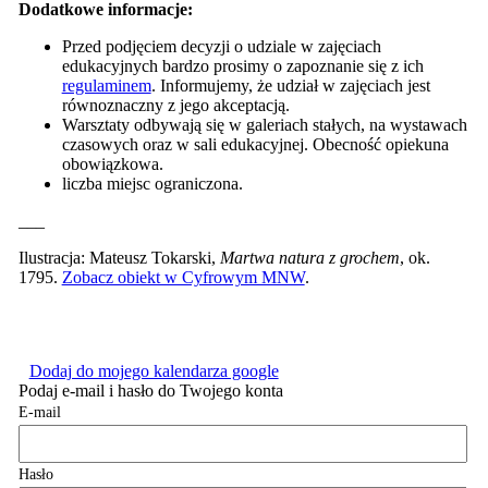
Dodatkowe informacje:
Przed podjęciem decyzji o udziale w zajęciach
edukacyjnych bardzo prosimy o zapoznanie się z ich
regulaminem
. Informujemy, że udział w zajęciach jest
równoznaczny z jego akceptacją.
Warsztaty odbywają się w galeriach stałych, na wystawach
czasowych oraz w sali edukacyjnej. Obecność opiekuna
obowiązkowa.
liczba miejsc ograniczona.
___
Ilustracja: Mateusz Tokarski,
Martwa natura z grochem
, ok.
1795.
Zobacz obiekt w Cyfrowym MNW
.
Dodaj do mojego kalendarza google
Podaj e-mail i hasło do Twojego konta
E-mail
Hasło