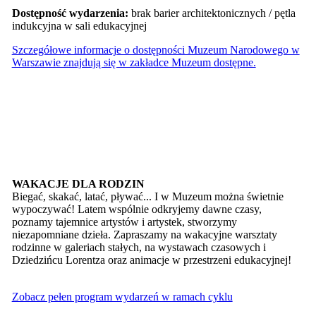
Dostępność wydarzenia:
brak barier architektonicznych / pętla
indukcyjna w sali edukacyjnej
Szczegółowe informacje o dostępności Muzeum Narodowego w
Warszawie znajdują się w zakładce Muzeum dostępne.
WAKACJE DLA RODZIN
Biegać, skakać, latać, pływać... I w Muzeum można świetnie
wypoczywać! Latem wspólnie odkryjemy dawne czasy,
poznamy tajemnice artystów i artystek, stworzymy
niezapomniane dzieła. Zapraszamy na wakacyjne warsztaty
rodzinne w galeriach stałych, na wystawach czasowych i
Dziedzińcu Lorentza oraz animacje w przestrzeni edukacyjnej!
Zobacz pełen program wydarzeń w ramach cyklu