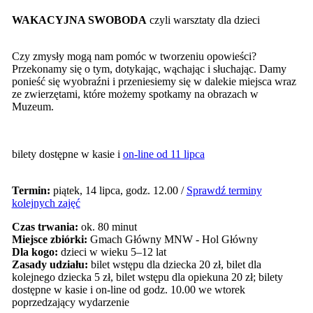
WAKACYJNA SWOBODA
czyli warsztaty dla dzieci
Czy zmysły mogą nam pomóc w tworzeniu opowieści?
Przekonamy się o tym, dotykając, wąchając i słuchając. Damy
ponieść się wyobraźni i przeniesiemy się w dalekie miejsca wraz
ze zwierzętami, które możemy spotkamy na obrazach w
Muzeum.
bilety dostępne w kasie i
on-line od 11 lipca
Termin:
piątek, 14 lipca, godz. 12.00 /
Sprawdź terminy
kolejnych zajęć
Czas trwania:
ok. 80 minut
Miejsce zbiórki:
Gmach Główny MNW - Hol Główny
Dla kogo:
dzieci w wieku 5–12 lat
Zasady udziału:
bilet wstępu dla dziecka 20 zł, bilet dla
kolejnego dziecka 5 zł, bilet wstępu dla opiekuna 20 zł; bilety
dostępne w kasie i on-line od godz. 10.00 we wtorek
poprzedzający wydarzenie