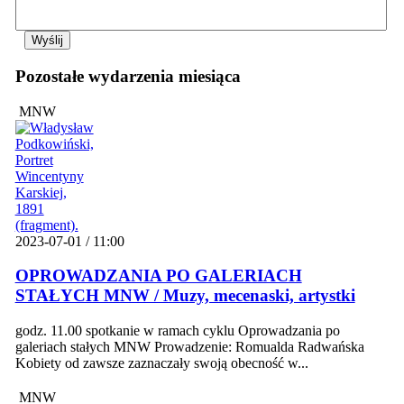
Pozostałe wydarzenia miesiąca
MNW
2023-07-01 / 11:00
OPROWADZANIA PO GALERIACH
STAŁYCH MNW / Muzy, mecenaski, artystki
godz. 11.00 spotkanie w ramach cyklu Oprowadzania po
galeriach stałych MNW Prowadzenie: Romualda Radwańska
Kobiety od zawsze zaznaczały swoją obecność w...
MNW