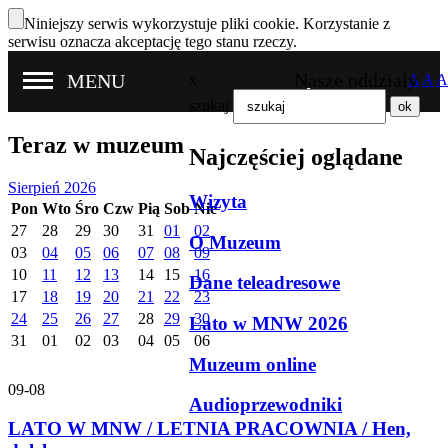
Niniejszy serwis wykorzystuje pliki cookie. Korzystanie z
serwisu oznacza akceptację tego stanu rzeczy.
Nasze oddziały
MENU
x
A
A
A
szukaj
Teraz w muzeum
Najczęściej oglądane
Sierpień 2026
Wizyta
Pon
Wto
Śro
Czw
Pią
Sob
Nie
27
28
29
30
31
01
02
O Muzeum
03
04
05
06
07
08
09
10
11
12
13
14
15
16
Dane teleadresowe
17
18
19
20
21
22
23
24
25
26
27
28
29
30
Lato w MNW 2026
31
01
02
03
04
05
06
Muzeum online
09-08
Audioprzewodniki
LATO W MNW / LETNIA PRACOWNIA / Hen,