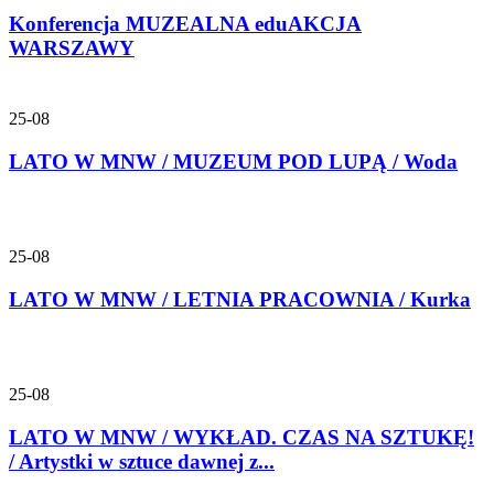
Konferencja MUZEALNA eduAKCJA
WARSZAWY
25-08
LATO W MNW / MUZEUM POD LUPĄ / Woda
25-08
LATO W MNW / LETNIA PRACOWNIA / Kurka
25-08
LATO W MNW / WYKŁAD. CZAS NA SZTUKĘ!
/ Artystki w sztuce dawnej z...