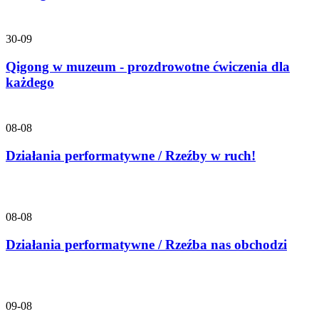
30-09
Qigong w muzeum - prozdrowotne ćwiczenia dla
każdego
08-08
Działania performatywne / Rzeźby w ruch!
08-08
Działania performatywne / Rzeźba nas obchodzi
09-08