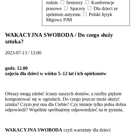
rodzin
Seniorzy
Konferencje
prasowe
Spacery
Dla dzieci ze
spektrum autyzmu
Polski Język
Migowy PJM
WAKACYJNA SWOBODA / Do czego służy
sztuka?
2023-07-13 / 12:00
godz. 12.00
zajęcia dla dzieci w wieku 5–12 lat i ich opiekunów
Obrazy mogą zdobić ściany naszych domów, a rzeźby pięknie
komponować się w ogrodach. Do czego jeszcze może służyć
sztuka? Czym jest ona dla Ciebie? Czy istnieje tylko jedna dobra
odpowiedź? Wspólnie spróbujemy odpowiedzieć na te pytania.
WAKACYJNA SWOBODA
czyli warsztaty dla dzieci