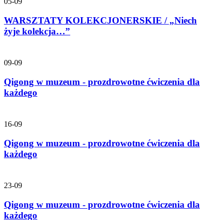
05-09
WARSZTATY KOLEKCJONERSKIE / „Niech
żyje kolekcja…”
09-09
Qigong w muzeum - prozdrowotne ćwiczenia dla
każdego
16-09
Qigong w muzeum - prozdrowotne ćwiczenia dla
każdego
23-09
Qigong w muzeum - prozdrowotne ćwiczenia dla
każdego