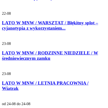
22-08
LATO W MNW / WARSZTAT / Błękitny splot –
cyjanotypia z wykorzystaniem...
23-08
LATO W MNW / RODZINNE NIEDZIELE / W
średniowiecznym zamku
23-08
LATO W MNW / LETNIA PRACOWNIA /
Wiatrak
od 24-08 do 24-08