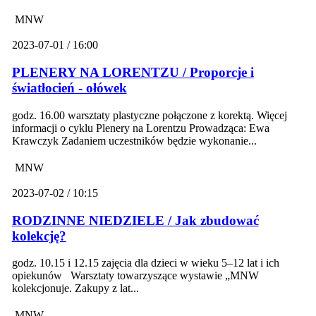
MNW
2023-07-01 / 16:00
PLENERY NA LORENTZU / Proporcje i
światłocień - ołówek
godz. 16.00 warsztaty plastyczne połączone z korektą. Więcej
informacji o cyklu Plenery na Lorentzu Prowadząca: Ewa
Krawczyk Zadaniem uczestników będzie wykonanie...
MNW
2023-07-02 / 10:15
RODZINNE NIEDZIELE / Jak zbudować
kolekcję?
godz. 10.15 i 12.15 zajęcia dla dzieci w wieku 5–12 lat i ich
opiekunów Warsztaty towarzyszące wystawie „MNW
kolekcjonuje. Zakupy z lat...
MNW