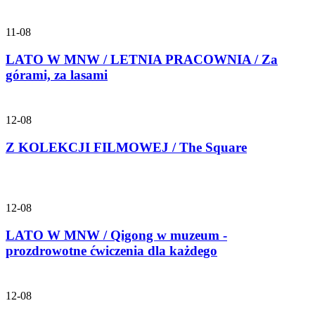
11-08
LATO W MNW / LETNIA PRACOWNIA / Za
górami, za lasami
12-08
Z KOLEKCJI FILMOWEJ / The Square
12-08
LATO W MNW / Qigong w muzeum -
prozdrowotne ćwiczenia dla każdego
12-08