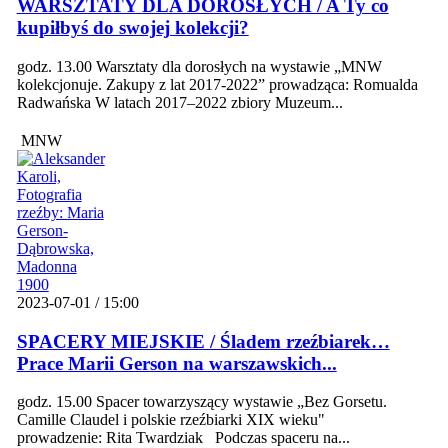
WARSZTATY DLA DOROSŁYCH / A Ty co
kupiłbyś do swojej kolekcji?
godz. 13.00 Warsztaty dla dorosłych na wystawie „MNW
kolekcjonuje. Zakupy z lat 2017-2022” prowadząca: Romualda
Radwańska W latach 2017–2022 zbiory Muzeum...
MNW
2023-07-01 / 15:00
SPACERY MIEJSKIE / Śladem rzeźbiarek…
Prace Marii Gerson na warszawskich...
godz. 15.00 Spacer towarzyszący wystawie „Bez Gorsetu.
Camille Claudel i polskie rzeźbiarki XIX wieku"
prowadzenie: Rita Twardziak Podczas spaceru na...