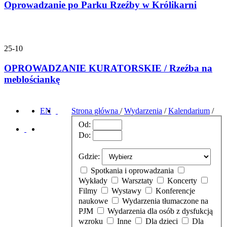
Oprowadzanie po Parku Rzeźby w Królikarni
25-10
OPROWADZANIE KURATORSKIE / Rzeźba na
meblościankę
EN
Strona główna
/
Wydarzenia
/
Kalendarium
/
Od:
Do:
Gdzie:
Spotkania i oprowadzania
Wykłady
Warsztaty
Koncerty
Filmy
Wystawy
Konferencje
naukowe
Wydarzenia tłumaczone na
PJM
Wydarzenia dla osób z dysfukcją
wzroku
Inne
Dla dzieci
Dla