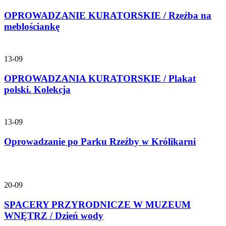
OPROWADZANIE KURATORSKIE / Rzeźba na
meblościankę
13-09
OPROWADZANIA KURATORSKIE / Plakat
polski. Kolekcja
13-09
Oprowadzanie po Parku Rzeźby w Królikarni
20-09
SPACERY PRZYRODNICZE W MUZEUM
WNĘTRZ / Dzień wody