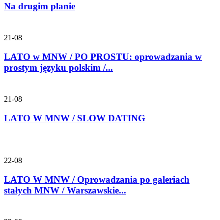
Na drugim planie
21-08
LATO w MNW / PO PROSTU: oprowadzania w
prostym języku polskim /...
21-08
LATO W MNW / SLOW DATING
22-08
LATO W MNW / Oprowadzania po galeriach
stałych MNW / Warszawskie...