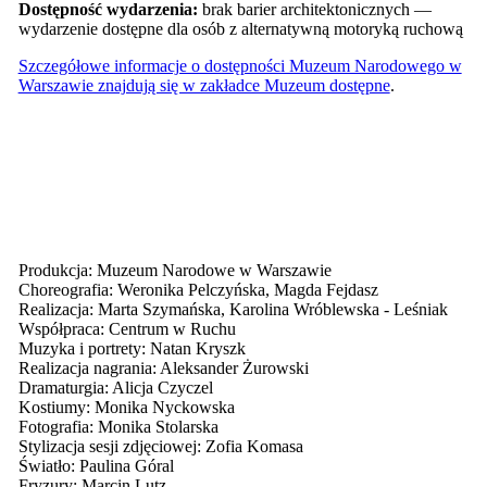
Dostępność wydarzenia:
brak barier architektonicznych —
wydarzenie dostępne dla osób z alternatywną motoryką ruchową
Szczegółowe informacje o dostępności Muzeum Narodowego w
Warszawie znajdują się w zakładce Muzeum dostępne
.
Produkcja: Muzeum Narodowe w Warszawie
Choreografia: Weronika Pelczyńska, Magda Fejdasz
Realizacja: Marta Szymańska, Karolina Wróblewska - Leśniak
Współpraca: Centrum w Ruchu
Muzyka i portrety: Natan Kryszk
Realizacja nagrania: Aleksander Żurowski
Dramaturgia: Alicja Czyczel
Kostiumy: Monika Nyckowska
Fotografia: Monika Stolarska
Stylizacja sesji zdjęciowej: Zofia Komasa
Światło: Paulina Góral
Fryzury: Marcin Lutz