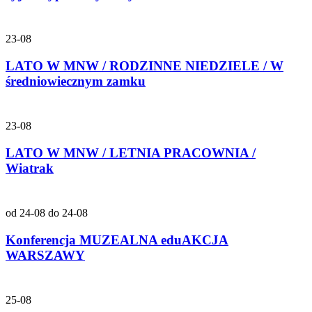
23-08
LATO W MNW / RODZINNE NIEDZIELE / W
średniowiecznym zamku
23-08
LATO W MNW / LETNIA PRACOWNIA /
Wiatrak
od 24-08 do 24-08
Konferencja MUZEALNA eduAKCJA
WARSZAWY
25-08