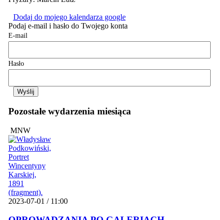
Dodaj do mojego kalendarza google
Podaj e-mail i hasło do Twojego konta
E-mail
Hasło
Pozostałe wydarzenia miesiąca
MNW
2023-07-01 / 11:00
OPROWADZANIA PO GALERIACH