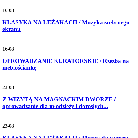
16-08
KLASYKA NA LEŻAKACH / Muzyka srebrnego
ekranu
16-08
OPROWADZANIE KURATORSKIE / Rzeźba na
meblościankę
23-08
Z WIZYTĄ NA MAGNACKIM DWORZE /
oprowadzanie dla młodzieży i dorosłych...
23-08
KLASYKA NA LEŻAKACH / Musica da camera