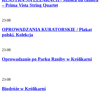
– Prima Vista String Quartet
23-08
OPROWADZANIA KURATORSKIE / Plakat
polski. Kolekcja
23-08
Oprowadzanie po Parku Rzeźby w Królikarni
23-08
Biodróże w Królikarni