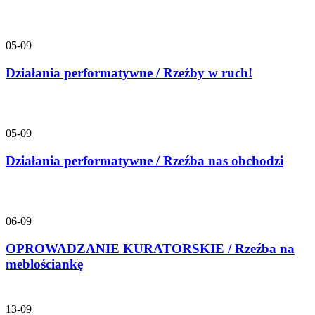
05-09
Działania performatywne / Rzeźby w ruch!
05-09
Działania performatywne / Rzeźba nas obchodzi
06-09
OPROWADZANIE KURATORSKIE / Rzeźba na
meblościankę
13-09