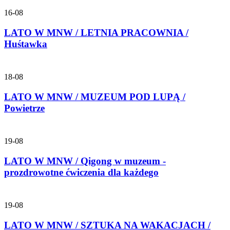
16-08
LATO W MNW / LETNIA PRACOWNIA /
Huśtawka
18-08
LATO W MNW / MUZEUM POD LUPĄ /
Powietrze
19-08
LATO W MNW / Qigong w muzeum -
prozdrowotne ćwiczenia dla każdego
19-08
LATO W MNW / SZTUKA NA WAKACJACH /