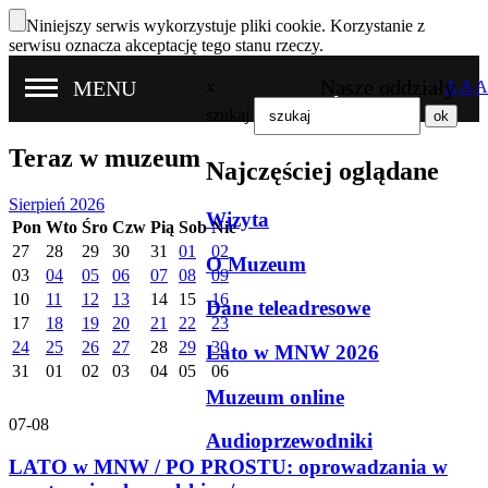
Niniejszy serwis wykorzystuje pliki cookie. Korzystanie z
serwisu oznacza akceptację tego stanu rzeczy.
Nasze oddziały
MENU
x
A
A
A
szukaj
Teraz w muzeum
Najczęściej oglądane
Sierpień 2026
Wizyta
Pon
Wto
Śro
Czw
Pią
Sob
Nie
27
28
29
30
31
01
02
O Muzeum
03
04
05
06
07
08
09
10
11
12
13
14
15
16
Dane teleadresowe
17
18
19
20
21
22
23
24
25
26
27
28
29
30
Lato w MNW 2026
31
01
02
03
04
05
06
Muzeum online
07-08
Audioprzewodniki
LATO w MNW / PO PROSTU: oprowadzania w