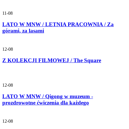
11-08
LATO W MNW / LETNIA PRACOWNIA / Za
górami, za lasami
12-08
Z KOLEKCJI FILMOWEJ / The Square
12-08
LATO W MNW / Qigong w muzeum -
prozdrowotne ćwiczenia dla każdego
12-08