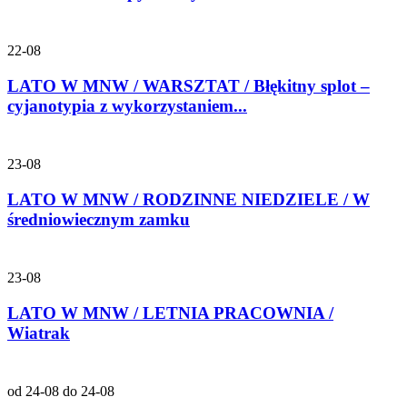
22-08
LATO W MNW / WARSZTAT / Błękitny splot –
cyjanotypia z wykorzystaniem...
23-08
LATO W MNW / RODZINNE NIEDZIELE / W
średniowiecznym zamku
23-08
LATO W MNW / LETNIA PRACOWNIA /
Wiatrak
od 24-08 do 24-08