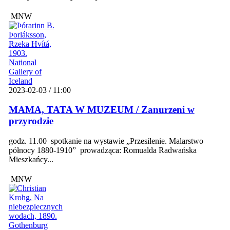
MNW
2023-02-03 / 11:00
MAMA, TATA W MUZEUM / Zanurzeni w
przyrodzie
godz. 11.00 spotkanie na wystawie „Przesilenie. Malarstwo
północy 1880-1910” prowadząca: Romualda Radwańska
Mieszkańcy...
MNW