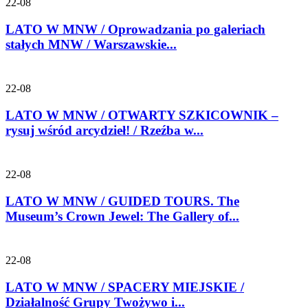
22-08
LATO W MNW / Oprowadzania po galeriach
stałych MNW / Warszawskie...
22-08
LATO W MNW / OTWARTY SZKICOWNIK –
rysuj wśród arcydzieł! / Rzeźba w...
22-08
LATO W MNW / GUIDED TOURS. The
Museum’s Crown Jewel: The Gallery of...
22-08
LATO W MNW / SPACERY MIEJSKIE /
Działalność Grupy Twożywo i...