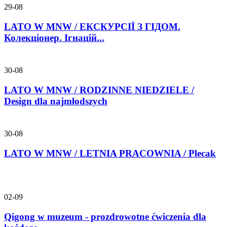
29-08
LATO W MNW / ЕКСКУРСІЇ З ГІДОМ.
Колекціонер. Ігнацій...
30-08
LATO W MNW / RODZINNE NIEDZIELE /
Design dla najmłodszych
30-08
LATO W MNW / LETNIA PRACOWNIA / Plecak
02-09
Qigong w muzeum - prozdrowotne ćwiczenia dla