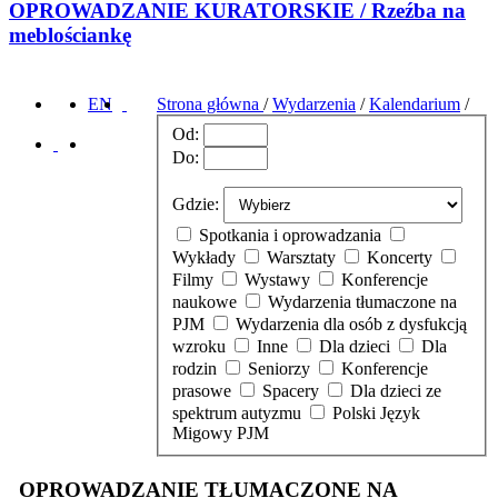
OPROWADZANIE KURATORSKIE / Rzeźba na
meblościankę
EN
Strona główna
/
Wydarzenia
/
Kalendarium
/
Od:
Do:
Gdzie:
Spotkania i oprowadzania
Wykłady
Warsztaty
Koncerty
Filmy
Wystawy
Konferencje
naukowe
Wydarzenia tłumaczone na
PJM
Wydarzenia dla osób z dysfukcją
wzroku
Inne
Dla dzieci
Dla
rodzin
Seniorzy
Konferencje
prasowe
Spacery
Dla dzieci ze
spektrum autyzmu
Polski Język
Migowy PJM
OPROWADZANIE TŁUMACZONE NA