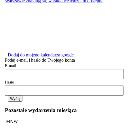
Warszawie znajdują się w zakładce Muzeum dostępne
.
Dodaj do mojego kalendarza google
Podaj e-mail i hasło do Twojego konta
E-mail
Hasło
Pozostałe wydarzenia miesiąca
MNW