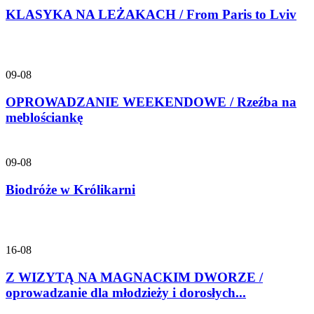
KLASYKA NA LEŻAKACH / From Paris to Lviv
09-08
OPROWADZANIE WEEKENDOWE / Rzeźba na
meblościankę
09-08
Biodróże w Królikarni
16-08
Z WIZYTĄ NA MAGNACKIM DWORZE /
oprowadzanie dla młodzieży i dorosłych...