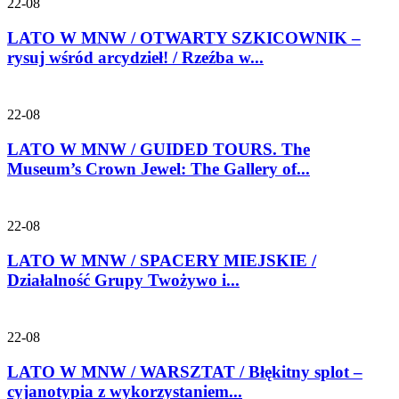
22-08
LATO W MNW / OTWARTY SZKICOWNIK –
rysuj wśród arcydzieł! / Rzeźba w...
22-08
LATO W MNW / GUIDED TOURS. The
Museum’s Crown Jewel: The Gallery of...
22-08
LATO W MNW / SPACERY MIEJSKIE /
Działalność Grupy Twożywo i...
22-08
LATO W MNW / WARSZTAT / Błękitny splot –
cyjanotypia z wykorzystaniem...