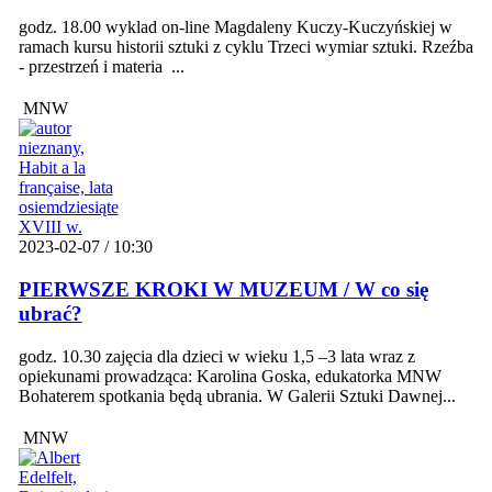
godz. 18.00 wyklad on-line Magdaleny Kuczy-Kuczyńskiej w
ramach kursu historii sztuki z cyklu Trzeci wymiar sztuki. Rzeźba
- przestrzeń i materia ...
MNW
2023-02-07 / 10:30
PIERWSZE KROKI W MUZEUM / W co się
ubrać?
godz. 10.30 zajęcia dla dzieci w wieku 1,5 –3 lata wraz z
opiekunami prowadząca: Karolina Goska, edukatorka MNW
Bohaterem spotkania będą ubrania. W Galerii Sztuki Dawnej...
MNW