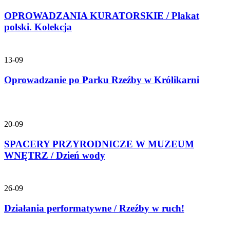
OPROWADZANIA KURATORSKIE / Plakat
polski. Kolekcja
13-09
Oprowadzanie po Parku Rzeźby w Królikarni
20-09
SPACERY PRZYRODNICZE W MUZEUM
WNĘTRZ / Dzień wody
26-09
Działania performatywne / Rzeźby w ruch!