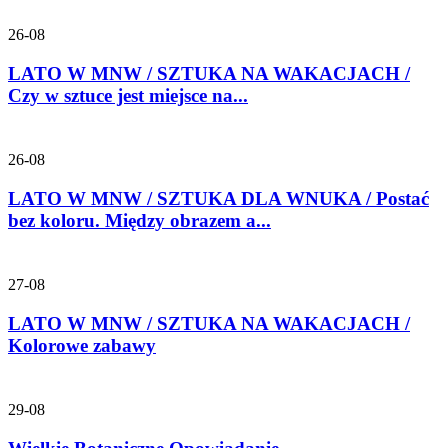
26-08
LATO W MNW / SZTUKA NA WAKACJACH /
Czy w sztuce jest miejsce na...
26-08
LATO W MNW / SZTUKA DLA WNUKA / Postać
bez koloru. Między obrazem a...
27-08
LATO W MNW / SZTUKA NA WAKACJACH /
Kolorowe zabawy
29-08