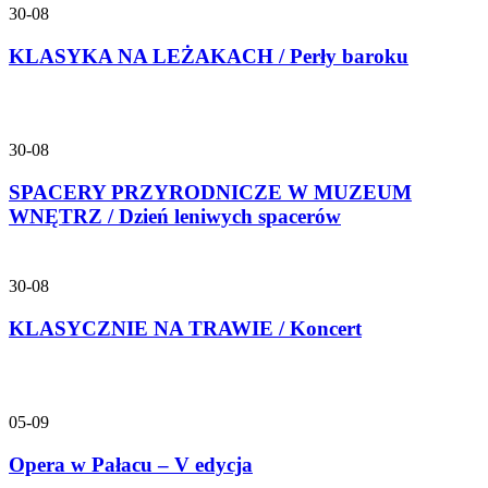
30-08
KLASYKA NA LEŻAKACH / Perły baroku
30-08
SPACERY PRZYRODNICZE W MUZEUM
WNĘTRZ / Dzień leniwych spacerów
30-08
KLASYCZNIE NA TRAWIE / Koncert
05-09
Opera w Pałacu – V edycja