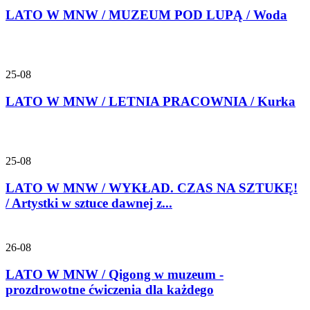
LATO W MNW / MUZEUM POD LUPĄ / Woda
25-08
LATO W MNW / LETNIA PRACOWNIA / Kurka
25-08
LATO W MNW / WYKŁAD. CZAS NA SZTUKĘ!
/ Artystki w sztuce dawnej z...
26-08
LATO W MNW / Qigong w muzeum -
prozdrowotne ćwiczenia dla każdego