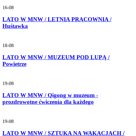
16-08
LATO W MNW / LETNIA PRACOWNIA /
Huśtawka
18-08
LATO W MNW / MUZEUM POD LUPĄ /
Powietrze
19-08
LATO W MNW / Qigong w muzeum -
prozdrowotne ćwiczenia dla każdego
19-08
LATO W MNW / SZTUKA NA WAKACJACH /