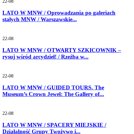
22-08
LATO W MNW / Oprowadzania po galeriach
stałych MNW / Warszawskie...
22-08
LATO W MNW / OTWARTY SZKICOWNIK –
rysuj wśród arcydzieł! / Rzeźba w...
22-08
LATO W MNW / GUIDED TOURS. The
Museum’s Crown Jewel: The Gallery of...
22-08
LATO W MNW / SPACERY MIEJSKIE /
Działalność Grupy Twożywo i...