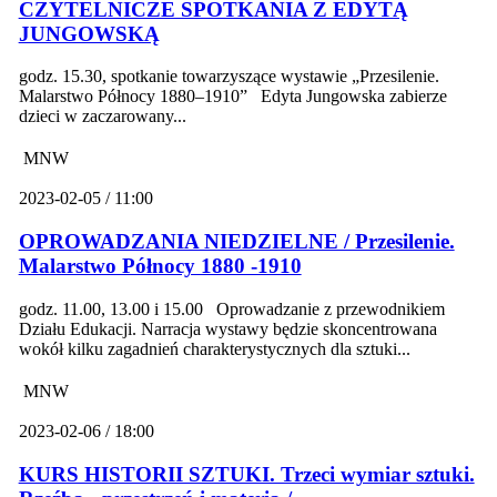
CZYTELNICZE SPOTKANIA Z EDYTĄ
JUNGOWSKĄ
godz. 15.30, spotkanie towarzyszące wystawie „Przesilenie.
Malarstwo Północy 1880–1910” Edyta Jungowska zabierze
dzieci w zaczarowany...
MNW
2023-02-05 / 11:00
OPROWADZANIA NIEDZIELNE / Przesilenie.
Malarstwo Północy 1880 -1910
godz. 11.00, 13.00 i 15.00 Oprowadzanie z przewodnikiem
Działu Edukacji. Narracja wystawy będzie skoncentrowana
wokół kilku zagadnień charakterystycznych dla sztuki...
MNW
2023-02-06 / 18:00
KURS HISTORII SZTUKI. Trzeci wymiar sztuki.