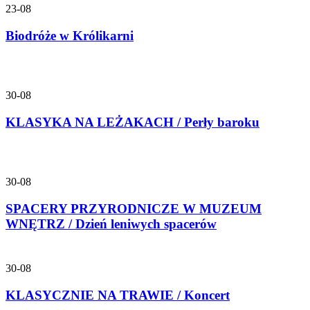
23-08
Biodróże w Królikarni
30-08
KLASYKA NA LEŻAKACH / Perły baroku
30-08
SPACERY PRZYRODNICZE W MUZEUM
WNĘTRZ / Dzień leniwych spacerów
30-08
KLASYCZNIE NA TRAWIE / Koncert