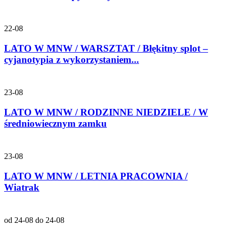
22-08
LATO W MNW / WARSZTAT / Błękitny splot –
cyjanotypia z wykorzystaniem...
23-08
LATO W MNW / RODZINNE NIEDZIELE / W
średniowiecznym zamku
23-08
LATO W MNW / LETNIA PRACOWNIA /
Wiatrak
od 24-08 do 24-08