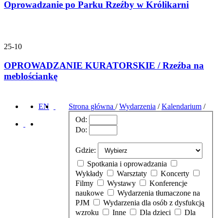
Oprowadzanie po Parku Rzeźby w Królikarni
25-10
OPROWADZANIE KURATORSKIE / Rzeźba na
meblościankę
EN
Strona główna
/
Wydarzenia
/
Kalendarium
/
Od:
Do:
Gdzie:
Spotkania i oprowadzania
Wykłady
Warsztaty
Koncerty
Filmy
Wystawy
Konferencje
naukowe
Wydarzenia tłumaczone na
PJM
Wydarzenia dla osób z dysfukcją
wzroku
Inne
Dla dzieci
Dla