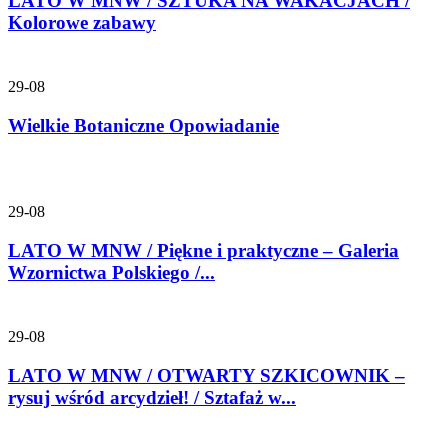
LATO W MNW / SZTUKA NA WAKACJACH /
Kolorowe zabawy
29-08
Wielkie Botaniczne Opowiadanie
29-08
LATO W MNW / Piękne i praktyczne – Galeria
Wzornictwa Polskiego /...
29-08
LATO W MNW / OTWARTY SZKICOWNIK –
rysuj wśród arcydzieł! / Sztafaż w...