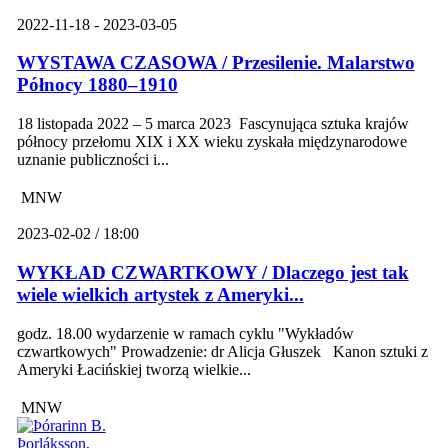
2022-11-18 - 2023-03-05
WYSTAWA CZASOWA / Przesilenie. Malarstwo
Północy 1880–1910
18 listopada 2022 – 5 marca 2023 Fascynująca sztuka krajów
północy przełomu XIX i XX wieku zyskała międzynarodowe
uznanie publiczności i...
MNW
2023-02-02 / 18:00
WYKŁAD CZWARTKOWY / Dlaczego jest tak
wiele wielkich artystek z Ameryki...
godz. 18.00 wydarzenie w ramach cyklu "Wykładów
czwartkowych" Prowadzenie: dr Alicja Głuszek Kanon sztuki z
Ameryki Łacińskiej tworzą wielkie...
MNW