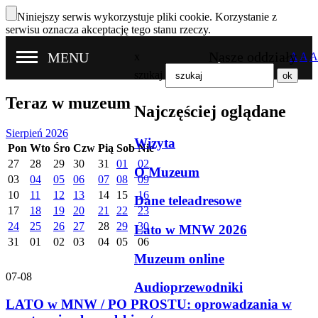
Niniejszy serwis wykorzystuje pliki cookie. Korzystanie z
serwisu oznacza akceptację tego stanu rzeczy.
Nasze oddziały
MENU
x
A
A
A
szukaj
Teraz w muzeum
Najczęściej oglądane
Sierpień 2026
Wizyta
Pon
Wto
Śro
Czw
Pią
Sob
Nie
27
28
29
30
31
01
02
O Muzeum
03
04
05
06
07
08
09
10
11
12
13
14
15
16
Dane teleadresowe
17
18
19
20
21
22
23
24
25
26
27
28
29
30
Lato w MNW 2026
31
01
02
03
04
05
06
Muzeum online
07-08
Audioprzewodniki
LATO w MNW / PO PROSTU: oprowadzania w