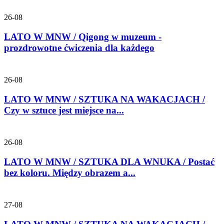
26-08
LATO W MNW / Qigong w muzeum -
prozdrowotne ćwiczenia dla każdego
26-08
LATO W MNW / SZTUKA NA WAKACJACH /
Czy w sztuce jest miejsce na...
26-08
LATO W MNW / SZTUKA DLA WNUKA / Postać
bez koloru. Między obrazem a...
27-08