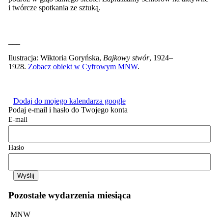
i twórcze spotkania ze sztuką.
___
Ilustracja: Wiktoria Goryńska,
Bajkowy stwór
, 1924–
1928.
Zobacz obiekt w Cyfrowym MNW
.
Dodaj do mojego kalendarza google
Podaj e-mail i hasło do Twojego konta
E-mail
Hasło
Pozostałe wydarzenia miesiąca
MNW