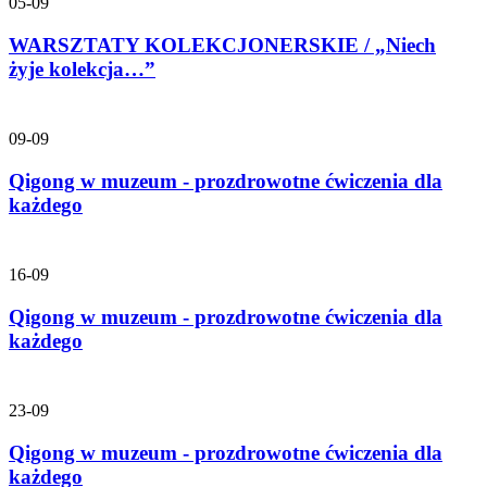
05-09
WARSZTATY KOLEKCJONERSKIE / „Niech
żyje kolekcja…”
09-09
Qigong w muzeum - prozdrowotne ćwiczenia dla
każdego
16-09
Qigong w muzeum - prozdrowotne ćwiczenia dla
każdego
23-09
Qigong w muzeum - prozdrowotne ćwiczenia dla
każdego