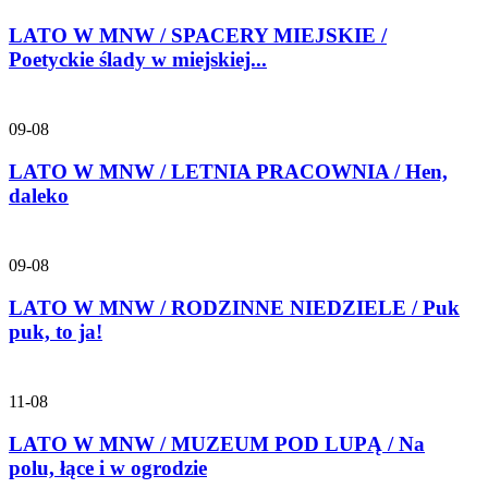
LATO W MNW / SPACERY MIEJSKIE /
Poetyckie ślady w miejskiej...
09-08
LATO W MNW / LETNIA PRACOWNIA / Hen,
daleko
09-08
LATO W MNW / RODZINNE NIEDZIELE / Puk
puk, to ja!
11-08
LATO W MNW / MUZEUM POD LUPĄ / Na
polu, łące i w ogrodzie