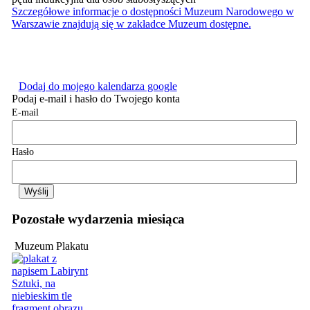
Szczegółowe informacje o dostępności Muzeum Narodowego w
Warszawie znajdują się w zakładce Muzeum dostępne.
Dodaj do mojego kalendarza google
Podaj e-mail i hasło do Twojego konta
E-mail
Hasło
Pozostałe wydarzenia miesiąca
Muzeum Plakatu