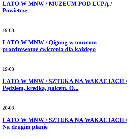
LATO W MNW / MUZEUM POD LUPĄ /
Powietrze
19-08
LATO W MNW / Qigong w muzeum -
prozdrowotne ćwiczenia dla każdego
19-08
LATO W MNW / SZTUKA NA WAKACJACH /
Pędzlem, kredką, palcem. O...
20-08
LATO W MNW / SZTUKA NA WAKACJACH /
Na drugim planie