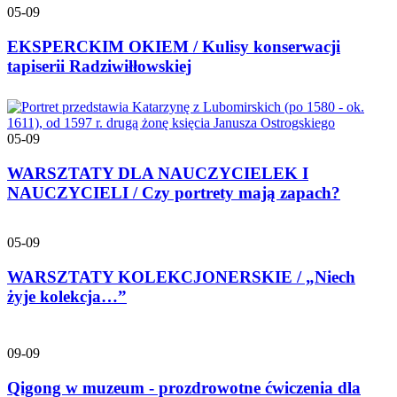
05-09
EKSPERCKIM OKIEM / Kulisy konserwacji
tapiserii Radziwiłłowskiej
05-09
WARSZTATY DLA NAUCZYCIELEK I
NAUCZYCIELI / Czy portrety mają zapach?
05-09
WARSZTATY KOLEKCJONERSKIE / „Niech
żyje kolekcja…”
09-09
Qigong w muzeum - prozdrowotne ćwiczenia dla