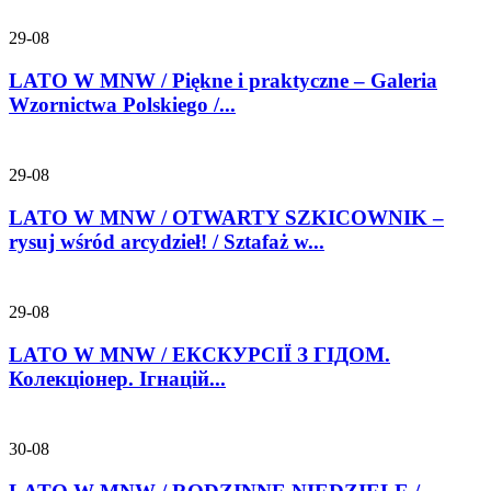
29-08
LATO W MNW / Piękne i praktyczne – Galeria
Wzornictwa Polskiego /...
29-08
LATO W MNW / OTWARTY SZKICOWNIK –
rysuj wśród arcydzieł! / Sztafaż w...
29-08
LATO W MNW / ЕКСКУРСІЇ З ГІДОМ.
Колекціонер. Ігнацій...
30-08