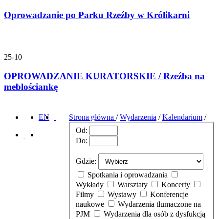
Oprowadzanie po Parku Rzeźby w Królikarni
25-10
OPROWADZANIE KURATORSKIE / Rzeźba na
meblościankę
EN
Strona główna
/
Wydarzenia
/
Kalendarium
/
Od:
Do:
Gdzie:
Spotkania i oprowadzania
Wykłady
Warsztaty
Koncerty
Filmy
Wystawy
Konferencje
naukowe
Wydarzenia tłumaczone na
PJM
Wydarzenia dla osób z dysfukcją