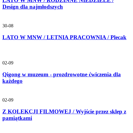
LATO W MNW / RODZINNE NIEDZIELE /
Design dla najmłodszych
30-08
LATO W MNW / LETNIA PRACOWNIA / Plecak
02-09
Qigong w muzeum - prozdrowotne ćwiczenia dla
każdego
02-09
Z KOLEKCJI FILMOWEJ / Wyjście przez sklep z
pamiątkami