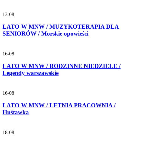
13-08
LATO W MNW / MUZYKOTERAPIA DLA
SENIORÓW / Morskie opowieści
16-08
LATO W MNW / RODZINNE NIEDZIELE /
Legendy warszawskie
16-08
LATO W MNW / LETNIA PRACOWNIA /
Huśtawka
18-08