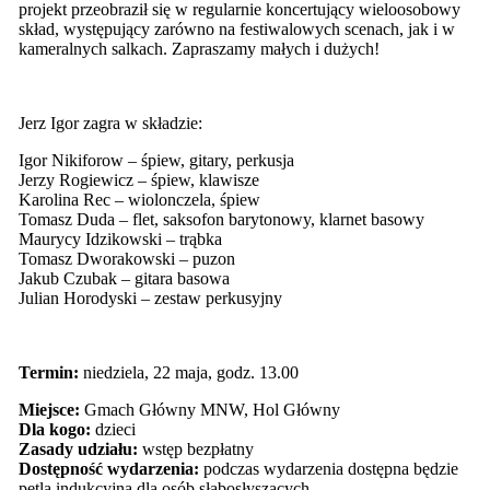
projekt przeobraził się w regularnie koncertujący wieloosobowy
skład, występujący zarówno na festiwalowych scenach, jak i w
kameralnych salkach. Zapraszamy małych i dużych!
Jerz Igor zagra w składzie:
Igor Nikiforow – śpiew, gitary, perkusja
Jerzy Rogiewicz – śpiew, klawisze
Karolina Rec – wiolonczela, śpiew
Tomasz Duda – flet, saksofon barytonowy, klarnet basowy
Maurycy Idzikowski – trąbka
Tomasz Dworakowski – puzon
Jakub Czubak – gitara basowa
Julian Horodyski – zestaw perkusyjny
Termin:
niedziela, 22 maja, godz. 13.00
Miejsce:
Gmach Główny MNW, Hol Główny
Dla kogo:
dzieci
Zasady udziału:
wstęp bezpłatny
Dostępność wydarzenia:
podczas wydarzenia dostępna będzie
pętla indukcyjna dla osób słabosłyszących