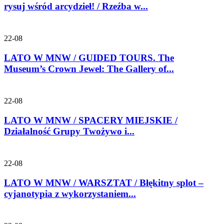
rysuj wśród arcydzieł! / Rzeźba w...
22-08
LATO W MNW / GUIDED TOURS. The
Museum’s Crown Jewel: The Gallery of...
22-08
LATO W MNW / SPACERY MIEJSKIE /
Działalność Grupy Twożywo i...
22-08
LATO W MNW / WARSZTAT / Błękitny splot –
cyjanotypia z wykorzystaniem...