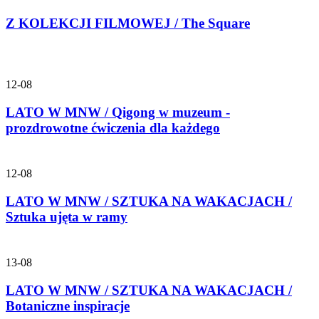
Z KOLEKCJI FILMOWEJ / The Square
12-08
LATO W MNW / Qigong w muzeum -
prozdrowotne ćwiczenia dla każdego
12-08
LATO W MNW / SZTUKA NA WAKACJACH /
Sztuka ujęta w ramy
13-08
LATO W MNW / SZTUKA NA WAKACJACH /
Botaniczne inspiracje