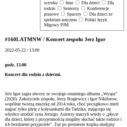
wzroku
Inne
Dla dzieci
Dla
rodzin
Seniorzy
Konferencje
prasowe
Spacery
Dla dzieci ze
spektrum autyzmu
Polski Język
Migowy PJM
#160LATMNW / Koncert zespołu Jerz Igor
2022-05-22 / 13:00
godz. 13.00
Koncert
dla rodzin z dziećmi.
Jerz Igor zagra utwory ze swojego ostatniego albumu „Wyspa”
(2020). Założyciele zespołu, Jerzy Rogiewicz i Igor Nikiforow,
wspólnie tworzą muzykę od 2014 roku, choć początkowo mieli
nagrać tylko płytę z kołysankami dla Tadzika, mającego się
wkrótce urodzić syna Jerzego. Autorzy marzyli wtedy o „płycie
dla dzieci, której z przyjemnością mogliby słuchać także rodzice i
ich bezdzietni przyjaciele”. Tuż po premierze krążka studyjny