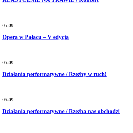
05-09
Opera w Pałacu – V edycja
05-09
Działania performatywne / Rzeźby w ruch!
05-09
Działania performatywne / Rzeźba nas obchodzi