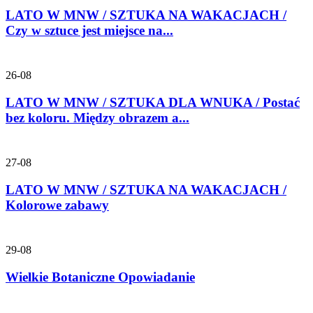
LATO W MNW / SZTUKA NA WAKACJACH /
Czy w sztuce jest miejsce na...
26-08
LATO W MNW / SZTUKA DLA WNUKA / Postać
bez koloru. Między obrazem a...
27-08
LATO W MNW / SZTUKA NA WAKACJACH /
Kolorowe zabawy
29-08
Wielkie Botaniczne Opowiadanie