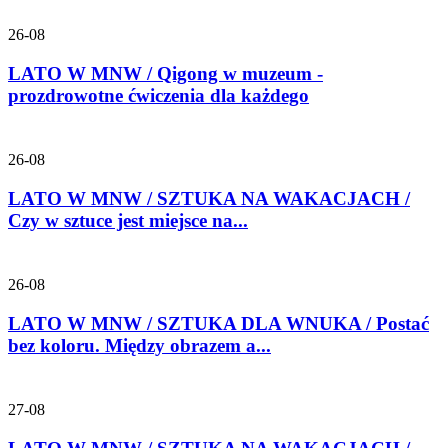
26-08
LATO W MNW / Qigong w muzeum -
prozdrowotne ćwiczenia dla każdego
26-08
LATO W MNW / SZTUKA NA WAKACJACH /
Czy w sztuce jest miejsce na...
26-08
LATO W MNW / SZTUKA DLA WNUKA / Postać
bez koloru. Między obrazem a...
27-08