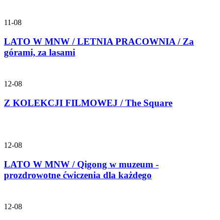
11-08
LATO W MNW / LETNIA PRACOWNIA / Za
górami, za lasami
12-08
Z KOLEKCJI FILMOWEJ / The Square
12-08
LATO W MNW / Qigong w muzeum -
prozdrowotne ćwiczenia dla każdego
12-08