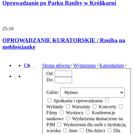
Oprowadzanie po Parku Rzeźby w Królikarni
25-10
OPROWADZANIE KURATORSKIE / Rzeźba na
meblościankę
EN
Strona główna
/
Wydarzenia
/
Kalendarium
/
Od:
Do:
Gdzie:
Spotkania i oprowadzania
Wykłady
Warsztaty
Koncerty
Filmy
Wystawy
Konferencje
naukowe
Wydarzenia tłumaczone na
PJM
Wydarzenia dla osób z dysfukcją
wzroku
Inne
Dla dzieci
Dla