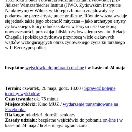
Jidiszer Wisnszaftlecher Institut (JIWO, Żydowskim Instytucie
Naukowym) w Wilnie, w którego zbiorach znajdowały się
podarowane przez artystę prace graficzne. Równie ważna wydaje
się jednak także jego obecność mityczna – jako archetypu artysty
żydowskiego, który odniósł sukces w Paryżu i stał się ikoną
nowoczesności, pozostając bliskim żydowskiemu światu. Relacje
Chagalla i polskiego żydostwa przynoszą wiele ciekawych
wątków wzbogacających obraz żydowskiego życia kulturalnego
w II Rzeczypospolitej.
bezpłatne
wejściówki do pobrania on-line
i w kasie od 24 maja
Termin:
czwartek, 26 maja, godz. 18.00 /
Sprawdź kolejne
terminy wykładów
Czas trwania:
ok. 75 minut
Miejsce zbiórki:
Kino MUZ /
wydarzenie transmitowane na
Facebooku
Dla kogo:
młodzież, dorośli, seniorzy
Zasady udziału:
bezpłatne wejściówki do pobrania
on-line
i w
kasie od 24 maja / liczba miejsc ograniczona