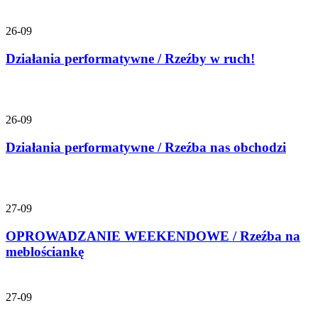
26-09
Działania performatywne / Rzeźby w ruch!
26-09
Działania performatywne / Rzeźba nas obchodzi
27-09
OPROWADZANIE WEEKENDOWE / Rzeźba na
meblościankę
27-09