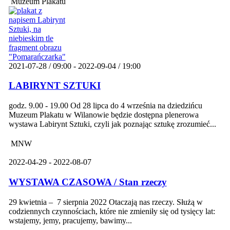
Muzeum Plakatu
2021-07-28 / 09:00 - 2022-09-04 / 19:00
LABIRYNT SZTUKI
godz. 9.00 - 19.00 Od 28 lipca do 4 września na dziedzińcu
Muzeum Plakatu w Wilanowie będzie dostępna plenerowa
wystawa Labirynt Sztuki, czyli jak poznając sztukę zrozumieć...
MNW
2022-04-29 - 2022-08-07
WYSTAWA CZASOWA / Stan rzeczy
29 kwietnia – 7 sierpnia 2022 Otaczają nas rzeczy. Służą w
codziennych czynnościach, które nie zmieniły się od tysięcy lat:
wstajemy, jemy, pracujemy, bawimy...