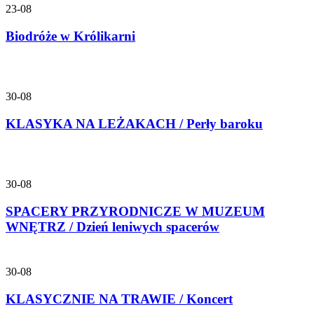
23-08
Biodróże w Królikarni
30-08
KLASYKA NA LEŻAKACH / Perły baroku
30-08
SPACERY PRZYRODNICZE W MUZEUM
WNĘTRZ / Dzień leniwych spacerów
30-08
KLASYCZNIE NA TRAWIE / Koncert