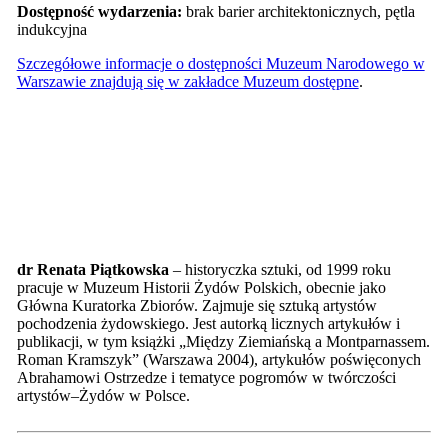
Dostępność wydarzenia:
brak barier architektonicznych, pętla
indukcyjna
Szczegółowe informacje o dostępności Muzeum Narodowego w
Warszawie znajdują się w zakładce Muzeum dostępne
.
dr Renata Piątkowska
– historyczka sztuki, od 1999 roku
pracuje w Muzeum Historii Żydów Polskich, obecnie jako
Główna Kuratorka Zbiorów. Zajmuje się sztuką artystów
pochodzenia żydowskiego. Jest autorką licznych artykułów i
publikacji, w tym książki „Między Ziemiańską a Montparnassem.
Roman Kramszyk” (Warszawa 2004), artykułów poświęconych
Abrahamowi Ostrzedze i tematyce pogromów w twórczości
artystów–Żydów w Polsce.