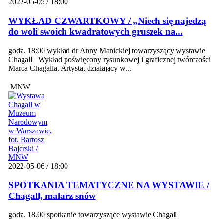
2022-05-05 / 18:00
WYKŁAD CZWARTKOWY / „Niech się najedzą
do woli swoich kwadratowych gruszek na...
godz. 18:00 wykład dr Anny Manickiej towarzyszący wystawie
Chagall Wykład poświęcony rysunkowej i graficznej twórczości
Marca Chagalla. Artysta, działający w...
MNW
2022-05-06 / 18:00
SPOTKANIA TEMATYCZNE NA WYSTAWIE /
Chagall, malarz snów
godz. 18.00 spotkanie towarzyszące wystawie Chagall