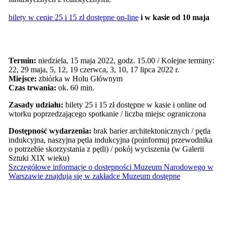
bilety w cenie 25 i 15 zł dostępne on-line
i w kasie
od 10 maja
Termin:
niedziela, 15 maja 2022, godz. 15.00 / Kolejne terminy:
22, 29 maja, 5, 12, 19 czerwca, 3, 10, 17 lipca 2022 r.
Miejsce:
zbiórka w Holu Głównym
Czas trwania:
ok. 60 min.
Zasady udziału:
bilety 25 i 15 zł dostępne w kasie i online od
wtorku poprzedzającego spotkanie / liczba miejsc ograniczona
Dostępność wydarzenia:
brak barier architektonicznych / pętla
indukcyjna, naszyjna pętla indukcyjna (poinformuj przewodnika
o potrzebie skorzystania z pętli) / pokój wyciszenia (w Galerii
Sztuki XIX wieku)
Szczegółowe informacje o dostępności Muzeum Narodowego w
Warszawie znajdują się w zakładce Muzeum dostępne