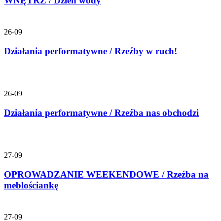
WNĘTRZ / Dzień wody
26-09
Działania performatywne / Rzeźby w ruch!
26-09
Działania performatywne / Rzeźba nas obchodzi
27-09
OPROWADZANIE WEEKENDOWE / Rzeźba na
meblościankę
27-09