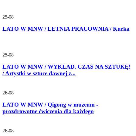
25-08
LATO W MNW / LETNIA PRACOWNIA / Kurka
25-08
LATO W MNW / WYKŁAD. CZAS NA SZTUKĘ!
/ Artystki w sztuce dawnej z...
26-08
LATO W MNW / Qigong w muzeum -
prozdrowotne ćwiczenia dla każdego
26-08