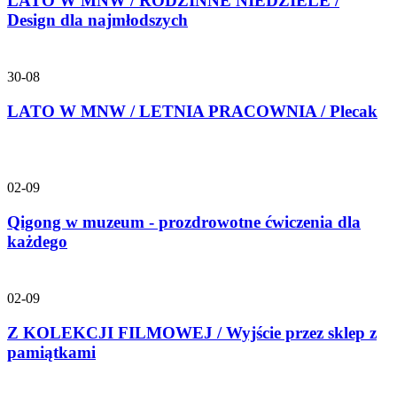
LATO W MNW / RODZINNE NIEDZIELE /
Design dla najmłodszych
30-08
LATO W MNW / LETNIA PRACOWNIA / Plecak
02-09
Qigong w muzeum - prozdrowotne ćwiczenia dla
każdego
02-09
Z KOLEKCJI FILMOWEJ / Wyjście przez sklep z
pamiątkami