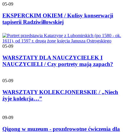
05-09
EKSPERCKIM OKIEM / Kulisy konserwacji
tapiserii Radziwiłłowskiej
05-09
WARSZTATY DLA NAUCZYCIELEK I
NAUCZYCIELI / Czy portrety mają zapach?
05-09
WARSZTATY KOLEKCJONERSKIE / „Niech
żyje kolekcja…”
09-09
Qigong w muzeum - prozdrowotne ćwiczenia dla