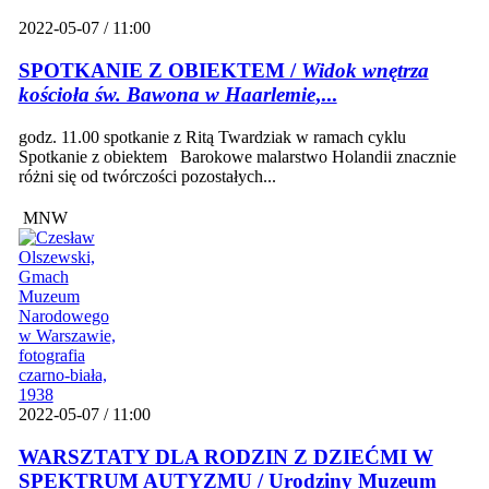
2022-05-07 / 11:00
SPOTKANIE Z OBIEKTEM /
Widok wnętrza
kościoła św. Bawona w Haarlemie
,...
godz. 11.00 spotkanie z Ritą Twardziak w ramach cyklu
Spotkanie z obiektem Barokowe malarstwo Holandii znacznie
różni się od twórczości pozostałych...
MNW
2022-05-07 / 11:00
WARSZTATY DLA RODZIN Z DZIEĆMI W
SPEKTRUM AUTYZMU / Urodziny Muzeum