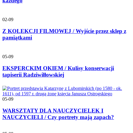
każdego
02-09
Z KOLEKCJI FILMOWEJ / Wyjście przez sklep z
pamiątkami
05-09
EKSPERCKIM OKIEM / Kulisy konserwacji
tapiserii Radziwiłłowskiej
05-09
WARSZTATY DLA NAUCZYCIELEK I
NAUCZYCIELI / Czy portrety mają zapach?