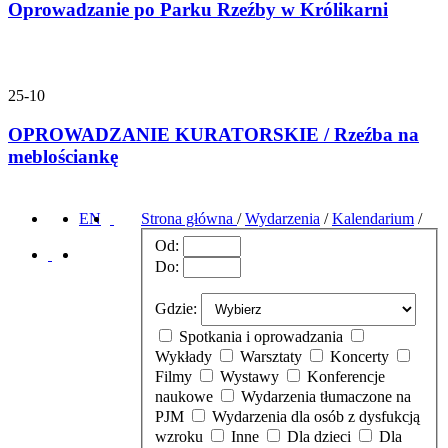
Oprowadzanie po Parku Rzeźby w Królikarni
25-10
OPROWADZANIE KURATORSKIE / Rzeźba na
meblościankę
EN
Strona główna
/
Wydarzenia
/
Kalendarium
/
Od:
Do:
Gdzie:
Spotkania i oprowadzania
Wykłady
Warsztaty
Koncerty
Filmy
Wystawy
Konferencje
naukowe
Wydarzenia tłumaczone na
PJM
Wydarzenia dla osób z dysfukcją
wzroku
Inne
Dla dzieci
Dla