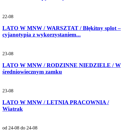
22-08
LATO W MNW / WARSZTAT / Błękitny splot –
cyjanotypia z wykorzystaniem...
23-08
LATO W MNW / RODZINNE NIEDZIELE / W
średniowiecznym zamku
23-08
LATO W MNW / LETNIA PRACOWNIA /
Wiatrak
od 24-08 do 24-08