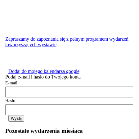
Zapraszamy do zapoznania się z pełnym programem wydarzeń
towarzyszących wystawie
.
Dodaj do mojego kalendarza google
Podaj e-mail i hasło do Twojego konta
E-mail
Hasło
Pozostałe wydarzenia miesiąca