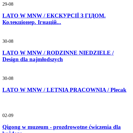
29-08
LATO W MNW / ЕКСКУРСІЇ З ГІДОМ.
Колекціонер. Ігнацій...
30-08
LATO W MNW / RODZINNE NIEDZIELE /
Design dla najmłodszych
30-08
LATO W MNW / LETNIA PRACOWNIA / Plecak
02-09
Qigong w muzeum - prozdrowotne ćwiczenia dla