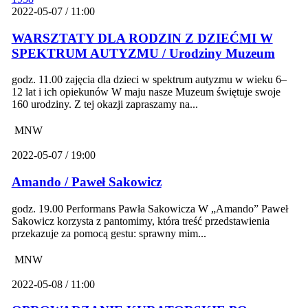
2022-05-07 / 11:00
WARSZTATY DLA RODZIN Z DZIEĆMI W
SPEKTRUM AUTYZMU / Urodziny Muzeum
godz. 11.00 zajęcia dla dzieci w spektrum autyzmu w wieku 6–
12 lat i ich opiekunów W maju nasze Muzeum świętuje swoje
160 urodziny. Z tej okazji zapraszamy na...
MNW
2022-05-07 / 19:00
Amando / Paweł Sakowicz
godz. 19.00 Performans Pawła Sakowicza W „Amando” Paweł
Sakowicz korzysta z pantomimy, która treść przedstawienia
przekazuje za pomocą gestu: sprawny mim...
MNW
2022-05-08 / 11:00