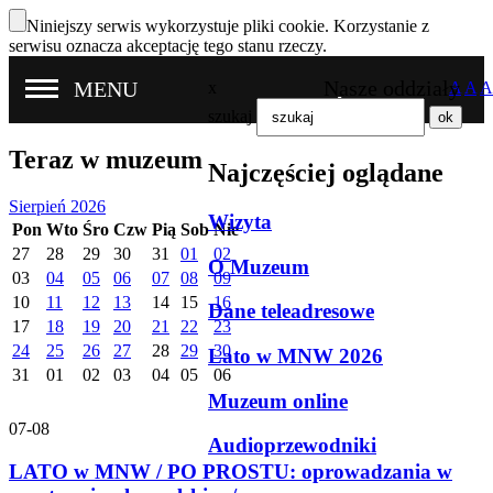
Niniejszy serwis wykorzystuje pliki cookie. Korzystanie z
serwisu oznacza akceptację tego stanu rzeczy.
Nasze oddziały
MENU
x
A
A
A
szukaj
Teraz w muzeum
Najczęściej oglądane
Sierpień 2026
Wizyta
Pon
Wto
Śro
Czw
Pią
Sob
Nie
27
28
29
30
31
01
02
O Muzeum
03
04
05
06
07
08
09
10
11
12
13
14
15
16
Dane teleadresowe
17
18
19
20
21
22
23
24
25
26
27
28
29
30
Lato w MNW 2026
31
01
02
03
04
05
06
Muzeum online
07-08
Audioprzewodniki
LATO w MNW / PO PROSTU: oprowadzania w