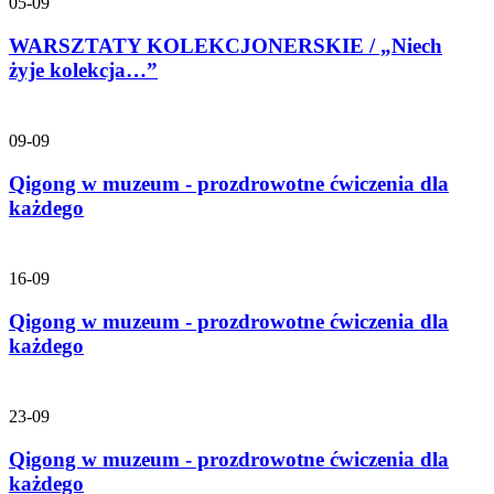
05-09
WARSZTATY KOLEKCJONERSKIE / „Niech
żyje kolekcja…”
09-09
Qigong w muzeum - prozdrowotne ćwiczenia dla
każdego
16-09
Qigong w muzeum - prozdrowotne ćwiczenia dla
każdego
23-09
Qigong w muzeum - prozdrowotne ćwiczenia dla
każdego