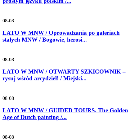
prostym języku polskim /...
08-08
LATO W MNW / Oprowadzania po galeriach
stałych MNW / Bogowie, herosi...
08-08
LATO W MNW / OTWARTY SZKICOWNIK –
rysuj wśród arcydzieł! / Miejski...
08-08
LATO W MNW / GUIDED TOURS. The Golden
Age of Dutch painting /...
08-08