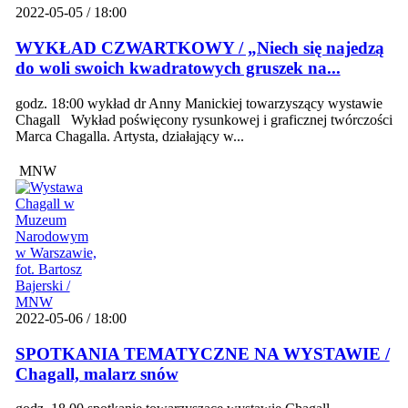
2022-05-05 / 18:00
WYKŁAD CZWARTKOWY / „Niech się najedzą
do woli swoich kwadratowych gruszek na...
godz. 18:00 wykład dr Anny Manickiej towarzyszący wystawie
Chagall Wykład poświęcony rysunkowej i graficznej twórczości
Marca Chagalla. Artysta, działający w...
MNW
2022-05-06 / 18:00
SPOTKANIA TEMATYCZNE NA WYSTAWIE /
Chagall, malarz snów