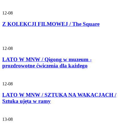
12-08
Z KOLEKCJI FILMOWEJ / The Square
12-08
LATO W MNW / Qigong w muzeum -
prozdrowotne ćwiczenia dla każdego
12-08
LATO W MNW / SZTUKA NA WAKACJACH /
Sztuka ujęta w ramy
13-08