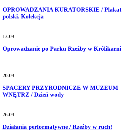
OPROWADZANIA KURATORSKIE / Plakat
polski. Kolekcja
13-09
Oprowadzanie po Parku Rzeźby w Królikarni
20-09
SPACERY PRZYRODNICZE W MUZEUM
WNĘTRZ / Dzień wody
26-09
Działania performatywne / Rzeźby w ruch!