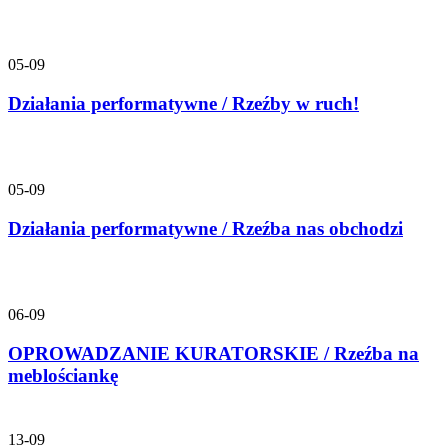
05-09
Działania performatywne / Rzeźby w ruch!
05-09
Działania performatywne / Rzeźba nas obchodzi
06-09
OPROWADZANIE KURATORSKIE / Rzeźba na
meblościankę
13-09