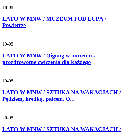
18-08
LATO W MNW / MUZEUM POD LUPĄ /
Powietrze
19-08
LATO W MNW / Qigong w muzeum -
prozdrowotne ćwiczenia dla każdego
19-08
LATO W MNW / SZTUKA NA WAKACJACH /
Pędzlem, kredką, palcem. O...
20-08
LATO W MNW / SZTUKA NA WAKACJACH /