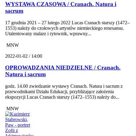
WYSTAWA CZASOWA / Cranach. Natura i
sacrum
17 grudnia 2021 – 27 lutego 2022 Lucas Cranach starszy (1472–
1553) należy do czołowych artystów niemieckiego renesansu.
Utalentowany malarz i rytownik, wprawny...
MNW
2022-01-02 / 14:00
OPROWADZANIA NIEDZIELNE / Cranach.
Natura i sacrum
godz. 14.00 zwiedzanie wystawy Cranach. Natura i sacrum z
przewodnikami Działu Edukacji, przybliżające założenia
ekspozycji Lucas Cranach starszy (1472–1553) należy do...
MNW