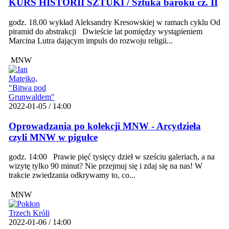
KURS HISTORII SZTUKI / Sztuka baroku cz. II
godz. 18.00 wykład Aleksandry Kresowskiej w ramach cyklu Od
piramid do abstrakcji Dwieście lat pomiędzy wystąpieniem
Marcina Lutra dającym impuls do rozwoju religii...
MNW
2022-01-05 / 14:00
Oprowadzania po kolekcji MNW - Arcydzieła
czyli MNW w pigułce
godz. 14:00 Prawie pięć tysięcy dzieł w sześciu galeriach, a na
wizytę tylko 90 minut? Nie przejmuj się i zdaj się na nas! W
trakcie zwiedzania odkrywamy to, co...
MNW
2022-01-06 / 14:00