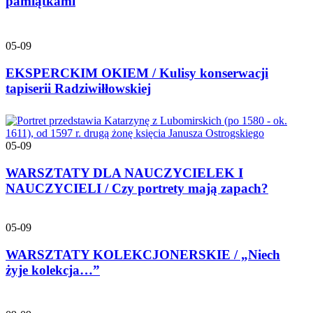
pamiątkami
05-09
EKSPERCKIM OKIEM / Kulisy konserwacji
tapiserii Radziwiłłowskiej
05-09
WARSZTATY DLA NAUCZYCIELEK I
NAUCZYCIELI / Czy portrety mają zapach?
05-09
WARSZTATY KOLEKCJONERSKIE / „Niech
żyje kolekcja…”