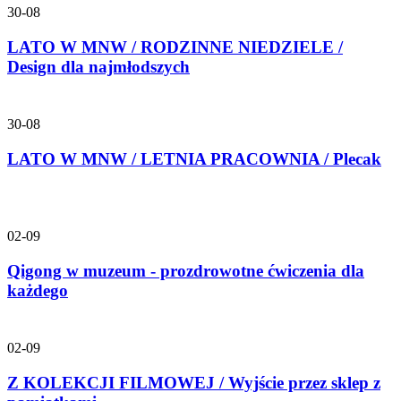
30-08
LATO W MNW / RODZINNE NIEDZIELE /
Design dla najmłodszych
30-08
LATO W MNW / LETNIA PRACOWNIA / Plecak
02-09
Qigong w muzeum - prozdrowotne ćwiczenia dla
każdego
02-09
Z KOLEKCJI FILMOWEJ / Wyjście przez sklep z