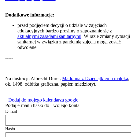
Dodatkowe informacje:
przed podjęciem decyzji o udziale w zajęciach
edukacyjnych bardzo prosimy o zapoznanie się z
aktualnymi zasadami sanitarnymi
. W razie zmiany sytuacji
sanitarnej w związku z pandemią zajęcia mogą zostać
odwołane.
-----
Na ilustracji: Albrecht Dürer,
Madonna z Dzieciątkiem i małpką
,
ok. 1498, odbitka graficzna, papier, miedzioryt.
Dodaj do mojego kalendarza google
Podaj e-mail i hasło do Twojego konta
E-mail
Hasło