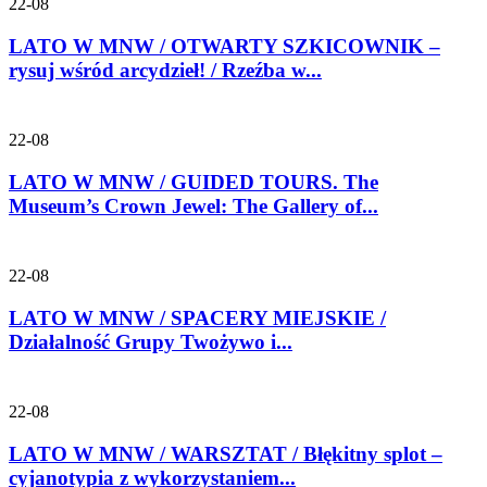
22-08
LATO W MNW / OTWARTY SZKICOWNIK –
rysuj wśród arcydzieł! / Rzeźba w...
22-08
LATO W MNW / GUIDED TOURS. The
Museum’s Crown Jewel: The Gallery of...
22-08
LATO W MNW / SPACERY MIEJSKIE /
Działalność Grupy Twożywo i...
22-08
LATO W MNW / WARSZTAT / Błękitny splot –
cyjanotypia z wykorzystaniem...