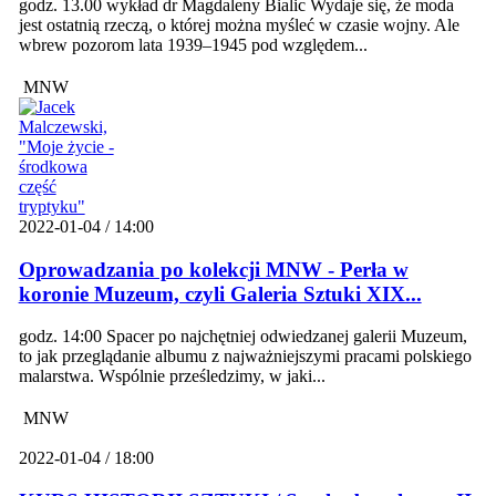
godz. 13.00 wykład dr Magdaleny Bialic Wydaje się, że moda
jest ostatnią rzeczą, o której można myśleć w czasie wojny. Ale
wbrew pozorom lata 1939–1945 pod względem...
MNW
2022-01-04 / 14:00
Oprowadzania po kolekcji MNW - Perła w
koronie Muzeum, czyli Galeria Sztuki XIX...
godz. 14:00 Spacer po najchętniej odwiedzanej galerii Muzeum,
to jak przeglądanie albumu z najważniejszymi pracami polskiego
malarstwa. Wspólnie prześledzimy, w jaki...
MNW
2022-01-04 / 18:00