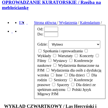
OPROWADZANIE KURATORSKIE / Rzeźba na
meblościankę
EN
Strona główna
/
Wydarzenia
/
Kalendarium
/
Od:
Do:
Gdzie:
Spotkania i oprowadzania
Wykłady
Warsztaty
Koncerty
Filmy
Wystawy
Konferencje
naukowe
Wydarzenia tłumaczone na
PJM
Wydarzenia dla osób z dysfukcją
wzroku
Inne
Dla dzieci
Dla
rodzin
Seniorzy
Konferencje
prasowe
Spacery
Dla dzieci ze
spektrum autyzmu
Polski Język
Migowy PJM
WYKŁAD CZWARTKOWY / Las Hercyński i