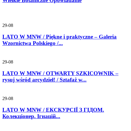
Wielkie Botaniczne Opowiadanie
29-08
LATO W MNW / Piękne i praktyczne – Galeria
Wzornictwa Polskiego /...
29-08
LATO W MNW / OTWARTY SZKICOWNIK –
rysuj wśród arcydzieł! / Sztafaż w...
29-08
LATO W MNW / ЕКСКУРСІЇ З ГІДОМ.
Колекціонер. Ігнацій...