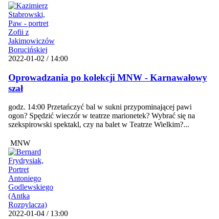
2022-01-02 / 14:00
Oprowadzania po kolekcji MNW - Karnawałowy
szał
godz. 14:00 Przetańczyć bal w sukni przypominającej pawi
ogon? Spędzić wieczór w teatrze marionetek? Wybrać się na
szekspirowski spektakl, czy na balet w Teatrze Wielkim?...
MNW
2022-01-04 / 13:00