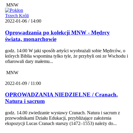
MNW
2022-01-06 / 14:00
Oprowadzania po kolekcji MNW - Mędrcy
świata, monarchowie
godz. 14:00 W jaki sposób artyści wyobrażali sobie Mędrców, o
których Biblia wspomina tylko tyle, że przybyli oni ze Wschodu i
ofiarowali dary małemu...
MNW
2022-01-09 / 11:00
OPROWADZANIA NIEDZIELNE / Cranach.
Natura i sacrum
godz. 14.00 zwiedzanie wystawy Cranach. Natura i sacrum z
przewodnikami Działu Edukacji, przybliżające założenia
ekspozycji Lucas Cranach starszy (1472–1553) należy do...