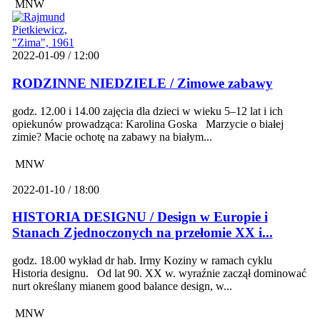
MNW
2022-01-09 / 12:00
RODZINNE NIEDZIELE / Zimowe zabawy
godz. 12.00 i 14.00 zajęcia dla dzieci w wieku 5–12 lat i ich
opiekunów prowadząca: Karolina Goska Marzycie o białej
zimie? Macie ochotę na zabawy na białym...
MNW
2022-01-10 / 18:00
HISTORIA DESIGNU / Design w Europie i
Stanach Zjednoczonych na przełomie XX i...
godz. 18.00 wykład dr hab. Irmy Koziny w ramach cyklu
Historia designu. Od lat 90. XX w. wyraźnie zaczął dominować
nurt określany mianem good balance design, w...
MNW