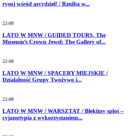
rysuj wśród arcydzieł! / Rzeźba w...
22-08
LATO W MNW / GUIDED TOURS. The
Museum’s Crown Jewel: The Gallery of...
22-08
LATO W MNW / SPACERY MIEJSKIE /
Działalność Grupy Twożywo i...
22-08
LATO W MNW / WARSZTAT / Błękitny splot –
cyjanotypia z wykorzystaniem...