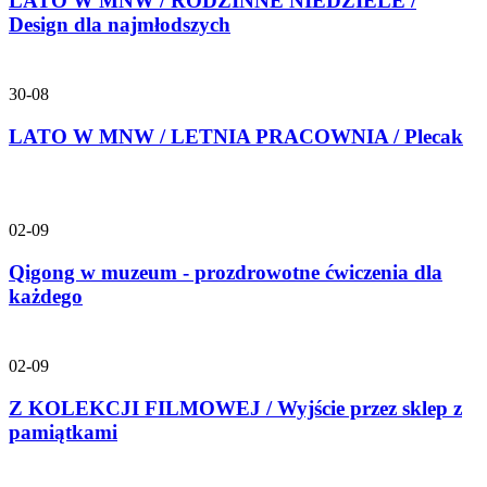
LATO W MNW / RODZINNE NIEDZIELE /
Design dla najmłodszych
30-08
LATO W MNW / LETNIA PRACOWNIA / Plecak
02-09
Qigong w muzeum - prozdrowotne ćwiczenia dla
każdego
02-09
Z KOLEKCJI FILMOWEJ / Wyjście przez sklep z
pamiątkami