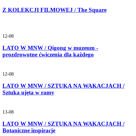
Z KOLEKCJI FILMOWEJ / The Square
12-08
LATO W MNW / Qigong w muzeum -
prozdrowotne ćwiczenia dla każdego
12-08
LATO W MNW / SZTUKA NA WAKACJACH /
Sztuka ujęta w ramy
13-08
LATO W MNW / SZTUKA NA WAKACJACH /
Botaniczne inspiracje