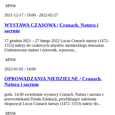
MNW
2021-12-17 / 19:00 - 2022-02-27
WYSTAWA CZASOWA / Cranach. Natura i
sacrum
17 grudnia 2021 – 27 lutego 2022 Lucas Cranach starszy (1472–
1553) należy do czołowych artystów niemieckiego renesansu.
Utalentowany malarz i rytownik, wprawny...
MNW
2022-01-02 / 14:00
OPROWADZANIA NIEDZIELNE / Cranach.
Natura i sacrum
godz. 14.00 zwiedzanie wystawy Cranach. Natura i sacrum z
przewodnikami Działu Edukacji, przybliżające założenia
ekspozycji Lucas Cranach starszy (1472–1553) należy do...
MNW