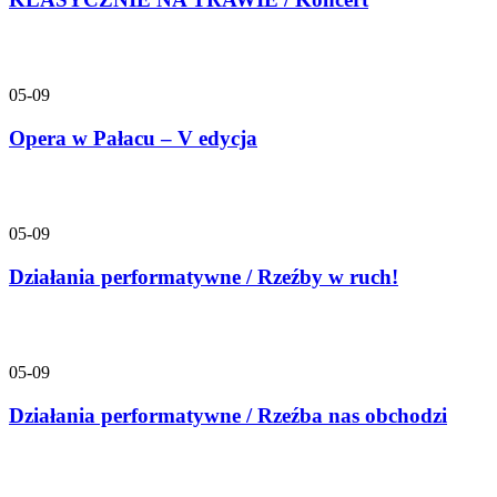
05-09
Opera w Pałacu – V edycja
05-09
Działania performatywne / Rzeźby w ruch!
05-09
Działania performatywne / Rzeźba nas obchodzi