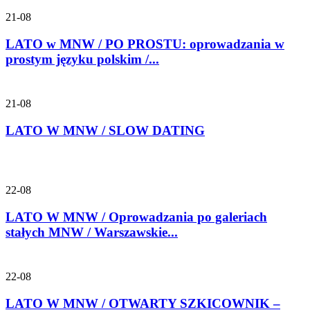
21-08
LATO w MNW / PO PROSTU: oprowadzania w
prostym języku polskim /...
21-08
LATO W MNW / SLOW DATING
22-08
LATO W MNW / Oprowadzania po galeriach
stałych MNW / Warszawskie...
22-08
LATO W MNW / OTWARTY SZKICOWNIK –