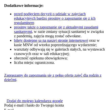
Dodatkowe informacje:
przed podjęciem decyzji o udziale w zajęciach
edukacyjnych bardzo prosimy o zapoznanie się z ich
regulaminem
prosimy także o zapoznanie się z aktualnymi zasadami
sanitarnymi
, w razie zmiany sytuacji sanitarnej w związku
z pandemią, zajęcia mogą zostać odwołane.
bilety dostępne są na naszej stronie internetowej
oraz w
kasie MNW od wtorku poprzedzającego wydarzenie;
warsztaty odbywają się w galeriach stałych, na wystawach
czasowych oraz w sali edukacyjnej;
obecność opiekuna obowiązkowa;
liczba miejsc ograniczona.
Zapraszamy do zapoznania się z pełną ofertą zajęć dla rodzin z
dziećmi
.
Dodaj do mojego kalendarza google
Podaj e-mail i hasło do Twojego konta