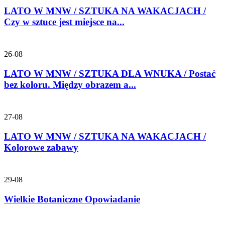
LATO W MNW / SZTUKA NA WAKACJACH /
Czy w sztuce jest miejsce na...
26-08
LATO W MNW / SZTUKA DLA WNUKA / Postać
bez koloru. Między obrazem a...
27-08
LATO W MNW / SZTUKA NA WAKACJACH /
Kolorowe zabawy
29-08
Wielkie Botaniczne Opowiadanie