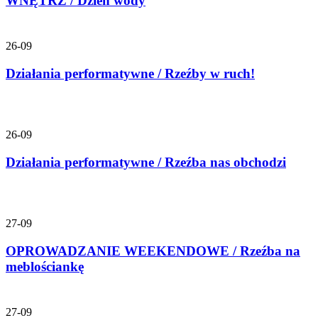
WNĘTRZ / Dzień wody
26-09
Działania performatywne / Rzeźby w ruch!
26-09
Działania performatywne / Rzeźba nas obchodzi
27-09
OPROWADZANIE WEEKENDOWE / Rzeźba na
meblościankę
27-09