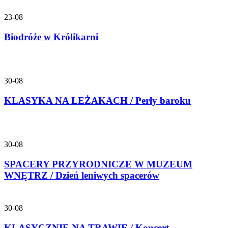
23-08
Biodróże w Królikarni
30-08
KLASYKA NA LEŻAKACH / Perły baroku
30-08
SPACERY PRZYRODNICZE W MUZEUM
WNĘTRZ / Dzień leniwych spacerów
30-08
KLASYCZNIE NA TRAWIE / Koncert