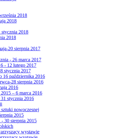
września 2018
maja 2018
1 stycznia 2018
nia 2018
maja-20 sierpnia 2017
cznia - 26 marca 2017
6 - 12 lutego 2017
 8 stycznia 2017
 16 października 2016
erwca-28 sierpnia 2016
maja 2016
da 2015 – 6 marca 2016
 31 stycznia 2016
ji
 sztuki nowoczesnej
ierpnia 2015
 - 30 sierpnia 2015
olskich
warzyszący wystawie
arzyszący wystawie