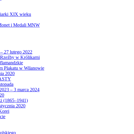
biarki XIX wieku
 Monet i Medali MNW
 – 27 lutego 2022
Rzeźby w Królikarni
 flamandzkie
um Plakatu w Wilanowie
nia 2020
CASTY
istopada
 2023 – 3 marca 2024
020
ki (1865–1941)
 stycznia 2020
Korei
cie
olskiego