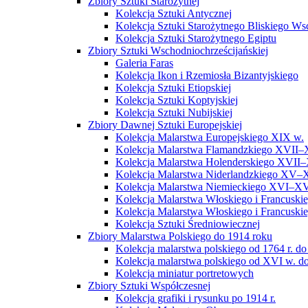
Zbiory Sztuki Starożytnej
Kolekcja Sztuki Antycznej
Kolekcja Sztuki Starożytnego Bliskiego W
Kolekcja Sztuki Starożytnego Egiptu
Zbiory Sztuki Wschodniochrześcijańskiej
Galeria Faras
Kolekcja Ikon i Rzemiosła Bizantyjskiego
Kolekcja Sztuki Etiopskiej
Kolekcja Sztuki Koptyjskiej
Kolekcja Sztuki Nubijskiej
Zbiory Dawnej Sztuki Europejskiej
Kolekcja Malarstwa Europejskiego XIX w.
Kolekcja Malarstwa Flamandzkiego XVII–
Kolekcja Malarstwa Holenderskiego XVII–
Kolekcja Malarstwa Niderlandzkiego XV–
Kolekcja Malarstwa Niemieckiego XVI–XV
Kolekcja Malarstwa Włoskiego i Francusk
Kolekcja Malarstwa Włoskiego i Francusk
Kolekcja Sztuki Średniowiecznej
Zbiory Malarstwa Polskiego do 1914 roku
Kolekcja malarstwa polskiego od 1764 r. do
Kolekcja malarstwa polskiego od XVI w. do
Kolekcja miniatur portretowych
Zbiory Sztuki Współczesnej
Kolekcja grafiki i rysunku po 1914 r.