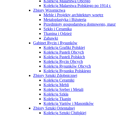
Kolekcja Malarstwa Obcego
Kolekcja Malarstwa Polskiego po 1914 r.
Zbiory Wzornictwa
Meble i Projekty architektury wnętrz
Metaloplastyka i Biżuteria
Przedmioty gospodarstwa domowego, maszy
Szkło i Ceramika
Tkanina i Odzież
Zabawki
Gabinet Rycin i Rysunków
Kolekcja Grafiki Polskiej
Kolekcja Pasteli Obcych
Kolekcja Pasteli Polskich
Kolekcja Rycin Obcych
Kolekcja Rysunków Obcych
Kolekcja Rysunku Polskiego
Zbiory Sztuki Zdobnicznej
Kolekcja Ceramiki
Kolekcja Mebli
Kolekcja Sreber i Metali
Kolekcja Szkła
Kolekcja Tkanin
Kolekcja Variów i Masoników
Zbiory Sztuki Orientalnej
Kolekcja Sztuki Chińskiej