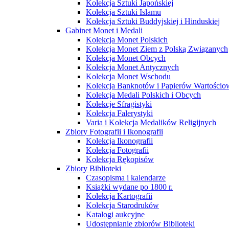
Kolekcja Sztuki Japońskiej
Kolekcja Sztuki Islamu
Kolekcja Sztuki Buddyjskiej i Hinduskiej
Gabinet Monet i Medali
Kolekcja Monet Polskich
Kolekcja Monet Ziem z Polską Związanych
Kolekcja Monet Obcych
Kolekcja Monet Antycznych
Kolekcja Monet Wschodu
Kolekcja Banknotów i Papierów Wartości
Kolekcja Medali Polskich i Obcych
Kolekcje Sfragistyki
Kolekcja Falerystyki
Varia i Kolekcja Medalików Religijnych
Zbiory Fotografii i Ikonografii
Kolekcja Ikonografii
Kolekcja Fotografii
Kolekcja Rękopisów
Zbiory Biblioteki
Czasopisma i kalendarze
Książki wydane po 1800 r.
Kolekcja Kartografii
Kolekcja Starodruków
Katalogi aukcyjne
Udostępnianie zbiorów Biblioteki