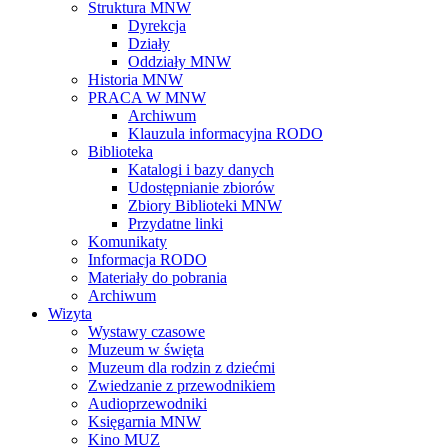
Struktura MNW
Dyrekcja
Działy
Oddziały MNW
Historia MNW
PRACA W MNW
Archiwum
Klauzula informacyjna RODO
Biblioteka
Katalogi i bazy danych
Udostępnianie zbiorów
Zbiory Biblioteki MNW
Przydatne linki
Komunikaty
Informacja RODO
Materiały do pobrania
Archiwum
Wizyta
Wystawy czasowe
Muzeum w święta
Muzeum dla rodzin z dziećmi
Zwiedzanie z przewodnikiem
Audioprzewodniki
Księgarnia MNW
Kino MUZ