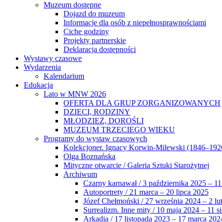
Muzeum dostępne
Dojazd do muzeum
Informacje dla osób z niepełnosprawnościami
Ciche godziny
Projekty partnerskie
Deklaracja dostępności
Wystawy czasowe
Wydarzenia
Kalendarium
Edukacja
Lato w MNW 2026
OFERTA DLA GRUP ZORGANIZOWANYCH
DZIECI, RODZINY
MŁODZIEŻ, DOROŚLI
MUZEUM TRZECIEGO WIEKU
Programy do wystaw czasowych
Kolekcjoner. Ignacy Korwin-Milewski (1846–192
Olga Boznańska
Mityczne otwarcie / Galeria Sztuki Starożytnej
Archiwum
Czarny karnawał / 3 października 2025 – 11
Autoportrety / 21 marca – 20 lipca 2025
Józef Chełmoński / 27 września 2024 – 2 lu
Surrealizm. Inne mity / 10 maja 2024 – 11 s
Arkadia / 17 listopada 2023 – 17 marca 202