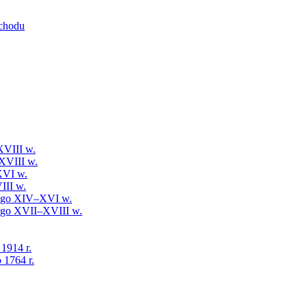
schodu
XVIII w.
XVIII w.
XVI w.
III w.
iego XIV–XVI w.
iego XVII–XVIII w.
 1914 r.
 1764 r.