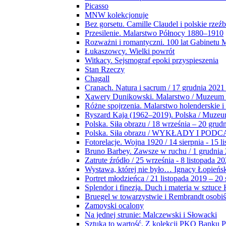
Picasso
MNW kolekcjonuje
Bez gorsetu. Camille Claudel i polskie rzeź
Przesilenie. Malarstwo Północy 1880–1910
Rozważni i romantyczni. 100 lat Gabinetu
Łukaszowcy. Wielki powrót
Witkacy. Sejsmograf epoki przyspieszenia
Stan Rzeczy
Chagall
Cranach. Natura i sacrum / 17 grudnia 2021
Xawery Dunikowski. Malarstwo / Muzeum 
Różne spojrzenia. Malarstwo holenderskie i
Ryszard Kaja (1962–2019). Polska / Muze
Polska. Siła obrazu / 18 września – 20 grud
Polska. Siła obrazu / WYKŁADY I POD
Fotorelacje. Wojna 1920 / 14 sierpnia - 15 l
Bruno Barbey. Zawsze w ruchu / 1 grudnia
Zatrute źródło / 25 września - 8 listopada 2
Wystawa, której nie było… Ignacy Łopieńs
Portret młodzieńca / 21 listopada 2019 – 20
Splendor i finezja. Duch i materia w sztuce 
Bruegel w towarzystwie i Rembrandt osobiś
Zamoyski ocalony
Na jednej strunie: Malczewski i Słowacki
Sztuka to wartość. Z kolekcji PKO Banku P