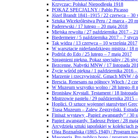
Krzycząc: Polska! Niepodległa 1918
POKAZ SPECJALNY / Pablo Picasso
Józef Brandt 1841–1915 / 22 czerwca – 30 
Sztuka Wicekrólestwa Peru / 2 marca - 20 
Paderewski / 17 lutego – 20 maja 2018
Miejska rewolta / 27 października 2017 – 2
Biedermeier / 5 października 2017 – 7 stycz
Tak widzą / 13 czerwca – 10 września 2017
W warsztacie niderlandzkiego mistrza / 18 
Podróż do Edo / 25 lutego – 7 maja 2017
Spragnieni piękna. Pokaz specjalny / 26 sty
Bezcenne. Nabytki MNW / 17 listopada 201
Życie wśród piękna / 1 października 2016 –
Marzenie i rzeczywistość. Gmach MNW / do
Brescia. Renesans na północy Włoch / 2 cz
W Muzeum wszystko wolno / 28 lutego–8 
Bronisław Krystall. Testament / 18 listopa
Mistrzowie pastelu / 29 października 2015 –
Hoplici. O sztuce wojennej starożytnej Grec
Trasa Muzeum – Zalew Zegrzyński. Estrada
Finisaż wystawy „Papież awangardy” / 30 s
Papież awangardy. Tadeusz Peiper / 28 maja
Arcydzieła sztuki japońskiej w kolekcjach p
Olga Boznańska (1865-1940) / Program to
Masoneria. Pro publico bono / program tow