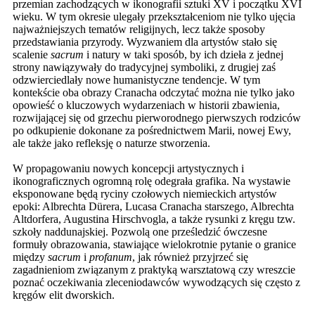
przemian zachodzących w ikonografii sztuki XV i początku XVI
wieku. W tym okresie ulegały przekształceniom nie tylko ujęcia
najważniejszych tematów religijnych, lecz także sposoby
przedstawiania przyrody. Wyzwaniem dla artystów stało się
scalenie
sacrum
i natury w taki sposób, by ich dzieła z jednej
strony nawiązywały do tradycyjnej symboliki, z drugiej zaś
odzwierciedlały nowe humanistyczne tendencje. W tym
kontekście oba obrazy Cranacha odczytać można nie tylko jako
opowieść o kluczowych wydarzeniach w historii zbawienia,
rozwijającej się od grzechu pierworodnego pierwszych rodziców
po odkupienie dokonane za pośrednictwem Marii, nowej Ewy,
ale także jako refleksję o naturze stworzenia.
W propagowaniu nowych koncepcji artystycznych i
ikonograficznych ogromną rolę odegrała grafika. Na wystawie
eksponowane będą ryciny czołowych niemieckich artystów
epoki: Albrechta Dürera, Lucasa Cranacha starszego, Albrechta
Altdorfera, Augustina Hirschvogla, a także rysunki z kręgu tzw.
szkoły naddunajskiej. Pozwolą one prześledzić ówczesne
formuły obrazowania, stawiające wielokrotnie pytanie o granice
między
sacrum
i
profanum
, jak również przyjrzeć się
zagadnieniom związanym z praktyką warsztatową czy wreszcie
poznać oczekiwania zleceniodawców wywodzących się często z
kręgów elit dworskich.