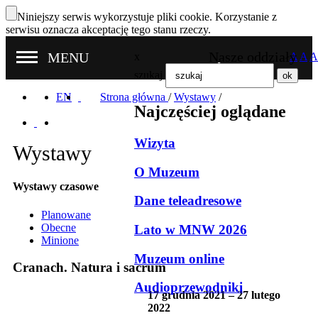
Niniejszy serwis wykorzystuje pliki cookie. Korzystanie z
serwisu oznacza akceptację tego stanu rzeczy.
Nasze oddziały
MENU
x
A
A
A
szukaj
EN
Strona główna
/
Wystawy
/
Najczęściej oglądane
Wizyta
Wystawy
O Muzeum
Wystawy czasowe
Dane teleadresowe
Planowane
Obecne
Lato w MNW 2026
Minione
Muzeum online
Cranach. Natura i sacrum
Audioprzewodniki
17 grudnia 2021 – 27 lutego
2022