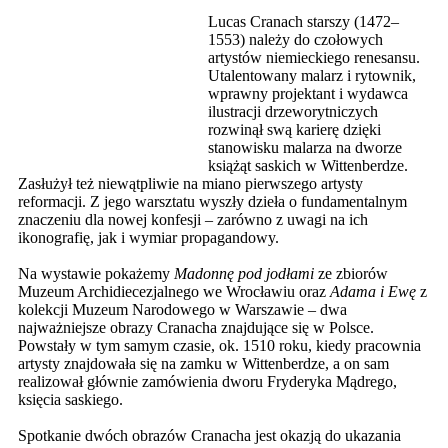
Lucas Cranach starszy (1472–
1553) należy do czołowych
artystów niemieckiego renesansu.
Utalentowany malarz i rytownik,
wprawny projektant i wydawca
ilustracji drzeworytniczych
rozwinął swą karierę dzięki
stanowisku malarza na dworze
książąt saskich w Wittenberdze.
Zasłużył też niewątpliwie na miano pierwszego artysty
reformacji. Z jego warsztatu wyszły dzieła o fundamentalnym
znaczeniu dla nowej konfesji – zarówno z uwagi na ich
ikonografię, jak i wymiar propagandowy.
Na wystawie pokażemy
Madonnę pod jodłami
ze zbiorów
Muzeum Archidiecezjalnego we Wrocławiu oraz
Adama i Ewę
z
kolekcji Muzeum Narodowego w Warszawie – dwa
najważniejsze obrazy Cranacha znajdujące się w Polsce.
Powstały w tym samym czasie, ok. 1510 roku, kiedy pracownia
artysty znajdowała się na zamku w Wittenberdze, a on sam
realizował głównie zamówienia dworu Fryderyka Mądrego,
księcia saskiego.
Spotkanie dwóch obrazów Cranacha jest okazją do ukazania