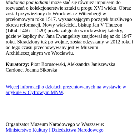
Madonna pod jodłami
może stać się również impulsem do
rozważań o kolekcjonerstwie sztuki u progu XVI wieku. Obraz
został przywieziony do Wrocławia z Wittenbergi w
przełomowym roku 1517, wyznaczającym początek burzliwego
okresu reformacji. Nowy właściciel, biskup Jan V Thurzon
(1464–1466 – 1520) przekazał go do wrocławskiej katedry,
gdzie w kaplicy św. Jana Ewangelisty znajdował się aż do 1947
roku. Skradziony tuż po wojnie, został odzyskany w 2012 roku i
od tego czasu przechowywany jest w Muzeum
Archidiecezjalnym we Wrocławiu.
Kuratorzy:
Piotr Borusowski, Aleksandra Janiszewska-
Cardone, Joanna Sikorska
Więcej informacji o dziełach prezentowanych na wystawie w
artykule w Cyfrowym MNW
.
Organizator Muzeum Narodowego w Warszawie:
Ministerstwo Kultury i Dziedzictwa Narodowego