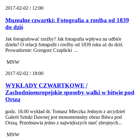
2017-02-02 / 12:00
Muzealne czwartki: Fotografia a rzeźba od 1839
do dziś
Jak fotografować rzeźby? Jak fotografia wpływa na odbiór
dzieła? O relacji fotografii i rzeźby od 1839 roku aż do dziś.
Prowadzenie: Grzegorz Czaplicki ...
MNW
2017-02-02 / 18:00
WYKŁADY CZWARTKOWE /
Zachodnioeuropejskie sposoby walki w bitwie pod
Orszą
godz. 18.00 wykład dr. Tomasz Mleczka Jednym z arcydzieł
Galerii Sztuki Dawnej jest monumentalny obraz Bitwa pod
Orszą. Przedstawia jedno z największych starć zbrojnych...
MNW