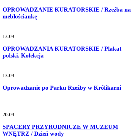
OPROWADZANIE KURATORSKIE / Rzeźba na
meblościankę
13-09
OPROWADZANIA KURATORSKIE / Plakat
polski. Kolekcja
13-09
Oprowadzanie po Parku Rzeźby w Królikarni
20-09
SPACERY PRZYRODNICZE W MUZEUM
WNĘTRZ / Dzień wody