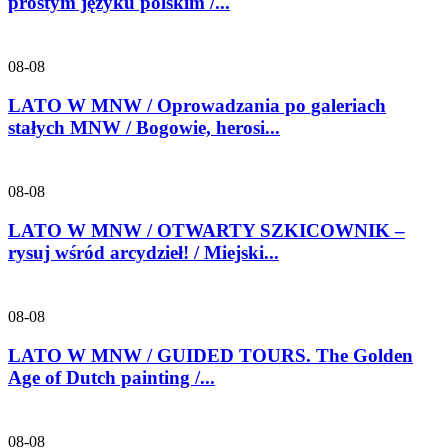
prostym języku polskim /...
08-08
LATO W MNW / Oprowadzania po galeriach
stałych MNW / Bogowie, herosi...
08-08
LATO W MNW / OTWARTY SZKICOWNIK –
rysuj wśród arcydzieł! / Miejski...
08-08
LATO W MNW / GUIDED TOURS. The Golden
Age of Dutch painting /...
08-08