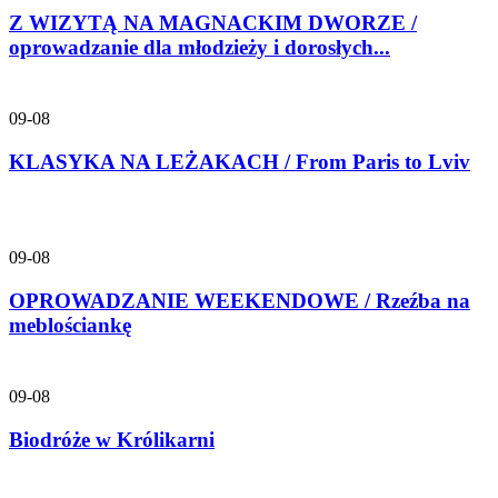
Z WIZYTĄ NA MAGNACKIM DWORZE /
oprowadzanie dla młodzieży i dorosłych...
09-08
KLASYKA NA LEŻAKACH / From Paris to Lviv
09-08
OPROWADZANIE WEEKENDOWE / Rzeźba na
meblościankę
09-08
Biodróże w Królikarni