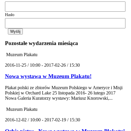
Hasło
Pozostałe wydarzenia miesiąca
Muzeum Plakatu
2016-11-25 / 10:00 - 2017-02-26 / 15:30
Nowa wystawa w Muzeum Plakatu!
Plakat polski ze zbiorów Muzeum Polskiego w Ameryce i Misji
Polskiej w Orchard Lake 25 listopada 2016- 26 lutego 2017
Nowa Galeria Kuratorzy wystawy: Mariusz Knorowski,...
Muzeum Plakatu
2016-12-02 / 10:00 - 2017-02-19 / 15:30