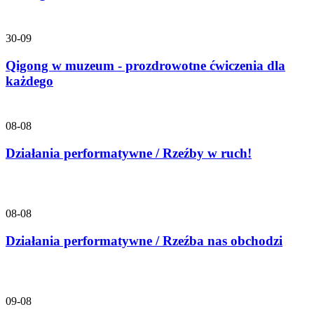
30-09
Qigong w muzeum - prozdrowotne ćwiczenia dla
każdego
08-08
Działania performatywne / Rzeźby w ruch!
08-08
Działania performatywne / Rzeźba nas obchodzi
09-08