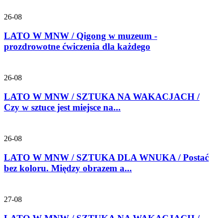
26-08
LATO W MNW / Qigong w muzeum -
prozdrowotne ćwiczenia dla każdego
26-08
LATO W MNW / SZTUKA NA WAKACJACH /
Czy w sztuce jest miejsce na...
26-08
LATO W MNW / SZTUKA DLA WNUKA / Postać
bez koloru. Między obrazem a...
27-08