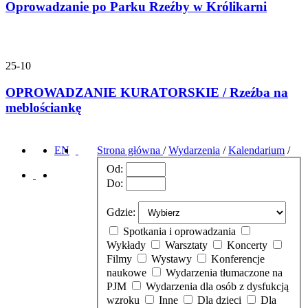
Oprowadzanie po Parku Rzeźby w Królikarni
25-10
OPROWADZANIE KURATORSKIE / Rzeźba na
meblościankę
EN
Strona główna
/
Wydarzenia
/
Kalendarium
/
Od:
Do:
Gdzie:
Spotkania i oprowadzania
Wykłady
Warsztaty
Koncerty
Filmy
Wystawy
Konferencje
naukowe
Wydarzenia tłumaczone na
PJM
Wydarzenia dla osób z dysfukcją
wzroku
Inne
Dla dzieci
Dla