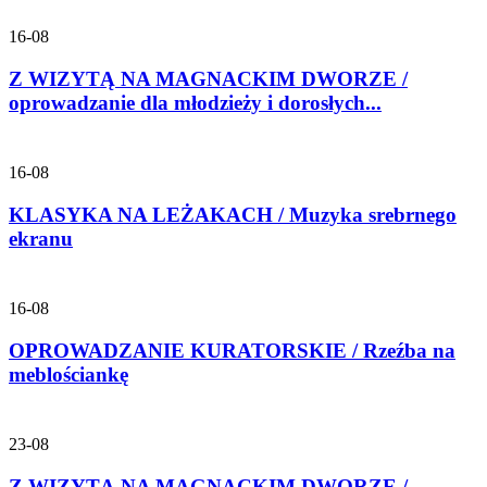
16-08
Z WIZYTĄ NA MAGNACKIM DWORZE /
oprowadzanie dla młodzieży i dorosłych...
16-08
KLASYKA NA LEŻAKACH / Muzyka srebrnego
ekranu
16-08
OPROWADZANIE KURATORSKIE / Rzeźba na
meblościankę
23-08
Z WIZYTĄ NA MAGNACKIM DWORZE /