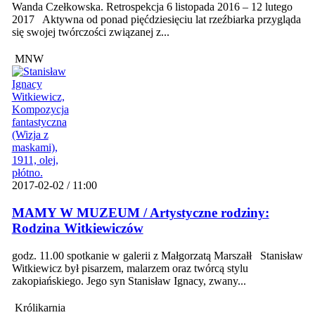
Wanda Czełkowska. Retrospekcja 6 listopada 2016 – 12 lutego
2017 Aktywna od ponad pięćdziesięciu lat rzeźbiarka przygląda
się swojej twórczości związanej z...
MNW
2017-02-02 / 11:00
MAMY W MUZEUM / Artystyczne rodziny:
Rodzina Witkiewiczów
godz. 11.00 spotkanie w galerii z Małgorzatą Marszałł Stanisław
Witkiewicz był pisarzem, malarzem oraz twórcą stylu
zakopiańskiego. Jego syn Stanisław Ignacy, zwany...
Królikarnia