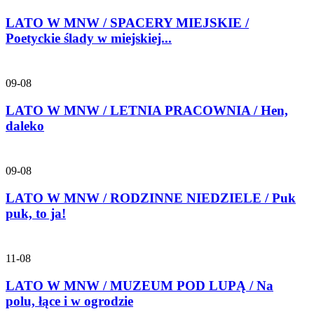
LATO W MNW / SPACERY MIEJSKIE /
Poetyckie ślady w miejskiej...
09-08
LATO W MNW / LETNIA PRACOWNIA / Hen,
daleko
09-08
LATO W MNW / RODZINNE NIEDZIELE / Puk
puk, to ja!
11-08
LATO W MNW / MUZEUM POD LUPĄ / Na
polu, łące i w ogrodzie