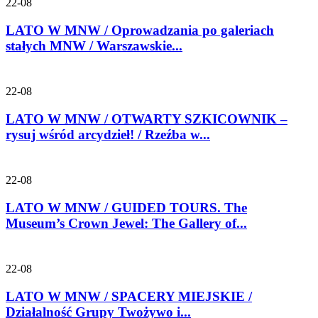
22-08
LATO W MNW / Oprowadzania po galeriach
stałych MNW / Warszawskie...
22-08
LATO W MNW / OTWARTY SZKICOWNIK –
rysuj wśród arcydzieł! / Rzeźba w...
22-08
LATO W MNW / GUIDED TOURS. The
Museum’s Crown Jewel: The Gallery of...
22-08
LATO W MNW / SPACERY MIEJSKIE /
Działalność Grupy Twożywo i...