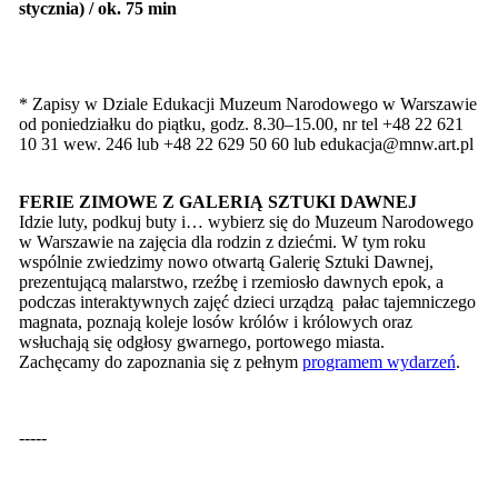
stycznia) / ok. 75 min
* Zapisy w Dziale Edukacji Muzeum Narodowego w Warszawie
od poniedziałku do piątku, godz. 8.30–15.00, nr tel +48 22 621
10 31 wew. 246 lub +48 22 629 50 60 lub edukacja@mnw.art.pl
FERIE ZIMOWE Z GALERIĄ SZTUKI DAWNEJ
Idzie luty, podkuj buty i… wybierz się do Muzeum Narodowego
w Warszawie na zajęcia dla rodzin z dziećmi. W tym roku
wspólnie zwiedzimy nowo otwartą Galerię Sztuki Dawnej,
prezentującą malarstwo, rzeźbę i rzemiosło dawnych epok, a
podczas interaktywnych zajęć dzieci urządzą pałac tajemniczego
magnata, poznają koleje losów królów i królowych oraz
wsłuchają się odgłosy gwarnego, portowego miasta.
Zachęcamy do zapoznania się z pełnym
programem wydarzeń
.
-----