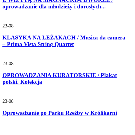
oprowadzanie dla młodzieży i dorosłych...
23-08
KLASYKA NA LEŻAKACH / Musica da camera
– Prima Vista String Quartet
23-08
OPROWADZANIA KURATORSKIE / Plakat
polski. Kolekcja
23-08
Oprowadzanie po Parku Rzeźby w Królikarni