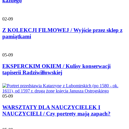
każdego
02-09
Z KOLEKCJI FILMOWEJ / Wyjście przez sklep z
pamiątkami
05-09
EKSPERCKIM OKIEM / Kulisy konserwacji
tapiserii Radziwiłłowskiej
05-09
WARSZTATY DLA NAUCZYCIELEK I
NAUCZYCIELI / Czy portrety mają zapach?