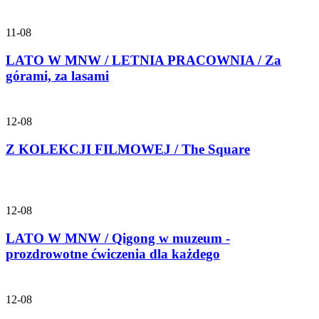
11-08
LATO W MNW / LETNIA PRACOWNIA / Za
górami, za lasami
12-08
Z KOLEKCJI FILMOWEJ / The Square
12-08
LATO W MNW / Qigong w muzeum -
prozdrowotne ćwiczenia dla każdego
12-08