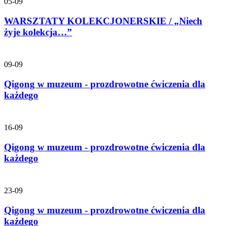
05-09
WARSZTATY KOLEKCJONERSKIE / „Niech
żyje kolekcja…”
09-09
Qigong w muzeum - prozdrowotne ćwiczenia dla
każdego
16-09
Qigong w muzeum - prozdrowotne ćwiczenia dla
każdego
23-09
Qigong w muzeum - prozdrowotne ćwiczenia dla
każdego