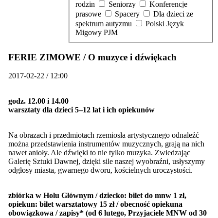
rodzin
Seniorzy
Konferencje
prasowe
Spacery
Dla dzieci ze
spektrum autyzmu
Polski Język
Migowy PJM
FERIE ZIMOWE / O muzyce i dźwiękach
2017-02-22 / 12:00
godz. 12.00 i 14.00
warsztaty dla dzieci 5–12 lat i ich opiekunów
Na obrazach i przedmiotach rzemiosła artystycznego odnaleźć
można przedstawienia instrumentów muzycznych, grają na nich
nawet anioły. Ale dźwięki to nie tylko muzyka. Zwiedzając
Galerię Sztuki Dawnej, dzięki sile naszej wyobraźni, usłyszymy
odgłosy miasta, gwarnego dworu, kościelnych uroczystości.
zbiórka w Holu Głównym / dziecko: bilet do mnw 1 zł,
opiekun: bilet warsztatowy 15 zł / obecność opiekuna
obowiązkowa / zapisy* (od 6 lutego, Przyjaciele MNW od 30