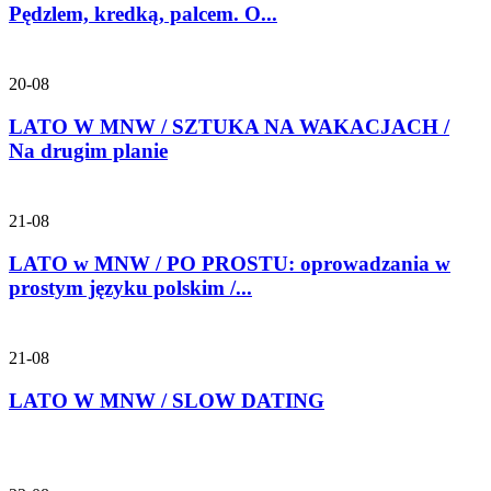
Pędzlem, kredką, palcem. O...
20-08
LATO W MNW / SZTUKA NA WAKACJACH /
Na drugim planie
21-08
LATO w MNW / PO PROSTU: oprowadzania w
prostym języku polskim /...
21-08
LATO W MNW / SLOW DATING