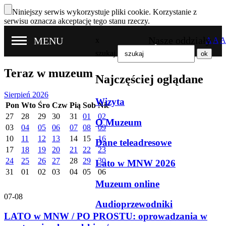
Niniejszy serwis wykorzystuje pliki cookie. Korzystanie z
serwisu oznacza akceptację tego stanu rzeczy.
Nasze oddziały
MENU
x
A
A
A
szukaj
Teraz w muzeum
Najczęściej oglądane
Sierpień 2026
Wizyta
Pon
Wto
Śro
Czw
Pią
Sob
Nie
27
28
29
30
31
01
02
O Muzeum
03
04
05
06
07
08
09
10
11
12
13
14
15
16
Dane teleadresowe
17
18
19
20
21
22
23
24
25
26
27
28
29
30
Lato w MNW 2026
31
01
02
03
04
05
06
Muzeum online
07-08
Audioprzewodniki
LATO w MNW / PO PROSTU: oprowadzania w