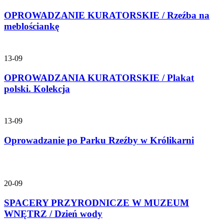
OPROWADZANIE KURATORSKIE / Rzeźba na
meblościankę
13-09
OPROWADZANIA KURATORSKIE / Plakat
polski. Kolekcja
13-09
Oprowadzanie po Parku Rzeźby w Królikarni
20-09
SPACERY PRZYRODNICZE W MUZEUM
WNĘTRZ / Dzień wody