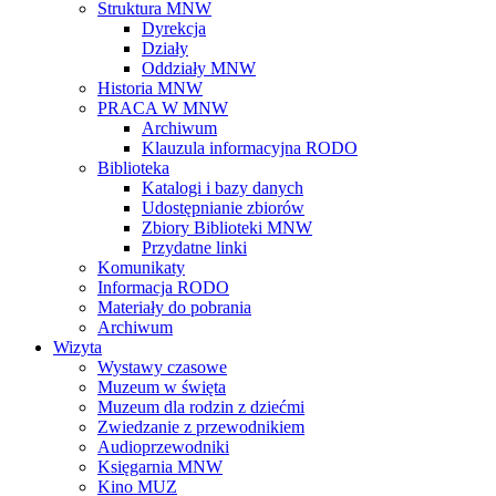
Struktura MNW
Dyrekcja
Działy
Oddziały MNW
Historia MNW
PRACA W MNW
Archiwum
Klauzula informacyjna RODO
Biblioteka
Katalogi i bazy danych
Udostępnianie zbiorów
Zbiory Biblioteki MNW
Przydatne linki
Komunikaty
Informacja RODO
Materiały do pobrania
Archiwum
Wizyta
Wystawy czasowe
Muzeum w święta
Muzeum dla rodzin z dziećmi
Zwiedzanie z przewodnikiem
Audioprzewodniki
Księgarnia MNW
Kino MUZ