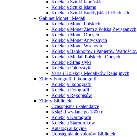
Kolekcja Sztuki Japońskiej
Kolekcja Sztuki Islamu
Kolekcja Sztuki Buddyjskiej i Hinduskiej
Gabinet Monet i Medali
Kolekcja Monet Polskich
Kolekcja Monet Ziem z Polską Związanych
Kolekcja Monet Obcych
Kolekcja Monet Antycznych
Kolekcja Monet Wschodu
Kolekcja Banknotów i Papierów Wartości
Kolekcja Medali Polskich i Obcych
Kolekcje Sfragistyki
Kolekcja Falerystyki
Varia i Kolekcja Medalików Religijnych
Zbiory Fotografii i Ikonografii
Kolekcja Ikonografii
Kolekcja Fotografii
Kolekcja Rękopisów
Zbiory Biblioteki
Czasopisma i kalendarze
Książki wydane po 1800 r.
Kolekcja Kartografii
Kolekcja Starodruków
Katalogi aukcyjne
Udostępnianie zbiorów Biblioteki