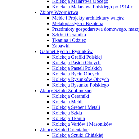
Kolekcja Malarstwa Obcego
Kolekcja Malarstwa Polskiego po 1914 r.
Zbiory Wzornictwa
Meble i Projekty architektury wnętrz
Metaloplastyka i Biżuteria
Przedmioty gospodarstwa domowego, maszy
Szkło i Ceramika
Tkanina i Odzież
Zabawki
Gabinet Rycin i Rysunków
Kolekcja Grafiki Polskiej
Kolekcja Pasteli Obcych
Kolekcja Pasteli Polskich
Kolekcja Rycin Obcych
Kolekcja Rysunków Obcych
Kolekcja Rysunku Polskiego
Zbiory Sztuki Zdobnicznej
Kolekcja Ceramiki
Kolekcja Mebli
Kolekcja Sreber i Metali
Kolekcja Szkła
Kolekcja Tkanin
Kolekcja Variów i Masoników
Zbiory Sztuki Orientalnej
Kolekcja Sztuki Chińskiej