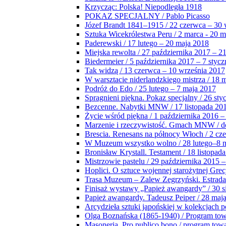
Krzycząc: Polska! Niepodległa 1918
POKAZ SPECJALNY / Pablo Picasso
Józef Brandt 1841–1915 / 22 czerwca – 30 
Sztuka Wicekrólestwa Peru / 2 marca - 20 
Paderewski / 17 lutego – 20 maja 2018
Miejska rewolta / 27 października 2017 – 2
Biedermeier / 5 października 2017 – 7 stycz
Tak widzą / 13 czerwca – 10 września 2017
W warsztacie niderlandzkiego mistrza / 18 
Podróż do Edo / 25 lutego – 7 maja 2017
Spragnieni piękna. Pokaz specjalny / 26 sty
Bezcenne. Nabytki MNW / 17 listopada 201
Życie wśród piękna / 1 października 2016 –
Marzenie i rzeczywistość. Gmach MNW / do
Brescia. Renesans na północy Włoch / 2 cz
W Muzeum wszystko wolno / 28 lutego–8 
Bronisław Krystall. Testament / 18 listopa
Mistrzowie pastelu / 29 października 2015 –
Hoplici. O sztuce wojennej starożytnej Grec
Trasa Muzeum – Zalew Zegrzyński. Estrada
Finisaż wystawy „Papież awangardy” / 30 s
Papież awangardy. Tadeusz Peiper / 28 maja
Arcydzieła sztuki japońskiej w kolekcjach p
Olga Boznańska (1865-1940) / Program to
Masoneria. Pro publico bono / program tow