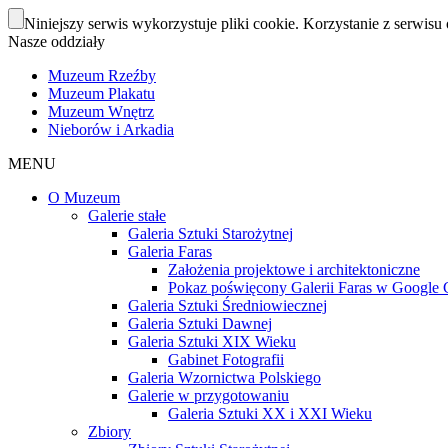
Niniejszy serwis wykorzystuje pliki cookie. Korzystanie z serwisu 
Nasze oddziały
Muzeum Rzeźby
Muzeum Plakatu
Muzeum Wnętrz
Nieborów i Arkadia
MENU
O Muzeum
Galerie stałe
Galeria Sztuki Starożytnej
Galeria Faras
Założenia projektowe i architektoniczne
Pokaz poświęcony Galerii Faras w Google Cu
Galeria Sztuki Średniowiecznej
Galeria Sztuki Dawnej
Galeria Sztuki XIX Wieku
Gabinet Fotografii
Galeria Wzornictwa Polskiego
Galerie w przygotowaniu
Galeria Sztuki XX i XXI Wieku
Zbiory