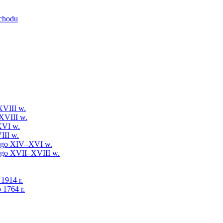
schodu
XVIII w.
XVIII w.
XVI w.
III w.
iego XIV–XVI w.
iego XVII–XVIII w.
 1914 r.
 1764 r.