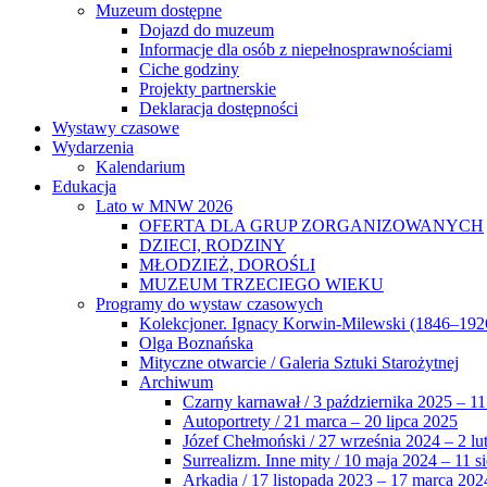
Muzeum dostępne
Dojazd do muzeum
Informacje dla osób z niepełnosprawnościami
Ciche godziny
Projekty partnerskie
Deklaracja dostępności
Wystawy czasowe
Wydarzenia
Kalendarium
Edukacja
Lato w MNW 2026
OFERTA DLA GRUP ZORGANIZOWANYCH
DZIECI, RODZINY
MŁODZIEŻ, DOROŚLI
MUZEUM TRZECIEGO WIEKU
Programy do wystaw czasowych
Kolekcjoner. Ignacy Korwin-Milewski (1846–192
Olga Boznańska
Mityczne otwarcie / Galeria Sztuki Starożytnej
Archiwum
Czarny karnawał / 3 października 2025 – 11
Autoportrety / 21 marca – 20 lipca 2025
Józef Chełmoński / 27 września 2024 – 2 lu
Surrealizm. Inne mity / 10 maja 2024 – 11 s
Arkadia / 17 listopada 2023 – 17 marca 202