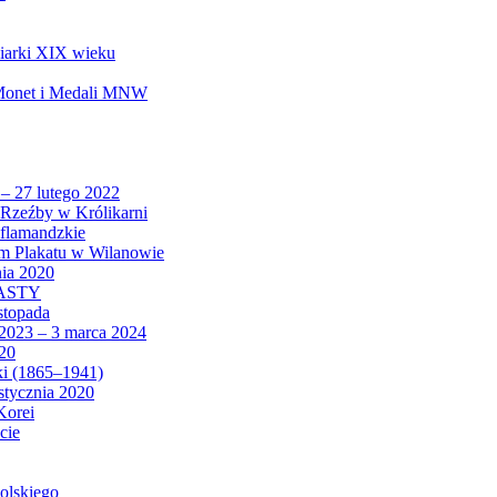
biarki XIX wieku
 Monet i Medali MNW
 – 27 lutego 2022
Rzeźby w Królikarni
 flamandzkie
um Plakatu w Wilanowie
nia 2020
CASTY
istopada
 2023 – 3 marca 2024
020
ki (1865–1941)
 stycznia 2020
Korei
cie
olskiego