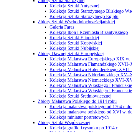
Zbiory Sztuki Starożytnej
Kolekcja Sztuki Antycznej
Kolekcja Sztuki Starożytnego Bliskiego W
Kolekcja Sztuki Starożytnego Egiptu
Zbiory Sztuki Wschodniochrześcijańskiej
Galeria Faras
Kolekcja Ikon i Rzemiosła Bizantyjskiego
Kolekcja Sztuki Etiopskiej
Kolekcja Sztuki Koptyjskiej
Kolekcja Sztuki Nubijskiej
Zbiory Dawnej Sztuki Europejskiej
Kolekcja Malarstwa Europejskiego XIX w.
Kolekcja Malarstwa Flamandzkiego XVII–
Kolekcja Malarstwa Holenderskiego XVII–
Kolekcja Malarstwa Niderlandzkiego XV–
Kolekcja Malarstwa Niemieckiego XVI–XV
Kolekcja Malarstwa Włoskiego i Francusk
Kolekcja Malarstwa Włoskiego i Francusk
Kolekcja Sztuki Średniowiecznej
Zbiory Malarstwa Polskiego do 1914 roku
Kolekcja malarstwa polskiego od 1764 r. do
Kolekcja malarstwa polskiego od XVI w. do
Kolekcja miniatur portretowych
Zbiory Sztuki Współczesnej
Kolekcja grafiki i rysunku po 1914 r.