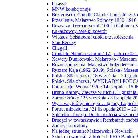
Picasso
MNW kolekcjonuje
Bez gorsetu. Camille Claudel i polskie rzeź
Przesilenie. Malarstwo Północy 1880–1910
Rozważni i romantyczni. 100 lat Gabinetu
Łukaszowcy. Wielki powrót
Witkacy. Sejsmograf epoki przyspieszenia
Stan Rzeczy
Chagall
Cranach. Natura i sacrum / 17 grudnia 2021
Xawery Dunikowski. Malarstwo / Muzeum 
Różne spojrzenia. Malarstwo holenderskie i
Ryszard Kaja (1962–2019). Polska / Muze
Polska. Siła obrazu / 18 września – 20 grud
Polska. Siła obrazu / WYKŁADY I POD
Fotorelacje. Wojna 1920 / 14 sierpnia - 15 l
Bruno Barbey. Zawsze w ruchu / 1 grudnia
Zatrute źródło / 25 września - 8 listopada 2
Wystawa, której nie było… Ignacy Łopieńs
Portret młodzieńca / 21 listopada 2019 – 20
Splendor i finezja. Duch i materia w sztuce 
Bruegel w towarzystwie i Rembrandt osobiś
Zamoyski ocalony
Na jednej strunie: Malczewski i Słowacki
Sztuka to wartość. Z kolekcji PKO Banku P