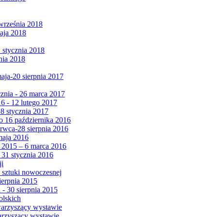
września 2018
maja 2018
1 stycznia 2018
nia 2018
maja-20 sierpnia 2017
cznia - 26 marca 2017
6 - 12 lutego 2017
 8 stycznia 2017
 16 października 2016
erwca-28 sierpnia 2016
maja 2016
da 2015 – 6 marca 2016
 31 stycznia 2016
ji
 sztuki nowoczesnej
ierpnia 2015
 - 30 sierpnia 2015
olskich
warzyszący wystawie
arzyszący wystawie