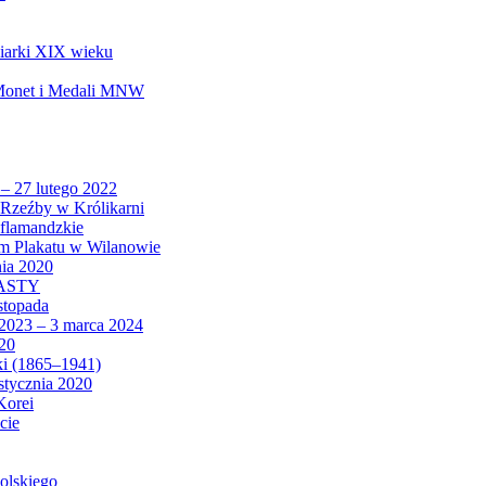
biarki XIX wieku
 Monet i Medali MNW
 – 27 lutego 2022
Rzeźby w Królikarni
 flamandzkie
um Plakatu w Wilanowie
nia 2020
CASTY
istopada
 2023 – 3 marca 2024
020
ki (1865–1941)
 stycznia 2020
Korei
cie
olskiego