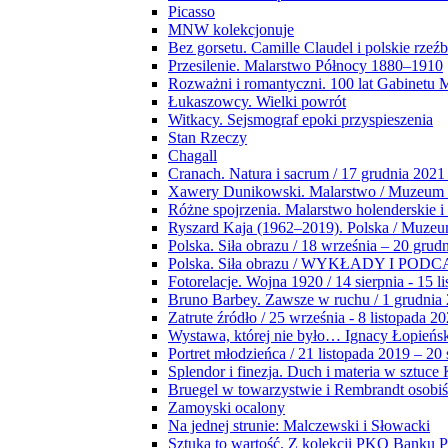
Picasso
MNW kolekcjonuje
Bez gorsetu. Camille Claudel i polskie rzeź
Przesilenie. Malarstwo Północy 1880–1910
Rozważni i romantyczni. 100 lat Gabinetu
Łukaszowcy. Wielki powrót
Witkacy. Sejsmograf epoki przyspieszenia
Stan Rzeczy
Chagall
Cranach. Natura i sacrum / 17 grudnia 2021
Xawery Dunikowski. Malarstwo / Muzeum 
Różne spojrzenia. Malarstwo holenderskie i
Ryszard Kaja (1962–2019). Polska / Muze
Polska. Siła obrazu / 18 września – 20 grud
Polska. Siła obrazu / WYKŁADY I POD
Fotorelacje. Wojna 1920 / 14 sierpnia - 15 l
Bruno Barbey. Zawsze w ruchu / 1 grudnia
Zatrute źródło / 25 września - 8 listopada 2
Wystawa, której nie było… Ignacy Łopieńs
Portret młodzieńca / 21 listopada 2019 – 20
Splendor i finezja. Duch i materia w sztuce 
Bruegel w towarzystwie i Rembrandt osobiś
Zamoyski ocalony
Na jednej strunie: Malczewski i Słowacki
Sztuka to wartość. Z kolekcji PKO Banku P