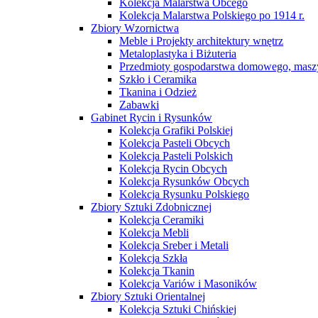
Kolekcja Malarstwa Obcego
Kolekcja Malarstwa Polskiego po 1914 r.
Zbiory Wzornictwa
Meble i Projekty architektury wnętrz
Metaloplastyka i Biżuteria
Przedmioty gospodarstwa domowego, maszy
Szkło i Ceramika
Tkanina i Odzież
Zabawki
Gabinet Rycin i Rysunków
Kolekcja Grafiki Polskiej
Kolekcja Pasteli Obcych
Kolekcja Pasteli Polskich
Kolekcja Rycin Obcych
Kolekcja Rysunków Obcych
Kolekcja Rysunku Polskiego
Zbiory Sztuki Zdobnicznej
Kolekcja Ceramiki
Kolekcja Mebli
Kolekcja Sreber i Metali
Kolekcja Szkła
Kolekcja Tkanin
Kolekcja Variów i Masoników
Zbiory Sztuki Orientalnej
Kolekcja Sztuki Chińskiej