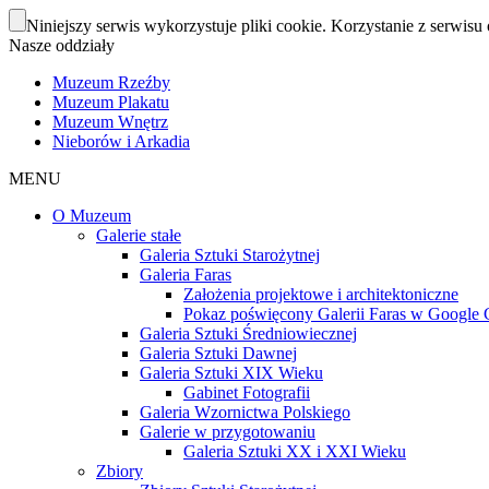
Niniejszy serwis wykorzystuje pliki cookie. Korzystanie z serwisu 
Nasze oddziały
Muzeum Rzeźby
Muzeum Plakatu
Muzeum Wnętrz
Nieborów i Arkadia
MENU
O Muzeum
Galerie stałe
Galeria Sztuki Starożytnej
Galeria Faras
Założenia projektowe i architektoniczne
Pokaz poświęcony Galerii Faras w Google Cu
Galeria Sztuki Średniowiecznej
Galeria Sztuki Dawnej
Galeria Sztuki XIX Wieku
Gabinet Fotografii
Galeria Wzornictwa Polskiego
Galerie w przygotowaniu
Galeria Sztuki XX i XXI Wieku
Zbiory