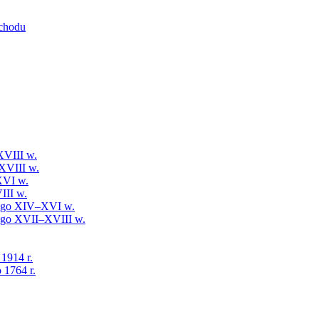
schodu
XVIII w.
XVIII w.
XVI w.
III w.
iego XIV–XVI w.
iego XVII–XVIII w.
 1914 r.
 1764 r.