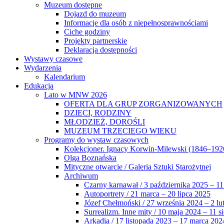
Muzeum dostępne
Dojazd do muzeum
Informacje dla osób z niepełnosprawnościami
Ciche godziny
Projekty partnerskie
Deklaracja dostępności
Wystawy czasowe
Wydarzenia
Kalendarium
Edukacja
Lato w MNW 2026
OFERTA DLA GRUP ZORGANIZOWANYCH
DZIECI, RODZINY
MŁODZIEŻ, DOROŚLI
MUZEUM TRZECIEGO WIEKU
Programy do wystaw czasowych
Kolekcjoner. Ignacy Korwin-Milewski (1846–192
Olga Boznańska
Mityczne otwarcie / Galeria Sztuki Starożytnej
Archiwum
Czarny karnawał / 3 października 2025 – 11
Autoportrety / 21 marca – 20 lipca 2025
Józef Chełmoński / 27 września 2024 – 2 lu
Surrealizm. Inne mity / 10 maja 2024 – 11 s
Arkadia / 17 listopada 2023 – 17 marca 202