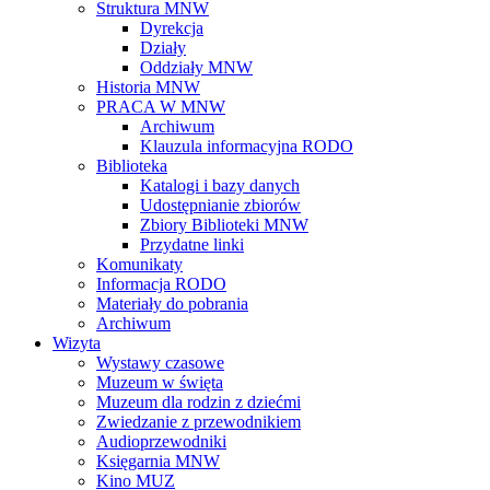
Struktura MNW
Dyrekcja
Działy
Oddziały MNW
Historia MNW
PRACA W MNW
Archiwum
Klauzula informacyjna RODO
Biblioteka
Katalogi i bazy danych
Udostępnianie zbiorów
Zbiory Biblioteki MNW
Przydatne linki
Komunikaty
Informacja RODO
Materiały do pobrania
Archiwum
Wizyta
Wystawy czasowe
Muzeum w święta
Muzeum dla rodzin z dziećmi
Zwiedzanie z przewodnikiem
Audioprzewodniki
Księgarnia MNW
Kino MUZ