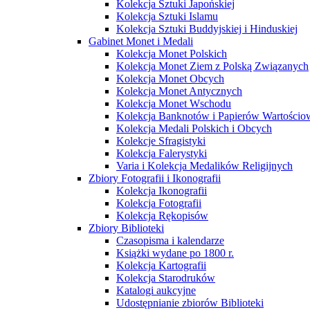
Kolekcja Sztuki Japońskiej
Kolekcja Sztuki Islamu
Kolekcja Sztuki Buddyjskiej i Hinduskiej
Gabinet Monet i Medali
Kolekcja Monet Polskich
Kolekcja Monet Ziem z Polską Związanych
Kolekcja Monet Obcych
Kolekcja Monet Antycznych
Kolekcja Monet Wschodu
Kolekcja Banknotów i Papierów Wartości
Kolekcja Medali Polskich i Obcych
Kolekcje Sfragistyki
Kolekcja Falerystyki
Varia i Kolekcja Medalików Religijnych
Zbiory Fotografii i Ikonografii
Kolekcja Ikonografii
Kolekcja Fotografii
Kolekcja Rękopisów
Zbiory Biblioteki
Czasopisma i kalendarze
Książki wydane po 1800 r.
Kolekcja Kartografii
Kolekcja Starodruków
Katalogi aukcyjne
Udostępnianie zbiorów Biblioteki