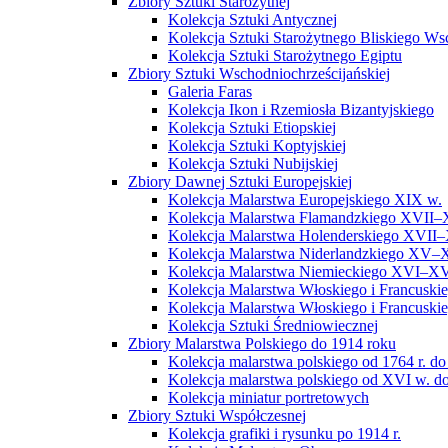
Zbiory Sztuki Starożytnej
Kolekcja Sztuki Antycznej
Kolekcja Sztuki Starożytnego Bliskiego W
Kolekcja Sztuki Starożytnego Egiptu
Zbiory Sztuki Wschodniochrześcijańskiej
Galeria Faras
Kolekcja Ikon i Rzemiosła Bizantyjskiego
Kolekcja Sztuki Etiopskiej
Kolekcja Sztuki Koptyjskiej
Kolekcja Sztuki Nubijskiej
Zbiory Dawnej Sztuki Europejskiej
Kolekcja Malarstwa Europejskiego XIX w.
Kolekcja Malarstwa Flamandzkiego XVII–
Kolekcja Malarstwa Holenderskiego XVII–
Kolekcja Malarstwa Niderlandzkiego XV–
Kolekcja Malarstwa Niemieckiego XVI–XV
Kolekcja Malarstwa Włoskiego i Francusk
Kolekcja Malarstwa Włoskiego i Francusk
Kolekcja Sztuki Średniowiecznej
Zbiory Malarstwa Polskiego do 1914 roku
Kolekcja malarstwa polskiego od 1764 r. do
Kolekcja malarstwa polskiego od XVI w. do
Kolekcja miniatur portretowych
Zbiory Sztuki Współczesnej
Kolekcja grafiki i rysunku po 1914 r.