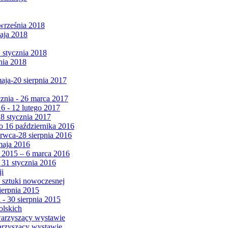
września 2018
maja 2018
1 stycznia 2018
nia 2018
maja-20 sierpnia 2017
cznia - 26 marca 2017
6 - 12 lutego 2017
 8 stycznia 2017
 16 października 2016
erwca-28 sierpnia 2016
maja 2016
da 2015 – 6 marca 2016
 31 stycznia 2016
ji
 sztuki nowoczesnej
ierpnia 2015
 - 30 sierpnia 2015
olskich
warzyszący wystawie
arzyszący wystawie