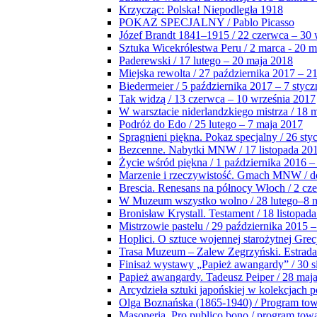
Krzycząc: Polska! Niepodległa 1918
POKAZ SPECJALNY / Pablo Picasso
Józef Brandt 1841–1915 / 22 czerwca – 30 
Sztuka Wicekrólestwa Peru / 2 marca - 20 
Paderewski / 17 lutego – 20 maja 2018
Miejska rewolta / 27 października 2017 – 2
Biedermeier / 5 października 2017 – 7 stycz
Tak widzą / 13 czerwca – 10 września 2017
W warsztacie niderlandzkiego mistrza / 18 
Podróż do Edo / 25 lutego – 7 maja 2017
Spragnieni piękna. Pokaz specjalny / 26 sty
Bezcenne. Nabytki MNW / 17 listopada 201
Życie wśród piękna / 1 października 2016 –
Marzenie i rzeczywistość. Gmach MNW / do
Brescia. Renesans na północy Włoch / 2 cz
W Muzeum wszystko wolno / 28 lutego–8 
Bronisław Krystall. Testament / 18 listopa
Mistrzowie pastelu / 29 października 2015 –
Hoplici. O sztuce wojennej starożytnej Grec
Trasa Muzeum – Zalew Zegrzyński. Estrada
Finisaż wystawy „Papież awangardy” / 30 s
Papież awangardy. Tadeusz Peiper / 28 maja
Arcydzieła sztuki japońskiej w kolekcjach p
Olga Boznańska (1865-1940) / Program to
Masoneria. Pro publico bono / program tow