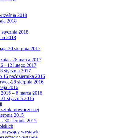
września 2018
maja 2018
1 stycznia 2018
nia 2018
maja-20 sierpnia 2017
cznia - 26 marca 2017
6 - 12 lutego 2017
 8 stycznia 2017
 16 października 2016
erwca-28 sierpnia 2016
maja 2016
da 2015 – 6 marca 2016
 31 stycznia 2016
ji
 sztuki nowoczesnej
ierpnia 2015
 - 30 sierpnia 2015
olskich
warzyszący wystawie
arzyszący wystawie