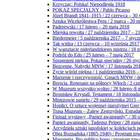
Krzycząc: Polska! Niepodległa 1918
POKAZ SPECJALNY / Pablo Picasso
Józef Brandt 1841–1915 / 22 czerwca – 30 
Sztuka Wicekrólestwa Peru / 2 marca - 20 
Paderewski / 17 lutego – 20 maja 2018
Miejska rewolta / 27 października 2017 – 2
Biedermeier / 5 października 2017 – 7 stycz
Tak widzą / 13 czerwca – 10 września 2017
W warsztacie niderlandzkiego mistrza / 18 
Podróż do Edo / 25 lutego – 7 maja 2017
Spragnieni piękna. Pokaz specjalny / 26 sty
Bezcenne. Nabytki MNW / 17 listopada 201
Życie wśród piękna / 1 października 2016 –
Marzenie i rzeczywistość. Gmach MNW / do
Brescia. Renesans na północy Włoch / 2 cz
W Muzeum wszystko wolno / 28 lutego–8 
Bronisław Krystall. Testament / 18 listopa
Mistrzowie pastelu / 29 października 2015 –
Hoplici. O sztuce wojennej starożytnej Grec
Trasa Muzeum – Zalew Zegrzyński. Estrada
Finisaż wystawy „Papież awangardy” / 30 s
Papież awangardy. Tadeusz Peiper / 28 maja
Arcydzieła sztuki japońskiej w kolekcjach p
Olga Boznańska (1865-1940) / Program to
Masoneria. Pro publico bono / program tow