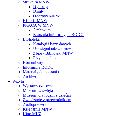
Struktura MNW
Dyrekcja
Działy
Oddziały MNW
Historia MNW
PRACA W MNW
Archiwum
Klauzula informacyjna RODO
Biblioteka
Katalogi i bazy danych
Udostępnianie zbiorów
Zbiory Biblioteki MNW
Przydatne linki
Komunikaty
Informacja RODO
Materiały do pobrania
Archiwum
Wizyta
Wystawy czasowe
Muzeum w święta
Muzeum dla rodzin z dziećmi
Zwiedzanie z przewodnikiem
Audioprzewodniki
Księgarnia MNW
Kino MUZ