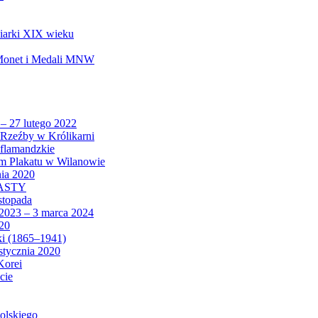
biarki XIX wieku
 Monet i Medali MNW
 – 27 lutego 2022
Rzeźby w Królikarni
 flamandzkie
um Plakatu w Wilanowie
nia 2020
CASTY
istopada
 2023 – 3 marca 2024
020
ki (1865–1941)
 stycznia 2020
Korei
cie
olskiego