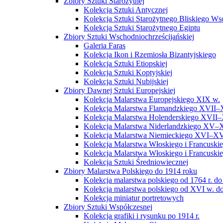
Zbiory Sztuki Starożytnej
Kolekcja Sztuki Antycznej
Kolekcja Sztuki Starożytnego Bliskiego W
Kolekcja Sztuki Starożytnego Egiptu
Zbiory Sztuki Wschodniochrześcijańskiej
Galeria Faras
Kolekcja Ikon i Rzemiosła Bizantyjskiego
Kolekcja Sztuki Etiopskiej
Kolekcja Sztuki Koptyjskiej
Kolekcja Sztuki Nubijskiej
Zbiory Dawnej Sztuki Europejskiej
Kolekcja Malarstwa Europejskiego XIX w.
Kolekcja Malarstwa Flamandzkiego XVII–
Kolekcja Malarstwa Holenderskiego XVII–
Kolekcja Malarstwa Niderlandzkiego XV–
Kolekcja Malarstwa Niemieckiego XVI–XV
Kolekcja Malarstwa Włoskiego i Francusk
Kolekcja Malarstwa Włoskiego i Francusk
Kolekcja Sztuki Średniowiecznej
Zbiory Malarstwa Polskiego do 1914 roku
Kolekcja malarstwa polskiego od 1764 r. do
Kolekcja malarstwa polskiego od XVI w. do
Kolekcja miniatur portretowych
Zbiory Sztuki Współczesnej
Kolekcja grafiki i rysunku po 1914 r.