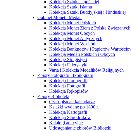
Kolekcja Sztuki Japońskiej
Kolekcja Sztuki Islamu
Kolekcja Sztuki Buddyjskiej i Hinduskiej
Gabinet Monet i Medali
Kolekcja Monet Polskich
Kolekcja Monet Ziem z Polską Związanych
Kolekcja Monet Obcych
Kolekcja Monet Antycznych
Kolekcja Monet Wschodu
Kolekcja Banknotów i Papierów Wartości
Kolekcja Medali Polskich i Obcych
Kolekcje Sfragistyki
Kolekcja Falerystyki
Varia i Kolekcja Medalików Religijnych
Zbiory Fotografii i Ikonografii
Kolekcja Ikonografii
Kolekcja Fotografii
Kolekcja Rękopisów
Zbiory Biblioteki
Czasopisma i kalendarze
Książki wydane po 1800 r.
Kolekcja Kartografii
Kolekcja Starodruków
Katalogi aukcyjne
Udostępnianie zbiorów Biblioteki