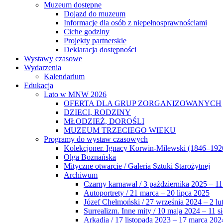
Muzeum dostępne
Dojazd do muzeum
Informacje dla osób z niepełnosprawnościami
Ciche godziny
Projekty partnerskie
Deklaracja dostępności
Wystawy czasowe
Wydarzenia
Kalendarium
Edukacja
Lato w MNW 2026
OFERTA DLA GRUP ZORGANIZOWANYCH
DZIECI, RODZINY
MŁODZIEŻ, DOROŚLI
MUZEUM TRZECIEGO WIEKU
Programy do wystaw czasowych
Kolekcjoner. Ignacy Korwin-Milewski (1846–192
Olga Boznańska
Mityczne otwarcie / Galeria Sztuki Starożytnej
Archiwum
Czarny karnawał / 3 października 2025 – 11
Autoportrety / 21 marca – 20 lipca 2025
Józef Chełmoński / 27 września 2024 – 2 lu
Surrealizm. Inne mity / 10 maja 2024 – 11 s
Arkadia / 17 listopada 2023 – 17 marca 202