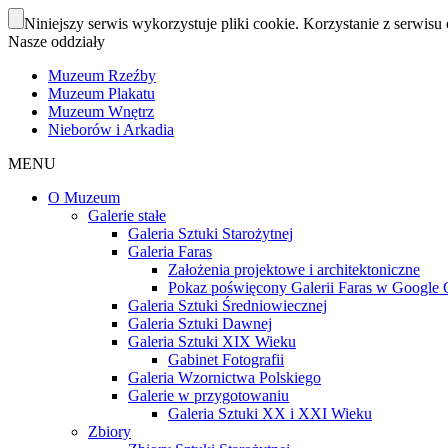
Niniejszy serwis wykorzystuje pliki cookie. Korzystanie z serwisu 
Nasze oddziały
Muzeum Rzeźby
Muzeum Plakatu
Muzeum Wnętrz
Nieborów i Arkadia
MENU
O Muzeum
Galerie stałe
Galeria Sztuki Starożytnej
Galeria Faras
Założenia projektowe i architektoniczne
Pokaz poświęcony Galerii Faras w Google Cu
Galeria Sztuki Średniowiecznej
Galeria Sztuki Dawnej
Galeria Sztuki XIX Wieku
Gabinet Fotografii
Galeria Wzornictwa Polskiego
Galerie w przygotowaniu
Galeria Sztuki XX i XXI Wieku
Zbiory