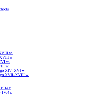
schodu
XVIII w.
XVIII w.
XVI w.
III w.
iego XIV–XVI w.
iego XVII–XVIII w.
 1914 r.
 1764 r.