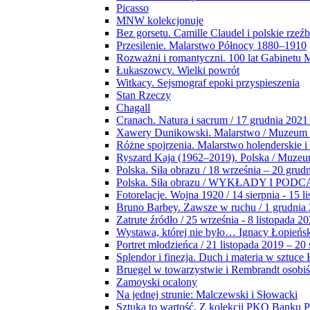
Picasso
MNW kolekcjonuje
Bez gorsetu. Camille Claudel i polskie rzeź
Przesilenie. Malarstwo Północy 1880–1910
Rozważni i romantyczni. 100 lat Gabinetu
Łukaszowcy. Wielki powrót
Witkacy. Sejsmograf epoki przyspieszenia
Stan Rzeczy
Chagall
Cranach. Natura i sacrum / 17 grudnia 2021
Xawery Dunikowski. Malarstwo / Muzeum 
Różne spojrzenia. Malarstwo holenderskie i
Ryszard Kaja (1962–2019). Polska / Muze
Polska. Siła obrazu / 18 września – 20 grud
Polska. Siła obrazu / WYKŁADY I POD
Fotorelacje. Wojna 1920 / 14 sierpnia - 15 l
Bruno Barbey. Zawsze w ruchu / 1 grudnia
Zatrute źródło / 25 września - 8 listopada 2
Wystawa, której nie było… Ignacy Łopieńs
Portret młodzieńca / 21 listopada 2019 – 20
Splendor i finezja. Duch i materia w sztuce 
Bruegel w towarzystwie i Rembrandt osobiś
Zamoyski ocalony
Na jednej strunie: Malczewski i Słowacki
Sztuka to wartość. Z kolekcji PKO Banku P