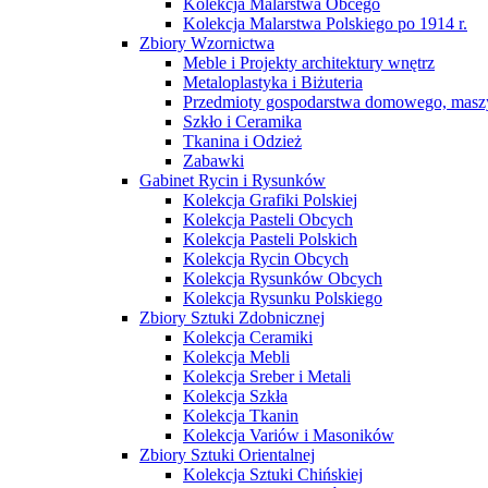
Kolekcja Malarstwa Obcego
Kolekcja Malarstwa Polskiego po 1914 r.
Zbiory Wzornictwa
Meble i Projekty architektury wnętrz
Metaloplastyka i Biżuteria
Przedmioty gospodarstwa domowego, maszy
Szkło i Ceramika
Tkanina i Odzież
Zabawki
Gabinet Rycin i Rysunków
Kolekcja Grafiki Polskiej
Kolekcja Pasteli Obcych
Kolekcja Pasteli Polskich
Kolekcja Rycin Obcych
Kolekcja Rysunków Obcych
Kolekcja Rysunku Polskiego
Zbiory Sztuki Zdobnicznej
Kolekcja Ceramiki
Kolekcja Mebli
Kolekcja Sreber i Metali
Kolekcja Szkła
Kolekcja Tkanin
Kolekcja Variów i Masoników
Zbiory Sztuki Orientalnej
Kolekcja Sztuki Chińskiej