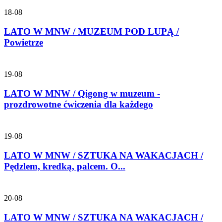
18-08
LATO W MNW / MUZEUM POD LUPĄ /
Powietrze
19-08
LATO W MNW / Qigong w muzeum -
prozdrowotne ćwiczenia dla każdego
19-08
LATO W MNW / SZTUKA NA WAKACJACH /
Pędzlem, kredką, palcem. O...
20-08
LATO W MNW / SZTUKA NA WAKACJACH /