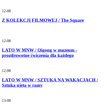
12-08
Z KOLEKCJI FILMOWEJ / The Square
12-08
LATO W MNW / Qigong w muzeum -
prozdrowotne ćwiczenia dla każdego
12-08
LATO W MNW / SZTUKA NA WAKACJACH /
Sztuka ujęta w ramy
13-08