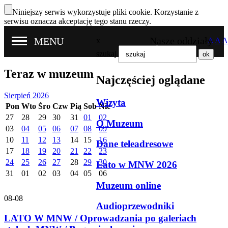
Niniejszy serwis wykorzystuje pliki cookie. Korzystanie z
serwisu oznacza akceptację tego stanu rzeczy.
Nasze oddziały
MENU
x
A
A
A
szukaj
Teraz w muzeum
Najczęściej oglądane
Sierpień 2026
Wizyta
Pon
Wto
Śro
Czw
Pią
Sob
Nie
27
28
29
30
31
01
02
O Muzeum
03
04
05
06
07
08
09
10
11
12
13
14
15
16
Dane teleadresowe
17
18
19
20
21
22
23
24
25
26
27
28
29
30
Lato w MNW 2026
31
01
02
03
04
05
06
Muzeum online
08-08
Audioprzewodniki
LATO W MNW / Oprowadzania po galeriach