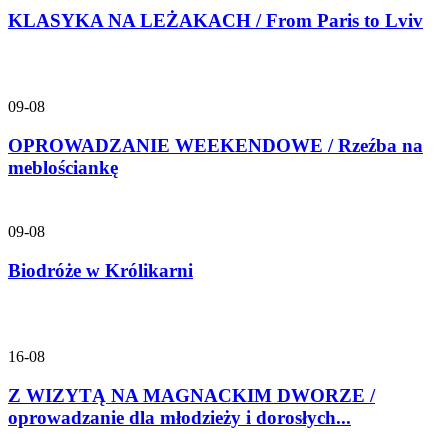
KLASYKA NA LEŻAKACH / From Paris to Lviv
09-08
OPROWADZANIE WEEKENDOWE / Rzeźba na
meblościankę
09-08
Biodróże w Królikarni
16-08
Z WIZYTĄ NA MAGNACKIM DWORZE /
oprowadzanie dla młodzieży i dorosłych...