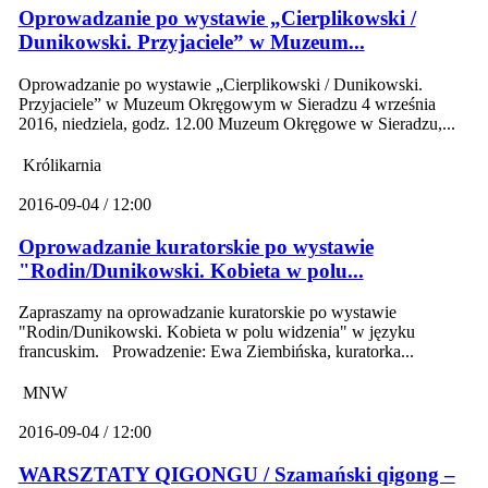
Oprowadzanie po wystawie „Cierplikowski /
Dunikowski. Przyjaciele” w Muzeum...
Oprowadzanie po wystawie „Cierplikowski / Dunikowski.
Przyjaciele” w Muzeum Okręgowym w Sieradzu 4 września
2016, niedziela, godz. 12.00 Muzeum Okręgowe w Sieradzu,...
Królikarnia
2016-09-04 / 12:00
Oprowadzanie kuratorskie po wystawie
"Rodin/Dunikowski. Kobieta w polu...
Zapraszamy na oprowadzanie kuratorskie po wystawie
"Rodin/Dunikowski. Kobieta w polu widzenia" w języku
francuskim. Prowadzenie: Ewa Ziembińska, kuratorka...
MNW
2016-09-04 / 12:00
WARSZTATY QIGONGU / Szamański qigong –