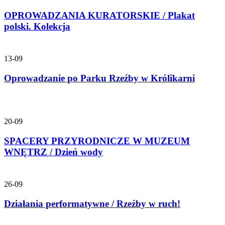
OPROWADZANIA KURATORSKIE / Plakat
polski. Kolekcja
13-09
Oprowadzanie po Parku Rzeźby w Królikarni
20-09
SPACERY PRZYRODNICZE W MUZEUM
WNĘTRZ / Dzień wody
26-09
Działania performatywne / Rzeźby w ruch!