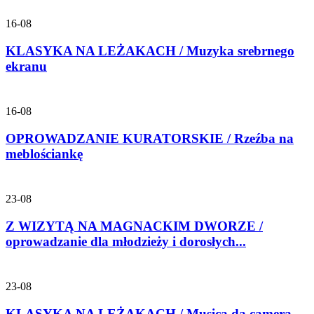
16-08
KLASYKA NA LEŻAKACH / Muzyka srebrnego
ekranu
16-08
OPROWADZANIE KURATORSKIE / Rzeźba na
meblościankę
23-08
Z WIZYTĄ NA MAGNACKIM DWORZE /
oprowadzanie dla młodzieży i dorosłych...
23-08
KLASYKA NA LEŻAKACH / Musica da camera