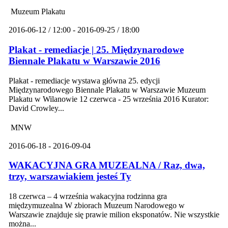
Muzeum Plakatu
2016-06-12 / 12:00 - 2016-09-25 / 18:00
Plakat - remediacje | 25. Międzynarodowe
Biennale Plakatu w Warszawie 2016
Plakat - remediacje wystawa główna 25. edycji
Międzynarodowego Biennale Plakatu w Warszawie Muzeum
Plakatu w Wilanowie 12 czerwca - 25 września 2016 Kurator:
David Crowley...
MNW
2016-06-18 - 2016-09-04
WAKACYJNA GRA MUZEALNA / Raz, dwa,
trzy, warszawiakiem jesteś Ty
18 czerwca – 4 września wakacyjna rodzinna gra
międzymuzealna W zbiorach Muzeum Narodowego w
Warszawie znajduje się prawie milion eksponatów. Nie wszystkie
można...