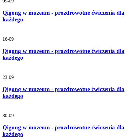
09-09
Qigong w muzeum - prozdrowotne ćwiczenia dla
każdego
16-09
Qigong w muzeum - prozdrowotne ćwiczenia dla
każdego
23-09
Qigong w muzeum - prozdrowotne ćwiczenia dla
każdego
30-09
Qigong w muzeum - prozdrowotne ćwiczenia dla
każdego