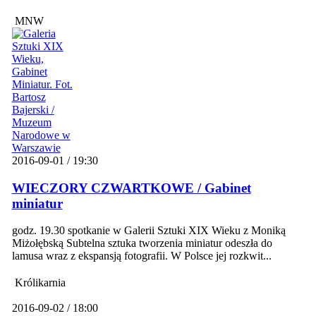
MNW
2016-09-01 / 19:30
WIECZORY CZWARTKOWE / Gabinet
miniatur
godz. 19.30 spotkanie w Galerii Sztuki XIX Wieku z Moniką
Miżołębską Subtelna sztuka tworzenia miniatur odeszła do
lamusa wraz z ekspansją fotografii. W Polsce jej rozkwit...
Królikarnia
2016-09-02 / 18:00