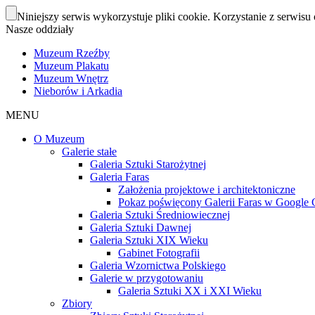
Niniejszy serwis wykorzystuje pliki cookie. Korzystanie z serwisu 
Nasze oddziały
Muzeum Rzeźby
Muzeum Plakatu
Muzeum Wnętrz
Nieborów i Arkadia
MENU
O Muzeum
Galerie stałe
Galeria Sztuki Starożytnej
Galeria Faras
Założenia projektowe i architektoniczne
Pokaz poświęcony Galerii Faras w Google Cu
Galeria Sztuki Średniowiecznej
Galeria Sztuki Dawnej
Galeria Sztuki XIX Wieku
Gabinet Fotografii
Galeria Wzornictwa Polskiego
Galerie w przygotowaniu
Galeria Sztuki XX i XXI Wieku
Zbiory