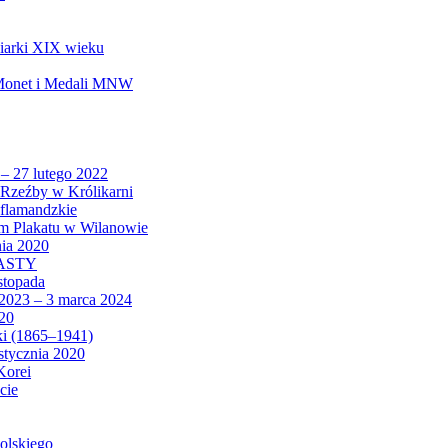
biarki XIX wieku
 Monet i Medali MNW
 – 27 lutego 2022
Rzeźby w Królikarni
 flamandzkie
um Plakatu w Wilanowie
nia 2020
CASTY
istopada
 2023 – 3 marca 2024
020
ki (1865–1941)
 stycznia 2020
Korei
cie
olskiego