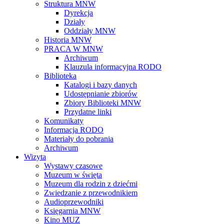
Struktura MNW
Dyrekcja
Działy
Oddziały MNW
Historia MNW
PRACA W MNW
Archiwum
Klauzula informacyjna RODO
Biblioteka
Katalogi i bazy danych
Udostępnianie zbiorów
Zbiory Biblioteki MNW
Przydatne linki
Komunikaty
Informacja RODO
Materiały do pobrania
Archiwum
Wizyta
Wystawy czasowe
Muzeum w święta
Muzeum dla rodzin z dziećmi
Zwiedzanie z przewodnikiem
Audioprzewodniki
Księgarnia MNW
Kino MUZ