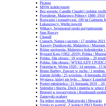
Picasso
MNW kolekcjonuje
Bez gorsetu. Camille Claudel i polskie rzeź
Przesilenie. Malarstwo Północy 1880–1910
Rozważni i romantyczni. 100 lat Gabinetu
Łukaszowcy. Wielki powrót
Witkacy. Sejsmograf epoki przyspieszenia
Stan Rzeczy
Chagall
Cranach. Natura i sacrum / 17 grudnia 2021
Xawery Dunikowski. Malarstwo / Muzeum 
Różne spojrzenia. Malarstwo holenderskie i
Ryszard Kaja (1962–2019). Polska / Muze
Polska. Siła obrazu / 18 września – 20 grud
Polska. Siła obrazu / WYKŁADY I POD
Fotorelacje. Wojna 1920 / 14 sierpnia - 15 l
Bruno Barbey. Zawsze w ruchu / 1 grudnia
Zatrute źródło / 25 września - 8 listopada 2
Wystawa, której nie było… Ignacy Łopieńs
Portret młodzieńca / 21 listopada 2019 – 20
Splendor i finezja. Duch i materia w sztuce 
Bruegel w towarzystwie i Rembrandt osobiś
Zamoyski ocalony
Na jednej strunie: Malczewski i Słowacki
Sztuka to wartość. Z kolekcji PKO Banku P