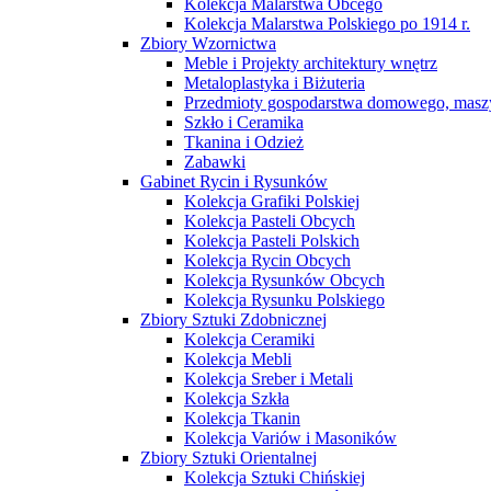
Kolekcja Malarstwa Obcego
Kolekcja Malarstwa Polskiego po 1914 r.
Zbiory Wzornictwa
Meble i Projekty architektury wnętrz
Metaloplastyka i Biżuteria
Przedmioty gospodarstwa domowego, maszy
Szkło i Ceramika
Tkanina i Odzież
Zabawki
Gabinet Rycin i Rysunków
Kolekcja Grafiki Polskiej
Kolekcja Pasteli Obcych
Kolekcja Pasteli Polskich
Kolekcja Rycin Obcych
Kolekcja Rysunków Obcych
Kolekcja Rysunku Polskiego
Zbiory Sztuki Zdobnicznej
Kolekcja Ceramiki
Kolekcja Mebli
Kolekcja Sreber i Metali
Kolekcja Szkła
Kolekcja Tkanin
Kolekcja Variów i Masoników
Zbiory Sztuki Orientalnej
Kolekcja Sztuki Chińskiej