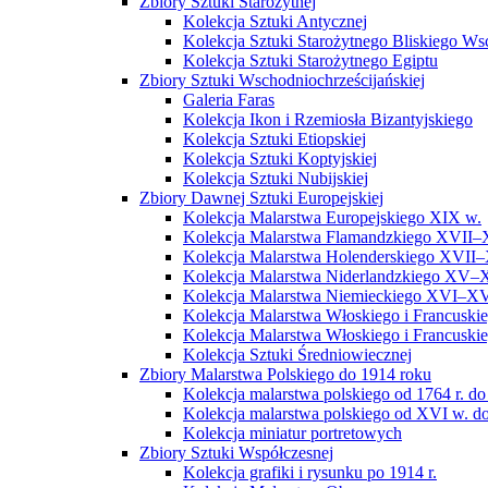
Zbiory Sztuki Starożytnej
Kolekcja Sztuki Antycznej
Kolekcja Sztuki Starożytnego Bliskiego W
Kolekcja Sztuki Starożytnego Egiptu
Zbiory Sztuki Wschodniochrześcijańskiej
Galeria Faras
Kolekcja Ikon i Rzemiosła Bizantyjskiego
Kolekcja Sztuki Etiopskiej
Kolekcja Sztuki Koptyjskiej
Kolekcja Sztuki Nubijskiej
Zbiory Dawnej Sztuki Europejskiej
Kolekcja Malarstwa Europejskiego XIX w.
Kolekcja Malarstwa Flamandzkiego XVII–
Kolekcja Malarstwa Holenderskiego XVII–
Kolekcja Malarstwa Niderlandzkiego XV–
Kolekcja Malarstwa Niemieckiego XVI–XV
Kolekcja Malarstwa Włoskiego i Francusk
Kolekcja Malarstwa Włoskiego i Francusk
Kolekcja Sztuki Średniowiecznej
Zbiory Malarstwa Polskiego do 1914 roku
Kolekcja malarstwa polskiego od 1764 r. do
Kolekcja malarstwa polskiego od XVI w. do
Kolekcja miniatur portretowych
Zbiory Sztuki Współczesnej
Kolekcja grafiki i rysunku po 1914 r.