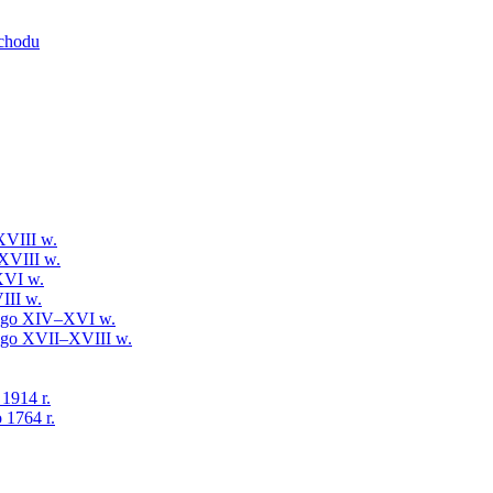
schodu
XVIII w.
XVIII w.
XVI w.
III w.
iego XIV–XVI w.
iego XVII–XVIII w.
 1914 r.
 1764 r.