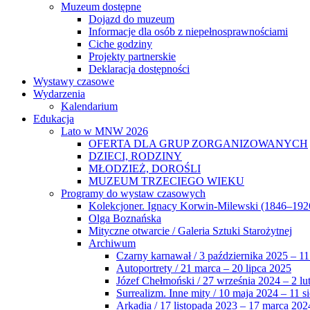
Muzeum dostępne
Dojazd do muzeum
Informacje dla osób z niepełnosprawnościami
Ciche godziny
Projekty partnerskie
Deklaracja dostępności
Wystawy czasowe
Wydarzenia
Kalendarium
Edukacja
Lato w MNW 2026
OFERTA DLA GRUP ZORGANIZOWANYCH
DZIECI, RODZINY
MŁODZIEŻ, DOROŚLI
MUZEUM TRZECIEGO WIEKU
Programy do wystaw czasowych
Kolekcjoner. Ignacy Korwin-Milewski (1846–192
Olga Boznańska
Mityczne otwarcie / Galeria Sztuki Starożytnej
Archiwum
Czarny karnawał / 3 października 2025 – 11
Autoportrety / 21 marca – 20 lipca 2025
Józef Chełmoński / 27 września 2024 – 2 lu
Surrealizm. Inne mity / 10 maja 2024 – 11 s
Arkadia / 17 listopada 2023 – 17 marca 202