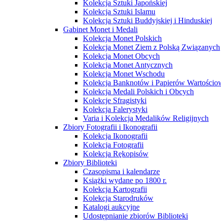
Kolekcja Sztuki Japońskiej
Kolekcja Sztuki Islamu
Kolekcja Sztuki Buddyjskiej i Hinduskiej
Gabinet Monet i Medali
Kolekcja Monet Polskich
Kolekcja Monet Ziem z Polską Związanych
Kolekcja Monet Obcych
Kolekcja Monet Antycznych
Kolekcja Monet Wschodu
Kolekcja Banknotów i Papierów Wartości
Kolekcja Medali Polskich i Obcych
Kolekcje Sfragistyki
Kolekcja Falerystyki
Varia i Kolekcja Medalików Religijnych
Zbiory Fotografii i Ikonografii
Kolekcja Ikonografii
Kolekcja Fotografii
Kolekcja Rękopisów
Zbiory Biblioteki
Czasopisma i kalendarze
Książki wydane po 1800 r.
Kolekcja Kartografii
Kolekcja Starodruków
Katalogi aukcyjne
Udostępnianie zbiorów Biblioteki