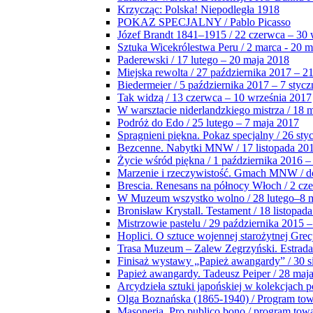
Krzycząc: Polska! Niepodległa 1918
POKAZ SPECJALNY / Pablo Picasso
Józef Brandt 1841–1915 / 22 czerwca – 30 
Sztuka Wicekrólestwa Peru / 2 marca - 20 
Paderewski / 17 lutego – 20 maja 2018
Miejska rewolta / 27 października 2017 – 2
Biedermeier / 5 października 2017 – 7 stycz
Tak widzą / 13 czerwca – 10 września 2017
W warsztacie niderlandzkiego mistrza / 18 
Podróż do Edo / 25 lutego – 7 maja 2017
Spragnieni piękna. Pokaz specjalny / 26 sty
Bezcenne. Nabytki MNW / 17 listopada 201
Życie wśród piękna / 1 października 2016 –
Marzenie i rzeczywistość. Gmach MNW / do
Brescia. Renesans na północy Włoch / 2 cz
W Muzeum wszystko wolno / 28 lutego–8 
Bronisław Krystall. Testament / 18 listopa
Mistrzowie pastelu / 29 października 2015 –
Hoplici. O sztuce wojennej starożytnej Grec
Trasa Muzeum – Zalew Zegrzyński. Estrada
Finisaż wystawy „Papież awangardy” / 30 s
Papież awangardy. Tadeusz Peiper / 28 maja
Arcydzieła sztuki japońskiej w kolekcjach p
Olga Boznańska (1865-1940) / Program to
Masoneria. Pro publico bono / program tow