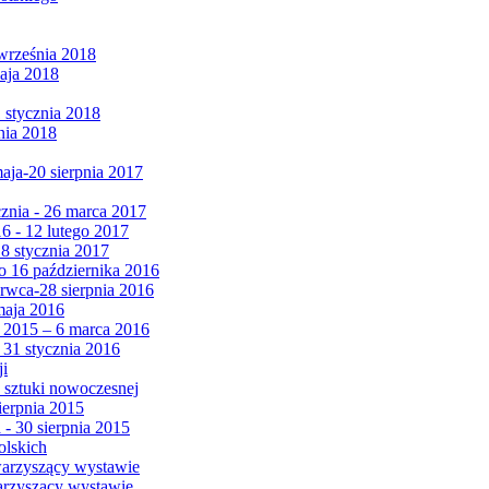
września 2018
maja 2018
1 stycznia 2018
nia 2018
maja-20 sierpnia 2017
cznia - 26 marca 2017
6 - 12 lutego 2017
 8 stycznia 2017
 16 października 2016
erwca-28 sierpnia 2016
maja 2016
da 2015 – 6 marca 2016
 31 stycznia 2016
ji
 sztuki nowoczesnej
ierpnia 2015
 - 30 sierpnia 2015
olskich
warzyszący wystawie
arzyszący wystawie